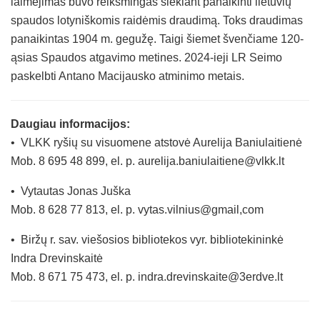
laimėjimas buvo reikšmingas siekiant panaikinti lietuvių
spaudos lotyniškomis raidėmis draudimą. Toks draudimas
panaikintas 1904 m. gegužę. Taigi šiemet švenčiame 120-
ąsias Spaudos atgavimo metines. 2024-ieji LR Seimo
paskelbti Antano Macijausko atminimo metais.
Daugiau informacijos:
• VLKK ryšių su visuomene atstovė Aurelija Baniulaitienė
Mob. 8 695 48 899, el. p. aurelija.baniulaitiene@vlkk.lt
• Vytautas Jonas Juška
Mob. 8 628 77 813, el. p. vytas.vilnius@gmail,com
• Biržų r. sav. viešosios bibliotekos vyr. bibliotekininkė
Indra Drevinskaitė
Mob. 8 671 75 473, el. p. indra.drevinskaite@3erdve.lt