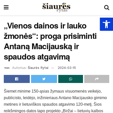
Open
„Vienos dainos ir lauko
žmonės“: proga prisiminti
Antaną Macijauską ir
spaudos atgavimą
Autorius:
Šiaurės Rytai
2024-03-15
Šiemet minime 150-ąsias žymaus visuomenės veikėjo,
publicisto, leidėjo, inžinieriaus Antano Macijausko gimimo
metines ir lietuviškos spaudos atgavimo 120-metį. Šios
reikšmingos datos tapo projekto „Biržai – lietuvių kalbos