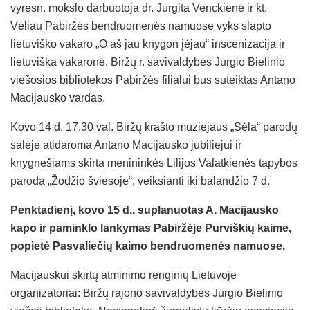
vyresn. mokslo darbuotoja dr. Jurgita Venckienė ir kt.
Vėliau Pabiržės bendruomenės namuose vyks slapto
lietuviško vakaro „O aš jau knygon įėjau“ inscenizacija ir
lietuviška vakaronė. Biržų r. savivaldybės Jurgio Bielinio
viešosios bibliotekos Pabiržės filialui bus suteiktas Antano
Macijausko vardas.
Kovo 14 d. 17.30 val. Biržų krašto muziejaus „Sėla“ parodų
salėje atidaroma Antano Macijausko jubiliejui ir
knygnešiams skirta menininkės Lilijos Valatkienės tapybos
paroda „Žodžio šviesoje“, veiksianti iki balandžio 7 d.
Penktadienį, kovo 15 d., suplanuotas A. Macijausko
kapo ir paminklo lankymas Pabiržėje Purviškių kaime,
popietė Pasvaliečių kaimo bendruomenės namuose.
Macijauskui skirtų atminimo renginių Lietuvoje
organizatoriai: Biržų rajono savivaldybės Jurgio Bielinio