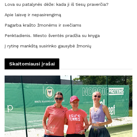
Lova su patalynės dėže: kada ji iš tiesų praverčia?
Apie laisvę ir nepasirengimą
Pagarba krašto žmonėms ir svečiams
Penktadienis. Miesto šventės pradžia su knyga
Į rytinę mankštą susirinko gausybė žmonių
Skaitomiausi įrašai