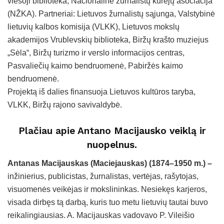
viešoji biblioteka, Nacionalinė žurnalistų kūrėjų asociacija
(NŽKA). Partneriai: Lietuvos žurnalistų sąjunga, Valstybinė
lietuvių kalbos komisija (VLKK), Lietuvos mokslų
akademijos Vrublevskių biblioteka, Biržų krašto muziejus
„Sėla“, Biržų turizmo ir verslo informacijos centras,
Pasvaliečių kaimo bendruomenė, Pabiržės kaimo
bendruomenė.
Projektą iš dalies finansuoja Lietuvos kultūros taryba,
VLKK, Biržų rajono savivaldybė.
Plačiau apie Antano Macijausko veiklą ir
nuopelnus.
Antanas Macijauskas (Maciejauskas) (1874–1950 m.) –
inžinierius, publicistas, žurnalistas, vertėjas, rašytojas,
visuomenės veikėjas ir mokslininkas. Nesiekęs karjeros,
visada dirbęs tą darbą, kuris tuo metu lietuvių tautai buvo
reikalingiausias. A. Macijauskas vadovavo P. Vileišio