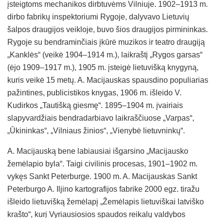
įsteigtoms mechanikos dirbtuvėms Vilniuje. 1902–1913 m.
dirbo fabrikų inspektoriumi Rygoje, dalyvavo Lietuvių
šalpos draugijos veikloje, buvo šios draugijos pirmininkas.
Rygoje su bendraminčiais įkūrė muzikos ir teatro draugiją
„Kanklės“ (veikė 1904–1914 m.), laikraštį „Rygos garsas“
(ėjo 1909–1917 m.), 1905 m. įsteigė lietuvišką knygyną,
kuris veikė 15 metų. A. Macijauskas spausdino populiarias
pažintines, publicistikos knygas, 1906 m. išleido V.
Kudirkos „Tautišką giesmę“. 1895–1904 m. įvairiais
slapyvardžiais bendradarbiavo laikraščiuose „Varpas“,
„Ūkininkas“, „Vilniaus žinios“, „Vienybė lietuvninkų“.
A. Macijauską bene labiausiai išgarsino „Macijausko
žemėlapio byla“. Taigi civilinis procesas, 1901–1902 m.
vykęs Sankt Peterburge. 1900 m. A. Macijauskas Sankt
Peterburgo A. Iljino kartografijos fabrike 2000 egz. tiražu
išleido lietuvišką žemėlapį „Žemėlapis lietuviškai latviško
krašto“, kurį Vyriausiosios spaudos reikalų valdybos