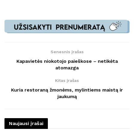
Senesnis įrašas
Kapavietės niokotojo paieškose – netikėta
atomazga
Kitas įrašas
Kuria restoraną žmonėms, mylintiems maistą ir
jaukumą
Naujausi įrašai