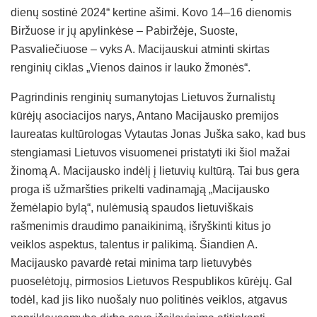
dienų sostinė 2024“ kertine ašimi. Kovo 14–16 dienomis
Biržuose ir jų apylinkėse – Pabiržėje, Suoste,
Pasvaliečiuose – vyks A. Macijauskui atminti skirtas
renginių ciklas „Vienos dainos ir lauko žmonės“.
Pagrindinis renginių sumanytojas Lietuvos žurnalistų
kūrėjų asociacijos narys, Antano Macijausko premijos
laureatas kultūrologas Vytautas Jonas Juška sako, kad bus
stengiamasi Lietuvos visuomenei pristatyti iki šiol mažai
žinomą A. Macijausko indėlį į lietuvių kultūrą. Tai bus gera
proga iš užmaršties prikelti vadinamąją „Macijausko
žemėlapio bylą“, nulėmusią spaudos lietuviškais
rašmenimis draudimo panaikinimą, išryškinti kitus jo
veiklos aspektus, talentus ir palikimą. Šiandien A.
Macijausko pavardė retai minima tarp lietuvybės
puoselėtojų, pirmosios Lietuvos Respublikos kūrėjų. Gal
todėl, kad jis liko nuošaly nuo politinės veiklos, atgavus