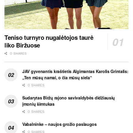
Teniso turnyro nugalėtojos taurė
liko Biržuose
0 SHARES
JAV gyvenantis kraštietis Algimantas Karolis Grintalis:
„Ten mūsų namai, o čia mūsų siela“
0 SHARES
Sudarytas Biržų rajono savivaldybės didžiausių
įmonių šimtukas
0 SHARES
Vabalninke – naujos grožio paslaugos
0 SHARES