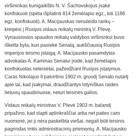
viršininkas kunigaikštis N. V. Šachovskojus įsakė
konfiskuoti (spėta išplatinti 814 žemėlapio egz., kiti 1186
egz. konfiskuoti). A. Macijauskas nenuleido rankų –
kreipėsi į Rusijos vidaus reikalų ministrą V. Plevę.
Vyriausiosios spaudos reikalų valdybos viršininkui buvo
iškelta byla, kuri pasiekė Senatą, aukščiausią Rusijos
imperijos teismo įstaigą. A. Macijausko pasamdytas
advokatas A. Kaminas Senatui įrodė, kad žemėlapis
konfiskuotas neteisėtai, pažeidžiant Rusijos įstatymus.
Caras Nikolajus II patvirtino 1902 m. gruodį Senato nutartį
apie tai, kad įsakymai, draudžiantys lotyniškas raides
lietuvių spaudiniuose, neturi teisinės galios.
Vidaus reikalų ministras V. Plevė 1903 m. balandį
pripažino, kad slapti aplinkraščiai arba net paties caro
nuomonė, jei ji nėra paskelbta viešai, negali būti teisinis
pagrindas imtis administracinių priemonių. A. Macijausko