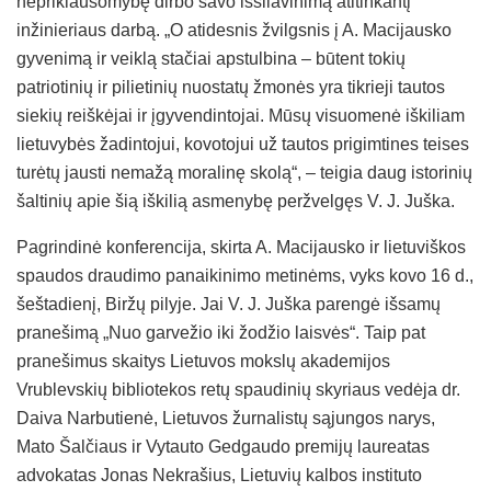
nepriklausomybę dirbo savo išsilavinimą atitinkantį
inžinieriaus darbą. „O atidesnis žvilgsnis į A. Macijausko
gyvenimą ir veiklą stačiai apstulbina – būtent tokių
patriotinių ir pilietinių nuostatų žmonės yra tikrieji tautos
siekių reiškėjai ir įgyvendintojai. Mūsų visuomenė iškiliam
lietuvybės žadintojui, kovotojui už tautos prigimtines teises
turėtų jausti nemažą moralinę skolą“, – teigia daug istorinių
šaltinių apie šią iškilią asmenybę peržvelgęs V. J. Juška.
Pagrindinė konferencija, skirta A. Macijausko ir lietuviškos
spaudos draudimo panaikinimo metinėms, vyks kovo 16 d.,
šeštadienį, Biržų pilyje. Jai V. J. Juška parengė išsamų
pranešimą „Nuo garvežio iki žodžio laisvės“. Taip pat
pranešimus skaitys Lietuvos mokslų akademijos
Vrublevskių bibliotekos retų spaudinių skyriaus vedėja dr.
Daiva Narbutienė, Lietuvos žurnalistų sąjungos narys,
Mato Šalčiaus ir Vytauto Gedgaudo premijų laureatas
advokatas Jonas Nekrašius, Lietuvių kalbos instituto