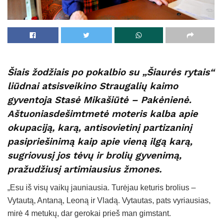
Šiais žodžiais po pokalbio su „Šiaurės rytais“
liūdnai atsisveikino Straugalių kaimo
gyventoja Stasė Mikašiūtė – Pakėnienė.
Aštuoniasdešimtmetė moteris kalba apie
okupaciją, karą, antisovietinį partizaninį
pasipriešinimą kaip apie vieną ilgą karą,
sugriovusį jos tėvų ir brolių gyvenimą,
pražudžiusį artimiausius žmones.
„Esu iš visų vaikų jauniausia. Turėjau keturis brolius –
Vytautą, Antaną, Leoną ir Vladą. Vytautas, pats vyriausias,
mirė 4 metukų, dar gerokai prieš man gimstant.