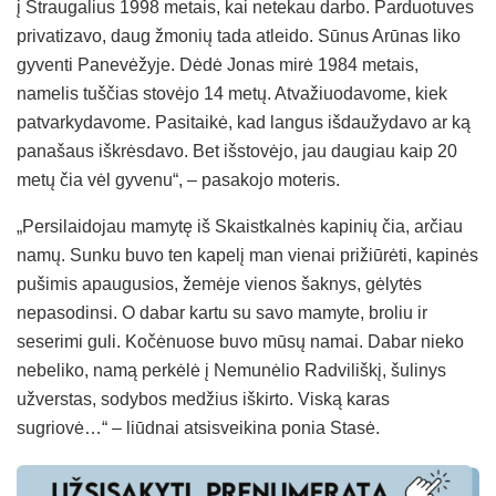
į Straugalius 1998 metais, kai netekau darbo. Parduotuves
privatizavo, daug žmonių tada atleido. Sūnus Arūnas liko
gyventi Panevėžyje. Dėdė Jonas mirė 1984 metais,
namelis tuščias stovėjo 14 metų. Atvažiuodavome, kiek
patvarkydavome. Pasitaikė, kad langus išdaužydavo ar ką
panašaus iškrėsdavo. Bet išstovėjo, jau daugiau kaip 20
metų čia vėl gyvenu“, – pasakojo moteris.
„Persilaidojau mamytę iš Skaistkalnės kapinių čia, arčiau
namų. Sunku buvo ten kapelį man vienai prižiūrėti, kapinės
pušimis apaugusios, žemėje vienos šaknys, gėlytės
nepasodinsi. O dabar kartu su savo mamyte, broliu ir
seserimi guli. Kočėnuose buvo mūsų namai. Dabar nieko
nebeliko, namą perkėlė į Nemunėlio Radviliškį, šulinys
užverstas, sodybos medžius iškirto. Viską karas
sugriovė…“ – liūdnai atsisveikina ponia Stasė.