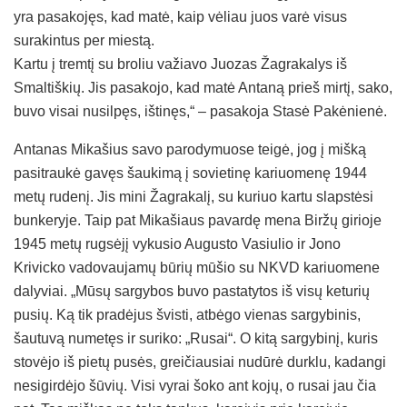
yra pasakojęs, kad matė, kaip vėliau juos varė visus
surakintus per miestą.
Kartu į tremtį su broliu važiavo Juozas Žagrakalys iš
Smaltiškių. Jis pasakojo, kad matė Antaną prieš mirtį, sako,
buvo visai nusilpęs, ištinęs,“ – pasakoja Stasė Pakėnienė.
Antanas Mikašius savo parodymuose teigė, jog į mišką
pasitraukė gavęs šaukimą į sovietinę kariuomenę 1944
metų rudenį. Jis mini Žagrakalį, su kuriuo kartu slapstėsi
bunkeryje. Taip pat Mikašiaus pavardę mena Biržų girioje
1945 metų rugsėjį vykusio Augusto Vasiulio ir Jono
Krivicko vadovaujamų būrių mūšio su NKVD kariuomene
dalyviai. „Mūsų sargybos buvo pastatytos iš visų keturių
pusių. Ką tik pradėjus švisti, atbėgo vienas sargybinis,
šautuvą numetęs ir suriko: „Rusai“. O kitą sargybinį, kuris
stovėjo iš pietų pusės, greičiausiai nudūrė durklu, kadangi
nesigirdėjo šūvių. Visi vyrai šoko ant kojų, o rusai jau čia