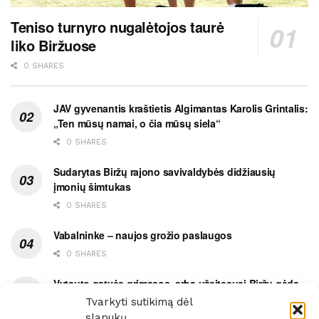
Teniso turnyro nugalėtojos taurė
liko Biržuose
0 SHARES
JAV gyvenantis kraštietis Algimantas Karolis Grintalis:
„Ten mūsų namai, o čia mūsų siela“
0 SHARES
Sudarytas Biržų rajono savivaldybės didžiausių
įmonių šimtukas
0 SHARES
Vabalninke – naujos grožio paslaugos
0 SHARES
Vytauto gatvės grimasos, arba užsitęsusi Biržų gėda
Tvarkyti sutikimą dėl
0 SHARES
slapukų