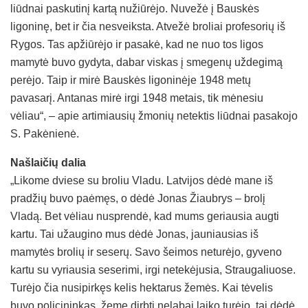
liūdnai paskutinį kartą nužiūrėjo. Nuvežė į Bauskės
ligoninę, bet ir čia nesveiksta. Atvežė broliai profesorių iš
Rygos. Tas apžiūrėjo ir pasakė, kad ne nuo tos ligos
mamytė buvo gydyta, dabar viskas į smegenų uždegimą
perėjo. Taip ir mirė Bauskės ligoninėje 1948 metų
pavasarį. Antanas mirė irgi 1948 metais, tik mėnesiu
vėliau“, – apie artimiausių žmonių netektis liūdnai pasakojo
S. Pakėnienė.
Našlaičių dalia
„Likome dviese su broliu Vladu. Latvijos dėdė mane iš
pradžių buvo paėmęs, o dėdė Jonas Žiaubrys – brolį
Vladą. Bet vėliau nusprendė, kad mums geriausia augti
kartu. Tai užaugino mus dėdė Jonas, jauniausias iš
mamytės brolių ir seserų. Savo šeimos neturėjo, gyveno
kartu su vyriausia seserimi, irgi netekėjusia, Straugaliuose.
Turėjo čia nusipirkęs kelis hektarus žemės. Kai tėvelis
buvo policininkas, žemę dirbti nelabai laiko turėjo, tai dėdė