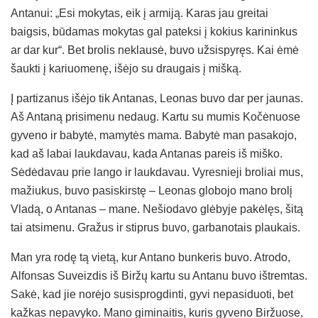
Antanui: „Esi mokytas, eik į armiją. Karas jau greitai
baigsis, būdamas mokytas gal pateksi į kokius karininkus
ar dar kur“. Bet brolis neklausė, buvo užsispyręs. Kai ėmė
šaukti į kariuomenę, išėjo su draugais į mišką.
Į partizanus išėjo tik Antanas, Leonas buvo dar per jaunas.
Aš Antaną prisimenu nedaug. Kartu su mumis Kočėnuose
gyveno ir babytė, mamytės mama. Babytė man pasakojo,
kad aš labai laukdavau, kada Antanas pareis iš miško.
Sėdėdavau prie lango ir laukdavau. Vyresnieji broliai mus,
mažiukus, buvo pasiskirstę – Leonas globojo mano brolį
Vladą, o Antanas – mane. Nešiodavo glėbyje pakėlęs, šitą
tai atsimenu. Gražus ir stiprus buvo, garbanotais plaukais.
Man yra rodę tą vietą, kur Antano bunkeris buvo. Atrodo,
Alfonsas Suveizdis iš Biržų kartu su Antanu buvo ištremtas.
Sakė, kad jie norėjo susisprogdinti, gyvi nepasiduoti, bet
kažkas nepavyko. Mano giminaitis, kuris gyveno Biržuose,