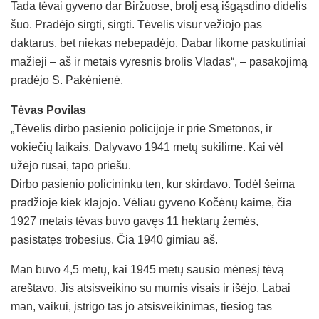
Tada tėvai gyveno dar Biržuose, brolį esą išgąsdino didelis
šuo. Pradėjo sirgti, sirgti. Tėvelis visur vežiojo pas
daktarus, bet niekas nebepadėjo. Dabar likome paskutiniai
mažieji – aš ir metais vyresnis brolis Vladas“, – pasakojimą
pradėjo S. Pakėnienė.
Tėvas Povilas
„Tėvelis dirbo pasienio policijoje ir prie Smetonos, ir
vokiečių laikais. Dalyvavo 1941 metų sukilime. Kai vėl
užėjo rusai, tapo priešu.
Dirbo pasienio policininku ten, kur skirdavo. Todėl šeima
pradžioje kiek klajojo. Vėliau gyveno Kočėnų kaime, čia
1927 metais tėvas buvo gavęs 11 hektarų žemės,
pasistatęs trobesius. Čia 1940 gimiau aš.
Man buvo 4,5 metų, kai 1945 metų sausio mėnesį tėvą
areštavo. Jis atsisveikino su mumis visais ir išėjo. Labai
man, vaikui, įstrigo tas jo atsisveikinimas, tiesiog tas