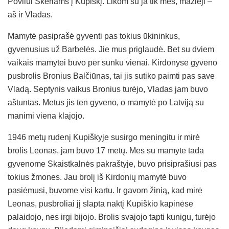
Povilui Skėriams į Kupiškį. Likom su ja tik mes, mažieji –
aš ir Vladas.
Mamytė pasiprašė gyventi pas tokius ūkininkus,
gyvenusius už Barbelės. Jie mus priglaudė. Bet su dviem
vaikais mamytei buvo per sunku vienai. Kirdonyse gyveno
pusbrolis Bronius Balčiūnas, tai jis sutiko paimti pas save
Vladą. Septynis vaikus Bronius turėjo, Vladas jam buvo
aštuntas. Metus jis ten gyveno, o mamytė po Latviją su
manimi viena klajojo.
1946 metų rudenį Kupiškyje susirgo meningitu ir mirė
brolis Leonas, jam buvo 17 metų. Mes su mamyte tada
gyvenome Skaistkalnės pakraštyje, buvo prisiprašiusi pas
tokius žmones. Jau brolį iš Kirdonių mamytė buvo
pasiėmusi, buvome visi kartu. Ir gavom žinią, kad mirė
Leonas, pusbroliai jį slapta naktį Kupiškio kapinėse
palaidojo, nes irgi bijojo. Brolis svajojo tapti kunigu, turėjo