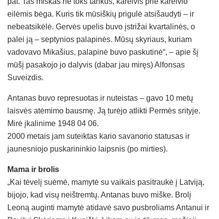
pat. Tas miškas ne toks tankus, kareivis prie kareivio
eilėmis bėga. Kuris tik mūsiškių prigulė atsišaudyti – ir
nebeatsikėlė. Gervės upelis buvo įstrižai kvartalinės, o
palei ją – septynios palapinės. Mūsų skyriaus, kuriam
vadovavo Mikašius, palapinė buvo paskutinė“, – apie šį
mūšį pasakojo jo dalyvis (dabar jau miręs) Alfonsas
Suveizdis.
Antanas buvo represuotas ir nuteistas – gavo 10 metų
laisvės atėmimo bausmę. Ją turėjo atlikti Permės srityje.
Mirė įkalinime 1948 04 06.
2000 metais jam suteiktas kario savanorio statusas ir
jaunesniojo puskarininkio laipsnis (po mirties).
Mama ir brolis
„Kai tėvelį suėmė, mamytė su vaikais pasitraukė į Latviją,
bijojo, kad visų neištremtų. Antanas buvo miške. Brolį
Leoną auginti mamytė atidavė savo pusbroliams Antanui ir