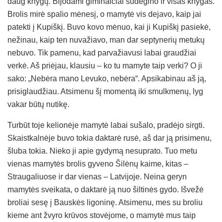
daug knygų. Bijodami giminaičiai sudegino ir visas knygas.
Brolis mirė spalio mėnesį, o mamytė vis dejavo, kaip jai
patekti į Kupiškį. Buvo kovo mėnuo, kai ji Kupiškį pasiekė,
nežinau, kaip ten nuvažiavo, man dar septynerių metukų
nebuvo. Tik pamenu, kad parvažiavusi labai graudžiai
verkė. Aš priėjau, klausiu – ko tu mamyte taip verki? O ji
sako: „Nebėra mano Levuko, nebėra“. Apsikabinau aš ją,
prisiglaudžiau. Atsimenu šį momentą iki smulkmenų, lyg
vakar būtų nutikę.
Turbūt toje kelionėje mamytė labai sušalo, pradėjo sirgti.
Skaistkalnėje buvo tokia daktarė rusė, aš dar ją prisimenu,
šluba tokia. Nieko ji apie gydymą nesuprato. Tuo metu
vienas mamytės brolis gyveno Šilėnų kaime, kitas –
Straugaliuose ir dar vienas – Latvijoje. Neina geryn
mamytės sveikata, o daktarė ją nuo šiltinės gydo. Išvežė
broliai sesę į Bauskės ligoninę. Atsimenu, mes su broliu
kieme ant žvyro krūvos stovėjome, o mamytė mus taip