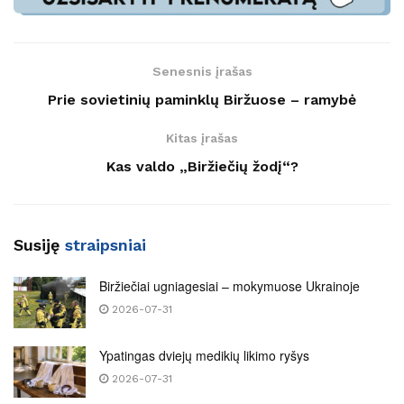
Senesnis įrašas
Prie sovietinių paminklų Biržuose – ramybė
Kitas įrašas
Kas valdo „Biržiečių žodį“?
Susiję
straipsniai
Biržiečiai ugniagesiai – mokymuose Ukrainoje
2026-07-31
Ypatingas dviejų medikių likimo ryšys
2026-07-31