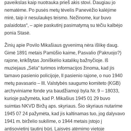
paveikslas kaip nuotrauka prieš akis stovi. Daugiau jo
nematėme. Po pusės metų tėvelis Panevėžio kalėjime
mirė, taip ir nesulaukęs teismo. Nežinome, kur buvo
palaidotas“, – apie paskutinį pasimatymą su tėčiu kalbėjo
ponia Stasė.
Žinių apie Povilo Mikašiaus gyvenimą nėra išlikę daug.
Gimė 1891 metais Pamūšio kaime, Pasvalio (Pakruojo?)
rajone, krikštytas Joniškėlio katalikų bažnyčioje. Iš
muziejaus „Sėla“ turimos informacijos žinoma, kad jis
tarnavo pasienio policijoje, II pasienio rajone, o nuo 1940
metų pavasario – III. Valstybės saugumo komiteto (KGB)
archyviniame fonde yra baudžiamoji byla Nr. 9 – 18033,
kurioje pažymėta, kad P. Mikašius 1945 01 29 buvo
suimtas NKVD Biržų aps. skyriaus. Šio skyriaus nutarime
1945 07 24 pažymėta, kad jis kaltinamas tuo, jog dalyvavo
1941 m. birželio sukilime, o 1944 metais įstojo į
antisovietinį tautinį būrį. Laisvės atėmimo vietoje