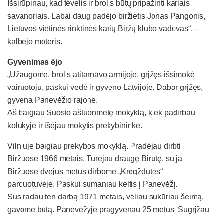
Išsirūpinau, kad tėvelis ir brolis būtų pripažinti kariais
savanoriais. Labai daug padėjo biržietis Jonas Pangonis,
Lietuvos vietinės rinktinės karių Biržų klubo vadovas“, –
kalbėjo moteris.
Gyvenimas ėjo
„Užaugome, brolis atitarnavo armijoje, grįžęs išsimokė
vairuotoju, paskui vedė ir gyveno Latvijoje. Dabar grįžęs,
gyvena Panevėžio rajone.
Aš baigiau Suosto aštuonmetę mokyklą, kiek padirbau
kolūkyje ir išėjau mokytis prekybininke.
Vilniuje baigiau prekybos mokyklą. Pradėjau dirbti
Biržuose 1966 metais. Turėjau draugę Birutę, su ja
Biržuose dvejus metus dirbome „Kregždutės“
parduotuvėje. Paskui sumaniau keltis į Panevėžį.
Susiradau ten darbą 1971 metais, vėliau sukūriau šeimą,
gavome butą. Panevėžyje pragyvenau 25 metus. Sugrįžau