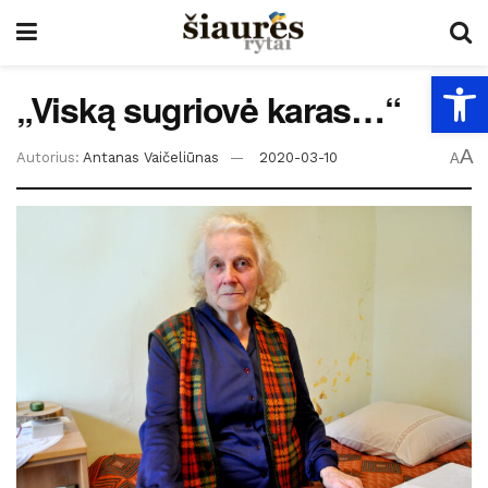
Open
„Viską sugriovė karas…“
A
Autorius:
Antanas Vaičeliūnas
2020-03-10
A