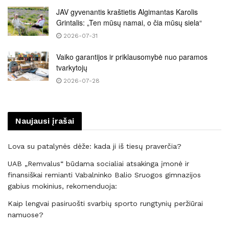
JAV gyvenantis kraštietis Algimantas Karolis
Grintalis: „Ten mūsų namai, o čia mūsų siela“
2026-07-31
Vaiko garantijos ir priklausomybė nuo paramos
tvarkytojų
2026-07-28
Naujausi įrašai
Lova su patalynės dėže: kada ji iš tiesų praverčia?
UAB „Remvalus“ būdama socialiai atsakinga įmonė ir
finansiškai remianti Vabalninko Balio Sruogos gimnazijos
gabius mokinius, rekomenduoja:
Kaip lengvai pasiruošti svarbių sporto rungtynių peržiūrai
namuose?