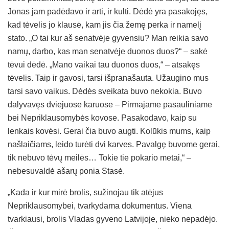
Jonas jam padėdavo ir arti, ir kulti. Dėdė yra pasakojęs,
kad tėvelis jo klausė, kam jis čia žemę perka ir namelį
stato. „O tai kur aš senatvėje gyvensiu? Man reikia savo
namų, darbo, kas man senatvėje duonos duos?“ – sakė
tėvui dėdė. „Mano vaikai tau duonos duos,“ – atsakęs
tėvelis. Taip ir gavosi, tarsi išpranašauta. Užaugino mus
tarsi savo vaikus. Dėdės sveikata buvo nekokia. Buvo
dalyvavęs dviejuose karuose – Pirmajame pasauliniame
bei Nepriklausomybės kovose. Pasakodavo, kaip su
lenkais kovėsi. Gerai čia buvo augti. Kolūkis mums, kaip
našlaičiams, leido turėti dvi karves. Pavalgę buvome gerai,
tik nebuvo tėvų meilės… Tokie tie pokario metai,“ –
nebesuvaldė ašarų ponia Stasė.
„Kada ir kur mirė brolis, sužinojau tik atėjus
Nepriklausomybei, tvarkydama dokumentus. Viena
tvarkiausi, brolis Vladas gyveno Latvijoje, nieko nepadėjo.