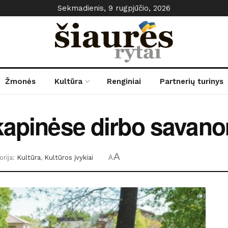
Sekmadienis, 9 rugpjūčio, 2026
Žmonės
Kultūra
Renginiai
Partnerių turinys
kapinėse dirbo savanor
A
rija:
Kultūra
,
Kultūros įvykiai
A