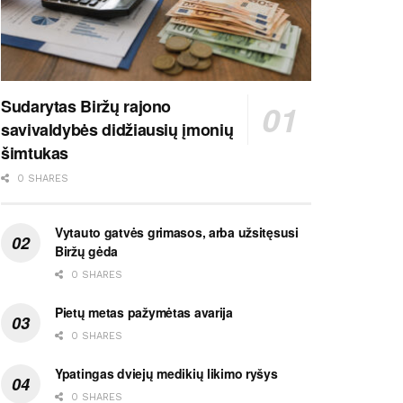
Sudarytas Biržų rajono
savivaldybės didžiausių įmonių
šimtukas
0 SHARES
Vytauto gatvės grimasos, arba užsitęsusi
Biržų gėda
0 SHARES
Pietų metas pažymėtas avarija
0 SHARES
Ypatingas dviejų medikių likimo ryšys
0 SHARES