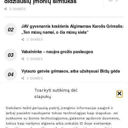
didžiausių įmonių šimtukas
0 SHARES
JAV gyvenantis kraštietis Algimantas Karolis Grintalis:
„Ten mūsų namai, o čia mūsų siela“
0 SHARES
Vabalninke – naujos grožio paslaugos
0 SHARES
Vytauto gatvės grimasos, arba užsitęsusi Biržų gėda
0 SHARES
Pietų metas pažymėtas avarija
Tvarkyti sutikimą dėl
slapukų
0 SHARES
Siekdami teikti geriausią patirtį, įrenginio informacijai saugoti ir
(arba) pasiekti naudojame tokias technologijas kaip slapukus. Jei
sutiksime su šiomis technologijomis, galėsime apdoroti duomenis,
tokius kaip naršymo elgsena arba unikalūs ID šioje svetainėje.