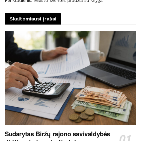
Penktadienis. Miesto šventės pradžia su knyga
Skaitomiausi įrašai
Sudarytas Biržų rajono savivaldybės