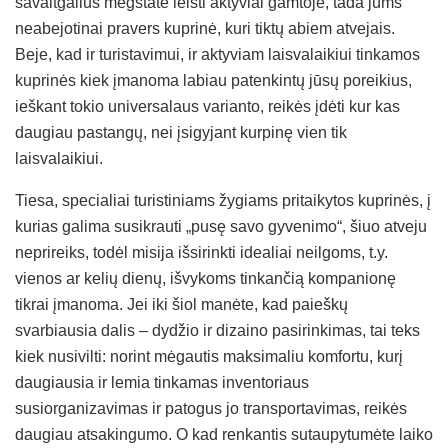
savaitgalius mėgstate leisti aktyviai gamtoje, tada jums
neabejotinai pravers kuprinė, kuri tiktų abiem atvejais.
Beje, kad ir turistavimui, ir aktyviam laisvalaikiui tinkamos
kuprinės kiek įmanoma labiau patenkintų jūsų poreikius,
ieškant tokio universalaus varianto, reikės įdėti kur kas
daugiau pastangų, nei įsigyjant kurpinę vien tik
laisvalaikiui.
Tiesa, specialiai turistiniams žygiams pritaikytos kuprinės, į
kurias galima susikrauti „pusę savo gyvenimo“, šiuo atveju
neprireiks, todėl misija išsirinkti idealiai neilgoms, t.y.
vienos ar kelių dienų, išvykoms tinkančią kompanionę
tikrai įmanoma. Jei iki šiol manėte, kad paieškų
svarbiausia dalis – dydžio ir dizaino pasirinkimas, tai teks
kiek nusivilti: norint mėgautis maksimaliu komfortu, kurį
daugiausia ir lemia tinkamas inventoriaus
susiorganizavimas ir patogus jo transportavimas, reikės
daugiau atsakingumo. O kad renkantis sutaupytumėte laiko