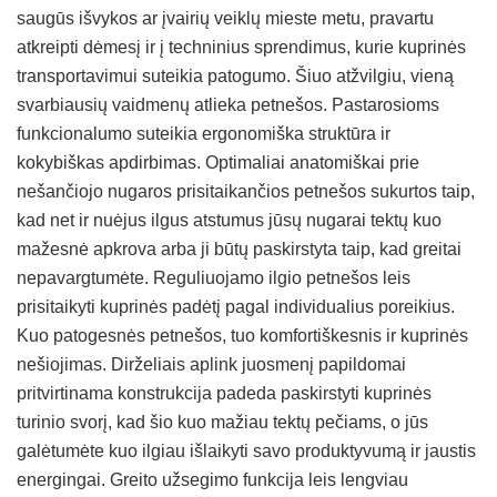
saugūs išvykos ar įvairių veiklų mieste metu, pravartu
atkreipti dėmesį ir į techninius sprendimus, kurie kuprinės
transportavimui suteikia patogumo. Šiuo atžvilgiu, vieną
svarbiausių vaidmenų atlieka petnešos. Pastarosioms
funkcionalumo suteikia ergonomiška struktūra ir
kokybiškas apdirbimas. Optimaliai anatomiškai prie
nešančiojo nugaros prisitaikančios petnešos sukurtos taip,
kad net ir nuėjus ilgus atstumus jūsų nugarai tektų kuo
mažesnė apkrova arba ji būtų paskirstyta taip, kad greitai
nepavargtumėte. Reguliuojamo ilgio petnešos leis
prisitaikyti kuprinės padėtį pagal individualius poreikius.
Kuo patogesnės petnešos, tuo komfortiškesnis ir kuprinės
nešiojimas. Dirželiais aplink juosmenį papildomai
pritvirtinama konstrukcija padeda paskirstyti kuprinės
turinio svorį, kad šio kuo mažiau tektų pečiams, o jūs
galėtumėte kuo ilgiau išlaikyti savo produktyvumą ir jaustis
energingai. Greito užsegimo funkcija leis lengviau