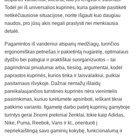
Todėl jei iš universalios kuprinės, kuria galėsite pasitikėti
netikėčiausiose situacijose, norite išgauti kuo daugiau
naudos, pro jūsų akis negali praslysti nei menkiausia
detalė.
Pagamintos iš vandeniui atsparių medžiagų, turinčios
ergonomiškas petnešas ir pakietintą nugarėlę, optimalaus
dydžio bei patogiai ir praktiškai suorganizuotos – tai
pagrindiniai privalumai arba, tiesiog, argumentai, kodėl
paprastos kuprinės, kurios tinka ir laisvalaikiui, puikiai
pasitarnaus išvykoje. Dažnai nemažų išlaidų
pareikalaujančios turistinės kuprinės nėra vienintelis
pasirinkimas, kuriuo turėtumėte apsiriboti, ieškant tikrai
patikimo varianto. Ilgametę darbo patirtį kuprinių gamyboje
turintys gerai žinomi prekiniai ženklai, tokie kaip Adidas,
Nike, Puma, Reebok, Vans ir kt., orientuoti į
nepriekaištingą savo gaminių kokybę, funkcionalumą ir