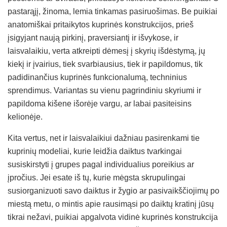
pastarąjį, žinoma, lemia tinkamas pasiruošimas. Be puikiai
anatomiškai pritaikytos kuprinės konstrukcijos, prieš
įsigyjant naują pirkinį, praversiantį ir išvykose, ir
laisvalaikiu, verta atkreipti dėmesį į skyrių išdėstymą, jų
kiekį ir įvairius, tiek svarbiausius, tiek ir papildomus, tik
padidinančius kuprinės funkcionalumą, techninius
sprendimus. Variantas su vienu pagrindiniu skyriumi ir
papildoma kišene išorėje vargu, ar labai pasiteisins
kelionėje.
Kita vertus, net ir laisvalaikiui dažniau pasirenkami tie
kuprinių modeliai, kurie leidžia daiktus tvarkingai
susiskirstyti į grupes pagal individualius poreikius ar
įpročius. Jei esate iš tų, kurie mėgsta skrupulingai
susiorganizuoti savo daiktus ir žygio ar pasivaikščiojimų po
miestą metu, o mintis apie rausimąsi po daiktų kratinį jūsų
tikrai nežavi, puikiai apgalvota vidinė kuprinės konstrukcija