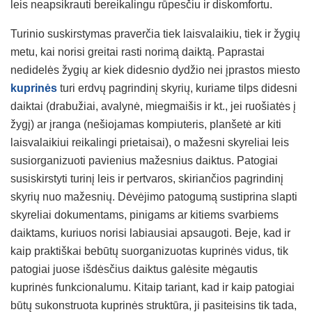
leis neapsikrauti bereikalingu rūpesčiu ir diskomfortu.
Turinio suskirstymas praverčia tiek laisvalaikiu, tiek ir žygių
metu, kai norisi greitai rasti norimą daiktą. Paprastai
nedidelės žygių ar kiek didesnio dydžio nei įprastos miesto
kuprinės
turi erdvų pagrindinį skyrių, kuriame tilps didesni
daiktai (drabužiai, avalynė, miegmaišis ir kt., jei ruošiatės į
žygį) ar įranga (nešiojamas kompiuteris, planšetė ar kiti
laisvalaikiui reikalingi prietaisai), o mažesni skyreliai leis
susiorganizuoti pavienius mažesnius daiktus. Patogiai
susiskirstyti turinį leis ir pertvaros, skiriančios pagrindinį
skyrių nuo mažesnių. Dėvėjimo patogumą sustiprina slapti
skyreliai dokumentams, pinigams ar kitiems svarbiems
daiktams, kuriuos norisi labiausiai apsaugoti. Beje, kad ir
kaip praktiškai bebūtų suorganizuotas kuprinės vidus, tik
patogiai juose išdėsčius daiktus galėsite mėgautis
kuprinės funkcionalumu. Kitaip tariant, kad ir kaip patogiai
būtų sukonstruota kuprinės struktūra, ji pasiteisins tik tada,