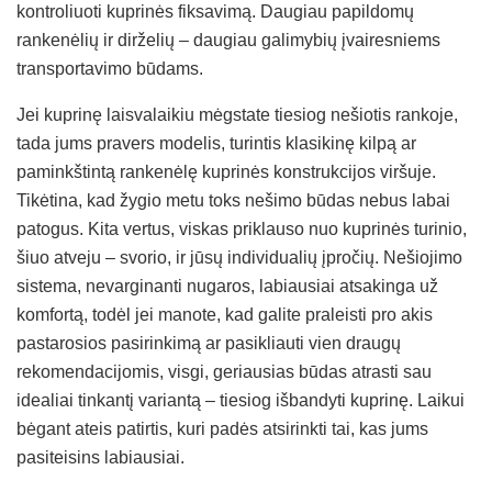
kontroliuoti kuprinės fiksavimą. Daugiau papildomų
rankenėlių ir dirželių – daugiau galimybių įvairesniems
transportavimo būdams.
Jei kuprinę laisvalaikiu mėgstate tiesiog nešiotis rankoje,
tada jums pravers modelis, turintis klasikinę kilpą ar
paminkštintą rankenėlę kuprinės konstrukcijos viršuje.
Tikėtina, kad žygio metu toks nešimo būdas nebus labai
patogus. Kita vertus, viskas priklauso nuo kuprinės turinio,
šiuo atveju – svorio, ir jūsų individualių įpročių. Nešiojimo
sistema, nevarginanti nugaros, labiausiai atsakinga už
komfortą, todėl jei manote, kad galite praleisti pro akis
pastarosios pasirinkimą ar pasikliauti vien draugų
rekomendacijomis, visgi, geriausias būdas atrasti sau
idealiai tinkantį variantą – tiesiog išbandyti kuprinę. Laikui
bėgant ateis patirtis, kuri padės atsirinkti tai, kas jums
pasiteisins labiausiai.