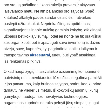
oro srautą pašalinanti konstrukcija pravers ir aktyvaus
laisvalaikio metu. Ne itin palankias oro sąlygas (ypač
kritulius) atlaikyti padės sandarios siūlės ir atvartais
paslėpti užtrauktukai. Nepriekaištingas apdirbimas,
signalizuojantis ir apie aukštą gaminio kokybę, efektingai
užbaigs bet kokią visumą. Todėl jei norite ne tik praktiškai
susiorganizuoti, bet ir apsaugoti savo inventorių ir, dažnu
atveju, save, kuprinės, t.y. pagrindiniai daiktų laikymo ir
transportavimo
aksesuarai
, turėtų būti ypač atsakingai
išsirenkamas pirkinys.
O kad nauja žygių ir laisvalaikio užsiėmimų kompanionė
pateisintų net ir menkiausius lūkesčius, negalima pamiršti
ir jos patvarumo, kaip būtinos sąlygos, norint, kad kuprinė
tarnautų ne vienerius metus. Iš kokybiškų audinių, kurių
gamyboje naudojamos inovatyvios technologijos,
pagamintos kuprinės netruks pelnyti jūsų simpatijų: ilgai