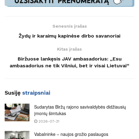
Senesnis įrašas
Žydų ir karaimų kapinėse dirbo savanoriai
Kitas įrašas
Biržuose lankęsis JAV ambasadorius: „Esu
ambasadorius ne tik Vilniui, bet ir visai Lietuvai“
Susiję
straipsniai
Sudarytas Biržų rajono savivaldybės didžiausių
įmonių šimtukas
2026-07-31
Vabalninke – naujos grožio paslaugos