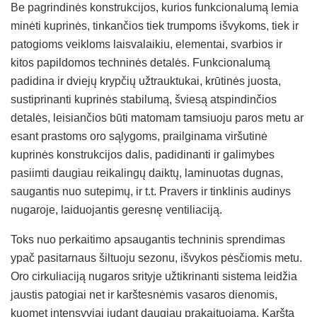
Be pagrindinės konstrukcijos, kurios funkcionalumą lemia
minėti kuprinės, tinkančios tiek trumpoms išvykoms, tiek ir
patogioms veikloms laisvalaikiu, elementai, svarbios ir
kitos papildomos techninės detalės. Funkcionalumą
padidina ir dviejų krypčių užtrauktukai, krūtinės juosta,
sustiprinanti kuprinės stabilumą, šviesą atspindinčios
detalės, leisiančios būti matomam tamsiuoju paros metu ar
esant prastoms oro sąlygoms, prailginama viršutinė
kuprinės konstrukcijos dalis, padidinanti ir galimybes
pasiimti daugiau reikalingų daiktų, laminuotas dugnas,
saugantis nuo sutepimų, ir t.t. Pravers ir tinklinis audinys
nugaroje, laiduojantis geresnę ventiliaciją.
Toks nuo perkaitimo apsaugantis techninis sprendimas
ypač pasitarnaus šiltuoju sezonu, išvykos pėsčiomis metu.
Oro cirkuliaciją nugaros srityje užtikrinanti sistema leidžia
jaustis patogiai net ir karštesnėmis vasaros dienomis,
kuomet intensyviai judant daugiau prakaituojama. Karštą