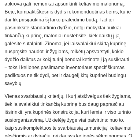
apkrova gali nemenkai apsunkinti keliavimo malonumą.
Beje, kompaktiškesnis dydis rekomenduotinas tiems, kurie
dar tik prisijaukina šį laiko praleidimo būdą. Tad jei
pasirinksite standartinio dydžio, netgi mokyklai puikiai
tinkančią kuprinę, maloniai nustebsite, kiek daiktų į ją
galėsite sutalpinti. Žinoma, jei laisvalaikiui skirtą kuprinę
nuspręsite naudoti ir žygiams, reikėtų apsvarstyti, kokio
dydžio daiktus ar kokį turinį bendrai ketinate į ją susikrauti
– toks į keliones pasiimamo inventoriaus specifiškumas
padiktuos ne tik dydį, bet ir daugelį kitų kuprinei būdingų
savybių.
Vienas svarbiausių kriterijų, į kurį atsižvelgus tiek žygiams,
tiek laisvalaikiui tinkančią kuprinę bus daug paprasčiau
išsirinkti, yra kuprinės konstrukcija, kuri lemia ir viso turinio
susiorganizavimą. Užkietėję žygeiviai patvirtins: nuo to,
kaip susikomplektuosite svarbiausią „amuniciją“ keliavimui
pėsčiomis ar dviračiu, priklausys kelionės sėkmingumas. O