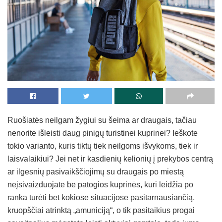
Ruošiatės neilgam žygiui su šeima ar draugais, tačiau
nenorite išleisti daug pinigų turistinei kuprinei? Ieškote
tokio varianto, kuris tiktų tiek neilgoms išvykoms, tiek ir
laisvalaikiui? Jei net ir kasdienių kelionių į prekybos centrą
ar ilgesnių pasivaikščiojimų su draugais po miestą
neįsivaizduojate be patogios kuprinės, kuri leidžia po
ranka turėti bet kokiose situacijose pasitarnausiančią,
kruopščiai atrinktą „amuniciją“, o tik pasitaikius progai