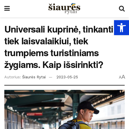
Open
Universali kuprinė, tinkanti
tiek laisvalaikiui, tiek
trumpiems turistiniams
žygiams. Kaip išsirinkti?
A
Autorius:
Šiaurės Rytai
2023-05-25
A