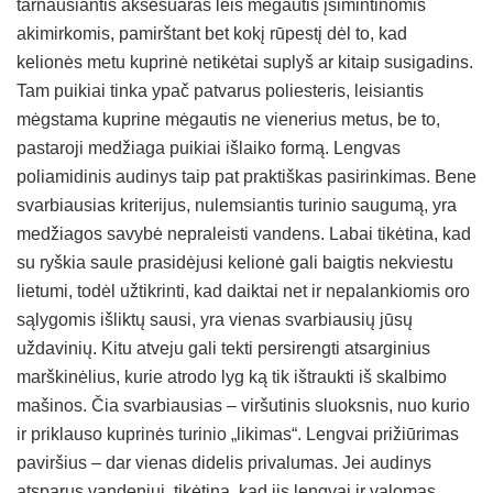
tarnausiantis aksesuaras leis mėgautis įsimintinomis
akimirkomis, pamirštant bet kokį rūpestį dėl to, kad
kelionės metu kuprinė netikėtai suplyš ar kitaip susigadins.
Tam puikiai tinka ypač patvarus poliesteris, leisiantis
mėgstama kuprine mėgautis ne vienerius metus, be to,
pastaroji medžiaga puikiai išlaiko formą. Lengvas
poliamidinis audinys taip pat praktiškas pasirinkimas. Bene
svarbiausias kriterijus, nulemsiantis turinio saugumą, yra
medžiagos savybė nepraleisti vandens. Labai tikėtina, kad
su ryškia saule prasidėjusi kelionė gali baigtis nekviestu
lietumi, todėl užtikrinti, kad daiktai net ir nepalankiomis oro
sąlygomis išliktų sausi, yra vienas svarbiausių jūsų
uždavinių. Kitu atveju gali tekti persirengti atsarginius
marškinėlius, kurie atrodo lyg ką tik ištraukti iš skalbimo
mašinos. Čia svarbiausias – viršutinis sluoksnis, nuo kurio
ir priklauso kuprinės turinio „likimas“. Lengvai prižiūrimas
paviršius – dar vienas didelis privalumas. Jei audinys
atsparus vandeniui, tikėtina, kad jis lengvai ir valomas.