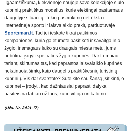
ilgaamžiškumą, kiekvienoje naujoje savo kolekcijoje siūlo
kuprinių praktiškus modelius, kurie efektingai pasitarnaus
daugelyje situacijų. Tokių pasirinkimų netrūksta ir
internetinėje sporto ir laisvalaikio prekių parduotuvėje
Sportsman.lt
. Tad jei ieškote tikrai patikimos
kompanionės, kuria galėtumėte pasitikėti ir savaitgalinio
žygio, ir smagaus laiko su draugais mieste metu, jums
nebūtina įsigyti specialios žygio kuprinės. Dar trumpiau
tariant, skirtumas tas, kad paprastos laisvalaikio kuprinės
nekainuoja šimtų, kaip daugelis praktiškesnių turistinių
kuprinių. Vis dar svarstote? Suteikite sau šansą įsitikinti, o
kuprinei – įrodyti, kad dažniausiai paprasti dalykai
pasiteisina labiau už tuos, kurie vilioja unikalumu.
(Užs. Nr. 3421-17)