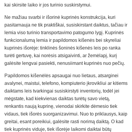
kai skirsite laiko ir jos turinio suskirstymui.
Ne mažiau svarbi ir išorinė kuprinės konstrukcija, kuri
pasitarnauja ne tik praktiškai, susiskirstant daiktus, tačiau ir
lemia viso turinio transportavimo patogumo lygį. Kuprinės
funkcionalumą lemia ir papildomos kišenės bei skyreliai
kuprinės išorėje: tinklinės šoninės kišenės leis po ranka
turėti gertuvę, kai norėsis atsigaivinti, ar žemėlapį, kurį
galėsite lengvai pasiekti, nenusiimant kuprinės nuo pečių.
Papildomos kišenėlės apsaugai nuo lietaus, atsarginei
avalynei, maistui, telefono, kompiuterio įkrovikliui ar kitiems
daiktams leis tvarkingai susiskirstyti inventorių, todėl jei
mėgstate, kad kiekvienas daiktas turėtų savo vietą,
renkantis naują kuprinę, vienodai skirkite dėmesio tiek
vidaus, tiek išorės suorganizavimui. Nuo to priklausys, kaip
greitai, esant poreikiui, galėsite rasti norimą daiktą. O kad
tiek kuprinės viduje, tiek išorėje laikomi daiktai būtų