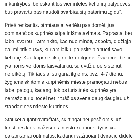
ir kantrybės, beieškant tos vienintelės kelionių palydovės,
bus pravartu pasinaudoti svarbiausių patarimų „gidu“.
Prieš renkantis, pirmiausia, vertėtų pasidomėti jus
dominančios kuprinės talpa ir išmatavimais. Paprasta, bet
labai svarbu – atminkite, kad nuo minėtų aspektų didžiąja
dalimi priklausys, kuriam laikui galėsite planuoti savo
kelionę. Kad kuprinė tiktų ne tik neilgoms išvykoms, bet ir
įvairioms veikloms laisvalaikiu, su dydžiu persistengti
nereikėtų. Tikriausiai su gana ilgiems, pvz., 4-7 dienų,
žygiams skirtomis kurpinėmis mieste pramogauti nebus
labai patogu, kadangi tokios turistinės kuprinės yra
nemažo tūrio, todėl net ir tuščios sveria daug daugiau už
standartines miesto kuprines.
Štai keliaujant dviračiais, skirtingai nei pėsčiomis, už
turistines kiek mažesnės miesto kuprinės dydis yra
pakankamai optimalus, kadangi važiuojant dviračiu didelė