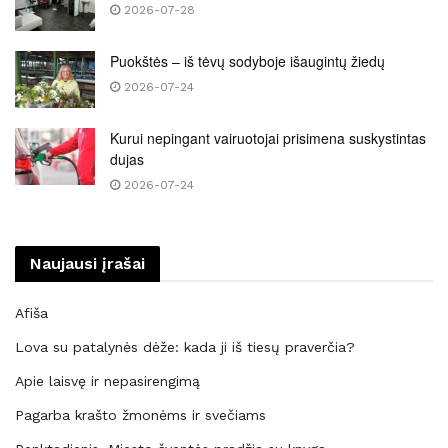
2026-07-28
Puokštės – iš tėvų sodyboje išaugintų žiedų
2026-07-24
Kurui nepingant vairuotojai prisimena suskystintas
dujas
2026-07-24
Naujausi įrašai
Afiša
Lova su patalynės dėže: kada ji iš tiesų praverčia?
Apie laisvę ir nepasirengimą
Pagarba krašto žmonėms ir svečiams