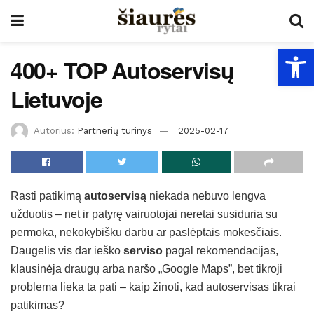
Open
400+ TOP Autoservisų
Lietuvoje
Autorius:
Partnerių turinys
2025-02-17
Rasti patikimą
autoservisą
niekada nebuvo lengva
užduotis – net ir patyrę vairuotojai neretai susiduria su
permoka, nekokybišku darbu ar paslėptais mokesčiais.
Daugelis vis dar ieško
serviso
pagal rekomendacijas,
klausinėja draugų arba naršo „Google Maps”, bet tikroji
problema lieka ta pati – kaip žinoti, kad autoservisas tikrai
patikimas?