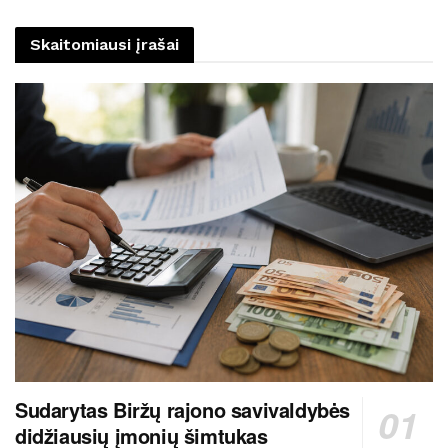
Skaitomiausi įrašai
Sudarytas Biržų rajono savivaldybės
didžiausių įmonių šimtukas