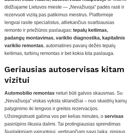
didžiajame Lietuvos mieste — „Nevažiuoja“ padės rasti ir
rezervuoti vizitą pas patikimus meistrus. Platformoje
lengvai rasite specialistus, atliekančius svarbiausias
remonto ir priežiūros paslaugas:
tepalų keitimas,
padangų montavimas, variklio diagnostika, kapitalinis
variklio remontas
, automatines pavarų dėžės tepalų
keitimas, turbinų remontas ir bet kokia kita paslauga.
Geriausias autoservisas kitam
vizitui
Automobilio remontas
neturi būti galvos skausmas. Su
„Nevažiuoja“ viskas vyksta sklandžiai – nuo skaidrių kainų
palyginimo iki lengvos ir greitos rezervacijos.
Užsiregistruoti galima vos per kelias minutes, o
servisas
pasirūpins likusia dalimi. Tai protingiausias sprendimas
šiuolaikiniam vairuotojui, vertinančiam savo laiką, pinigus