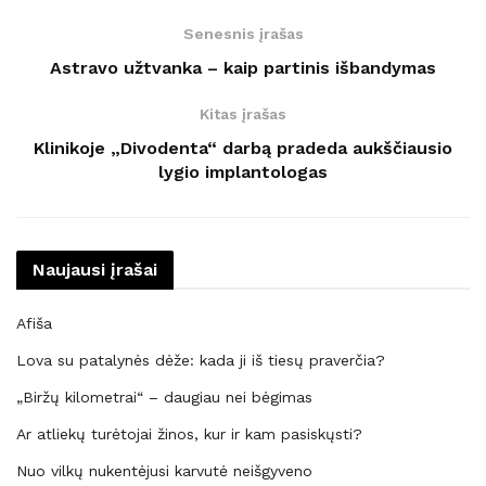
Senesnis įrašas
Astravo užtvanka – kaip partinis išbandymas
Kitas įrašas
Klinikoje „Divodenta“ darbą pradeda aukščiausio
lygio implantologas
Naujausi įrašai
Afiša
Lova su patalynės dėže: kada ji iš tiesų praverčia?
„Biržų kilometrai“ – daugiau nei bėgimas
Ar atliekų turėtojai žinos, kur ir kam pasiskųsti?
Nuo vilkų nukentėjusi karvutė neišgyveno