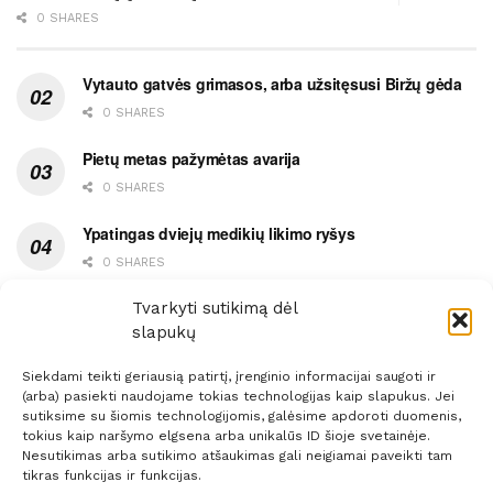
0 SHARES
Vytauto gatvės grimasos, arba užsitęsusi Biržų gėda
0 SHARES
Pietų metas pažymėtas avarija
0 SHARES
Ypatingas dviejų medikių likimo ryšys
0 SHARES
Ašaromis baigęsis užėjimas į piceriją
Tvarkyti sutikimą dėl
slapukų
0 SHARES
Siekdami teikti geriausią patirtį, įrenginio informacijai saugoti ir
(arba) pasiekti naudojame tokias technologijas kaip slapukus. Jei
sutiksime su šiomis technologijomis, galėsime apdoroti duomenis,
tokius kaip naršymo elgsena arba unikalūs ID šioje svetainėje.
Nesutikimas arba sutikimo atšaukimas gali neigiamai paveikti tam
Prenumerata
Reklama
Taisyklės
Kontaktai
tikras funkcijas ir funkcijas.