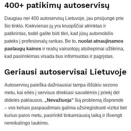
400+ patikimų autoservisų
Daugiau nei 400 autoservisų Lietuvoje, jau prisijungė prie
šio tinklo. Kiekvienas jų yra kruopščiai atrinktas ir
patikrintas, todėl galite būti tikri, kad jūsų automobilis
pateks į profesionalų rankas. Be to,
nuolat atnaujinamos
paslaugų kainos
ir realių vairuotojų atsiliepimai užtikrina,
kad pasirinkimas visada bus informuotas ir pagrįstas.
Geriausi autoservisai Lietuvoje
Autoservisų paieška dažniausiai tampa iššūkiu sezono
metu, kai eilės į servisus driekiasi savaitėmis į priekį dėl
didelės paklausos.
„Nevažiuoja“
šią problemą išsprendė
– vos keliais paspaudimais galima užsiregistruoti vizitui bet
kuriuo paros metu, pasirinkti tinkamiausią laiką ir išvengti
nereikalingo laukimo.