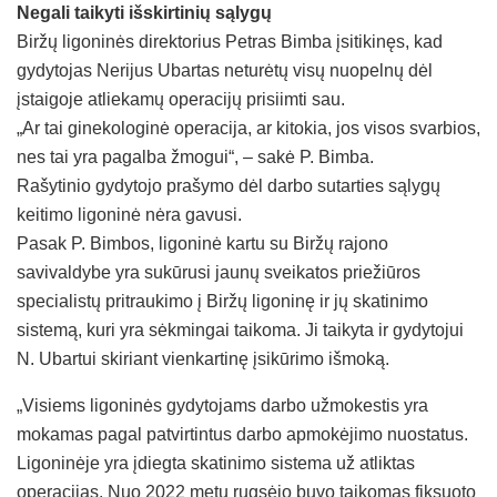
Negali taikyti išskirtinių sąlygų
Biržų ligoninės direktorius Petras Bimba įsitikinęs, kad
gydytojas Nerijus Ubartas neturėtų visų nuopelnų dėl
įstaigoje atliekamų operacijų prisiimti sau.
„Ar tai ginekologinė operacija, ar kitokia, jos visos svarbios,
nes tai yra pagalba žmogui“, – sakė P. Bimba.
Rašytinio gydytojo prašymo dėl darbo sutarties sąlygų
keitimo ligoninė nėra gavusi.
Pasak P. Bimbos, ligoninė kartu su Biržų rajono
savivaldybe yra sukūrusi jaunų sveikatos priežiūros
specialistų pritraukimo į Biržų ligoninę ir jų skatinimo
sistemą, kuri yra sėkmingai taikoma. Ji taikyta ir gydytojui
N. Ubartui skiriant vienkartinę įsikūrimo išmoką.
„Visiems ligoninės gydytojams darbo užmokestis yra
mokamas pagal patvirtintus darbo apmokėjimo nuostatus.
Ligoninėje yra įdiegta skatinimo sistema už atliktas
operacijas. Nuo 2022 metų rugsėjo buvo taikomas fiksuoto