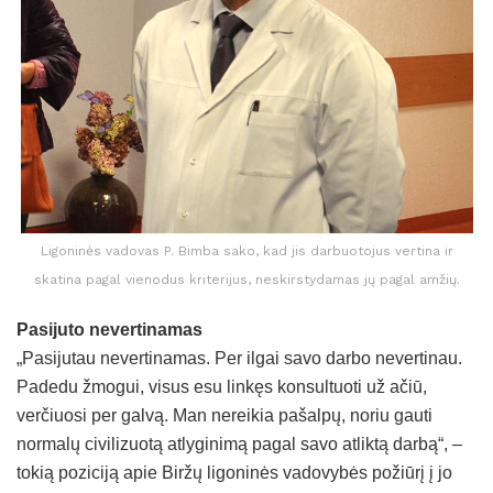
Ligoninės vadovas P. Bimba sako, kad jis darbuotojus vertina ir
skatina pagal vienodus kriterijus, neskirstydamas jų pagal amžių.
Pasijuto nevertinamas
„Pasijutau nevertinamas. Per ilgai savo darbo nevertinau.
Padedu žmogui, visus esu linkęs konsultuoti už ačiū,
verčiuosi per galvą. Man nereikia pašalpų, noriu gauti
normalų civilizuotą atlyginimą pagal savo atliktą darbą“, –
tokią poziciją apie Biržų ligoninės vadovybės požiūrį į jo