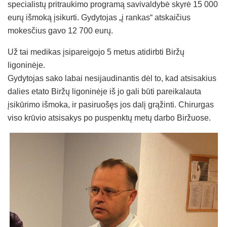
specialistų pritraukimo programą savivaldybė skyrė 15 000
eurų išmoką įsikurti. Gydytojas „į rankas“ atskaičius
mokesčius gavo 12 700 eurų.
Už tai medikas įsipareigojo 5 metus atidirbti Biržų
ligoninėje.
Gydytojas sako labai nesijaudinantis dėl to, kad atsisakius
dalies etato Biržų ligoninėje iš jo gali būti pareikalauta
įsikūrimo išmoka, ir pasiruošęs jos dalį grąžinti. Chirurgas
viso krūvio atsisakys po puspenktų metų darbo Biržuose.