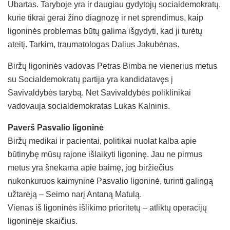
Ubartas. Taryboje yra ir daugiau gydytojų socialdemokratų,
kurie tikrai gerai žino diagnozę ir net sprendimus, kaip
ligoninės problemas būtų galima išgydyti, kad ji turėtų
ateitį. Tarkim, traumatologas Dalius Jakubėnas.
Biržų ligoninės vadovas Petras Bimba ne vienerius metus
su Socialdemokratų partija yra kandidatavęs į
Savivaldybės tarybą. Net Savivaldybės poliklinikai
vadovauja socialdemokratas Lukas Kalninis.
Paverš Pasvalio ligoninė
Biržų medikai ir pacientai, politikai nuolat kalba apie
būtinybę mūsų rajone išlaikyti ligoninę. Jau ne pirmus
metus yra šnekama apie baimę, jog biržiečius
nukonkuruos kaimyninė Pasvalio ligoninė, turinti galingą
užtarėją – Seimo narį Antaną Matulą.
Vienas iš ligoninės išlikimo prioritetų – atliktų operacijų
ligoninėje skaičius.