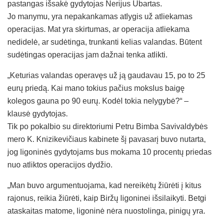
pastangas išsakė gydytojas Nerijus Ubartas.
Jo manymu, yra nepakankamas atlygis už atliekamas
operacijas. Mat yra skirtumas, ar operacija atliekama
nedidelė, ar sudėtinga, trunkanti kelias valandas. Būtent
sudėtingas operacijas jam dažnai tenka atlikti.
„Keturias valandas operavęs už ją gaudavau 15, po to 25
eurų priedą. Kai mano tokius pačius mokslus baigę
kolegos gauna po 90 eurų. Kodėl tokia nelygybė?“ –
klausė gydytojas.
Tik po pokalbio su direktoriumi Petru Bimba Savivaldybės
mero K. Knizikevičiaus kabinete šį pavasarį buvo nutarta,
jog ligoninės gydytojams bus mokama 10 procentų priedas
nuo atliktos operacijos dydžio.
„Man buvo argumentuojama, kad nereikėtų žiūrėti į kitus
rajonus, reikia žiūrėti, kaip Biržų ligoninei išsilaikyti. Betgi
ataskaitas matome, ligoninė nėra nuostolinga, pinigų yra.