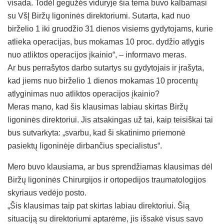
visada. Todėl gegužės viduryje šia tema buvo kalbamasi
su VšĮ Biržų ligoninės direktoriumi. Sutarta, kad nuo
birželio 1 iki gruodžio 31 dienos visiems gydytojams, kurie
atlieka operacijas, bus mokamas 10 proc. dydžio atlygis
nuo atliktos operacijos įkainio“, – informavo meras.
Ar bus perrašytos darbo sutartys su gydytojais ir įrašyta,
kad jiems nuo birželio 1 dienos mokamas 10 procentų
atlyginimas nuo atliktos operacijos įkainio?
Meras mano, kad šis klausimas labiau skirtas Biržų
ligoninės direktoriui. Jis atsakingas už tai, kaip teisiškai tai
bus sutvarkyta: „svarbu, kad ši skatinimo priemonė
pasiektų ligoninėje dirbančius specialistus“.
Mero buvo klausiama, ar bus sprendžiamas klausimas dėl
Biržų ligoninės Chirurgijos ir ortopedijos traumatologijos
skyriaus vedėjo posto.
„Šis klausimas taip pat skirtas labiau direktoriui. Šią
situaciją su direktoriumi aptarėme, jis išsakė visus savo