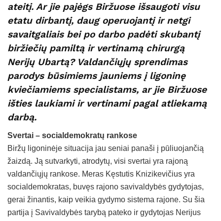
ateitį. Ar jie pajėgs Biržuose išsaugoti visu
etatu dirbantį, daug operuojantį ir netgi
savaitgaliais bei po darbo padėti skubantį
biržiečių pamiltą ir vertinamą chirurgą
Nerijų Ubartą? Valdančiųjų sprendimas
parodys būsimiems jauniems į ligoninę
kviečiamiems specialistams, ar jie Biržuose
išties laukiami ir vertinami pagal atliekamą
darbą.
Svertai – socialdemokratų rankose
Biržų ligoninėje situacija jau seniai panaši į pūliuojančią
žaizdą. Ją sutvarkyti, atrodytų, visi svertai yra rajoną
valdančiųjų rankose. Meras Kęstutis Knizikevičius yra
socialdemokratas, buvęs rajono savivaldybės gydytojas,
gerai žinantis, kaip veikia gydymo sistema rajone. Su šia
partija į Savivaldybės tarybą pateko ir gydytojas Nerijus