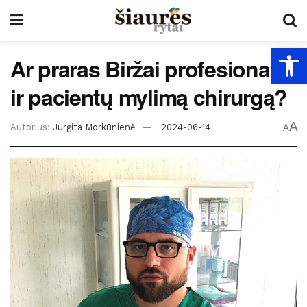
Open
Ar praras Biržai profesionalų
ir pacientų mylimą chirurgą?
A
Autorius:
Jurgita Morkūnienė
2024-06-14
A