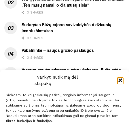
„Ten mūsų namai, o čia mūsų siela“
0 SHARES
Sudarytas Biržų rajono savivaldybės didžiausių
įmonių šimtukas
0 SHARES
Vabalninke – naujos grožio paslaugos
0 SHARES
Vytauto gatvės grimasos, arba užsitęsusi Biržų gėda
Tvarkyti sutikimą dėl
0 SHARES
slapukų
Siekdami teikti geriausią patirtį, įrenginio informacijai saugoti ir
(arba) pasiekti naudojame tokias technologijas kaip slapukus. Jei
sutiksime su šiomis technologijomis, galėsime apdoroti duomenis,
tokius kaip naršymo elgsena arba unikalūs ID šioje svetainėje.
Prenumerata
Reklama
Taisyklės
Kontaktai
Nesutikimas arba sutikimo atšaukimas gali neigiamai paveikti tam
tikras funkcijas ir funkcijas.
Sprendimas:
ITBrolis