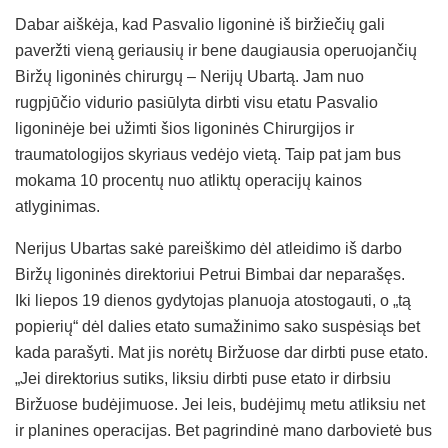
Dabar aiškėja, kad Pasvalio ligoninė iš biržiečių gali
paveržti vieną geriausių ir bene daugiausia operuojančių
Biržų ligoninės chirurgų – Nerijų Ubartą. Jam nuo
rugpjūčio vidurio pasiūlyta dirbti visu etatu Pasvalio
ligoninėje bei užimti šios ligoninės Chirurgijos ir
traumatologijos skyriaus vedėjo vietą. Taip pat jam bus
mokama 10 procentų nuo atliktų operacijų kainos
atlyginimas.
Nerijus Ubartas sakė pareiškimo dėl atleidimo iš darbo
Biržų ligoninės direktoriui Petrui Bimbai dar neparašęs.
Iki liepos 19 dienos gydytojas planuoja atostogauti, o „tą
popierių“ dėl dalies etato sumažinimo sako suspėsiąs bet
kada parašyti. Mat jis norėtų Biržuose dar dirbti puse etato.
„Jei direktorius sutiks, liksiu dirbti puse etato ir dirbsiu
Biržuose budėjimuose. Jei leis, budėjimų metu atliksiu net
ir planines operacijas. Bet pagrindinė mano darbovietė bus