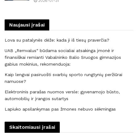
2026-07-31
Naujausi įrašai
Lova su patalynės dėže: kada ji iš tiesų praverčia?
UAB „Remvalus“ būdama socialiai atsakinga įmonė ir
finansiškai remianti Vabalninko Balio Sruogos gimnazijos
gabius mokinius, rekomenduoja:
Kaip lengvai pasiruošti svarbių sporto rungtynių peržiūrai
namuose?
Elektroninis parašas nuomos versle: gyvenamojo būsto,
automobilių ir įrangos sutartys
Lapiuko apsilankymas pas žmones nebuvo sėkmingas
Skaitomiausi įrašai