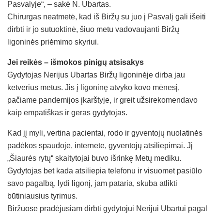
Pasvalyje“, – sakė N. Ubartas.
Chirurgas neatmetė, kad iš Biržų su juo į Pasvalį gali išeiti
dirbti ir jo sutuoktinė, šiuo metu vadovaujanti Biržų
ligoninės priėmimo skyriui.
Jei reikės – išmokos pinigų atsisakys
Gydytojas Nerijus Ubartas Biržų ligoninėje dirba jau
ketverius metus. Jis į ligoninę atvyko kovo mėnesį,
pačiame pandemijos įkarštyje, ir greit užsirekomendavo
kaip empatiškas ir geras gydytojas.
Kad jį myli, vertina pacientai, rodo ir gyventojų nuolatinės
padėkos spaudoje, internete, gyventojų atsiliepimai. Jį
„Šiaurės rytų“ skaitytojai buvo išrinkę Metų mediku.
Gydytojas bet kada atsiliepia telefonu ir visuomet pasiūlo
savo pagalbą, lydi ligonį, jam pataria, skuba atlikti
būtiniausius tyrimus.
Biržuose pradėjusiam dirbti gydytojui Nerijui Ubartui pagal