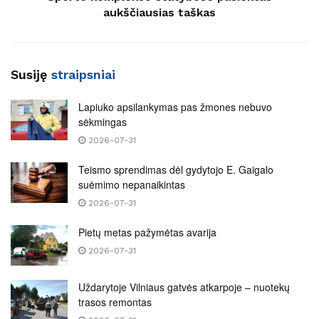
aukščiausias taškas
Susiję
straipsniai
Lapiuko apsilankymas pas žmones nebuvo
sėkmingas
2026-07-31
Teismo sprendimas dėl gydytojo E. Gaigalo
suėmimo nepanaikintas
2026-07-31
Pietų metas pažymėtas avarija
2026-07-31
Uždarytoje Vilniaus gatvės atkarpoje – nuotekų
trasos remontas