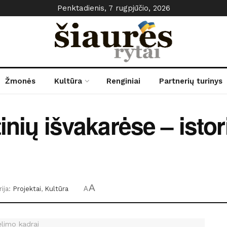
Penktadienis, 7 rugpjūčio, 2026
Žmonės
Kultūra
Renginiai
Partnerių turinys
tinių išvakarėse – istor
A
ija:
Projektai
,
Kultūra
A