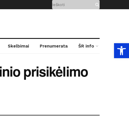
Open
Skelbimai
Prenumerata
ŠR info
inio prisikėlimo