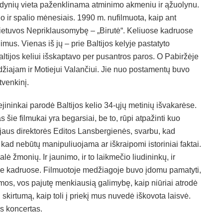
žudynių vieta paženklinama atminimo akmeniu ir ąžuolynu.
o ir spalio mėnesiais. 1990 m. nufilmuota, kaip ant
etuvos Nepriklausomybę – „Birutė“. Keliuose kadruose
imus. Vienas iš jų – prie Baltijos kelyje pastatyto
Baltijos keliui išskaptavo per pusantros paros. O Pabiržėje
Didžiajam ir Motiejui Valančiui. Jie nuo postamentų buvo
tvenkinį.
ejininkai parodė Baltijos kelio 34-ųjų metinių išvakarėse.
 šie filmukai yra begarsiai, be to, rūpi atpažinti kuo
us direktorės Editos Lansbergienės, svarbu, kad
 kad nebūtų manipuliuojama ar iškraipomi istoriniai faktai.
ė žmonių. Ir jaunimo, ir to laikmečio liudininkų, ir
ve kadruose. Filmuotoje medžiagoje buvo įdomu pamatyti,
umos, vos pajutę menkiausią galimybę, kaip niūriai atrodė
i skirtumą, kaip toli į priekį mus nuvedė iškovota laisvė.
os koncertas.