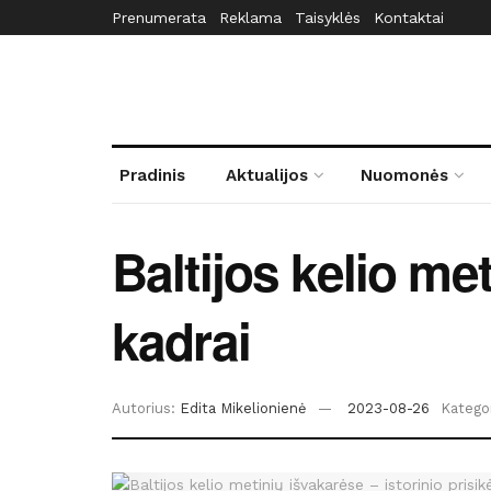
Prenumerata
Reklama
Taisyklės
Kontaktai
Pradinis
Aktualijos
Nuomonės
Baltijos kelio me
kadrai
Autorius:
Edita Mikelionienė
2023-08-26
Kategor