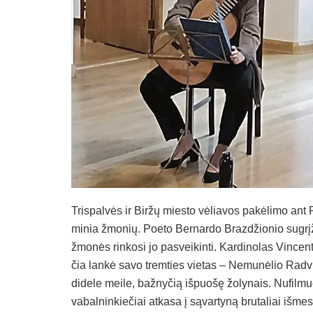
Trispalvės ir Biržų miesto vėliavos pakėlimo ant 
minia žmonių. Poeto Bernardo Brazdžionio sugrįži
žmonės rinkosi jo pasveikinti. Kardinolas Vincen
čia lankė savo tremties vietas – Nemunėlio Radviliš
didele meile, bažnyčią išpuošę žolynais. Nufilmuo
vabalninkiečiai atkasa į sąvartyną brutaliai išmes