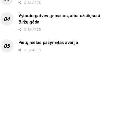
0 SHARES
Vytauto gatvės grimasos, arba užsitęsusi
Biržų gėda
0 SHARES
Pietų metas pažymėtas avarija
0 SHARES