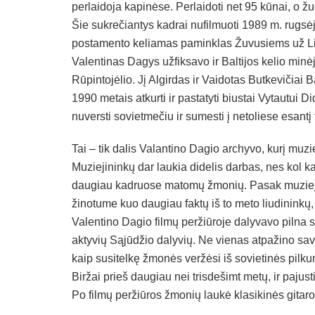
perlaidoja kapinėse. Perlaidoti net 95 kūnai, o 
Šie sukrečiantys kadrai nufilmuoti 1989 m. rugsėj
postamento keliamas paminklas Žuvusiems už Li
Valentinas Dagys užfiksavo ir Baltijos kelio minėj
Rūpintojėlio. Jį Algirdas ir Vaidotas Butkevičiai 
1990 metais atkurti ir pastatyti biustai Vytautui 
nuversti sovietmečiu ir sumesti į netoliese esantį 
Tai – tik dalis Valantino Dagio archyvo, kurį muzi
Muziejininkų dar laukia didelis darbas, nes kol kas
daugiau kadruose matomų žmonių. Pasak muzieja
žinotume kuo daugiau faktų iš to meto liudininkų,
Valentino Dagio filmų peržiūroje dalyvavo pilna sal
aktyvių Sąjūdžio dalyvių. Ne vienas atpažino sa
kaip susitelkę žmonės veržėsi iš sovietinės pilk
Biržai prieš daugiau nei trisdešimt metų, ir pajust
Po filmų peržiūros žmonių laukė klasikinės gitar