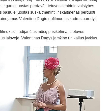
o ir garso juostas perdavė Lietuvos centrinio valstybės
s pasiūlė juostas suskaitmeninti ir skaitmenas perduoti
kainojamus Valentino Dagio nufilmuotus kadrus parodyti
 filmukus, liudijančius mūsų prisikėlimą, Lietuvos
s laisvėje. Valentinas Dagys įamžino unikalius įvykius.