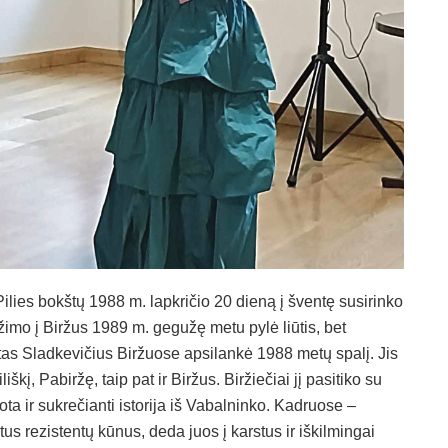
Pilies bokštų 1988 m. lapkričio 20 dieną į šventę susirinko
mo į Biržus 1989 m. gegužę metu pylė liūtis, bet
tas Sladkevičius Biržuose apsilankė 1988 metų spalį. Jis
kį, Pabiržę, taip pat ir Biržus. Biržiečiai jį pasitiko su
ta ir sukrečianti istorija iš Vabalninko. Kadruose –
tus rezistentų kūnus, deda juos į karstus ir iškilmingai