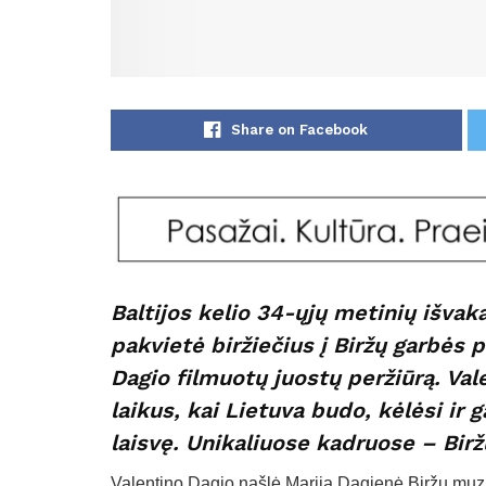
Share on Facebook
Baltijos kelio 34-ųjų metinių išvak
pakvietė biržiečius į Biržų garbės 
Dagio filmuotų juostų peržiūrą. Val
laikus, kai Lietuva budo, kėlėsi ir 
laisvę. Unikaliuose kadruose – Biržų
Valentino Dagio našlė Marija Dagienė Biržų muzi