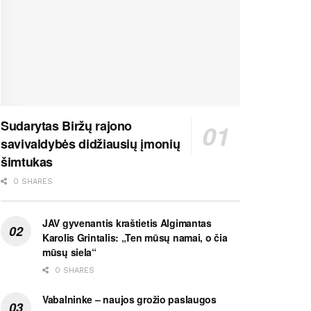
Sudarytas Biržų rajono
savivaldybės didžiausių įmonių
šimtukas
0 SHARES
JAV gyvenantis kraštietis Algimantas
Karolis Grintalis: „Ten mūsų namai, o čia
mūsų siela“
0 SHARES
Vabalninke – naujos grožio paslaugos