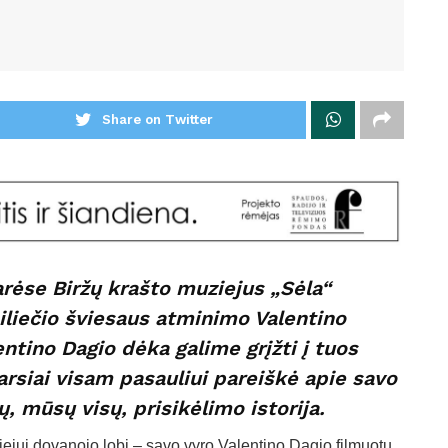
Share on Twitter
arėse Biržų krašto muziejus „Sėla“
piliečio šviesaus atminimo Valentino
entino Dagio dėka galime grįžti į tuos
garsiai visam pasauliui pareiškė apie savo
, mūsų visų, prisikėlimo istorija.
ejui dovanojo lobį – savo vyro Valentino Dagio filmuotų