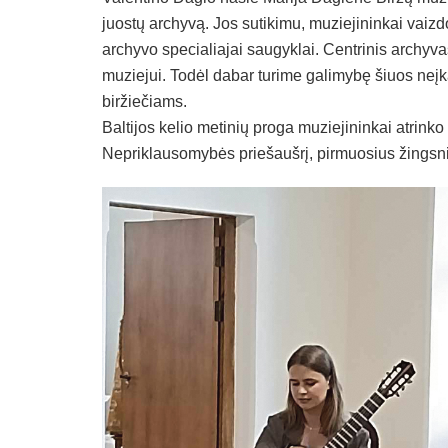
juostų archyvą. Jos sutikimu, muziejininkai vaizd
archyvo specialiajai saugyklai. Centrinis archyva
muziejui. Todėl dabar turime galimybę šiuos neį
biržiečiams.
Baltijos kelio metinių proga muziejininkai atrinko
Nepriklausomybės priešaušrį, pirmuosius žingsniu