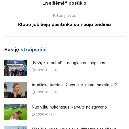
„Neišėmė“ posūkio
Kitas įrašas
Klubo jubiliejų pasitinka su nauju leidiniu
Susiję
straipsniai
„Biržų kilometrai“ – daugiau nei bėgimas
2026-08-04
Ar atliekų turėtojai žinos, kur ir kam pasiskųsti?
2026-08-04
Nuo vilkų nukentėjusi karvutė neišgyveno
2026-08-04