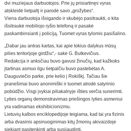
dvi muziejaus darbuotojos. Prie jų prisiartinęs vyras
atskleidė lietpaltį ir parodė savo „grožybes“.
Viena darbuotoja išsigando ir skubėjo pasitraukti, o kita
išsitraukė mobiliojo ryšio telefoną ir pasakė
paskambinsianti į policiją. Tuomet vyras tylomis pasišalino.
„Dabar jau antras kartas, kai apie tokius dalykus mūsų
pilies teritorijoje girdžiu“,- sakė G. Butkevičius.
Redakcija ir anksčiau buvo gavusi žinučių, kad kažkoks
įtartinas asmuo ilgu lietpalčiu buvo pastebėtas A.
Dauguviečio parke, prie kelio į Rokiškį. Tačiau šie
pranešimai buvo anonimiški ir tuomet atrodė satyrinio
pobūdžio. Visgi įvykiai piliakalnyje išties verčia sunerimti.
Lyties organų demonstravimas priešingos lyties asmeniui
yra vadinamas ekshibicionizmu.
Lietuvių kalbos enciklopedijoje teigiama, kad tai yra fizinis
arba dvasinis apsinuoginimas kitų žmonių akivaizdoje
siekiant pasitenkinti arba susijaudinti.