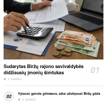
Sudarytas Biržų rajono savivaldybės
didžiausių įmonių šimtukas
0 SHARES
Vytauto gatvės grimasos, arba užsitęsusi Biržų gėda
0 SHARES