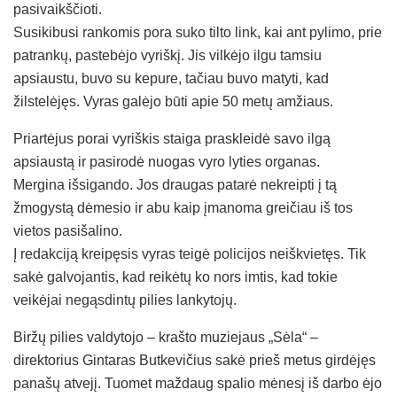
pasivaikščioti.
Susikibusi rankomis pora suko tilto link, kai ant pylimo, prie
patrankų, pastebėjo vyriškį. Jis vilkėjo ilgu tamsiu
apsiaustu, buvo su kepure, tačiau buvo matyti, kad
žilstelėjęs. Vyras galėjo būti apie 50 metų amžiaus.
Priartėjus porai vyriškis staiga praskleidė savo ilgą
apsiaustą ir pasirodė nuogas vyro lyties organas.
Mergina išsigando. Jos draugas patarė nekreipti į tą
žmogystą dėmesio ir abu kaip įmanoma greičiau iš tos
vietos pasišalino.
Į redakciją kreipęsis vyras teigė policijos neiškvietęs. Tik
sakė galvojantis, kad reikėtų ko nors imtis, kad tokie
veikėjai negąsdintų pilies lankytojų.
Biržų pilies valdytojo – krašto muziejaus „Sėla“ –
direktorius Gintaras Butkevičius sakė prieš metus girdėjęs
panašų atvejį. Tuomet maždaug spalio mėnesį iš darbo ėjo