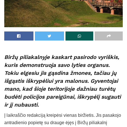
Biržų piliakalnyje kaskart pasirodo vyriškis,
kuris demonstruoja savo lyties organus.
Tokiu elgesiu jis gąsdina žmones, tačiau jų
išgąstis iškrypėliui yra malonus. Gyventojai
mano, kad šioje teritorijoje dažniau turėtų
budėti policijos pareigūnai, iškrypėlį sugauti
ir jį nubausti.
Į laikraščio redakciją kreipėsi vienas biržietis. Jis pasakojo
antradienio popietę su drauge ėjęs į Biržų piliakalnį