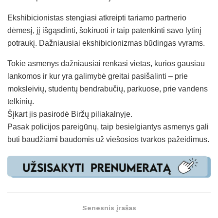
Ekshibicionistas stengiasi atkreipti tariamo partnerio
dėmesį, jį išgąsdinti, šokiruoti ir taip patenkinti savo lytinį
potraukį. Dažniausiai ekshibicionizmas būdingas vyrams.
Tokie asmenys dažniausiai renkasi vietas, kurios gausiau
lankomos ir kur yra galimybė greitai pasišalinti – prie
moksleivių, studentų bendrabučių, parkuose, prie vandens
telkinių.
Šįkart jis pasirodė Biržų piliakalnyje.
Pasak policijos pareigūnų, taip besielgiantys asmenys gali
būti baudžiami baudomis už viešosios tvarkos pažeidimus.
Senesnis įrašas