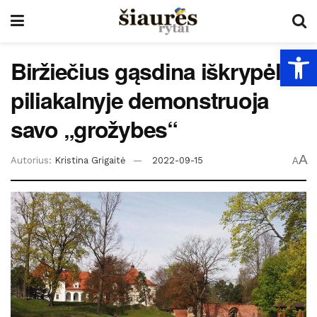
Open
Biržiečius gąsdina iškrypėlis:
piliakalnyje demonstruoja
savo „grožybes“
A
Autorius:
Kristina Grigaitė
2022-09-15
A