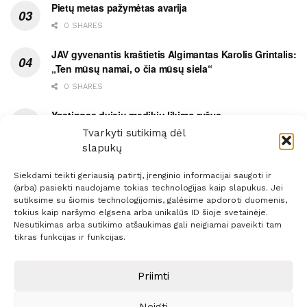
Pietų metas pažymėtas avarija
0 SHARES
JAV gyvenantis kraštietis Algimantas Karolis Grintalis:
„Ten mūsų namai, o čia mūsų siela“
0 SHARES
Ypatingas dviejų medikių likimo ryšys
Tvarkyti sutikimą dėl
0 SHARES
slapukų
Siekdami teikti geriausią patirtį, įrenginio informacijai saugoti ir
(arba) pasiekti naudojame tokias technologijas kaip slapukus. Jei
sutiksime su šiomis technologijomis, galėsime apdoroti duomenis,
tokius kaip naršymo elgsena arba unikalūs ID šioje svetainėje.
Prenumerata
Reklama
Taisyklės
Kontaktai
Nesutikimas arba sutikimo atšaukimas gali neigiamai paveikti tam
tikras funkcijas ir funkcijas.
Sprendimas:
ITBrolis
Priimti
© 2021 Visos teisės saugomos
Siaure.lt
Neigti