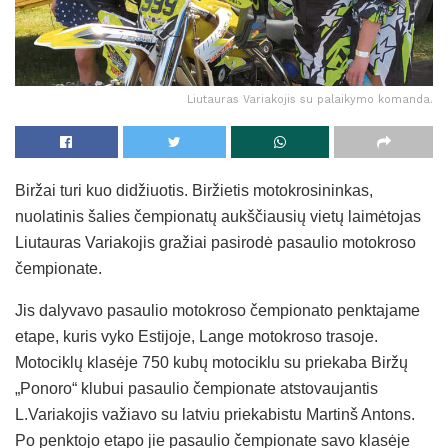
Liutauras Variakojis su palaikymo komanda.
Biržai turi kuo didžiuotis. Biržietis motokrosininkas,
nuolatinis šalies čempionatų aukščiausių vietų laimėtojas
Liutauras Variakojis gražiai pasirodė pasaulio motokroso
čempionate.
Jis dalyvavo pasaulio motokroso čempionato penktajame
etape, kuris vyko Estijoje, Lange motokroso trasoje.
Motociklų klasėje 750 kubų motociklu su priekaba Biržų
„Ponoro“ klubui pasaulio čempionate atstovaujantis
L.Variakojis važiavo su latviu priekabistu Martinš Antons.
Po penktojo etapo jie pasaulio čempionate savo klasėje