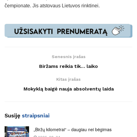
čempionate. Jis atstovaus Lietuvos rinktinei.
Senesnis įrašas
Biržams reikia tik… laiko
Kitas įrašas
Mokyklą baigė nauja absolventų laida
Susiję
straipsniai
„Biržų kilometrai“ – daugiau nei bėgimas