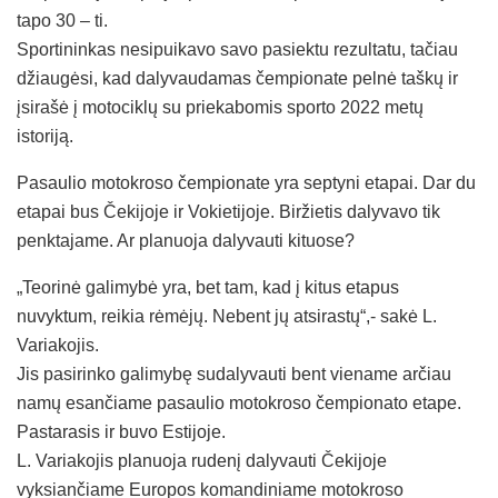
tapo 30 – ti.
Sportininkas nesipuikavo savo pasiektu rezultatu, tačiau
džiaugėsi, kad dalyvaudamas čempionate pelnė taškų ir
įsirašė į motociklų su priekabomis sporto 2022 metų
istoriją.
Pasaulio motokroso čempionate yra septyni etapai. Dar du
etapai bus Čekijoje ir Vokietijoje. Biržietis dalyvavo tik
penktajame. Ar planuoja dalyvauti kituose?
„Teorinė galimybė yra, bet tam, kad į kitus etapus
nuvyktum, reikia rėmėjų. Nebent jų atsirastų“,- sakė L.
Variakojis.
Jis pasirinko galimybę sudalyvauti bent viename arčiau
namų esančiame pasaulio motokroso čempionato etape.
Pastarasis ir buvo Estijoje.
L. Variakojis planuoja rudenį dalyvauti Čekijoje
vyksiančiame Europos komandiniame motokroso