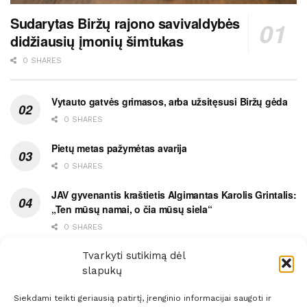
Sudarytas Biržų rajono savivaldybės
didžiausių įmonių šimtukas
0 SHARES
Vytauto gatvės grimasos, arba užsitęsusi Biržų gėda
0 SHARES
Pietų metas pažymėtas avarija
0 SHARES
JAV gyvenantis kraštietis Algimantas Karolis Grintalis:
„Ten mūsų namai, o čia mūsų siela“
0 SHARES
Ypatingas dviejų medikių likimo ryšys
Tvarkyti sutikimą dėl
slapukų
0 SHARES
Siekdami teikti geriausią patirtį, įrenginio informacijai saugoti ir