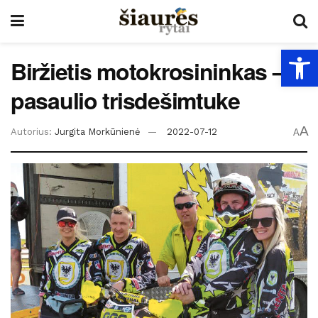
Open
Biržietis motokrosininkas –
pasaulio trisdešimtuke
A
Autorius:
Jurgita Morkūnienė
2022-07-12
A