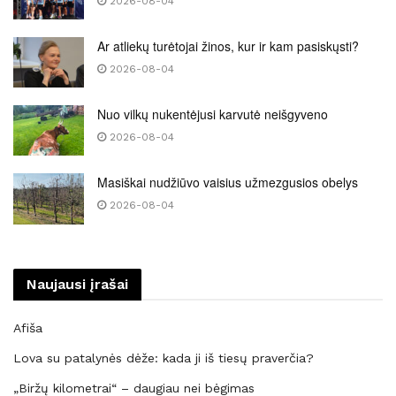
2026-08-04
Ar atliekų turėtojai žinos, kur ir kam pasiskųsti?
2026-08-04
Nuo vilkų nukentėjusi karvutė neišgyveno
2026-08-04
Masiškai nudžiūvo vaisius užmezgusios obelys
2026-08-04
Naujausi įrašai
Afiša
Lova su patalynės dėže: kada ji iš tiesų praverčia?
„Biržų kilometrai“ – daugiau nei bėgimas