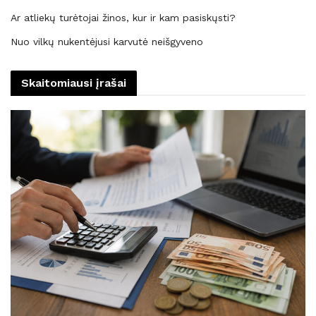
Ar atliekų turėtojai žinos, kur ir kam pasiskųsti?
Nuo vilkų nukentėjusi karvutė neišgyveno
Skaitomiausi įrašai