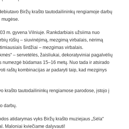
debiutavo Biržų krašto tautodailininkų rengiamoje darbų
o mugėse.
03 m. gyvena Vilniuje. Rankdarbiais užsiima nuo
ų rūšių – siuvinėjimą, mezgimą virbalais, nėrimą
rtimiausiais širdžiai – mezgimas virbalais.
kmės“ – servetėlės, žaisliukai, dekoratyviniai pagalvėlių
mas numezgė būdamas 15–16 metų. Nuo tada ir atsirado
ti raštų kombinacijas ar padaryti taip, kad mezginys
o krašto tautodailininkų rengiamose parodose, įstojo į
o darbų.
odos atidarymas vyks Biržų krašto muziejaus „Sėla“
l. Maloniai kviečiame dalyvauti!