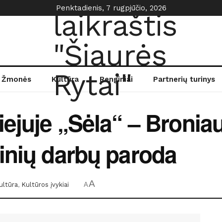
Penktadienis, 7 rugpjūčio, 2026
Žmonės
Kultūra
Renginiai
Partnerių turinys
iejuje „Sėla“ – Bronia
inių darbų paroda
A
ultūra
,
Kultūros įvykiai
A