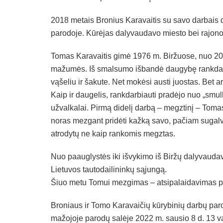
2018 metais Bronius Karavaitis su savo darbais 
parodoje. Kūrėjas dalyvaudavo miesto bei rajon
Tomas Karavaitis gimė 1976 m. Biržuose, nuo 20
mažumės. Iš smalsumo išbandė daugybę rankdarbi
vąšeliu ir šakute. Net mokėsi austi juostas. Bet a
Kaip ir daugelis, rankdarbiauti pradėjo nuo „smul
užvalkalai. Pirmą didelį darbą – megztinį – To
noras mezgant pridėti kažką savo, pačiam sugalvo
atrodytų ne kaip rankomis megztas.
Nuo paauglystės iki išvykimo iš Biržų dalyvaudav
Lietuvos tautodailininkų sąjungą.
Šiuo metu Tomui mezgimas – atsipalaidavimas p
Broniaus ir Tomo Karavaičių kūrybinių darbų par
mažojoje parodų salėje 2022 m. sausio 8 d. 13 va