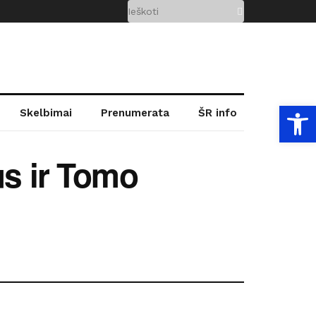
Open
Skelbimai
Prenumerata
ŠR info
us ir Tomo