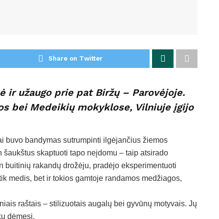
Share on Twitter
 ir užaugo prie pat Biržų – Parovėjoje.
s bei Medeikių mokyklose, Vilniuje įgijo
tai buvo bandymas sutrumpinti ilgėjančius žiemos
en šaukštus skaptuoti tapo neįdomu – taip atsirado
n buitinių rakandų drožėju, pradėjo eksperimentuoti
tik medis, bet ir tokios gamtoje randamos medžiagos,
niais raštais – stilizuotais augalų bei gyvūnų motyvais. Jų
nkų dėmesį.