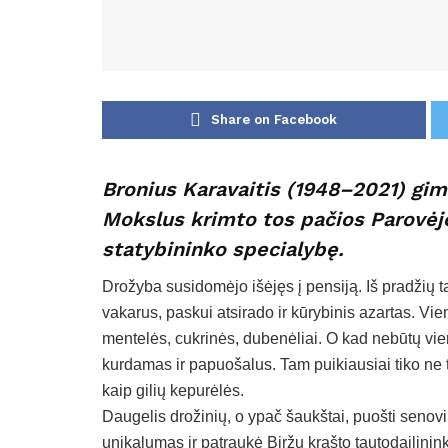
Share on Facebook
Bronius Karavaitis (1948–2021) gimė
Mokslus krimto tos pačios Parovėjo
statybininko specialybę.
Drožyba susidomėjo išėjęs į pensiją. Iš pradžių 
vakarus, paskui atsirado ir kūrybinis azartas. Vi
mentelės, cukrinės, dubenėliai. O kad nebūtų vie
kurdamas ir papuošalus. Tam puikiausiai tiko ne 
kaip gilių kepurėlės.
Daugelis drožinių, o ypač šaukštai, puošti senovi
unikalumas ir patraukė Biržų krašto tautodailini