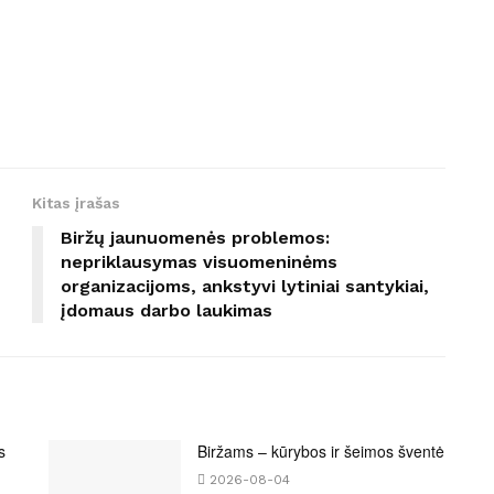
Kitas įrašas
Biržų jaunuomenės problemos:
nepriklausymas visuomeninėms
organizacijoms, ankstyvi lytiniai santykiai,
įdomaus darbo laukimas
s
Biržams – kūrybos ir šeimos šventė
2026-08-04