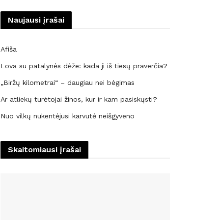
Naujausi įrašai
Afiša
Lova su patalynės dėže: kada ji iš tiesų praverčia?
„Biržų kilometrai“ – daugiau nei bėgimas
Ar atliekų turėtojai žinos, kur ir kam pasiskųsti?
Nuo vilkų nukentėjusi karvutė neišgyveno
Skaitomiausi įrašai