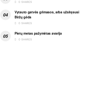
0 SHARES
Vytauto gatvės grimasos, arba užsitęsusi
Biržų gėda
0 SHARES
Pietų metas pažymėtas avarija
0 SHARES