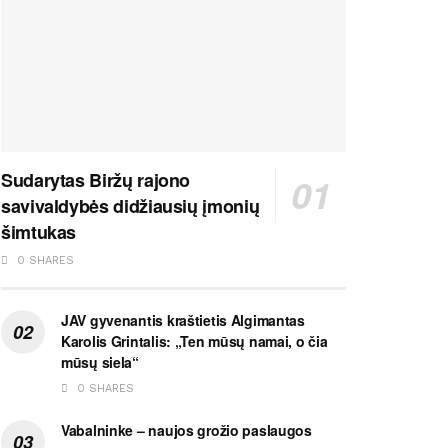
Sudarytas Biržų rajono
savivaldybės didžiausių įmonių
šimtukas
0 SHARES
JAV gyvenantis kraštietis Algimantas
Karolis Grintalis: „Ten mūsų namai, o čia
mūsų siela“
0 SHARES
Vabalninke – naujos grožio paslaugos