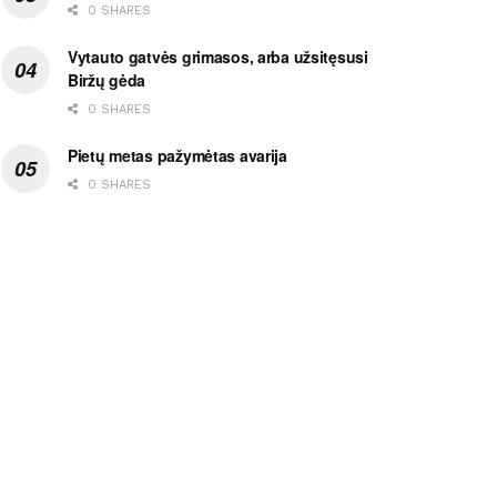
0 SHARES
Vytauto gatvės grimasos, arba užsitęsusi
Biržų gėda
0 SHARES
Pietų metas pažymėtas avarija
0 SHARES