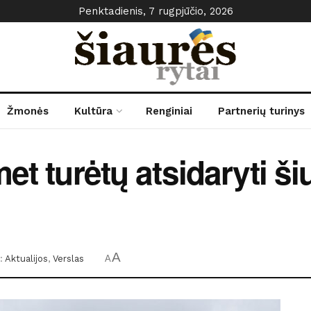
Penktadienis, 7 rugpjūčio, 2026
Žmonės
Kultūra
Renginiai
Partnerių turinys
et turėtų atsidaryti ši
A
:
Aktualijos
,
Verslas
A