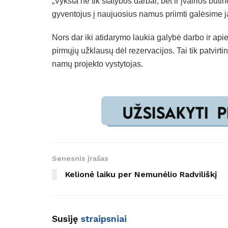
„Vyksta ne tik statybos darbai, bet ir įvairios b
gyventojus į naujuosius namus priimti galėsime j
Nors dar iki atidarymo laukia galybė darbo ir ap
pirmųjų užklausų dėl rezervacijos. Tai tik patvir
namų projekto vystytojas.
Senesnis įrašas
Kelionė laiku per Nemunėlio Radviliškį
Susiję
straipsniai