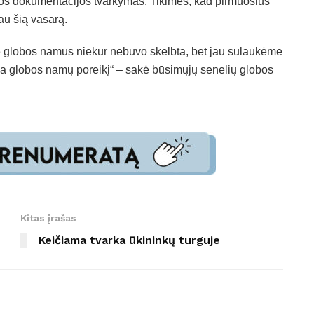
ūtinos dokumentacijos tvarkymas. Tikimės, kad pirmuosius
au šią vasarą.
ie globos namus niekur nebuvo skelbta, bet jau sulaukėme
tina globos namų poreikį“ – sakė būsimųjų senelių globos
Kitas įrašas
Keičiama tvarka ūkininkų turguje