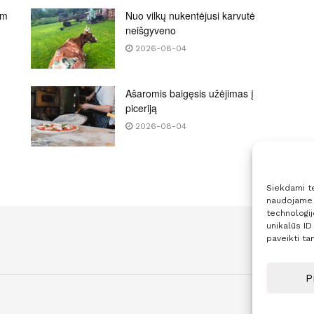
am
Nuo vilkų nukentėjusi karvutė
neišgyveno
2026-08-04
Ašaromis baigęsis užėjimas į
piceriją
2026-08-04
Siekdami tei
naudojame t
technologi
unikalūs ID
paveikti tam
P