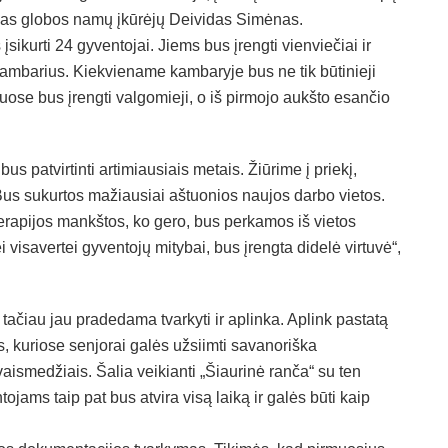
vienas globos namų įkūrėjų Deividas Simėnas.
ikurti 24 gyventojai. Jiems bus įrengti vienviečiai ir
 kambarius. Kiekviename kambaryje bus ne tik būtinieji
štuose bus įrengti valgomieji, o iš pirmojo aukšto esančio
us patvirtinti artimiausiais metais. Žiūrime į priekį,
Bus sukurtos mažiausiai aštuonios naujos darbo vietos.
terapijos mankštos, ko gero, bus perkamos iš vietos
 visavertei gyventojų mitybai, bus įrengta didelė virtuvė“,
 tačiau jau pradedama tvarkyti ir aplinka. Aplink pastatą
s, kuriose senjorai galės užsiimti savanoriška
aismedžiais. Šalia veikianti „Šiaurinė ranča“ su ten
jams taip pat bus atvira visą laiką ir galės būti kaip