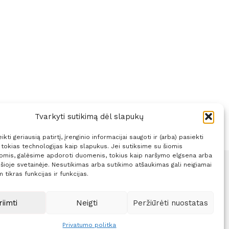
Tvarkyti sutikimą dėl slapukų
kti geriausią patirtį, įrenginio informacijai saugoti ir (arba) pasiekti
okias technologijas kaip slapukus. Jei sutiksime su šiomis
jomis, galėsime apdoroti duomenis, tokius kaip naršymo elgsena arba
 šioje svetainėje. Nesutikimas arba sutikimo atšaukimas gali neigiamai
 tikras funkcijas ir funkcijas.
Sprendimas:
ITBrolis
riimti
Neigti
Peržiūrėti nuostatas
Privatumo politka