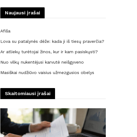
Naujausi įrašai
Afiša
Lova su patalynės dėže: kada ji iš tiesų praverčia?
Ar atliekų turėtojai žinos, kur ir kam pasiskųsti?
Nuo vilkų nukentėjusi karvutė neišgyveno
Masiškai nudžiūvo vaisius užmezgusios obelys
Skaitomiausi įrašai