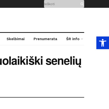
Open
Skelbimai
Prenumerata
ŠR info
uolaikiški senelių