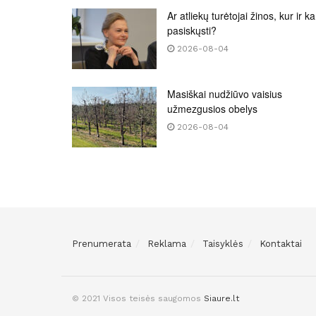
Ar atliekų turėtojai žinos, kur ir k
pasiskųsti?
2026-08-04
Masiškai nudžiūvo vaisius
užmezgusios obelys
2026-08-04
Prenumerata
Reklama
Taisyklės
Kontaktai
© 2021 Visos teisės saugomos
Siaure.lt