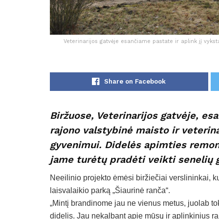
Veterinarijos gatvėje esančiame pastate ir aplink jį vykst
Share on Facebook
Biržuose, Veterinarijos gatvėje, es
rajono valstybinė maisto ir veterin
gyvenimui. Didelės apimties remonto
jame turėtų pradėti veikti senelių 
Neeilinio projekto ėmėsi biržiečiai verslininkai, 
laisvalaikio parką „Šiaurinė ranča“.
„Mintį brandinome jau ne vienus metus, juolab to
didelis. Jau nekalbant apie mūsų ir aplinkinius rajo