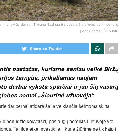
a intensyvūs darbai. Tikėtina, kad jau šią vasarą čia pradės veikti senelių
globos namai. ŠR nuotr.
Share on Twitter
antis pastatas, kuriame seniau veikė Biržų
arijos tarnyba, prikeliamas naujam
 darbai vyksta sparčiai ir jau šią vasarą
globos namai „Šiaurinė užuovėja“.
kurie dar pernai atidarė šalia veikiančią šeimoms skirtą
kio pobūdžio kokybiškų paslaugų poreikis Lietuvoje yra
nus. Tai ilgalaikė investicija, į kurią žiūrime ne tik kaip į