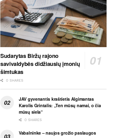
Sudarytas Biržų rajono
savivaldybės didžiausių įmonių
šimtukas
0 SHARES
JAV gyvenantis kraštietis Algimantas
Karolis Grintalis: „Ten mūsų namai, o čia
mūsų siela“
0 SHARES
Vabalninke – naujos grožio paslaugos