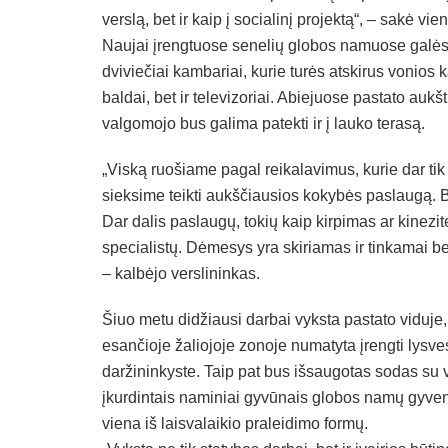
verslą, bet ir kaip į socialinį projektą“, – sakė 
Naujai įrengtuose senelių globos namuose galės įs
dviviečiai kambariai, kurie turės atskirus vonios
baldai, bet ir televizoriai. Abiejuose pastato auk
valgomojo bus galima patekti ir į lauko terasą.
„Viską ruošiame pagal reikalavimus, kurie dar tik b
sieksime teikti aukščiausios kokybės paslaugą. 
Dar dalis paslaugų, tokių kaip kirpimas ar kinezi
specialistų. Dėmesys yra skiriamas ir tinkamai bei
– kalbėjo verslininkas.
Šiuo metu didžiausi darbai vyksta pastato viduje,
esančioje žaliojoje zonoje numatyta įrengti lysve
daržininkyste. Taip pat bus išsaugotas sodas su v
įkurdintais naminiai gyvūnais globos namų gyvento
viena iš laisvalaikio praleidimo formų.