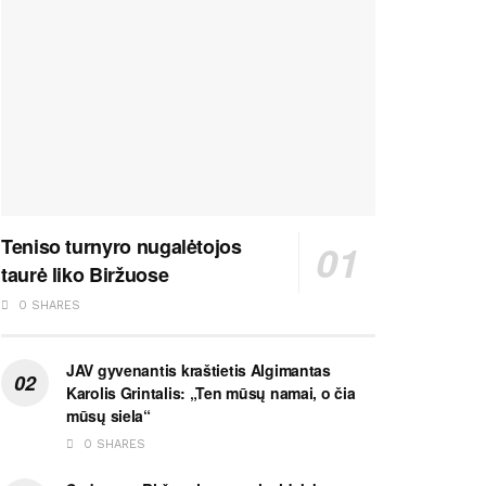
Teniso turnyro nugalėtojos
taurė liko Biržuose
0 SHARES
JAV gyvenantis kraštietis Algimantas
Karolis Grintalis: „Ten mūsų namai, o čia
mūsų siela“
0 SHARES