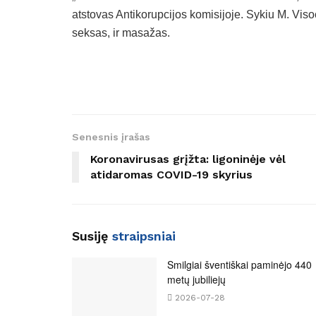
atstovas Antikorupcijos komisijoje. Sykiu M. Visoc
seksas, ir masažas.
Senesnis įrašas
Koronavirusas grįžta: ligoninėje vėl
atidaromas COVID-19 skyrius
Susiję
straipsniai
Smilgiai šventiškai paminėjo 440
metų jubiliejų
2026-07-28