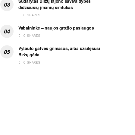
Sudarytas Biržų rajono savivaldybės
didžiausių įmonių šimtukas
0 SHARES
Vabalninke – naujos grožio paslaugos
0 SHARES
Vytauto gatvės grimasos, arba užsitęsusi
Biržų gėda
0 SHARES