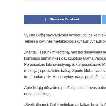
Share on Facebook
Vyksta Biržų savivaldybės Antikorupcijos komisi
Teisės ir civilinės metrikacijos skyriaus vyriausio
„Mantai, išsijunk mikrofoną, nes tas dūsavimas 
komisijos pirmininkės pavaduotoją Mantą Visock
Po posėdžio kilo svarstymų, iš kur posėdžiavo M. V
reakcija į specialistės balsą. Sporto klubui vad
treniruodamasis. Arba tarybos narys posėdžio lai
Apie tikrąją dūsavimo priežastį pasiteiravus patie
nesanti teisinga.
„Sveikatinausi. Gal ir netinkamas laikas buvo, tač