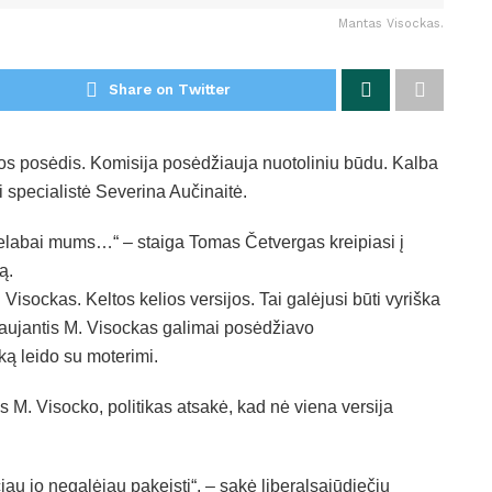
Mantas Visockas.
Share on Twitter
jos posėdis. Komisija posėdžiauja nuotoliniu būdu. Kalba
ji specialistė Severina Aučinaitė.
nelabai mums…“ – staiga Tomas Četvergas kreipiasi į
ą.
isockas. Keltos kelios versijos. Tai galėjusi būti vyriška
ovaujantis M. Visockas galimai posėdžiavo
ką leido su moterimi.
s M. Visocko, politikas atsakė, kad nė viena versija
iau jo negalėjau pakeisti“, – sakė liberalsąjūdiečių