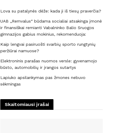
Lova su patalynės dėže: kada ji iš tiesų praverčia?
UAB „Remvalus“ būdama socialiai atsakinga įmonė
ir finansiškai remianti Vabalninko Balio Sruogos
gimnazijos gabius mokinius, rekomenduoja:
Kaip lengvai pasiruošti svarbių sporto rungtynių
peržiūrai namuose?
Elektroninis parašas nuomos versle: gyvenamojo
būsto, automobilių ir įrangos sutartys
Lapiuko apsilankymas pas žmones nebuvo
sėkmingas
Skaitomiausi įrašai