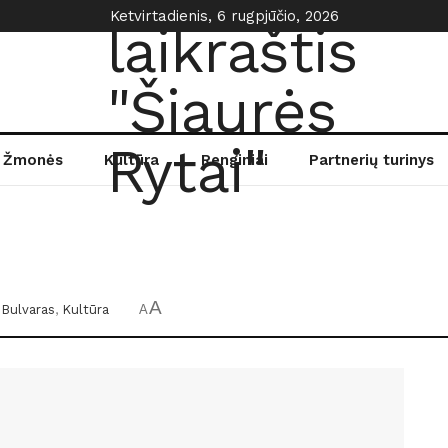
Ketvirtadienis, 6 rugpjūčio, 2026
Žmonės
Kultūra
Renginiai
Partnerių turinys
A
Bulvaras
,
Kultūra
A