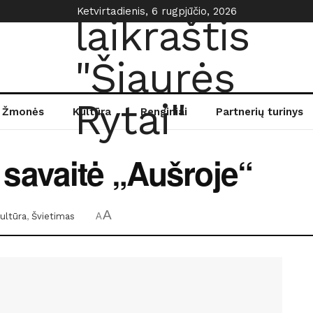
Ketvirtadienis, 6 rugpjūčio, 2026
Žmonės
Kultūra
Renginiai
Partnerių turinys
savaitė „Aušroje“
A
ultūra
,
Švietimas
A