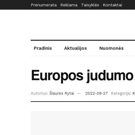
Prenumerata
Reklama
Taisyklės
Kontaktai
Pradinis
Aktualijos
Nuomonės
Europos judumo 
Autorius:
Šiaurės Rytai
2022-09-27
Kategorija:
K