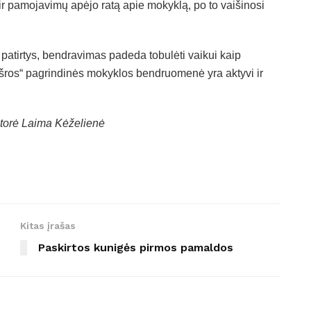
r pamojavimų apėjo ratą apie mokyklą, po to vaišinosi
os patirtys, bendravimas padeda tobulėti vaikui kaip
šros“ pagrindinės mokyklos bendruomenė yra aktyvi ir
atorė Laima Kėželienė
Kitas įrašas
Paskirtos kunigės pirmos pamaldos