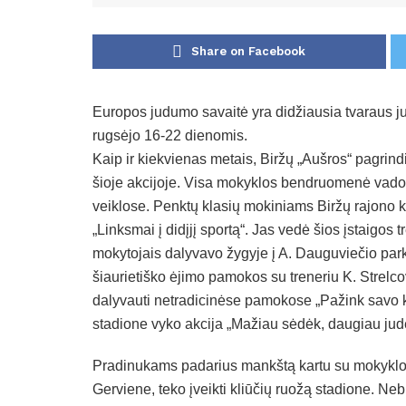
Share on Facebook
Europos judumo savaitė yra didžiausia tvaraus j
rugsėjo 16-22 dienomis.
Kaip ir kiekvienas metais, Biržų „Aušros“ pagrindi
šioje akcijoje. Visa mokyklos bendruomenė vadov
veiklose. Penktų klasių mokiniams Biržų rajono k
„Linksmai į didįjį sportą“. Jas vedė šios įstaigos 
mokytojais dalyvavo žygyje į A. Dauguviečio parką
šiaurietiško ėjimo pamokos su treneriu K. Strelco
dalyvauti netradicinėse pamokose „Pažink savo k
stadione vyko akcija „Mažiau sėdėk, daugiau jud
Pradinukams padarius mankštą kartu su mokyklos
Gerviene, teko įveikti kliūčių ruožą stadione. Neb