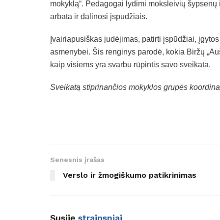
mokyklą“. Pedagogai lydimi moksleivių šypsenų i
arbata ir dalinosi įspūdžiais.
Įvairiapusiškas judėjimas, patirti įspūdžiai, įgyt
asmenybei. Šis renginys parodė, kokia Biržų „Au
kaip visiems yra svarbu rūpintis savo sveikata.
Sveikatą stiprinančios mokyklos grupės koordin
Senesnis įrašas
Verslo ir žmogiškumo patikrinimas
Susiję
straipsniai