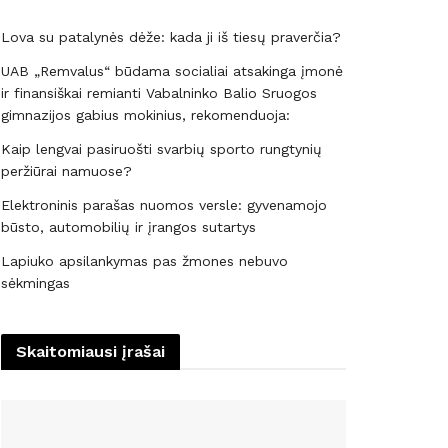
Lova su patalynės dėže: kada ji iš tiesų praverčia?
UAB „Remvalus“ būdama socialiai atsakinga įmonė
ir finansiškai remianti Vabalninko Balio Sruogos
gimnazijos gabius mokinius, rekomenduoja:
Kaip lengvai pasiruošti svarbių sporto rungtynių
peržiūrai namuose?
Elektroninis parašas nuomos versle: gyvenamojo
būsto, automobilių ir įrangos sutartys
Lapiuko apsilankymas pas žmones nebuvo
sėkmingas
Skaitomiausi įrašai