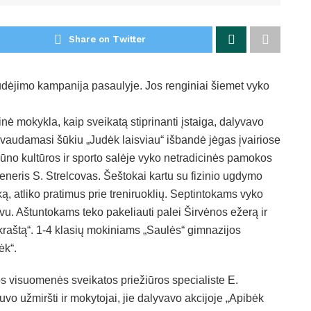
Share on Twitter
udėjimo kampanija pasaulyje. Jos renginiai šiemet vyko
nė mokykla, kaip sveikatą stiprinanti įstaiga, dalyvavo
audamasi šūkiu „Judėk laisviau“ išbandė jėgas įvairiose
ūno kultūros ir sporto salėje vyko netradicinės pamokos
treneris S. Strelcovas. Šeštokai kartu su fizinio ugdymo
, atliko pratimus prie treniruoklių. Septintokams vyko
vu. Aštuntokams teko pakeliauti palei Širvėnos ežerą ir
raštą“. 1-4 klasių mokiniams „Saulės“ gimnazijos
ėk“.
 visuomenės sveikatos priežiūros specialiste E.
uvo užmiršti ir mokytojai, jie dalyvavo akcijoje „Apibėk