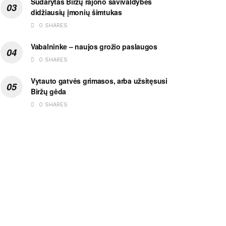
Sudarytas Biržų rajono savivaldybės
didžiausių įmonių šimtukas
0 SHARES
Vabalninke – naujos grožio paslaugos
0 SHARES
Vytauto gatvės grimasos, arba užsitęsusi
Biržų gėda
0 SHARES