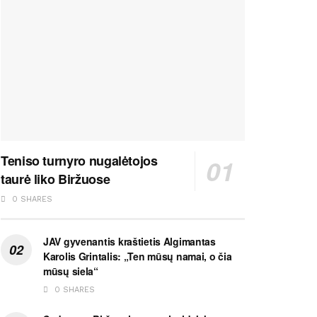
Teniso turnyro nugalėtojos
taurė liko Biržuose
0 SHARES
JAV gyvenantis kraštietis Algimantas
Karolis Grintalis: „Ten mūsų namai, o čia
mūsų siela“
0 SHARES