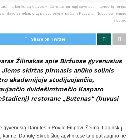
tautinių konkursų dalyvis K. Žilinskas pirmąjį savo solinį koncertą rengia
girdavo seneliai, o tą pajusti tekę ir pačiam Kasparui. Nuotr. asmeninio
albumo
Share on Twitter
paras Žilinskas apie Biržuose gyvenusius
. Jiems skirtas pirmasis anūko solinis
tro akademijoje studijuojančio,
vaujančio dvidešimtmečio Kasparo
šeštadienį) restorane „Butenas“ (buvusi
se gyvenusią Danutės ir Povilo Filipovų šeimą. Lapinskų
ų kaime. Danutę Skrebiškių apylinkėse taip pat augino ne