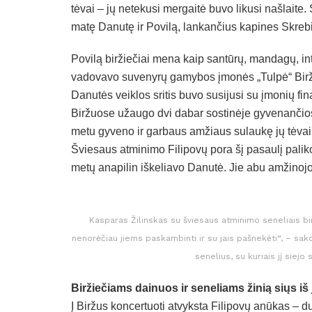
tėvai – jų netekusi mergaitė buvo likusi našlait
matę Danutę ir Povilą, lankančius kapines Skreb
Povilą biržiečiai mena kaip santūrų, mandagų, in
vadovavo suvenyrų gamybos įmonės „Tulpė“ Biržų 
Danutės veiklos sritis buvo susijusi su įmonių fin
Biržuose užaugo dvi dabar sostinėje gyvenančios
metu gyveno ir garbaus amžiaus sulaukę jų tėvai
Šviesaus atminimo Filipovų pora šį pasaulį paliko
metų anapilin iškeliavo Danutė. Jie abu amžinojo 
Kasparas Žilinskas su šviesaus atminimo seneliais bir
nenorėčiau jiems paskambinti ir su jais pašnekėti“, – sak
senelius, su kuriais jį siej
Biržiečiams dainuos ir seneliams žinią siųs i
Į Biržus koncertuoti atvyksta Filipovų anūkas – 