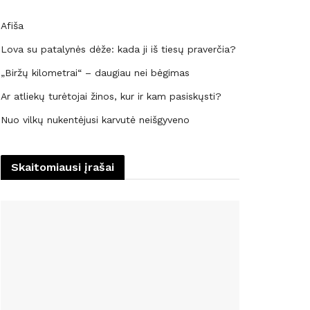
Afiša
Lova su patalynės dėže: kada ji iš tiesų praverčia?
„Biržų kilometrai“ – daugiau nei bėgimas
Ar atliekų turėtojai žinos, kur ir kam pasiskųsti?
Nuo vilkų nukentėjusi karvutė neišgyveno
Skaitomiausi įrašai