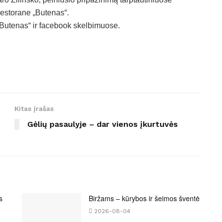
restorane „Butenas“.
„Butenas“ ir facebook skelbimuose.
Kitas įrašas
Gėlių pasaulyje – dar vienos įkurtuvės
s
Biržams – kūrybos ir šeimos šventė
2026-08-04