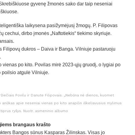
e. Skrebiškiuose gyvenę žmonės sako dar taip neseniai
iškiuose.
teligentiška laikysena pasižymėjusį žmogų. P. Filipovas
cechui, dirbo įmonės „Naftotiekis“ tiekimo skyriuje.
ansais.
 Filipovų dukros – Daiva ir Banga. Vilniuje pastaruoju
.
 vienas po kito. Povilas mirė 2023-ųjų gruodį, o lygiai po
poilsio atgulė Vilniuje.
žiečiais Povilu ir Danute Filipovais. „Nebūna nė dienos, kuomet
o anūkas apie neseniai vienas po kito anapilin iškeliavusius mylimus
o stiprus ryšys. Nuotr. asmeninio albumo
š jiems brangaus krašto
dukters Bangos sūnus Kasparas Žilinskas. Visas jo