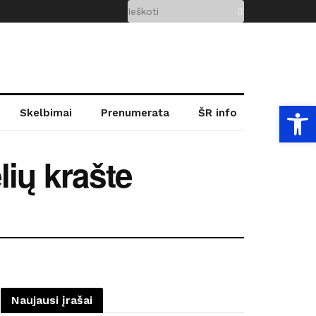
Open
Skelbimai
Prenumerata
ŠR info
ių krašte
Naujausi įrašai