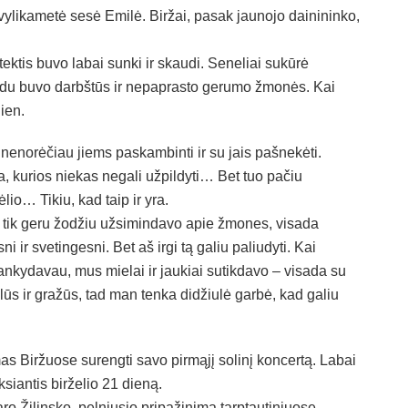
vylikametė sesė Emilė. Biržai, pasak jaunojo dainininko,
ektis buvo labai sunki ir skaudi. Seneliai sukūrė
udu buvo darbštūs ir nepaprasto gerumo žmonės. Kai
ien.
nenorėčiau jiems paskambinti ir su jais pašnekėti.
ta, kurios niekas negali užpildyti… Bet tuo pačiu
io… Tikiu, kad taip ir yra.
 tik geru žodžiu užsimindavo apie žmones, visada
i ir svetingesni. Bet aš irgi tą galiu paliudyti. Kai
lankydavau, mus mielai ir jaukiai sutikdavo – visada su
alūs ir gražūs, tad man tenka didžiulė garbė, kad galiu
s Biržuose surengti savo pirmąjį solinį koncertą. Labai
ksiantis birželio 21 dieną.
aro Žilinsko, pelniusio pripažinimą tarptautiniuose