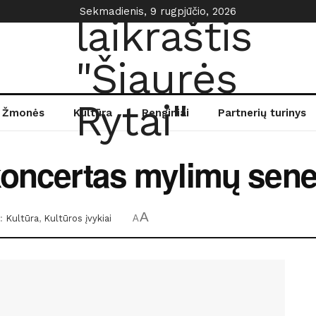
Sekmadienis, 9 rugpjūčio, 2026
Žmonės
Kultūra
Renginiai
Partnerių turinys
koncertas mylimų senel
A
:
Kultūra
,
Kultūros įvykiai
A