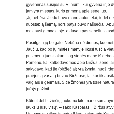
gyvenimas susijęs su Vilniumi, kur gyvena ir jo d
jam yra miestas, kuris primena apie senelius.
„Jų nebėra. Jiedu buvo mano autoritetai, todėl net
nuostabią šeimą, nors patys buvo našlaičiai. Ab
mokiausi gimnazijoje, eidavau pas senelius kasd
Pasiilgstu jų be galo. Nebūna nė dienos, kuomet 
Jaučiu, kad po jų mirties manyje likusi tuščia vie
prisimenu juos sakant, jog stebės mane iš debesėl
Pamenu, kai kalbėdavomės apie Biržus, seneliai
sakydavo, kad jie (biržiečiai) yra žymiai nuoširdesn
praėjusią vasarą buvau Biržuose, tai kur tik apsi
valgiais ir gėrimais. Šitie žmonės yra tokie natūr
ju(o)s pažinti.
Būtent dėl biržiečių jaukumo kilo mano sumanyma
lauksiu jūsų visų“, – sako Kasparas, į Biržus atvy
Lietuvos muzikos ir teatro II kurso studento Kasp