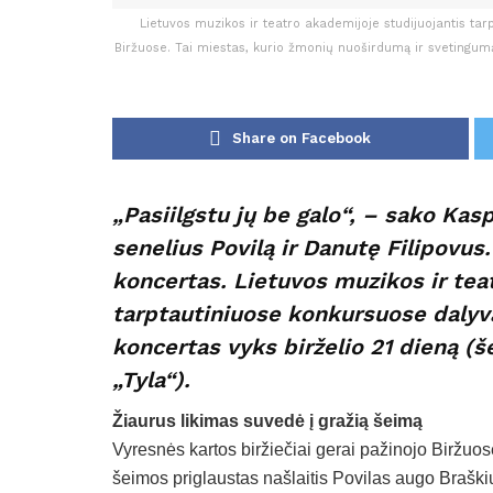
Lietuvos muzikos ir teatro akademijoje studijuojantis tarp
Biržuose. Tai miestas, kurio žmonių nuoširdumą ir svetingumą 
Share on Facebook
„Pasiilgstu jų be galo“, – sako Kas
senelius Povilą ir Danutę Filipovus
koncertas. Lietuvos muzikos ir tea
tarptautiniuose konkursuose daly
koncertas vyks birželio 21 dieną (
„Tyla“).
Žiaurus likimas suvedė į gražią šeimą
Vyresnės kartos biržiečiai gerai pažinojo Biržuo
šeimos priglaustas našlaitis Povilas augo Braški