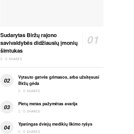
Sudarytas Biržų rajono
savivaldybės didžiausių įmonių
šimtukas
0 SHARES
Vytauto gatvės grimasos, arba užsitęsusi
Biržų gėda
0 SHARES
Pietų metas pažymėtas avarija
0 SHARES
Ypatingas dviejų medikių likimo ryšys
0 SHARES