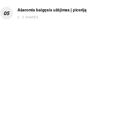
Ašaromis baigęsis užėjimas į piceriją
0 SHARES