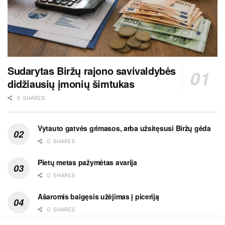
Sudarytas Biržų rajono savivaldybės
didžiausių įmonių šimtukas
0 SHARES
Vytauto gatvės grimasos, arba užsitęsusi Biržų gėda
0 SHARES
Pietų metas pažymėtas avarija
0 SHARES
Ašaromis baigęsis užėjimas į piceriją
0 SHARES