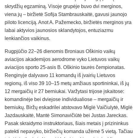
skrydžių egzaminą. Visoje grupėje buvo dvi merginos,
viena jų – biržietė Sofija Stambrauskaitė, gavusi jaunojo
piloto licenciją. Anot A. Pažemecko, biržietės merginos yra
labai aktyvios jaunosios sklandytojos, entuziazmu
lenkiančios vaikinus.
Rugpjūčio 22–26 dienomis Broniaus Oškinio vaikų
aviacijos akademijos aerodrome vyko Lietuvos vaikų
aviacijos sporto 25-asis B. Oškinio taurės čempionatas.
Renginyje dalyvavo 11 komandų iš įvairių Lietuvos
regionų, iš viso 39 10–15 metų amžiaus sportininkai, iš jų
12 mergaičių ir 27 berniukai. Varžytasi trijose įskaitose:
komandinėje bei dviejose individualiose – mergaičių ir
berniukų. Biržų eskadrilei atstovavo Miglė Vaičiulytė, Miglė
Jazdauskaitė, Mantė Simonavičiūtė bei Justas Jareckas.
Pasak skraidymo instruktoriaus, šiais metais į prizininkus
patekti nepavyko, biržiečių komanda užėmė 5 vietą. Tačiau