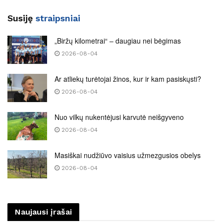
Susiję
straipsniai
„Biržų kilometrai“ – daugiau nei bėgimas
2026-08-04
Ar atliekų turėtojai žinos, kur ir kam pasiskųsti?
2026-08-04
Nuo vilkų nukentėjusi karvutė neišgyveno
2026-08-04
Masiškai nudžiūvo vaisius užmezgusios obelys
2026-08-04
Naujausi įrašai