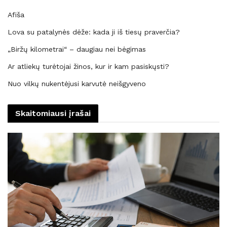
Afiša
Lova su patalynės dėže: kada ji iš tiesų praverčia?
„Biržų kilometrai“ – daugiau nei bėgimas
Ar atliekų turėtojai žinos, kur ir kam pasiskųsti?
Nuo vilkų nukentėjusi karvutė neišgyveno
Skaitomiausi įrašai