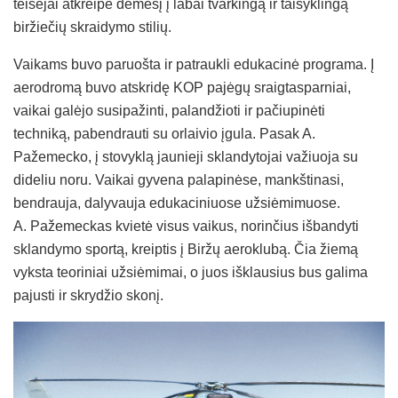
teisėjai atkreipė dėmesį į labai tvarkingą ir taisyklingą
biržiečių skraidymo stilių.
Vaikams buvo paruošta ir patraukli edukacinė programa. Į
aerodromą buvo atskridę KOP pajėgų sraigtasparniai,
vaikai galėjo susipažinti, palandžioti ir pačiupinėti
techniką, pabendrauti su orlaivio įgula. Pasak A.
Pažemecko, į stovyklą jaunieji sklandytojai važiuoja su
dideliu noru. Vaikai gyvena palapinėse, mankštinasi,
bendrauja, dalyvauja edukaciniuose užsiėmimuose.
A. Pažemeckas kvietė visus vaikus, norinčius išbandyti
sklandymo sportą, kreiptis į Biržų aeroklubą. Čia žiemą
vyksta teoriniai užsiėmimai, o juos išklausius bus galima
pajusti ir skrydžio skonį.