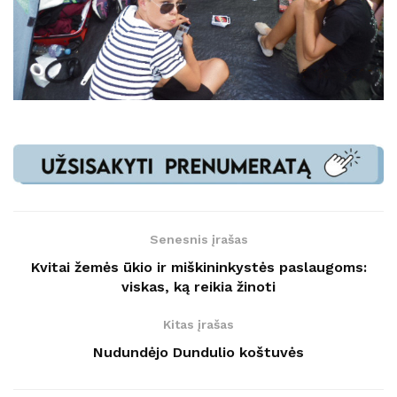
Senesnis įrašas
Kvitai žemės ūkio ir miškininkystės paslaugoms:
viskas, ką reikia žinoti
Kitas įrašas
Nudundėjo Dundulio koštuvės