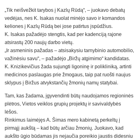
„Tik neišvežkit tarybos į Kazlų Rūdą“, – juokavo debatų
vedėjas, nes K. Isakas nuolat minėjo savo ir komandos
keliones į Kazlų Rūdą bei jose patirtus įspūdžius.
K. Isakas pažadėjo stengtis, kad per kadenciją rajone
atsirastų 200 naujų darbo vietų.
„Ir asmeninis pažadas – atsisakysiu tarnybinio automobilio,
važinėsiu savu“, – pažadėjo „Biržų atgimimo“ kandidatas.
K. Knizikevičius žada sujungti ligoninę ir polikliniką, artinti
medicinos paslaugas prie žmogaus, taip pat ruošti naujus
sklypus į Biržus atvykstančių žmonių namų statybai.
Tam, kas žadama, įgyvendinti būtų naudojamos regioninės
plėtros, Vietos veiklos grupių projektų ir savivaldybės
lėšos.
Rinkimus laimėjęs A. Šimas mero kabinetą perkeltų į
pirmąjį aukštą – kad būtų arčiau žmonių. Juokavo, kad
aukšto ūgio būdamas jis nejaučia poreikio jaustis didesniu