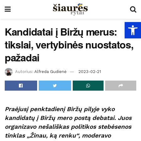
Open
Kandidatai į Biržų merus:
tikslai, vertybinės nuostatos,
pažadai
Autorius:
Alfreda Gudienė
2023-02-21
Praėjusį penktadienį Biržų pilyje vyko
kandidatų į Biržų mero postą debatai. Juos
organizavo nešališkas politikos stebėsenos
tinklas „Žinau, ką renku“, moderavo