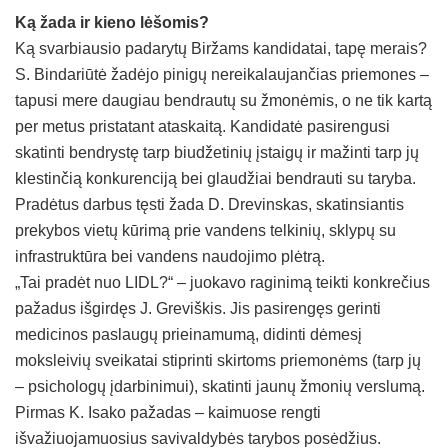
Ką žada ir kieno lėšomis?
Ką svarbiausio padarytų Biržams kandidatai, tapę merais?
S. Bindariūtė žadėjo pinigų nereikalaujančias priemones –
tapusi mere daugiau bendrautų su žmonėmis, o ne tik kartą
per metus pristatant ataskaitą. Kandidatė pasirengusi
skatinti bendrystę tarp biudžetinių įstaigų ir mažinti tarp jų
klestinčią konkurenciją bei glaudžiai bendrauti su taryba.
Pradėtus darbus tęsti žada D. Drevinskas, skatinsiantis
prekybos vietų kūrimą prie vandens telkinių, sklypų su
infrastruktūra bei vandens naudojimo plėtrą.
„Tai pradėt nuo LIDL?“ – juokavo raginimą teikti konkrečius
pažadus išgirdęs J. Greviškis. Jis pasirengęs gerinti
medicinos paslaugų prieinamumą, didinti dėmesį
moksleivių sveikatai stiprinti skirtoms priemonėms (tarp jų
– psichologų įdarbinimui), skatinti jaunų žmonių verslumą.
Pirmas K. Isako pažadas – kaimuose rengti
išvažiuojamuosius savivaldybės tarybos posėdžius.