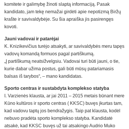
komitete ir galimybę žinoti slaptą informaciją. Pasak
kandidato, jam tekę nemažai girdėti apie nepotizmą Biržų
krašte ir savivaldybėje. Su šia apraiška jis pasirengęs
kovoti.
Jauni vadovai ir patarėjai
K. Knizikevičius turėjo atsakyti, ar savivaldybės meru tapęs
vadovų komandą formuos pagal partiškumą.
„Į partiškumą neatsižvelgsiu. Vadovai turi būti jauni, o tie,
kurie dabar užima postus, gali būti mūsų patariamasis
balsas iš tarybos“, – mano kandidatas.
Sporto centras ir sustabdyta komplekso statyba
I. Varzienės klausta, ar jai 2011 – 2015 metais būnant mere
Kūno kultūros ir sporto centras ( KKSC) buvęs įkurtas tam,
kad vadovu taptų jos bendražygis. Taip pat klausta, kodėl
nebuvo pradėta sporto komplekso statyba. Kandidatė
atsakė, kad KKSC buvęs už tai atsakingo Audrio Muko