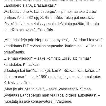
Landsbergis ar A. Brazauskas?“
„Aš būčiau prie V. Landsbergio“, – pirmoji atsakė Darbo
partijos iškelta 32-ejų S. Bindariūtė. Tokią pat nuostatą
išsakė ir dviem metais vyresnis dešiniųjų pažiūrų liberalų
sąjūdžio atstovas J. Greviškis.
„Abu prisidėjo prie Nepriklausomybės“, – „Vardan Lietuvos“
kandidatas D.Drevinskas nepasakė, kuriam politikui labiau
prijaučiantis.
„Jie man vienodi“, – sakė komiteto „Biržų atgimimas“
kandidatas K. Isakas.
„Ideologiškai turėčiau sakyti, kad A. Brazauskas, tačiau aš
taip ir manau“, – tarė 1990 metais gimęs socialdemokratas
K. Knizikevičius.
„Man jie abu yra tolokai“, – sakė „valstietis“ A. Šimas.
„Vytautas Landsbergis man yra labai didelis autoritetas“, –
nuostatą išsakė konservatorė I. Varzienė.