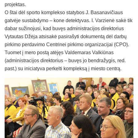
projektas.
O štai dėl sporto komplekso statybos J. Basanavičiaus
gatvėje sustabdymo – kone detektyvas. I. Varzienė sakė tik
dabar sužinojusi, kad buvęs administracijos direktorius
Vytautas Džėja atsisakė pasirašyti dokumentą dėl darbų
pirkimo perdavimo Centrinei pirkimo organizacijai (CPO).
Tuomet į mero postą atėjęs Valdemaras Valkiūnas
(administracijos direktorius – buvęs jo bendražygis, red.
past.) su iniciatyva perkelti kompleksą į miesto centrą.