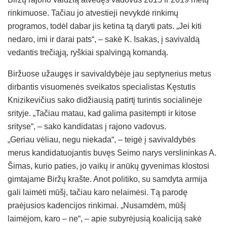
rinkimuose. Tačiau jo atvestieji nevykdė rinkimų
programos, todėl dabar jis ketina tą daryti pats. „Jei kiti
nedaro, imi ir darai pats“, – sakė K. Isakas, į savivaldą
vedantis trečiąją, ryškiai spalvingą komandą.
Biržuose užaugęs ir savivaldybėje jau septynerius metus
dirbantis visuomenės sveikatos specialistas Kęstutis
Knizikevičius sako didžiausią patirtį turintis socialinėje
srityje. „Tačiau matau, kad galima pasitempti ir kitose
srityse“, – sako kandidatas į rajono vadovus.
„Geriau vėliau, negu niekada“, – teigė į savivaldybės
merus kandidatuojantis buvęs Seimo narys verslininkas A.
Šimas, kurio paties, jo vaikų ir anūkų gyvenimas klostosi
gimtajame Biržų krašte. Anot politiko, su samdyta armija
gali laimėti mūšį, tačiau karo nelaimėsi. Tą parodę
praėjusios kadencijos rinkimai. „Nusamdėm, mūšį
laimėjom, karo – ne“, – apie subyrėjusią koaliciją sakė