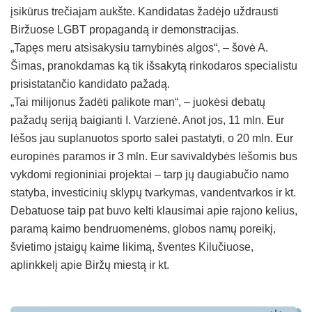
įsikūrus trečiajam aukšte. Kandidatas žadėjo uždrausti
Biržuose LGBT propagandą ir demonstracijas.
„Tapęs meru atsisakysiu tarnybinės algos“, – šovė A.
Šimas, pranokdamas ką tik išsakytą rinkodaros specialistu
prisistatančio kandidato pažadą.
„Tai milijonus žadėti palikote man“, – juokėsi debatų
pažadų seriją baigianti I. Varzienė. Anot jos, 11 mln. Eur
lėšos jau suplanuotos sporto salei pastatyti, o 20 mln. Eur
europinės paramos ir 3 mln. Eur savivaldybės lėšomis bus
vykdomi regioniniai projektai – tarp jų daugiabučio namo
statyba, investicinių sklypų tvarkymas, vandentvarkos ir kt.
Debatuose taip pat buvo kelti klausimai apie rajono kelius,
paramą kaimo bendruomenėms, globos namų poreikį,
švietimo įstaigų kaime likimą, šventes Kilučiuose,
aplinkkelį apie Biržų miestą ir kt.