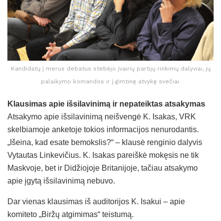
Kandidatų į merus debatus stebėjo įvairių partijų rinkimų dalyviai, jų
palaikymo komandos ir į gimtinę atvykę svečiai.
Klausimas apie išsilavinimą ir nepateiktas atsakymas
Atsakymo apie išsilavinimą neišvengė K. Isakas, VRK
skelbiamoje anketoje tokios informacijos nenurodantis.
„Išeina, kad esate bemokslis?“ – klausė renginio dalyvis
Vytautas Linkevičius. K. Isakas pareiškė mokęsis ne tik
Maskvoje, bet ir Didžiojoje Britanijoje, tačiau atsakymo
apie įgytą išsilavinimą nebuvo.
Dar vienas klausimas iš auditorijos K. Isakui – apie
komiteto „Biržų atgimimas“ teistumą.