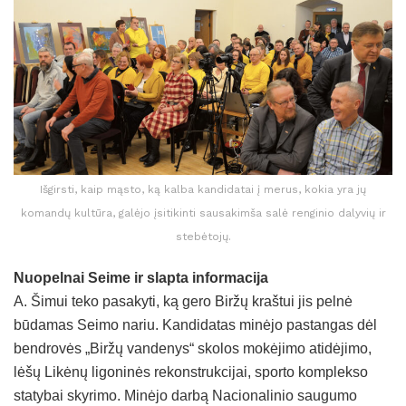
Išgirsti, kaip mąsto, ką kalba kandidatai į merus, kokia yra jų
komandų kultūra, galėjo įsitikinti sausakimša salė renginio dalyvių ir
stebėtojų.
Nuopelnai Seime ir slapta informacija
A. Šimui teko pasakyti, ką gero Biržų kraštui jis pelnė
būdamas Seimo nariu. Kandidatas minėjo pastangas dėl
bendrovės „Biržų vandenys“ skolos mokėjimo atidėjimo,
lėšų Likėnų ligoninės rekonstrukcijai, sporto komplekso
statybai skyrimo. Minėjo darbą Nacionalinio saugumo