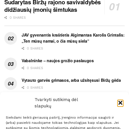
Sudarytas Biržų rajono savivaldybės
didžiausių įmonių šimtukas
0 SHARES
JAV gyvenantis kraštietis Algimantas Karolis Grintalis:
„Ten mūsų namai, o čia mūsų siela“
0 SHARES
Vabalninke – naujos grožio paslaugos
0 SHARES
Vytauto gatvės grimasos, arba užsitęsusi Biržų gėda
0 SHARES
Pietų metas pažymėtas avarija
Tvarkyti sutikimą dėl
slapukų
0 SHARES
Siekdami teikti geriausią patirtį, įrenginio informacijai saugoti ir
(arba) pasiekti naudojame tokias technologijas kaip slapukus. Jei
sutiksime su šiomis technologijomis, galėsime apdoroti duomenis,