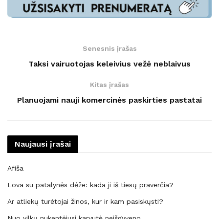
Senesnis įrašas
Taksi vairuotojas keleivius vežė neblaivus
Kitas įrašas
Planuojami nauji komercinės paskirties pastatai
Naujausi įrašai
Afiša
Lova su patalynės dėže: kada ji iš tiesų praverčia?
Ar atliekų turėtojai žinos, kur ir kam pasiskųsti?
Nuo vilkų nukentėjusi karvutė neišgyveno