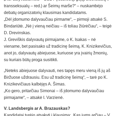
transseksualų – red.) ar Šeimų marše?“ – nuskambėjo
debatų organizatorių klausimas kandidatams.
„Dėl įdomumo dalyvaučiau pirmame“, – pirmoji atsakė S.
Bindariūtė. „Nė į vieną neičiau – iš toliau žiūrėčiau“, – teigė
D. Drevinskas.
J. Greviškis dalyvautų pirmajame, o K. Isakas – nė
viename, bet pasisako už tradicinę šeimą. K. Knizikevičius,
anot jo, dalyvautų abiejuose, kuriuose yra įvairių žmonių,
su kuriais būtų proga susitikti.
„Neteks abiejuose dalyvauti, nes tapęs meru vieną iš jų aš
Biržuose uždrausiu. Esu už tradicinę šeimą“, – tarė po K.
Knizikevičiaus kalbėjęs A. Šimas.
„Ko gero, pritarčiau Simonai – iš įdomumo dalyvaučiau
pirmajame“, – atsakė I. Varzienė.
V. Landsbergis ar A. Brazauskas?
Kandidatai turėjo atsakyti į klausimą: „Kas jums arčiau – V.