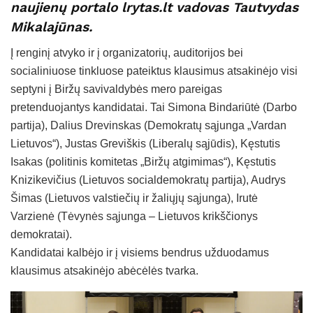
naujienų portalo lrytas.lt vadovas Tautvydas
Mikalajūnas.
Į renginį atvyko ir į organizatorių, auditorijos bei
socialiniuose tinkluose pateiktus klausimus atsakinėjo visi
septyni į Biržų savivaldybės mero pareigas
pretenduojantys kandidatai. Tai Simona Bindariūtė (Darbo
partija), Dalius Drevinskas (Demokratų sąjunga „Vardan
Lietuvos“), Justas Greviškis (Liberalų sąjūdis), Kęstutis
Isakas (politinis komitetas „Biržų atgimimas“), Kęstutis
Knizikevičius (Lietuvos socialdemokratų partija), Audrys
Šimas (Lietuvos valstiečių ir žaliųjų sąjunga), Irutė
Varzienė (Tėvynės sąjunga – Lietuvos krikščionys
demokratai).
Kandidatai kalbėjo ir į visiems bendrus užduodamus
klausimus atsakinėjo abėcėlės tvarka.