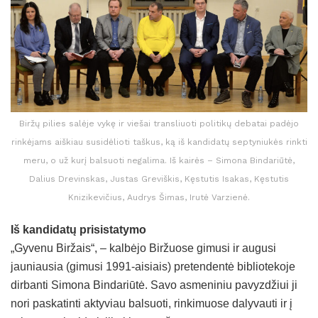
Biržų pilies salėje vykę ir viešai transliuoti politikų debatai padėjo
rinkėjams aiškiau susidėlioti taškus, ką iš kandidatų septyniukės rinkti
meru, o už kurį balsuoti negalima. Iš kairės – Simona Bindariūtė,
Dalius Drevinskas, Justas Greviškis, Kęstutis Isakas, Kęstutis
Knizikevičius, Audrys Šimas, Irutė Varzienė.
Iš kandidatų prisistatymo
„Gyvenu Biržais“, – kalbėjo Biržuose gimusi ir augusi
jauniausia (gimusi 1991-aisiais) pretendentė bibliotekoje
dirbanti Simona Bindariūtė. Savo asmeniniu pavyzdžiui ji
nori paskatinti aktyviau balsuoti, rinkimuose dalyvauti ir į