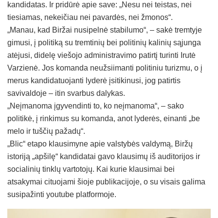
kandidatas. Ir pridūrė apie save: „Nesu nei teistas, nei
tiesiamas, nekeičiau nei pavardės, nei žmonos“.
„Manau, kad Biržai nusipelnė stabilumo“, – sakė tremtyje
gimusi, į politiką su tremtinių bei politinių kalinių sąjunga
atėjusi, didelę viešojo administravimo patirtį turinti Irutė
Varzienė. Jos komanda neužsiimanti politiniu turizmu, o į
merus kandidatuojanti lyderė įsitikinusi, jog patirtis
savivaldoje – itin svarbus dalykas.
„Neįmanoma įgyvendinti to, ko neįmanoma“, – sako
politikė, į rinkimus su komanda, anot lyderės, einanti „be
melo ir tuščių pažadų“.
„Blic“ etapo klausimyne apie valstybės valdymą, Biržų
istoriją „apšilę“ kandidatai gavo klausimų iš auditorijos ir
socialinių tinklų vartotojų. Kai kurie klausimai bei
atsakymai cituojami šioje publikacijoje, o su visais galima
susipažinti youtube platformoje.