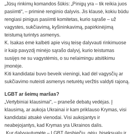
„Jūsų rinkimų komandos šūkis: „Pinigų yra – tik reikia juos
pasiimti“, – priminė renginio dalyvis. Jis klausė, kokiu būdu
rengiasi pinigus pasiimti komitetas, kurio sąraše – už
vagystes, sukčiavimą, kyšininkavimą, papirkinėjimą
teistumą turintys asmenys.
K. Isakas ėmė kalbėti apie visų teisę dalyvauti rinkimuose
ir kaip pavyzdį minėjo sąrašo dalyvį, kurio teistumas
susijęs ne su vagystėmis, o su nelaimingu atsitikimu
įmonėje.
Kiti kandidatai buvo beveik vieningi, kad dėl vagysčių ar
sukčiavimo nuteisti asmenys neturėtų veržtis valdyti rajoną.
LGBT ar šeimų maršas?
„Vertybiniai klausimai“, – pranešė debatų vedėjas. Į
klausimą, ar aukoja Ukrainai ir kam priklauso Krymas, visi
kandidatai atsakė vienodai. Visi aukojantys ir
neabejojantys, kad Krymas yra Ukrainos dalis.
„Kur dalyvautumėte – LGBT (lesbiečių, gėjų, biseksualų ir