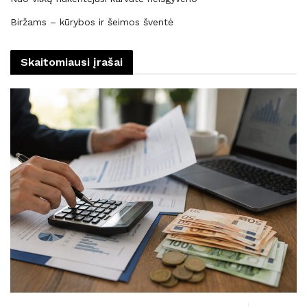
Biržams – kūrybos ir šeimos šventė
Skaitomiausi įrašai