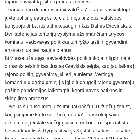
rajono savivaldą įsilieti jaunus žmones.
„Pragyvenau du merus ir dvi valdžias“, – apie savivaldoje
įgytą politinę patirtį sakė čia gimęs biržietis, valstybės
tarnyboje dirbantis aplinkosaugininkas Dalius Drevinskas.
Dvi kadencijas teritorijų vystymu užsiimančiam tarybos
komitetui vadovavęs politikas turi ryžto tęsti ir įgyvendinti
ankstesnius bei naujus planus.
Biržuose užaugęs, savivaldybės poliklinikoje ir ligoninėje
dirbantis teisininkas Justas Greviškis teigia, kad jau laikas į
rajono politinį gyvenimą įsilieti jauniems. Vertingą
komandinio darbo patirtį jis įgijo ir daugelį rajono gyventojų
pažino pandemijos laikotarpiu koordinavęs patikros ir
skiepijimo procesus.
„Dvejus su puse metų užsiimu laikraščiu „Biržiečių žodis“,
kurį įsigijome kartu su „Biržų duona“,- paskutinį savo
užsiėmimą pristatė viešųjų ryšių ir rinkodaros specialistu
besivadinantis iš Rygos atvykęs Kęstutis Isakas. Jis sakė į
Biržų rajono valdžią atvedęs vadovus 2015 ir 2019 metų