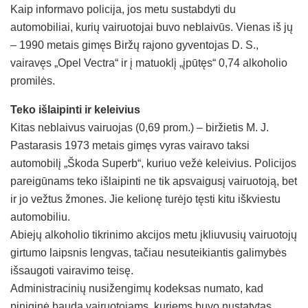
Kaip informavo policija, jos metu sustabdyti du
automobiliai, kurių vairuotojai buvo neblaivūs. Vienas iš jų
– 1990 metais gimęs Biržų rajono gyventojas D. S.,
vairavęs „Opel Vectra“ ir į matuoklį „įpūtęs“ 0,74 alkoholio
promilės.
Teko išlaipinti ir keleivius
Kitas neblaivus vairuojas (0,69 prom.) – biržietis M. J.
Pastarasis 1973 metais gimęs vyras vairavo taksi
automobilį „Škoda Superb“, kuriuo vežė keleivius. Policijos
pareigūnams teko išlaipinti ne tik apsvaigusį vairuotoją, bet
ir jo vežtus žmones. Jie kelionę turėjo tęsti kitu iškviestu
automobiliu.
Abiejų alkoholio tikrinimo akcijos metu įkliuvusių vairuotojų
girtumo laipsnis lengvas, tačiau nesuteikiantis galimybės
išsaugoti vairavimo teisę.
Administracinių nusižengimų kodeksas numato, kad
piniginė bauda vairuotojams, kuriems buvo nustatytas