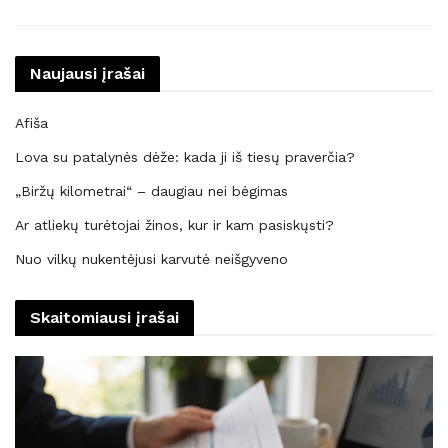
Naujausi įrašai
Afiša
Lova su patalynės dėže: kada ji iš tiesų praverčia?
„Biržų kilometrai“ – daugiau nei bėgimas
Ar atliekų turėtojai žinos, kur ir kam pasiskųsti?
Nuo vilkų nukentėjusi karvutė neišgyveno
Skaitomiausi įrašai