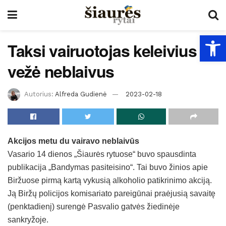
Open
Taksi vairuotojas keleivius
vežė neblaivus
Autorius:
Alfreda Gudienė
2023-02-18
Akcijos metu du vairavo neblaivūs
Vasario 14 dienos „Šiaurės rytuose“ buvo spausdinta
publikacija „Bandymas pasiteisino“. Tai buvo žinios apie
Biržuose pirmą kartą vykusią alkoholio patikrinimo akciją.
Ją Biržų policijos komisariato pareigūnai praėjusią savaitę
(penktadienį) surengė Pasvalio gatvės žiedinėje
sankryžoje.