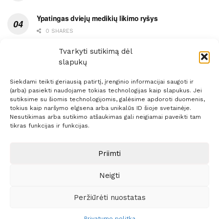
Ypatingas dviejų medikių likimo ryšys
0 SHARES
Ašaromis baigęsis užėjimas į piceriją
Tvarkyti sutikimą dėl
slapukų
0 SHARES
Siekdami teikti geriausią patirtį, įrenginio informacijai saugoti ir
(arba) pasiekti naudojame tokias technologijas kaip slapukus. Jei
sutiksime su šiomis technologijomis, galėsime apdoroti duomenis,
tokius kaip naršymo elgsena arba unikalūs ID šioje svetainėje.
Nesutikimas arba sutikimo atšaukimas gali neigiamai paveikti tam
Prenumerata
Reklama
Taisyklės
Kontaktai
tikras funkcijas ir funkcijas.
Sprendimas:
ITBrolis
Priimti
Neigti
© 2021 Visos teisės saugomos
Siaure.lt
Peržiūrėti nuostatas
Privatumo politka