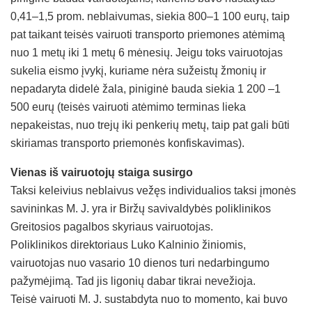
0,41–1,5 prom. neblaivumas, siekia 800–1 100 eurų, taip
pat taikant teisės vairuoti transporto priemones atėmimą
nuo 1 metų iki 1 metų 6 mėnesių. Jeigu toks vairuotojas
sukelia eismo įvykį, kuriame nėra sužeistų žmonių ir
nepadaryta didelė žala, piniginė bauda siekia 1 200 –1
500 eurų (teisės vairuoti atėmimo terminas lieka
nepakeistas, nuo trejų iki penkerių metų, taip pat gali būti
skiriamas transporto priemonės konfiskavimas).
Vienas iš vairuotojų staiga susirgo
Taksi keleivius neblaivus vežęs individualios taksi įmonės
savininkas M. J. yra ir Biržų savivaldybės poliklinikos
Greitosios pagalbos skyriaus vairuotojas.
Poliklinikos direktoriaus Luko Kalninio žiniomis,
vairuotojas nuo vasario 10 dienos turi nedarbingumo
pažymėjimą. Tad jis ligonių dabar tikrai nevežioja.
Teisė vairuoti M. J. sustabdyta nuo to momento, kai buvo