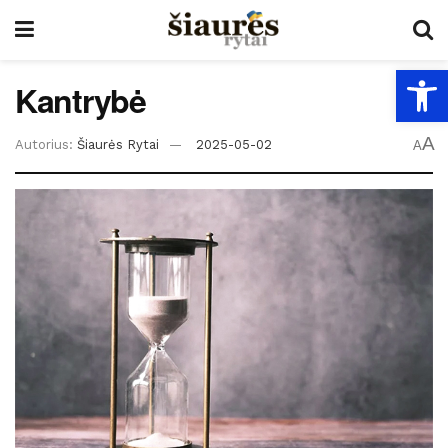
Open
Kantrybė
A
Autorius:
Šiaurės Rytai
2025-05-02
A