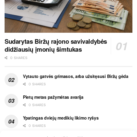
Sudarytas Biržų rajono savivaldybės
didžiausių įmonių šimtukas
0 SHARES
Vytauto gatvės grimasos, arba užsitęsusi Biržų gėda
0 SHARES
Pietų metas pažymėtas avarija
0 SHARES
Ypatingas dviejų medikių likimo ryšys
0 SHARES