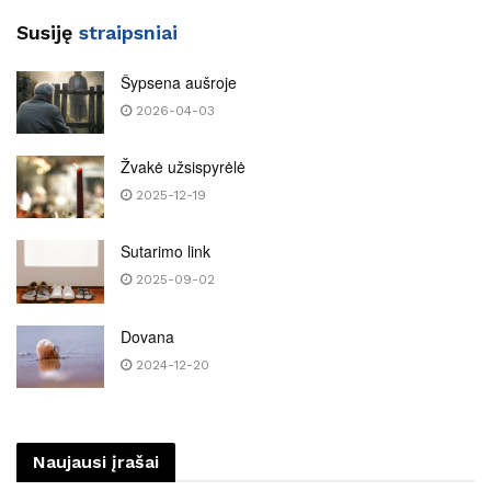
Susiję
straipsniai
Šypsena aušroje
2026-04-03
Žvakė užsispyrėlė
2025-12-19
Sutarimo link
2025-09-02
Dovana
2024-12-20
Naujausi įrašai