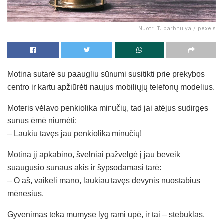
Nuotr. T. barbhuiya / pexels
Motina sutarė su paaugliu sūnumi susitikti prie prekybos
centro ir kartu apžiūrėti naujus mobiliųjų telefonų modelius.
Moteris vėlavo penkiolika minučių, tad jai atėjus sudirgęs
sūnus ėmė niurnėti:
– Laukiu tavęs jau penkiolika minučių!
Motina jį apkabino, švelniai pažvelgė į jau beveik
suaugusio sūnaus akis ir šypsodamasi tarė:
– O aš, vaikeli mano, laukiau tavęs devynis nuostabius
mėnesius.
Gyvenimas teka mumyse lyg rami upė, ir tai – stebuklas.