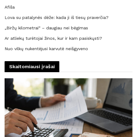
Afiša
Lova su patalynės dėže: kada ji iš tiesų praverčia?
„Biržų kilometrai“ – daugiau nei bėgimas
Ar atliekų turėtojai žinos, kur ir kam pasiskųsti?
Nuo vilkų nukentėjusi karvutė neišgyveno
Skaitomiausi įrašai