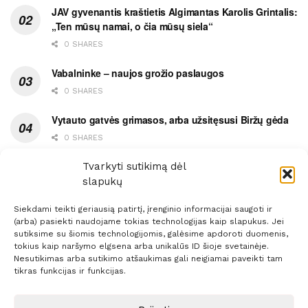
JAV gyvenantis kraštietis Algimantas Karolis Grintalis:
„Ten mūsų namai, o čia mūsų siela“
0 SHARES
Vabalninke – naujos grožio paslaugos
0 SHARES
Vytauto gatvės grimasos, arba užsitęsusi Biržų gėda
0 SHARES
Pietų metas pažymėtas avarija
Tvarkyti sutikimą dėl
slapukų
0 SHARES
Siekdami teikti geriausią patirtį, įrenginio informacijai saugoti ir
(arba) pasiekti naudojame tokias technologijas kaip slapukus. Jei
sutiksime su šiomis technologijomis, galėsime apdoroti duomenis,
tokius kaip naršymo elgsena arba unikalūs ID šioje svetainėje.
Nesutikimas arba sutikimo atšaukimas gali neigiamai paveikti tam
Prenumerata
Reklama
Taisyklės
Kontaktai
tikras funkcijas ir funkcijas.