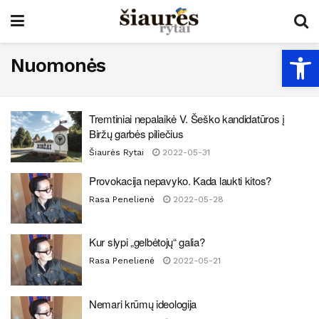
Open
Nuomonės
Tremtiniai nepalaikė V. Šeško kandidatūros į
Biržų garbės piliečius
Šiaurės Rytai
2022-05-31
Provokacija nepavyko. Kada laukti kitos?
Rasa Penelienė
2022-05-28
Kur slypi „gelbėtojų“ galia?
Rasa Penelienė
2022-05-21
Nemari krūmų ideologija