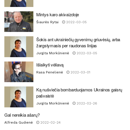
Mintys karo akivaizdoje
Šiaurės Rytai
2022-03-05
Šokis ant ukrainiečių gyvenimų griuvėsių, arba
žargstymasis per raudonas linijas
Jurgita Morkūnienė
2022-03-05
Išlaikyti vėliavą
Rasa Penelienė
2022-03-01
Ką nušviečia bombarduojamos Ukrainos gaisrų
pašvaistė
Jurgita Morkūnienė
2022-02-26
Gal nereikia ašarų?
Alfreda Gudienė
2022-02-24