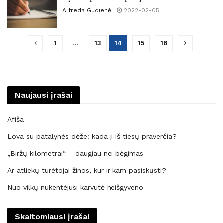
Alfreda Gudienė
2022-02-05
1
…
13
14
15
16
Naujausi įrašai
Afiša
Lova su patalynės dėže: kada ji iš tiesų praverčia?
„Biržų kilometrai“ – daugiau nei bėgimas
Ar atliekų turėtojai žinos, kur ir kam pasiskųsti?
Nuo vilkų nukentėjusi karvutė neišgyveno
Skaitomiausi įrašai