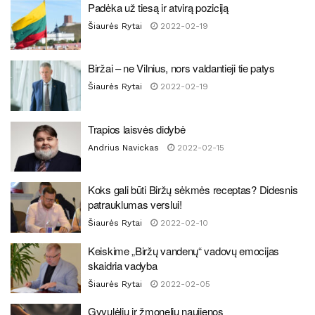
Padėka už tiesą ir atvirą poziciją
Šiaurės Rytai
2022-02-19
Biržai – ne Vilnius, nors valdantieji tie patys
Šiaurės Rytai
2022-02-19
Trapios laisvės didybė
Andrius Navickas
2022-02-15
Koks gali būti Biržų sėkmės receptas? Didesnis
patrauklumas verslui!
Šiaurės Rytai
2022-02-10
Keiskime „Biržų vandenų“ vadovų emocijas
skaidria vadyba
Šiaurės Rytai
2022-02-05
Gyvulėlių ir žmonelių naujienos