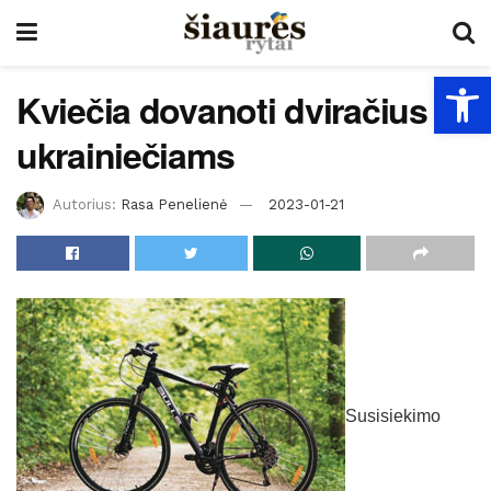
Open
Kviečia dovanoti dviračius
ukrainiečiams
Autorius:
Rasa Penelienė
2023-01-21
Susisiekimo