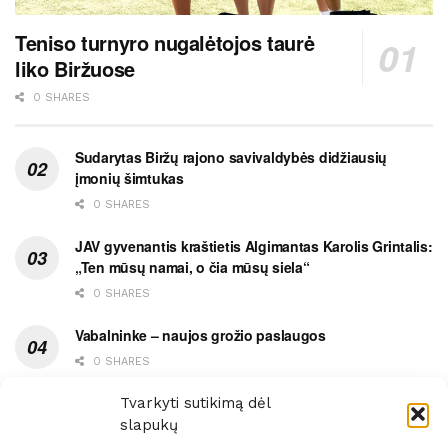
Teniso turnyro nugalėtojos taurė
liko Biržuose
0 SHARES
Sudarytas Biržų rajono savivaldybės didžiausių
įmonių šimtukas
0 SHARES
JAV gyvenantis kraštietis Algimantas Karolis Grintalis:
„Ten mūsų namai, o čia mūsų siela“
0 SHARES
Vabalninke – naujos grožio paslaugos
0 SHARES
Vytauto gatvės grimasos, arba užsitęsusi Biržų gėda
Tvarkyti sutikimą dėl
slapukų
0 SHARES