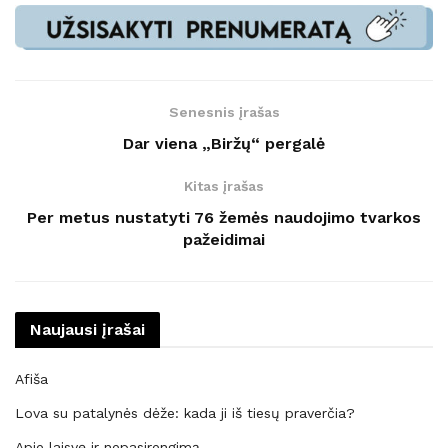
Senesnis įrašas
Dar viena „Biržų“ pergalė
Kitas įrašas
Per metus nustatyti 76 žemės naudojimo tvarkos
pažeidimai
Naujausi įrašai
Afiša
Lova su patalynės dėže: kada ji iš tiesų praverčia?
Apie laisvę ir nepasirengimą