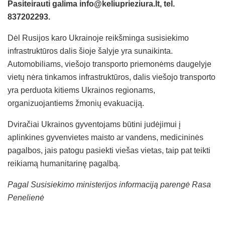
Pasiteirauti galima
info@keliuprieziura.lt, tel.
837202293.
Dėl Rusijos karo Ukrainoje reikšminga susisiekimo
infrastruktūros dalis šioje šalyje yra sunaikinta.
Automobiliams, viešojo transporto priemonėms daugelyje
vietų nėra tinkamos infrastruktūros, dalis viešojo transporto
yra perduota kitiems Ukrainos regionams,
organizuojantiems žmonių evakuaciją.
Dviračiai Ukrainos gyventojams būtini judėjimui į
aplinkines gyvenvietes maisto ar vandens, medicininės
pagalbos, jais patogu pasiekti viešas vietas, taip pat teikti
reikiamą humanitarinę pagalbą.
Pagal Susisiekimo ministerijos informaciją parengė Rasa
Penelienė