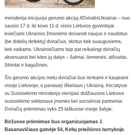
ministerija inicijuoja gerumo akciją #DviratisUkrainai – nuo
sausio 17 d. iki kovo 11 d. visos Lietuvos gyventojai
kviečiami Ukrainos žmonėms dovanoti naujus ir naudotus
(be didelių defektų) dviračius, skirtus tiek suaugusiems,
tiek vaikams. Ukrainiečiams taip pat reikalingi dviračių
aksesuarai bei kitos jų dalys – šalmai, liemenės, atšvaitai,
žibintai ir bagažinės.
Šis gerumo akcijos metu dviračiai bus renkami ir kaupiami
visoje Lietuvoje, o pavasarį iškeliaus į Ukrainą. Iniciatyvai
su Susisiekimo ministerija vienijasi didžiausios Lietuvos
susisiekimo sektoriaus įmonės bei socialiniai partneriai.
Dviračių priėmimas vyks 25 taškuose visoje šalyje.
Biržuose priėmimas bus organizuojamas J.
Basanavičiaus gatvėje 54, Kelių priežiūros tarnyboje.