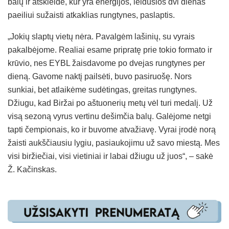
balų ir atskleidė, kur yra energijos, leidusios dvi dienas
paeiliui sužaisti atkaklias rungtynes, paslaptis.
„Jokių slaptų vietų nėra. Pavalgėm lašinių, su vyrais
pakalbėjome. Realiai esame pripratę prie tokio formato ir
krūvio, nes EYBL žaisdavome po dvejas rungtynes per
dieną. Gavome naktį pailsėti, buvo pasiruošę. Nors
sunkiai, bet atlaikėme sudėtingas, greitas rungtynes.
Džiugu, kad Biržai po aštuonerių metų vėl turi medalį. Už
visą sezoną vyrus vertinu dešimčia balų. Galėjome netgi
tapti čempionais, ko ir buvome atvažiavę. Vyrai įrodė norą
žaisti aukščiausiu lygiu, pasiaukojimu už savo miestą. Mes
visi biržiečiai, visi vietiniai ir labai džiugu už juos“, – sakė
Ž. Kačinskas.