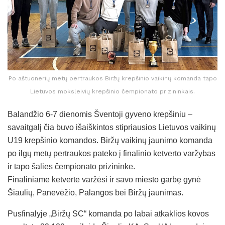
Po aštuonerių metų pertraukos Biržų krepšinio vaikinų komanda tapo
Lietuvos moksleivių krepšinio čempionato prizininkais.
Balandžio 6-7 dienomis Šventoji gyveno krepšiniu –
savaitgalį čia buvo išaiškintos stipriausios Lietuvos vaikinų
U19 krepšinio komandos. Biržų vaikinų jaunimo komanda
po ilgų metų pertraukos pateko į finalinio ketverto varžybas
ir tapo šalies čempionato prizininke.
Finaliniame ketverte varžėsi ir savo miesto garbę gynė
Šiaulių, Panevėžio, Palangos bei Biržų jaunimas.
Pusfinalyje „Biržų SC“ komanda po labai atkaklios kovos