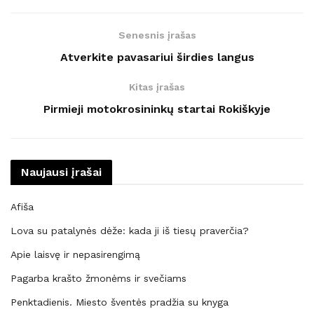
Senesnis įrašas
Atverkite pavasariui širdies langus
Kitas įrašas
Pirmieji motokrosininkų startai Rokiškyje
Naujausi įrašai
Afiša
Lova su patalynės dėže: kada ji iš tiesų praverčia?
Apie laisvę ir nepasirengimą
Pagarba krašto žmonėms ir svečiams
Penktadienis. Miesto šventės pradžia su knyga