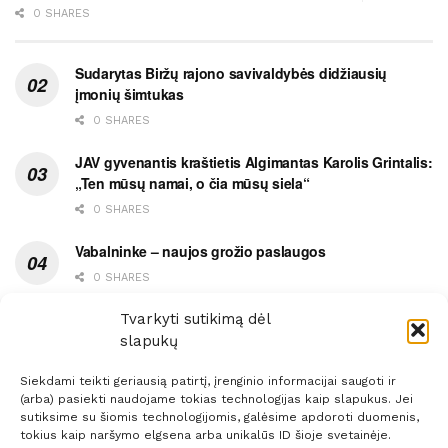
0 SHARES
Sudarytas Biržų rajono savivaldybės didžiausių
įmonių šimtukas
0 SHARES
JAV gyvenantis kraštietis Algimantas Karolis Grintalis:
„Ten mūsų namai, o čia mūsų siela“
0 SHARES
Vabalninke – naujos grožio paslaugos
0 SHARES
Vytauto gatvės grimasos, arba užsitęsusi Biržų gėda
Tvarkyti sutikimą dėl
slapukų
0 SHARES
Siekdami teikti geriausią patirtį, įrenginio informacijai saugoti ir
(arba) pasiekti naudojame tokias technologijas kaip slapukus. Jei
sutiksime su šiomis technologijomis, galėsime apdoroti duomenis,
tokius kaip naršymo elgsena arba unikalūs ID šioje svetainėje.