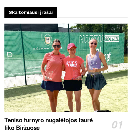
Skaitomiausi įrašai
Teniso turnyro nugalėtojos taurė
liko Biržuose