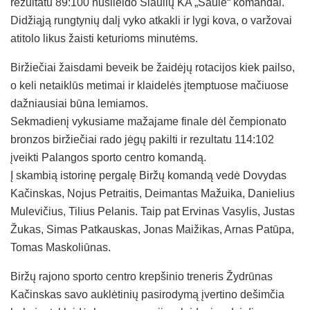
rezultatu 89:100 nusileido Šiaulių KA „Saulė“ komandai.
Didžiąją rungtynių dalį vyko atkakli ir lygi kova, o varžovai
atitolo likus žaisti keturioms minutėms.
Biržiečiai žaisdami beveik be žaidėjų rotacijos kiek pailso,
o keli netaiklūs metimai ir klaidelės įtemptuose mačiuose
dažniausiai būna lemiamos.
Sekmadienį vykusiame mažajame finale dėl čempionato
bronzos biržiečiai rado jėgų pakilti ir rezultatu 114:102
įveikti Palangos sporto centro komandą.
Į skambią istorinę pergalę Biržų komandą vedė Dovydas
Kačinskas, Nojus Petraitis, Deimantas Mažuika, Danielius
Mulevičius, Tilius Pelanis. Taip pat Ervinas Vasylis, Justas
Žukas, Simas Patkauskas, Jonas Maižikas, Arnas Patūpa,
Tomas Maskoliūnas.
Biržų rajono sporto centro krepšinio treneris Žydrūnas
Kačinskas savo auklėtinių pasirodymą įvertino dešimčia