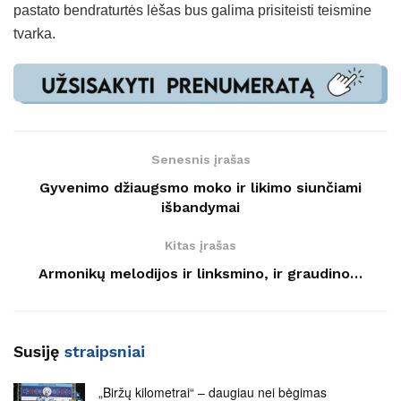
pastato bendraturtės lėšas bus galima prisiteisti teismine
tvarka.
Senesnis įrašas
Gyvenimo džiaugsmo moko ir likimo siunčiami
išbandymai
Kitas įrašas
Armonikų melodijos ir linksmino, ir graudino…
Susiję
straipsniai
„Biržų kilometrai“ – daugiau nei bėgimas