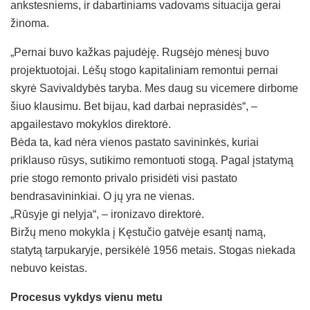
ankstesniems, ir dabartiniams vadovams situacija gerai
žinoma.
„Pernai buvo kažkas pajudėję. Rugsėjo mėnesį buvo
projektuotojai. Lėšų stogo kapitaliniam remontui pernai
skyrė Savivaldybės taryba. Mes daug su vicemere dirbome
šiuo klausimu. Bet bijau, kad darbai neprasidės“, –
apgailestavo mokyklos direktorė.
Bėda ta, kad nėra vienos pastato savininkės, kuriai
priklauso rūsys, sutikimo remontuoti stogą. Pagal įstatymą
prie stogo remonto privalo prisidėti visi pastato
bendrasavininkiai. O jų yra ne vienas.
„Rūsyje gi nelyja“, – ironizavo direktorė.
Biržų meno mokykla į Kęstučio gatvėje esantį namą,
statytą tarpukaryje, persikėlė 1956 metais. Stogas niekada
nebuvo keistas.
Procesus vykdys vienu metu