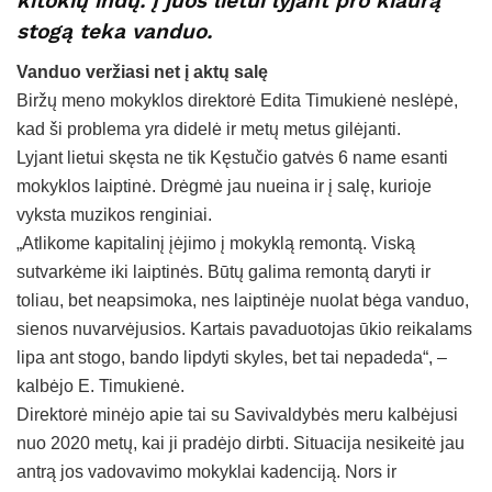
kitokių indų. Į juos lietui lyjant pro kiaurą
stogą teka vanduo.
Vanduo veržiasi net į aktų salę
Biržų meno mokyklos direktorė Edita Timukienė neslėpė,
kad ši problema yra didelė ir metų metus gilėjanti.
Lyjant lietui skęsta ne tik Kęstučio gatvės 6 name esanti
mokyklos laiptinė. Drėgmė jau nueina ir į salę, kurioje
vyksta muzikos renginiai.
„Atlikome kapitalinį įėjimo į mokyklą remontą. Viską
sutvarkėme iki laiptinės. Būtų galima remontą daryti ir
toliau, bet neapsimoka, nes laiptinėje nuolat bėga vanduo,
sienos nuvarvėjusios. Kartais pavaduotojas ūkio reikalams
lipa ant stogo, bando lipdyti skyles, bet tai nepadeda“, –
kalbėjo E. Timukienė.
Direktorė minėjo apie tai su Savivaldybės meru kalbėjusi
nuo 2020 metų, kai ji pradėjo dirbti. Situacija nesikeitė jau
antrą jos vadovavimo mokyklai kadenciją. Nors ir