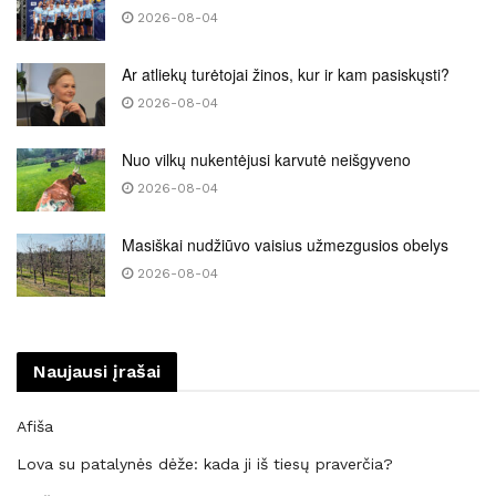
2026-08-04
Ar atliekų turėtojai žinos, kur ir kam pasiskųsti?
2026-08-04
Nuo vilkų nukentėjusi karvutė neišgyveno
2026-08-04
Masiškai nudžiūvo vaisius užmezgusios obelys
2026-08-04
Naujausi įrašai
Afiša
Lova su patalynės dėže: kada ji iš tiesų praverčia?