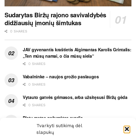
Sudarytas Biržų rajono savivaldybės
didžiausių įmonių šimtukas
0 SHARES
JAV gyvenantis kraštietis Algimantas Karolis Grintalis:
„Ten mūsų namai, o čia mūsų siela“
0 SHARES
Vabalninke – naujos grožio paslaugos
0 SHARES
Vytauto gatvės grimasos, arba užsitęsusi Biržų gėda
0 SHARES
Pietų metas pažymėtas avarija
Tvarkyti sutikimą dėl
0 SHARES
slapukų