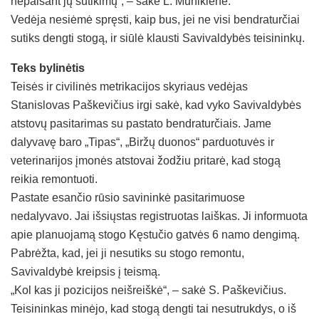
nepaisant jų sutikimų“, – sakė L. Munikienė.
Vedėja nesiėmė spręsti, kaip bus, jei ne visi bendraturčiai
sutiks dengti stogą, ir siūlė klausti Savivaldybės teisininkų.
Teks bylinėtis
Teisės ir civilinės metrikacijos skyriaus vedėjas
Stanislovas Paškevičius irgi sakė, kad vyko Savivaldybės
atstovų pasitarimas su pastato bendraturčiais. Jame
dalyvavę baro „Tipas“, „Biržų duonos“ parduotuvės ir
veterinarijos įmonės atstovai žodžiu pritarė, kad stogą
reikia remontuoti.
Pastate esančio rūsio savininkė pasitarimuose
nedalyvavo. Jai išsiųstas registruotas laiškas. Ji informuota
apie planuojamą stogo Kęstučio gatvės 6 namo dengimą.
Pabrėžta, kad, jei ji nesutiks su stogo remontu,
Savivaldybė kreipsis į teismą.
„Kol kas ji pozicijos neišreiškė“, – sakė S. Paškevičius.
Teisininkas minėjo, kad stogą dengti tai nesutrukdys, o iš