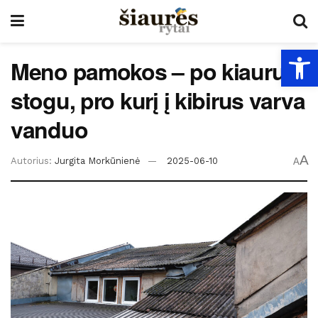
Open
Meno pamokos – po kiauru
stogu, pro kurį į kibirus varva
vanduo
A
Autorius:
Jurgita Morkūnienė
2025-06-10
A