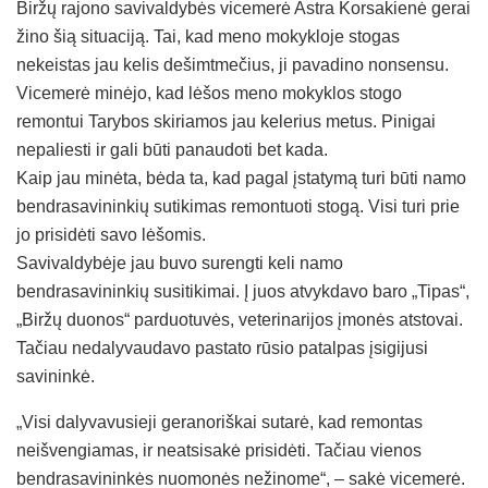
Biržų rajono savivaldybės vicemerė Astra Korsakienė gerai
žino šią situaciją. Tai, kad meno mokykloje stogas
nekeistas jau kelis dešimtmečius, ji pavadino nonsensu.
Vicemerė minėjo, kad lėšos meno mokyklos stogo
remontui Tarybos skiriamos jau kelerius metus. Pinigai
nepaliesti ir gali būti panaudoti bet kada.
Kaip jau minėta, bėda ta, kad pagal įstatymą turi būti namo
bendrasavininkių sutikimas remontuoti stogą. Visi turi prie
jo prisidėti savo lėšomis.
Savivaldybėje jau buvo surengti keli namo
bendrasavininkių susitikimai. Į juos atvykdavo baro „Tipas“,
„Biržų duonos“ parduotuvės, veterinarijos įmonės atstovai.
Tačiau nedalyvaudavo pastato rūsio patalpas įsigijusi
savininkė.
„Visi dalyvavusieji geranoriškai sutarė, kad remontas
neišvengiamas, ir neatsisakė prisidėti. Tačiau vienos
bendrasavininkės nuomonės nežinome“, – sakė vicemerė.