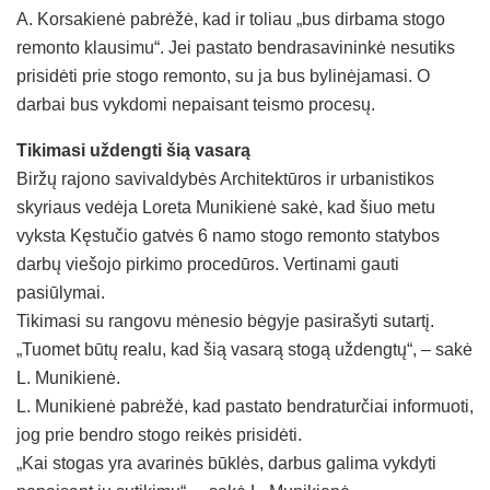
A. Korsakienė pabrėžė, kad ir toliau „bus dirbama stogo
remonto klausimu“. Jei pastato bendrasavininkė nesutiks
prisidėti prie stogo remonto, su ja bus bylinėjamasi. O
darbai bus vykdomi nepaisant teismo procesų.
Tikimasi uždengti šią vasarą
Biržų rajono savivaldybės Architektūros ir urbanistikos
skyriaus vedėja Loreta Munikienė sakė, kad šiuo metu
vyksta Kęstučio gatvės 6 namo stogo remonto statybos
darbų viešojo pirkimo procedūros. Vertinami gauti
pasiūlymai.
Tikimasi su rangovu mėnesio bėgyje pasirašyti sutartį.
„Tuomet būtų realu, kad šią vasarą stogą uždengtų“, – sakė
L. Munikienė.
L. Munikienė pabrėžė, kad pastato bendraturčiai informuoti,
jog prie bendro stogo reikės prisidėti.
„Kai stogas yra avarinės būklės, darbus galima vykdyti