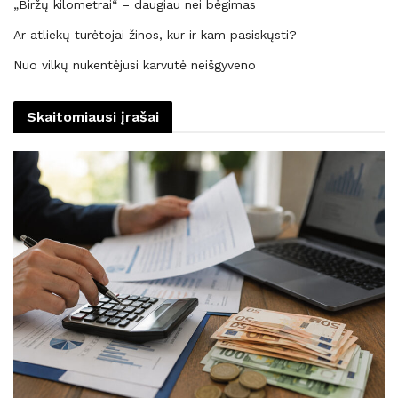
„Biržų kilometrai“ – daugiau nei bėgimas
Ar atliekų turėtojai žinos, kur ir kam pasiskųsti?
Nuo vilkų nukentėjusi karvutė neišgyveno
Skaitomiausi įrašai