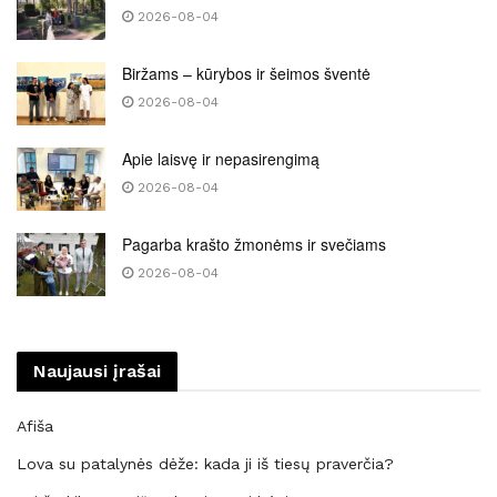
2026-08-04
Biržams – kūrybos ir šeimos šventė
2026-08-04
Apie laisvę ir nepasirengimą
2026-08-04
Pagarba krašto žmonėms ir svečiams
2026-08-04
Naujausi įrašai
Afiša
Lova su patalynės dėže: kada ji iš tiesų praverčia?