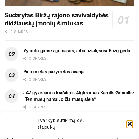
Sudarytas Biržų rajono savivaldybės
didžiausių įmonių šimtukas
0 SHARES
Vytauto gatvės grimasos, arba užsitęsusi Biržų gėda
0 SHARES
Pietų metas pažymėtas avarija
0 SHARES
JAV gyvenantis kraštietis Algimantas Karolis Grintalis:
„Ten mūsų namai, o čia mūsų siela“
0 SHARES
Ypatingas dviejų medikių likimo ryšys
Tvarkyti sutikimą dėl
slapukų
0 SHARES