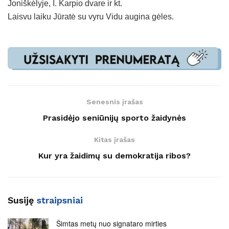
Joniškėlyje, I. Karpio dvare ir kt.
Laisvu laiku Jūratė su vyru Vidu augina gėles.
Senesnis įrašas
Prasidėjo seniūnijų sporto žaidynės
Kitas įrašas
Kur yra žaidimų su demokratija ribos?
Susiję
straipsniai
Šimtas metų nuo signataro mirties