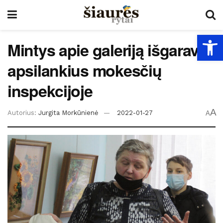
Open
Mintys apie galeriją išgaravo
apsilankius mokesčių
inspekcijoje
A
Autorius:
Jurgita Morkūnienė
2022-01-27
A