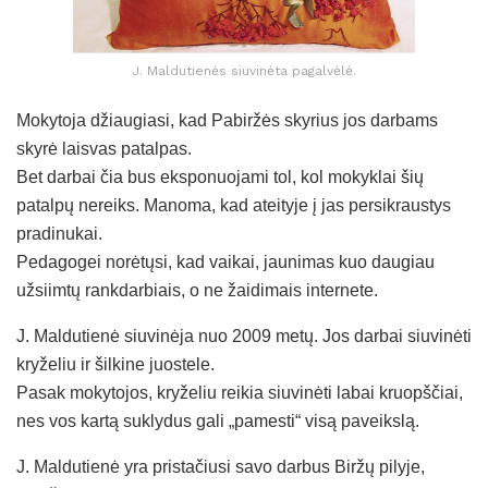
J. Maldutienės siuvinėta pagalvėlė.
Mokytoja džiaugiasi, kad Pabiržės skyrius jos darbams
skyrė laisvas patalpas.
Bet darbai čia bus eksponuojami tol, kol mokyklai šių
patalpų nereiks. Manoma, kad ateityje į jas persikraustys
pradinukai.
Pedagogei norėtųsi, kad vaikai, jaunimas kuo daugiau
užsiimtų rankdarbiais, o ne žaidimais internete.
J. Maldutienė siuvinėja nuo 2009 metų. Jos darbai siuvinėti
kryželiu ir šilkine juostele.
Pasak mokytojos, kryželiu reikia siuvinėti labai kruopščiai,
nes vos kartą suklydus gali „pamesti“ visą paveikslą.
J. Maldutienė yra pristačiusi savo darbus Biržų pilyje,