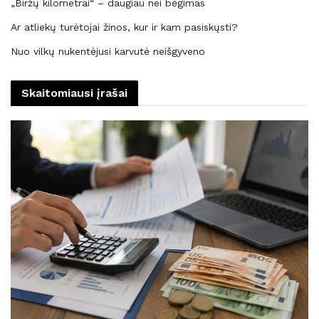
„Biržų kilometrai“ – daugiau nei bėgimas
Ar atliekų turėtojai žinos, kur ir kam pasiskųsti?
Nuo vilkų nukentėjusi karvutė neišgyveno
Skaitomiausi įrašai