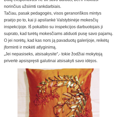
norinčius užsiimti rankdarbiais.
Tačiau, pasak pedagogės, visos geranoriškos mintys
praėjo po to, kai ji apsilankė Valstybinėje mokesčių
inspekcijoje. Iš pokalbio su inspekcijos darbuotojais ji
suprato, kad turėtų mokesčiams atiduoti pusę savo pajamų.
O jei norėtų, kad kas nors ją pavaduotų galerijoje, reikėtų
įforminti ir mokėti atlyginimą.
„Jei nepasiseks, atsisakysite“,- tokie žodžiai mokytoją
privertė apsispręsti galutinai atsisakyti savo idėjos.