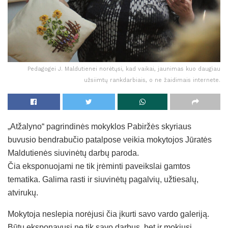
Pedagogei J. Maldutienei norėtųsi, kad vaikai, jaunimas kuo daugiau
užsiimtų rankdarbiais, o ne žaidimais internete.
„Atžalyno“ pagrindinės mokyklos Pabiržės skyriaus
buvusio bendrabučio patalpose veikia mokytojos Jūratės
Maldutienės siuvinėtų darbų paroda.
Čia eksponuojami ne tik įrėminti paveikslai gamtos
tematika. Galima rasti ir siuvinėtų pagalvių, užtiesalų,
atvirukų.
Mokytoja neslepia norėjusi čia įkurti savo vardo galeriją.
Būtų eksponavusi ne tik savo darbus, bet ir mokiusi