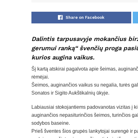
Share on Facebook
Dalintis tarpusavyje mokančius birž
gerumui ranką“ švenčių proga pasi
kurios augina vaikus.
Šį kartą atskirai pagalvota apie šeimas, augina
rėmėjai.
Šeimos, auginančios vaikus su negalia, turės galimy
Sonatos ir Sigito Aukštikalnių ūkyje.
Labiausiai stokojantiems padovanotas vizitas į ki
auginančios nepasiturinčios šeimos, turinčios ga
sodybos baseine.
Prieš šventes šios grupės lankytojai surengė ir