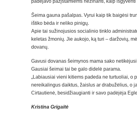
padejavo pažįstamiems nežinanti, kaip išgyventi i
Šeima gauna pašalpas. Vyrui kaip tik baigėsi trum
ištiko bėda ir neliko pinigų.
Apie tai sužinojusios socialinio tinklo administr
keletas žmonių. Jie aukojo, ką turi – daržovių, m
dovanų.
Gavusi dovanas šeimynos mama sako netikėjusi, k
Gausiai šeimai tai be galo didelė parama.
„Labiausiai vieni kitiems padeda ne turtuoliai, o
nereikalingus daiktus, žaislus ar drabužėlius, o ja
Cirtautienė, besidžiaugianti ir savo padėjėja Eg
Kristina Grigaitė