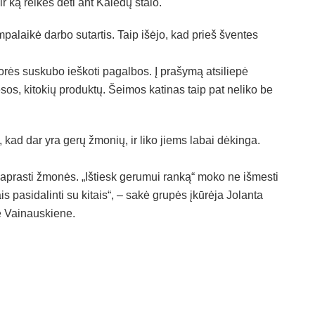
r ką reikės dėti ant Kalėdų stalo.
palaikė darbo sutartis. Taip išėjo, kad prieš šventes
atorės suskubo ieškoti pagalbos. Į prašymą atsiliepė
ėsos, kitokių produktų. Šeimos katinas taip pat neliko be
ad dar yra gerų žmonių, ir liko jiems labai dėkinga.
 paprasti žmonės. „Ištiesk gerumui ranką“ moko ne išmesti
is pasidalinti su kitais“, – sakė grupės įkūrėja Jolanta
le Vainauskiene.