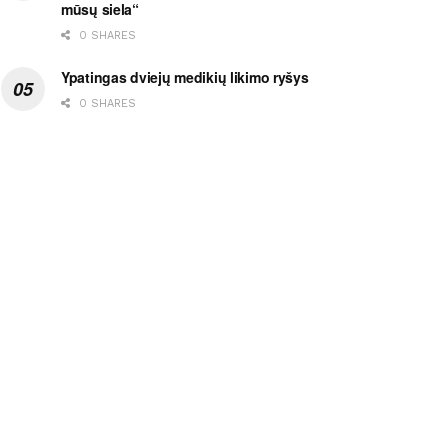
mūsų siela“
0 SHARES
Ypatingas dviejų medikių likimo ryšys
0 SHARES