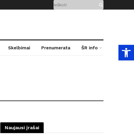
Open
Skelbimai
Prenumerata
ŠR info
Naujausi įrašai