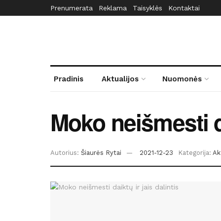
Prenumerata
Reklama
Taisyklės
Kontaktai
Pradinis
Aktualijos
Nuomonės
Moko neišmesti da
Autorius:
Šiaurės Rytai
2021-12-23
Kategorija:
Ak