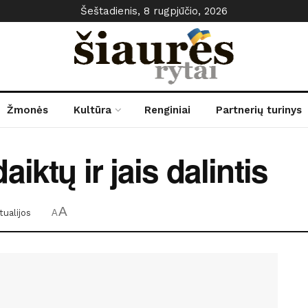
Šeštadienis, 8 rugpjūčio, 2026
Žmonės
Kultūra
Renginiai
Partnerių turinys
iktų ir jais dalintis
A
tualijos
A