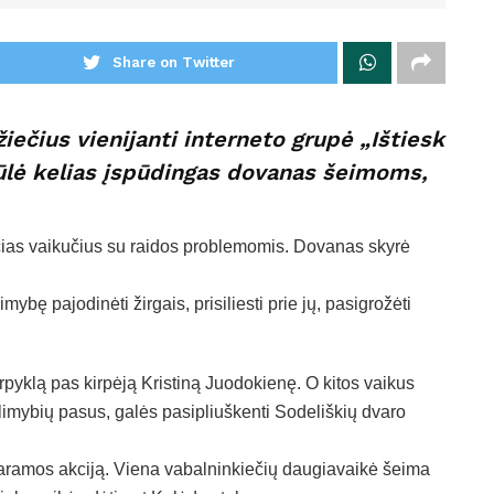
Share on Twitter
iečius vienijanti interneto grupė „Ištiesk
ūlė kelias įspūdingas dovanas šeimoms,
nčias vaikučius su raidos problemomis. Dovanas skyrė
bę pajodinėti žirgais, prisiliesti prie jų, pasigrožėti
rpyklą pas kirpėją Kristiną Juodokienę. O kitos vaikus
limybių pasus, galės pasipliuškenti Sodeliškių dvaro
 paramos akciją. Viena vabalninkiečių daugiavaikė šeima