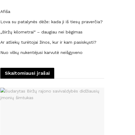
Afiša
Lova su patalynės dėže: kada ji iš tiesų praverčia?
„Biržų kilometrai“ – daugiau nei bėgimas
Ar atliekų turėtojai žinos, kur ir kam pasiskųsti?
Nuo vilkų nukentėjusi karvutė neišgyveno
Skaitomiausi įrašai