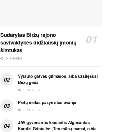
Sudarytas Biržų rajono
savivaldybės didžiausių įmonių
šimtukas
0 SHARES
Vytauto gatvės grimasos, arba užsitęsusi
Biržų gėda
0 SHARES
Pietų metas pažymėtas avarija
0 SHARES
JAV gyvenantis kraštietis Algimantas
Karolis Grintalis: „Ten mūsų namai, o čia