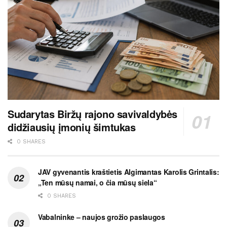
Sudarytas Biržų rajono savivaldybės
didžiausių įmonių šimtukas
0 SHARES
JAV gyvenantis kraštietis Algimantas Karolis Grintalis:
„Ten mūsų namai, o čia mūsų siela“
0 SHARES
Vabalninke – naujos grožio paslaugos