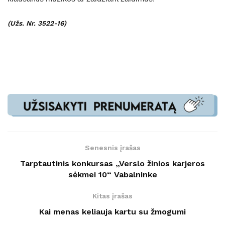
(Užs. Nr. 3522-16)
Senesnis įrašas
Tarptautinis konkursas „Verslo žinios karjeros
sėkmei 10“ Vabalninke
Kitas įrašas
Kai menas keliauja kartu su žmogumi