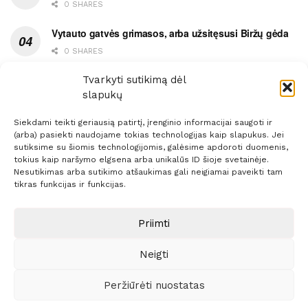
0 SHARES
Vytauto gatvės grimasos, arba užsitęsusi Biržų gėda
0 SHARES
Pietų metas pažymėtas avarija
Tvarkyti sutikimą dėl
slapukų
0 SHARES
Siekdami teikti geriausią patirtį, įrenginio informacijai saugoti ir
(arba) pasiekti naudojame tokias technologijas kaip slapukus. Jei
sutiksime su šiomis technologijomis, galėsime apdoroti duomenis,
tokius kaip naršymo elgsena arba unikalūs ID šioje svetainėje.
Nesutikimas arba sutikimo atšaukimas gali neigiamai paveikti tam
Prenumerata
Reklama
Taisyklės
Kontaktai
tikras funkcijas ir funkcijas.
Sprendimas:
ITBrolis
Priimti
Neigti
© 2021 Visos teisės saugomos
Siaure.lt
Peržiūrėti nuostatas