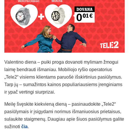
Valentino diena – puiki proga dovanoti mylimam žmogui
laimę bendrauti išmaniau. Mobiliojo ryšio operatorius
„Tele2“ visiems klientams paruošė išskirtinius pasiūlymus.
Tarp jų – sumažintos kainos populiariausiems įrenginiams
ir ypač vertingi siurprizai.
Meilę švęskite kiekvieną dieną – pasinaudokite „Tele2“
pasiūlymais ir įsigydami norimus išmaniuosius prietaisus,
sulaukite staigmenų. Daugiau apie šiuos pasiūlymus galite
sužinoti
čia
.