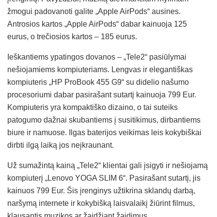
žmogui padovanoti galite „Apple AirPods“ ausines.
Antrosios kartos „Apple AirPods“ dabar kainuoja 125
eurus, o trečiosios kartos – 185 eurus.
Ieškantiems ypatingos dovanos – „Tele2“ pasiūlymai
nešiojamiems kompiuteriams. Lengvas ir elegantiškas
kompiuteris „HP ProBook 455 G9“ su didelio našumo
procesoriumi dabar pasirašant sutartį kainuoja 799 Eur.
Kompiuteris yra kompaktiško dizaino, o tai suteiks
patogumo dažnai skubantiems į susitikimus, dirbantiems
biure ir namuose. Ilgas baterijos veikimas leis kokybiškai
dirbti ilgą laiką jos neįkraunant.
Už sumažintą kainą „Tele2“ klientai gali įsigyti ir nešiojamą
kompiuterį „Lenovo YOGA SLIM 6“. Pasirašant sutartį, jis
kainuos 799 Eur. Šis įrenginys užtikrina sklandų darbą,
naršymą internete ir kokybišką laisvalaikį žiūrint filmus,
klausantis muzikos ar žaidžiant žaidimus.