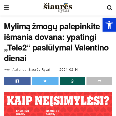
Open
Mylimą žmogų palepinkite
išmania dovana: ypatingi
„Tele2“ pasiūlymai Valentino
dienai
Autorius:
Šiaurės Rytai
2024-02-14