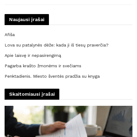
Naujausi įrašai
Afiša
Lova su patalynės dėže: kada ji iš tiesų praverčia?
Apie laisvę ir nepasirengimą
Pagarba krašto žmonėms ir svečiams
Penktadienis. Miesto šventės pradžia su knyga
Skaitomiausi įrašai