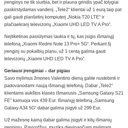
įrenginys ne tik siurbia, bet ir plauna grindis ypač tolygiai
paskirstydamas vandenį. „Tele2“ klientai už 1 eurą taip pat
gali gauti planšetinį kompiuterį „Nokia T20 LTE“ ir
plačiaekranį televizorių „Xiaomi UHD LED TV A Pro”.
Neįtikėtinas pasiūlymas laukia ir tų, kas įsigis išmanųjį
telefoną „Xiaomi Redmi Note 13 Pro+ 5G“. Perkant šį
įrenginį su pokalbių planu, už 1 centą galima gauti
televizorių „Xiaomi UHD LED TV A Pro”.
Geriausi įrenginiai – dar pigiau
Savo mylimus žmones Valentino dieną galite nustebinti ir
padovanodami naują išmanųjį telefoną. Dabar „Tele2“
klientams aukštos klasės išmanusis „Samsung Galaxy S21
FE” kainuoja vos 439 Eur. Išmanųjį telefoną „Samsung
Galaxy A34 5G“ dabar galima įsigyti už 299 Eur.
Už mažesnę kainą dabar galima įsigyti ir kitų išmanių
įrenginių. Pavyzdžiui, muziką dievinančiam mylimam