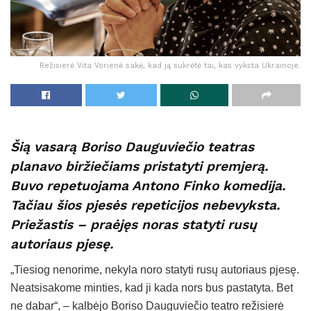
Režisierė Vita Vorienė sakė, kad ją sukrėtė tai, kas vyksta Ukrainoje.
Šią vasarą Boriso Dauguviečio teatras
planavo biržiečiams pristatyti premjerą.
Buvo repetuojama Antono Finko komedija.
Tačiau šios pjesės repeticijos nebevyksta.
Priežastis – praėjęs noras statyti rusų
autoriaus pjesę.
„Tiesiog nenorime, nekyla noro statyti rusų autoriaus pjesę.
Neatsisakome minties, kad ji kada nors bus pastatyta. Bet
ne dabar“, – kalbėjo Boriso Dauguviečio teatro režisierė