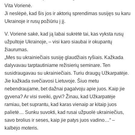
Vita Vorienė.
Ji neslėpė, kad šis jos ir aktorių sprendimas susijęs su karu
Ukrainoje ir rusų požiūriu į jį.
V. Vorienė sakė, kad ją labai sukrėtė tai, kas vyksta rusų
užpultoje Ukrainoje, – visi karo siaubai ir okupantų
žiaurumas.
„Mes su ukrainiečiais susiję glaudžiais ryšiais. Kažkada
dalyvavau tarptautiniame režisierių seminare. Ten
susidraugavau su ukrainiečiais. Turiu draugų Užkarpatėje.
Jie kažkada svečiavosi Lietuvoje. Šiuo metu
nebendraujame, bet dažnai pagalvoju apie juos. Kaip jie
gyvena? Ar visi sveiki, gyvi? Žinau, kad Užkarpatėje
ramiau, bet suprantu, kad karas vienaip ar kitaip juos
palietė… Sunku suvokti, kad rusai užpuolė ukrainiečius,
savo brolius ir seses, kaip jie patys juos vadino…“ –
kalbėjo moteris.