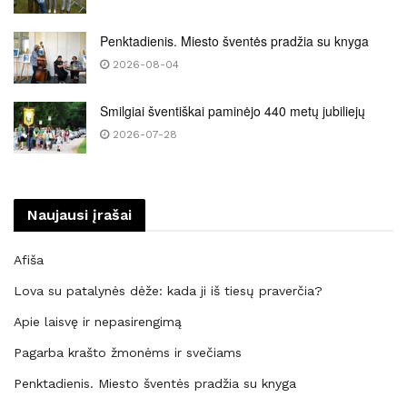
Penktadienis. Miesto šventės pradžia su knyga
2026-08-04
Smilgiai šventiškai paminėjo 440 metų jubiliejų
2026-07-28
Naujausi įrašai
Afiša
Lova su patalynės dėže: kada ji iš tiesų praverčia?
Apie laisvę ir nepasirengimą
Pagarba krašto žmonėms ir svečiams
Penktadienis. Miesto šventės pradžia su knyga