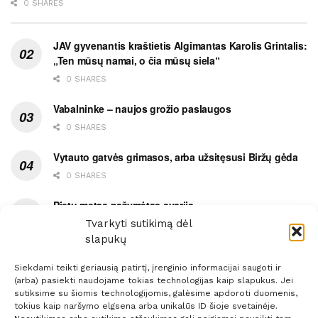
0 SHARES
JAV gyvenantis kraštietis Algimantas Karolis Grintalis:
„Ten mūsų namai, o čia mūsų siela“
0 SHARES
Vabalninke – naujos grožio paslaugos
0 SHARES
Vytauto gatvės grimasos, arba užsitęsusi Biržų gėda
0 SHARES
Pietų metas pažymėtas avarija
Tvarkyti sutikimą dėl
0 SHARES
slapukų
Siekdami teikti geriausią patirtį, įrenginio informacijai saugoti ir
(arba) pasiekti naudojame tokias technologijas kaip slapukus. Jei
sutiksime su šiomis technologijomis, galėsime apdoroti duomenis,
tokius kaip naršymo elgsena arba unikalūs ID šioje svetainėje.
Prenumerata
Reklama
Taisyklės
Kontaktai