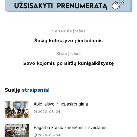
Senesnis įrašas
Šokių kolektyvo gimtadienis
Kitas įrašas
Savo kojomis po Biržų kunigaikštystę
Susiję
straipsniai
Apie laisvę ir nepasirengimą
2026-08-04
Pagarba krašto žmonėms ir svečiams
2026-08-04