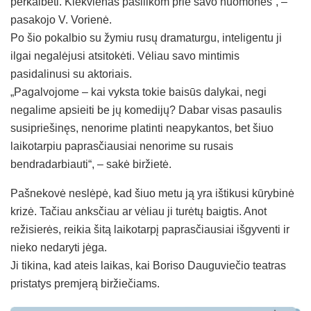
perkalbėti. Kiekvienas pasilikom prie savo nuomonės“, –
pasakojo V. Vorienė.
Po šio pokalbio su žymiu rusų dramaturgu, inteligentu ji
ilgai negalėjusi atsitokėti. Vėliau savo mintimis
pasidalinusi su aktoriais.
„Pagalvojome – kai vyksta tokie baisūs dalykai, negi
negalime apsieiti be jų komedijų? Dabar visas pasaulis
susipriešinęs, nenorime platinti neapykantos, bet šiuo
laikotarpiu paprasčiausiai nenorime su rusais
bendradarbiauti“, – sakė biržietė.
Pašnekovė neslėpė, kad šiuo metu ją yra ištikusi kūrybinė
krizė. Tačiau anksčiau ar vėliau ji turėtų baigtis. Anot
režisierės, reikia šitą laikotarpį paprasčiausiai išgyventi ir
nieko nedaryti jėga.
Ji tikina, kad ateis laikas, kai Boriso Dauguviečio teatras
pristatys premjerą biržiečiams.