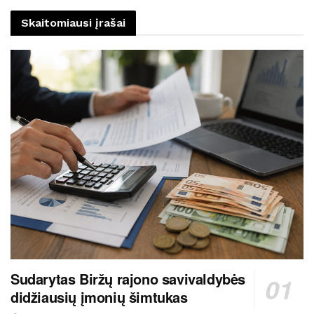
Skaitomiausi įrašai
Sudarytas Biržų rajono savivaldybės
didžiausių įmonių šimtukas