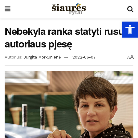
Open
Nebekyla ranka statyti rusų
autoriaus pjesę
A
Autorius:
Jurgita Morkūnienė
2022-06-07
A