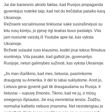
Jai dar baisesnis atrodo faktas, kad Rusijos propaganda
gyventojus nuteikė taip, kad net du trečdaliai palaiko karą
Ukrainoje.
Režisierė socialiniuose tinkluose sakė susirašinėjusi su
kitu rusų kūrėju, jo pjesę irgi teatras buvo pastatęs. Vita
jam nusiuntė vaizdą iš Youtube apie tai, kas vyksta
Ukrainoje.
Biržietė sulaukė ruso klausimo, kodėl jinai tokius filmukus
siuntinėja. Vita pasakė, kad galbūt jie, gyvenantys
Rusijoje, neturi galimybės sužinoti, kas vyksta Ukrainoje.
„Jis man išaiškino, kad mes, lietuviai, pasirinkome
draugystę su Amerika. Ir dėl to labai suklydome. Anot jo,
Lietuva gerai gyventi gali tik draugaudama su Rusija. Ir
lietuviai – supuvę žmonės. Tikino, kad ne jų, o mūsų
smegenys išplautos. Jie esą vieninteliai teisūs. Žodžiu,
normaliai kalbėtis nebuvo įmanoma. Net nesistengiau jo