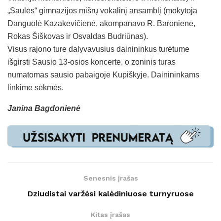
„Saulės“ gimnazijos mišrų vokalinį ansamblį (mokytoja
Danguolė Kazakevičienė, akompanavo R. Baronienė,
Rokas Šiškovas ir Osvaldas Budriūnas).
Visus rajono ture dalyvavusius dainininkus turėtume
išgirsti Sausio 13-osios koncerte, o zoninis turas
numatomas sausio pabaigoje Kupiškyje. Dainininkams
linkime sėkmės.
Janina Bagdonienė
Senesnis įrašas
Dziudistai varžėsi kalėdiniuose turnyruose
Kitas įrašas