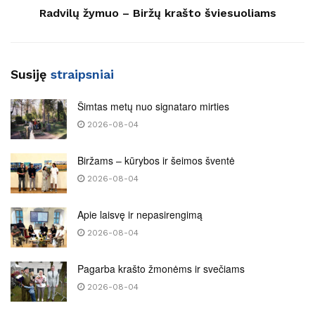
Radvilų žymuo – Biržų krašto šviesuoliams
Susiję
straipsniai
Šimtas metų nuo signataro mirties
2026-08-04
Biržams – kūrybos ir šeimos šventė
2026-08-04
Apie laisvę ir nepasirengimą
2026-08-04
Pagarba krašto žmonėms ir svečiams
2026-08-04