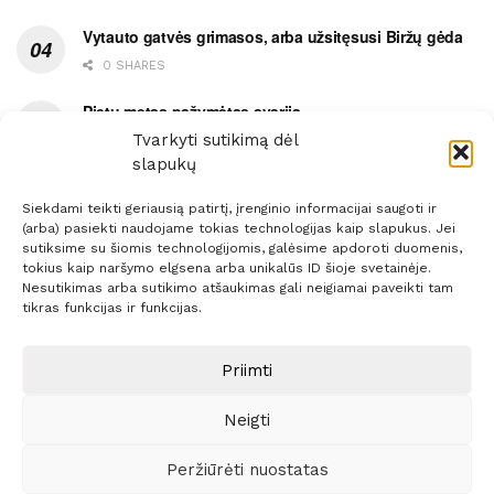
Vytauto gatvės grimasos, arba užsitęsusi Biržų gėda
0 SHARES
Pietų metas pažymėtas avarija
Tvarkyti sutikimą dėl
0 SHARES
slapukų
Siekdami teikti geriausią patirtį, įrenginio informacijai saugoti ir
(arba) pasiekti naudojame tokias technologijas kaip slapukus. Jei
sutiksime su šiomis technologijomis, galėsime apdoroti duomenis,
tokius kaip naršymo elgsena arba unikalūs ID šioje svetainėje.
Prenumerata
Reklama
Taisyklės
Kontaktai
Nesutikimas arba sutikimo atšaukimas gali neigiamai paveikti tam
tikras funkcijas ir funkcijas.
Sprendimas:
ITBrolis
Priimti
© 2021 Visos teisės saugomos
Siaure.lt
Neigti
Peržiūrėti nuostatas