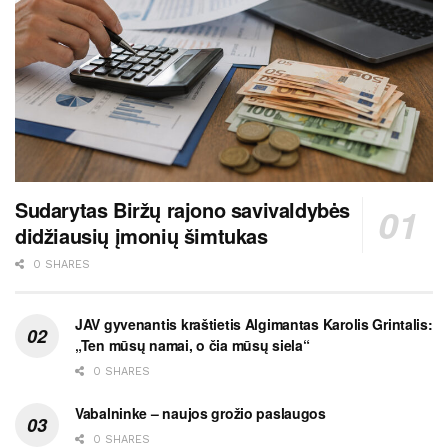
Sudarytas Biržų rajono savivaldybės
didžiausių įmonių šimtukas
0 SHARES
JAV gyvenantis kraštietis Algimantas Karolis Grintalis:
„Ten mūsų namai, o čia mūsų siela“
0 SHARES
Vabalninke – naujos grožio paslaugos
0 SHARES