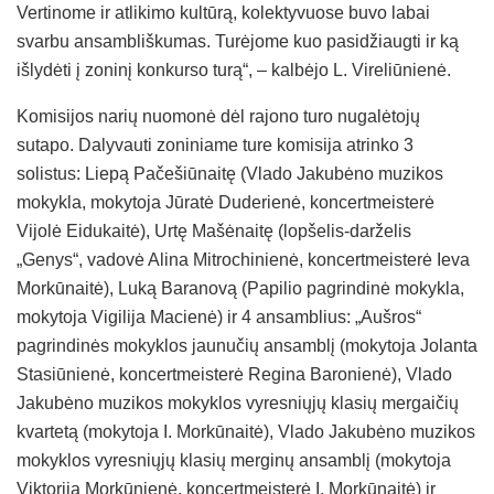
Vertinome ir atlikimo kultūrą, kolektyvuose buvo labai
svarbu ansambliškumas. Turėjome kuo pasidžiaugti ir ką
išlydėti į zoninį konkurso turą“, – kalbėjo L. Vireliūnienė.
Komisijos narių nuomonė dėl rajono turo nugalėtojų
sutapo. Dalyvauti zoniniame ture komisija atrinko 3
solistus: Liepą Pačešiūnaitę (Vlado Jakubėno muzikos
mokykla, mokytoja Jūratė Duderienė, koncertmeisterė
Vijolė Eidukaitė), Urtę Mašėnaitę (lopšelis-darželis
„Genys“, vadovė Alina Mitrochinienė, koncertmeisterė Ieva
Morkūnaitė), Luką Baranovą (Papilio pagrindinė mokykla,
mokytoja Vigilija Macienė) ir 4 ansamblius: „Aušros“
pagrindinės mokyklos jaunučių ansamblį (mokytoja Jolanta
Stasiūnienė, koncertmeisterė Regina Baronienė), Vlado
Jakubėno muzikos mokyklos vyresniųjų klasių mergaičių
kvartetą (mokytoja I. Morkūnaitė), Vlado Jakubėno muzikos
mokyklos vyresniųjų klasių merginų ansamblį (mokytoja
Viktorija Morkūnienė, koncertmeisterė I. Morkūnaitė) ir