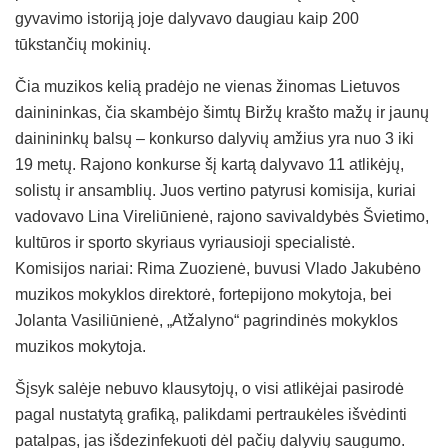
gyvavimo istoriją joje dalyvavo daugiau kaip 200
tūkstančių mokinių.
Čia muzikos kelią pradėjo ne vienas žinomas Lietuvos
dainininkas, čia skambėjo šimtų Biržų krašto mažų ir jaunų
dainininkų balsų – konkurso dalyvių amžius yra nuo 3 iki
19 metų. Rajono konkurse šį kartą dalyvavo 11 atlikėjų,
solistų ir ansamblių. Juos vertino patyrusi komisija, kuriai
vadovavo Lina Vireliūnienė, rajono savivaldybės Švietimo,
kultūros ir sporto skyriaus vyriausioji specialistė.
Komisijos nariai: Rima Zuozienė, buvusi Vlado Jakubėno
muzikos mokyklos direktorė, fortepijono mokytoja, bei
Jolanta Vasiliūnienė, „Atžalyno“ pagrindinės mokyklos
muzikos mokytoja.
Šįsyk salėje nebuvo klausytojų, o visi atlikėjai pasirodė
pagal nustatytą grafiką, palikdami pertraukėles išvėdinti
patalpas, jas išdezinfekuoti dėl pačių dalyvių saugumo.