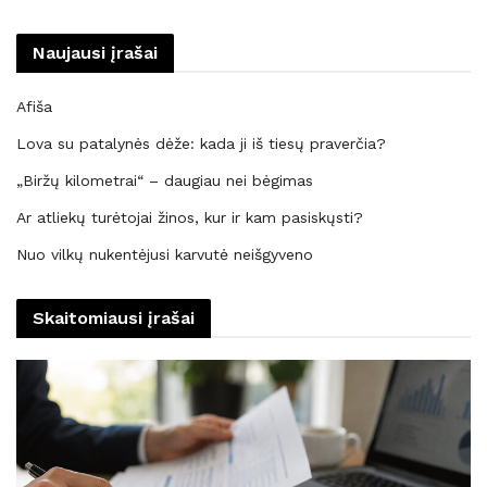
Naujausi įrašai
Afiša
Lova su patalynės dėže: kada ji iš tiesų praverčia?
„Biržų kilometrai“ – daugiau nei bėgimas
Ar atliekų turėtojai žinos, kur ir kam pasiskųsti?
Nuo vilkų nukentėjusi karvutė neišgyveno
Skaitomiausi įrašai