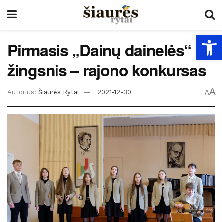
Open
Pirmasis „Dainų dainelės“
žingsnis – rajono konkursas
A
Autorius:
Šiaurės Rytai
2021-12-30
A