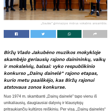
„Saulės“ gimnazijos mišrus vokalinis ansamblis.
Biržų Vlado Jakubėno muzikos mokykloje
skambėjo geriausių rajono dainininkų, vaikų
ir moksleivių, balsai: vyko respublikinio
konkurso „Dainų dainelė“ rajono etapas,
kurio metu paaiškėjo, kas Biržų rajonui
atstovaus zonos konkurse.
Nuo 1974 m. skambanti „Dainų dainelė” tapo vienu iš
unikaliausių, daugiausiai dalyvių ir klausytojų
pritraukiančiu kultūros reiškiniu. Per visą ,,Dainų dainelės“