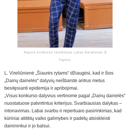
Rajono konkurso laimėtojas Lukas Baranovas iš
Papilio.
L. Vireliūnienė „Šiaurės rytams“ džiaugėsi, kad ir šios
„Dainų dainelės“ dalyvių neišbarstė antrus metus
besitęsianti epidemija ir apribojimai.
„Visus konkurso dalyvius vertinome pagal „Dainų dainelės“
nuostatuose patvirtintus kriterijus. Svarbiausias dalykas –
intonavimas. Labai svarbu ir repertuaro pasirinkimas, kad
kūriniai atitiktų vaiko galimybes ir padėtų atsiskleisti
dainininkui ir jo balsui.