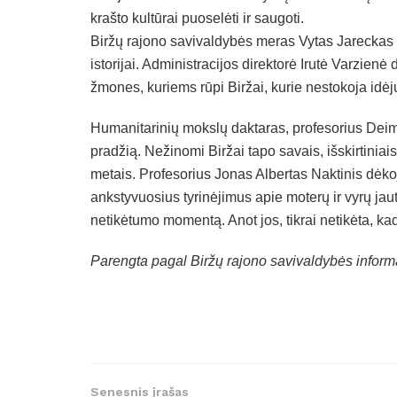
krašto kultūrai puoselėti ir saugoti.
Biržų rajono savivaldybės meras Vytas Jareckas dė
istorijai. Administracijos direktorė Irutė Varzienė
žmones, kuriems rūpi Biržai, kurie nestokoja idė
Humanitarinių mokslų daktaras, profesorius Deim
pradžią. Nežinomi Biržai tapo savais, išskirtiniais
metais. Profesorius Jonas Albertas Naktinis dėkoj
ankstyvuosius tyrinėjimus apie moterų ir vyrų j
netikėtumo momentą. Anot jos, tikrai netikėta, kad 
Parengta pagal Biržų rajono savivaldybės inform
Senesnis įrašas