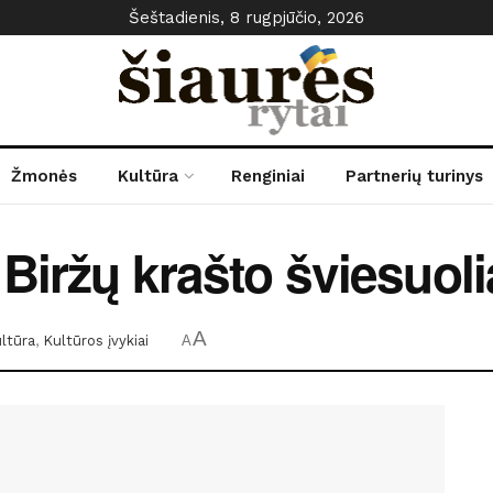
Šeštadienis, 8 rugpjūčio, 2026
Žmonės
Kultūra
Renginiai
Partnerių turinys
Biržų krašto šviesuol
A
ltūra
,
Kultūros įvykiai
A