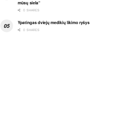
mūsų siela“
0 SHARES
Ypatingas dviejų medikių likimo ryšys
0 SHARES