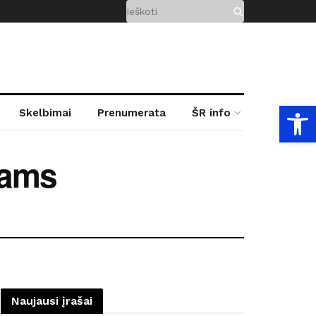
Open
Skelbimai
Prenumerata
ŠR info
iams
Naujausi įrašai