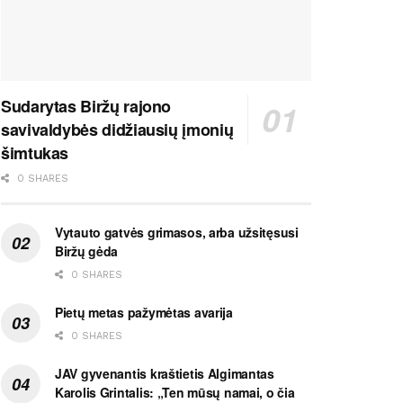
Sudarytas Biržų rajono
savivaldybės didžiausių įmonių
šimtukas
0 SHARES
Vytauto gatvės grimasos, arba užsitęsusi
Biržų gėda
0 SHARES
Pietų metas pažymėtas avarija
0 SHARES
JAV gyvenantis kraštietis Algimantas
Karolis Grintalis: „Ten mūsų namai, o čia