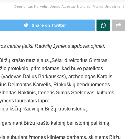
Deimantas Karvelis, Jonas Albertas Naktinis, Marija Undzėnienė.
Share on Twitter
ros centre įteikti Radvilų žymens apdovanojimai.
iržų krašto muziejaus „Sėla“ direktorius Gintaras
džio protokolo, primindamas, kad buvo pateiktos
a“ (vadovas Dalius Barkauskas), archeologas Karolis
orius Deimantas Karvelis, Rinkuškių bendruomenės
lbertas Naktinis, treneris Simas Strelcovas, kultūros
ymens laureatais tapo:
aikščių Radvilų ir Biržų krašto istoriją.
 garsinant Biržų krašto kalbinį bei istorinį palikimą.
lą suburiant žmones kilniems darbams, skirtiems Biržų