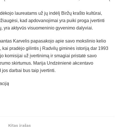
kojo laureatams už jų indėlį Biržų krašto kultūrai,
 džiaugėsi, kad apdovanojimai yra puiki proga įvertinti
jų, yra aktyvūs visuomeninio gyvenimo dalyviai.
antas Karvelis papasakojo apie savo mokslinio kelio
, kai pradėjo gilintis į Radvilų giminės istoriją dar 1993
o komisijai už įvertinimą ir smagiai pristatė savo
autrumo skirtumus. Marija Undzėnienė akcentavo
jos darbai bus taip įvertinti.
aciją
Kitas įrašas