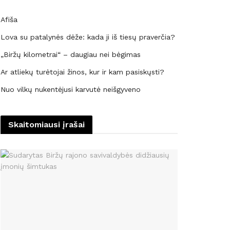
Afiša
Lova su patalynės dėže: kada ji iš tiesų praverčia?
„Biržų kilometrai“ – daugiau nei bėgimas
Ar atliekų turėtojai žinos, kur ir kam pasiskųsti?
Nuo vilkų nukentėjusi karvutė neišgyveno
Skaitomiausi įrašai