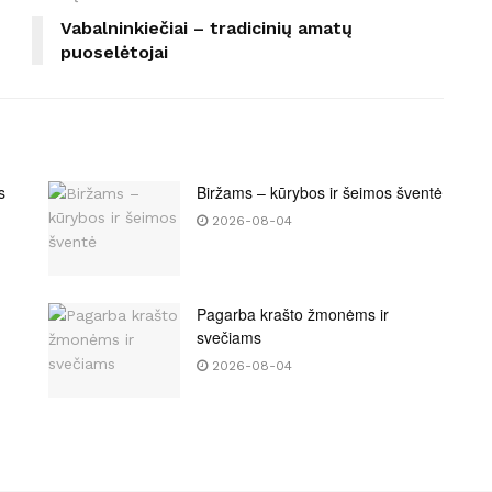
Vabalninkiečiai – tradicinių amatų
puoselėtojai
s
Biržams – kūrybos ir šeimos šventė
2026-08-04
Pagarba krašto žmonėms ir
svečiams
2026-08-04