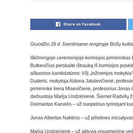
Share on Facebook
Gruodžio 26 d. šventiniame renginyje Biržų kultū
Iškilmingoje ceremonijoje komisijos pirmininkas B
Butkevičius perskaitė ištrauką iš komisijos posė
aštuonios kandidatūros: VšĮ „Inžinerijos mokykl
Duderis, mokytoja Aldona Jatulevičienė, profes
pirmininkė Irena Misevičienė, profesorius Jonas A
darbuotoja Marija Undzėnienė. Šiemet Radvilų ž
Deimantas Karvelis – už nuopelnus tyrinėjant kunig
Jonas Albertas Naktinis – už pilietines iniciatyvas
Marija Undzėnienė – už aktyvią visuomeninę veik