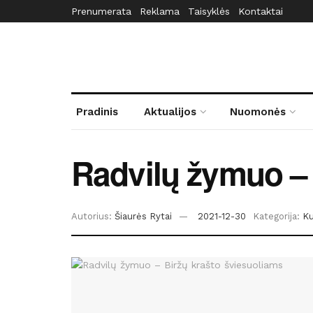
Prenumerata
Reklama
Taisyklės
Kontaktai
Pradinis
Aktualijos
Nuomonės
Radvilų žymuo – 
Autorius:
Šiaurės Rytai
2021-12-30
Kategorija:
Ku