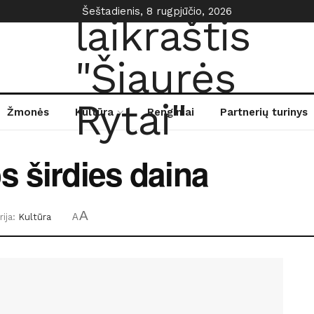
Šeštadienis, 8 rugpjūčio, 2026
Žmonės
Kultūra
Renginiai
Partnerių turinys
s širdies daina
A
ija:
Kultūra
A