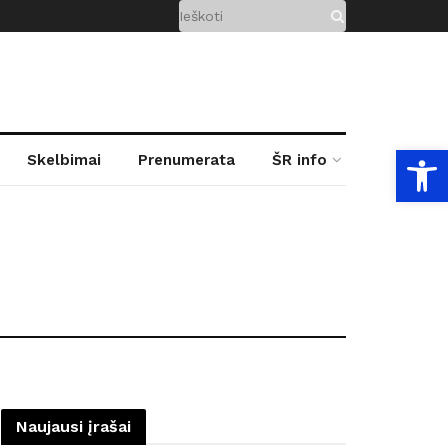
Open
Skelbimai
Prenumerata
ŠR info
Naujausi įrašai