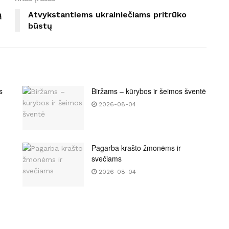
ą
Atvykstantiems ukrainiečiams pritrūko
būstų
s
Biržams – kūrybos ir šeimos šventė
2026-08-04
Pagarba krašto žmonėms ir
svečiams
2026-08-04