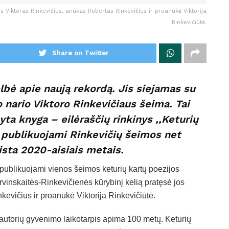
us Viktoras Rinkevičius, anūkas Robertas Rinkevičius ir proanūkė Viktorija
Rinkevičiūtė.
Share on Twitter
bė apie naują rekordą. Jis siejamas su
nario Viktoro Rinkevičiaus šeima. Tai
ta knyga – eilėraščių rinkinys ,,Keturių
e publikuojami Rinkevičių šeimos net
eista 2020-aisiais metais.
publikuojami vienos šeimos keturių kartų poezijos
rvinskaitės-Rinkevičienės kūrybinį kelią pratęsė jos
evičius ir proanūkė Viktorija Rinkevičiūtė.
 autorių gyvenimo laikotarpis apima 100 metų. Keturių