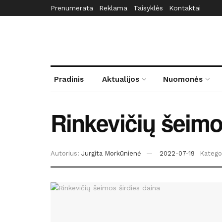
Prenumerata
Reklama
Taisyklės
Kontaktai
Pradinis
Aktualijos
Nuomonės
Rinkevičių šeimo
Autorius:
Jurgita Morkūnienė
2022-07-19
Kategor