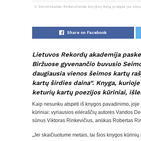
V. Dervinskaitės-Rinkevičienės kūrybinį kelią pratęsė jos sūn
Share on Facebook
Lietuvos Rekordų akademija paskel
Biržuose gyvenančio buvusio Seimo 
daugiausia vienos šeimos kartų rašy
kartų širdies daina“. Knyga, kurioj
keturių kartų poezijos kūriniai, išl
Kaip nesunku atspėti iš knygos pavadinimo, joje 
kūriniai: vyriausios eilėraščių autorės Vandos De
sūnus Viktoras Rinkevičius, anūkas Robertas Rink
„Jei skaičiuotume metais, tai šios knygos kūrinių