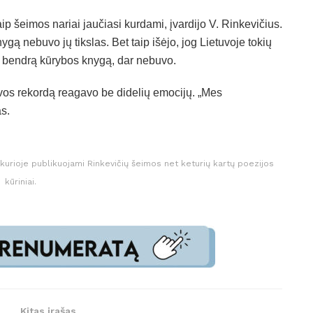
aip šeimos nariai jaučiasi kurdami, įvardijo V. Rinkevičius.
ygą nebuvo jų tikslas. Bet taip išėjo, jog Lietuvoje tokių
stų bendrą kūrybos knygą, dar nebuvo.
tuvos rekordą reagavo be didelių emocijų. „Mes
s.
a, kurioje publikuojami Rinkevičių šeimos net keturių kartų poezijos
kūriniai.
Kitas įrašas