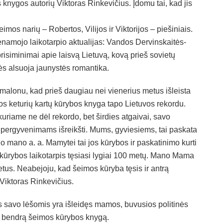
s knygos autorių Viktoras Rinkevičius. Įdomu tai, kad jis
eimos narių – Robertos, Vilijos ir Viktorijos – piešiniais.
yvenamojo laikotarpio aktualijas: Vandos Dervinskaitės-
isiminimai apie laisvą Lietuvą, kovą prieš sovietų
lės alsuoja jaunystės romantika.
malonu, kad prieš daugiau nei vienerius metus išleista
s keturių kartų kūrybos knyga tapo Lietuvos rekordu.
 kuriame ne dėl rekordo, bet širdies atgaivai, savo
pergyvenimams išreikšti. Mums, gyviesiems, tai paskata
u, o mano a. a. Mamytei tai jos kūrybos ir paskatinimo kurti
 kūrybos laikotarpis tęsiasi lygiai 100 metų. Mano Mama
us. Neabejoju, kad šeimos kūryba tęsis ir antrą
 Viktoras Rinkevičius.
s savo lėšomis yra išleidęs mamos, buvusios politinės
ko į bendrą šeimos kūrybos knygą.