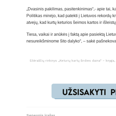
„Dvasinis pakilimas, pasitenkinimas“,- apie tai, k
Politikas minėjo, kad patekti į Lietuvos rekordų kn
atvejų, kad kurtų keturios šeimos kartos ir išlei
Tiesa, vaikai ir anūkės į faktą apie pasiektą Lie
nesureikšminome šito dalyko“, – sakė pašnekova
Eilėraščių rinkinys ,,Keturių kartų širdies daina“ – knyg
Senesnis įrašas