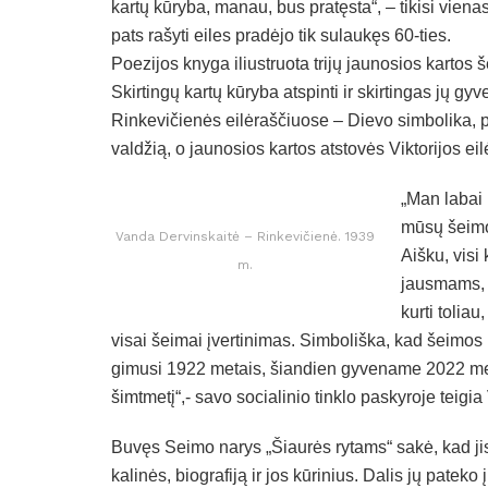
kartų kūryba, manau, bus pratęsta“, – tikisi viena
pats rašyti eiles pradėjo tik sulaukęs 60-ties.
Poezijos knyga iliustruota trijų jaunosios kartos š
Skirtingų kartų kūryba atspinti ir skirtingas jų g
Rinkevičienės eilėraščiuose – Dievo simbolika, pr
valdžią, o jaunosios kartos atstovės Viktorijos ei
„Man labai 
mūsų šeimo
Vanda Dervinskaitė – Rinkevičienė. 1939
Aišku, visi
m.
jausmams, 
kurti tolia
visai šeimai įvertinimas. Simboliška, kad šeimos
gimusi 1922 metais, šiandien gyvename 2022 met
šimtmetį“,- savo socialinio tinklo paskyroje teigia
Buvęs Seimo narys „Šiaurės rytams“ sakė, kad ji
kalinės, biografiją ir jos kūrinius. Dalis jų pate