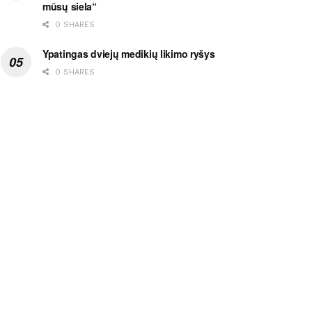
mūsų siela“
0 SHARES
Ypatingas dviejų medikių likimo ryšys
0 SHARES