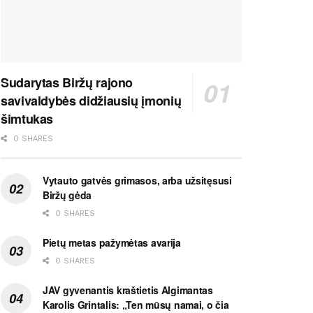
Sudarytas Biržų rajono
savivaldybės didžiausių įmonių
šimtukas
0 SHARES
Vytauto gatvės grimasos, arba užsitęsusi
Biržų gėda
0 SHARES
Pietų metas pažymėtas avarija
0 SHARES
JAV gyvenantis kraštietis Algimantas
Karolis Grintalis: „Ten mūsų namai, o čia