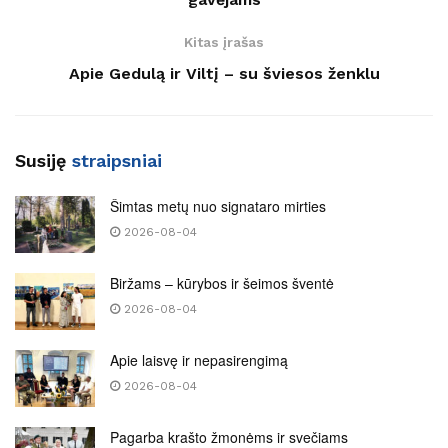
Kitas įrašas
Apie Gedulą ir Viltį – su šviesos ženklu
Susiję
straipsniai
Šimtas metų nuo signataro mirties
2026-08-04
Biržams – kūrybos ir šeimos šventė
2026-08-04
Apie laisvę ir nepasirengimą
2026-08-04
Pagarba krašto žmonėms ir svečiams