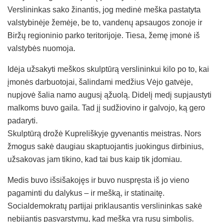
Verslininkas sako žinantis, jog medinė meška pastatyta
valstybinėje žemėje, be to, vandenų apsaugos zonoje ir
Biržų regioninio parko teritorijoje. Tiesa, žemę įmonė iš
valstybės nuomoja.
Idėja užsakyti meškos skulptūrą verslininkui kilo po to, kai
įmonės darbuotojai, šalindami medžius Vėjo gatvėje,
nupjovė šalia namo augusį ąžuolą. Didelį medį supjaustyti
malkoms buvo gaila. Tad jį sudžiovino ir galvojo, ką gero
padaryti.
Skulptūrą drožė Kupreliškyje gyvenantis meistras. Nors
žmogus sakė daugiau skaptuojantis juokingus dirbinius,
užsakovas jam tikino, kad tai bus kaip tik įdomiau.
Medis buvo išsišakojęs ir buvo nuspręsta iš jo vieno
pagaminti du dalykus – ir mešką, ir statinaitę.
Socialdemokratų partijai priklausantis verslininkas sakė
nebijantis pasvarstymų, kad meška yra rusų simbolis.