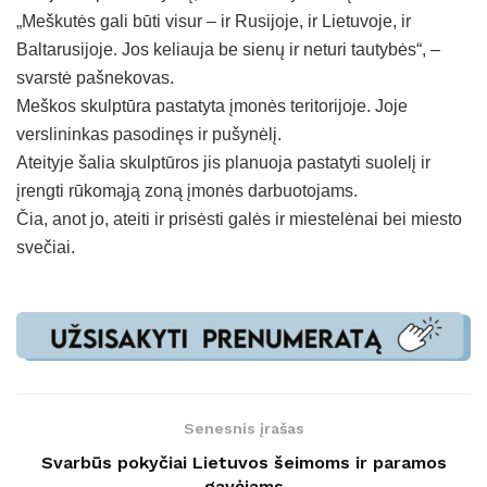
„Meškutės gali būti visur – ir Rusijoje, ir Lietuvoje, ir
Baltarusijoje. Jos keliauja be sienų ir neturi tautybės“, –
svarstė pašnekovas.
Meškos skulptūra pastatyta įmonės teritorijoje. Joje
verslininkas pasodinęs ir pušynėlį.
Ateityje šalia skulptūros jis planuoja pastatyti suolelį ir
įrengti rūkomąją zoną įmonės darbuotojams.
Čia, anot jo, ateiti ir prisėsti galės ir miestelėnai bei miesto
svečiai.
Senesnis įrašas
Svarbūs pokyčiai Lietuvos šeimoms ir paramos
gavėjams