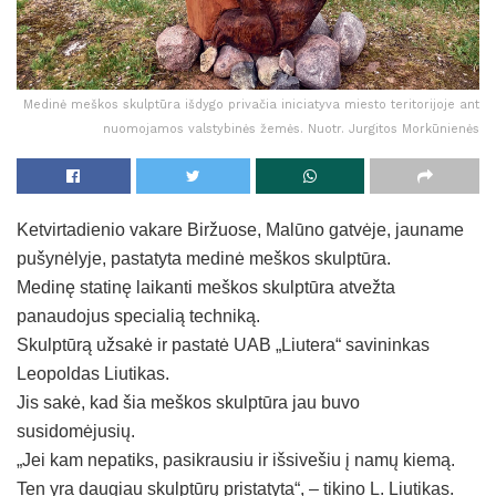
Medinė meškos skulptūra išdygo privačia iniciatyva miesto teritorijoje ant
nuomojamos valstybinės žemės. Nuotr. Jurgitos Morkūnienės
Ketvirtadienio vakare Biržuose, Malūno gatvėje, jauname
pušynėlyje, pastatyta medinė meškos skulptūra.
Medinę statinę laikanti meškos skulptūra atvežta
panaudojus specialią techniką.
Skulptūrą užsakė ir pastatė UAB „Liutera“ savininkas
Leopoldas Liutikas.
Jis sakė, kad šia meškos skulptūra jau buvo
susidomėjusių.
„Jei kam nepatiks, pasikrausiu ir išsivešiu į namų kiemą.
Ten yra daugiau skulptūrų pristatyta“, – tikino L. Liutikas.