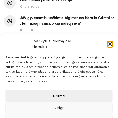
0 SHARES
JAV gyvenantis kraštietis Algimantas Karolis Grintalis:
„Ten mūsų namai, o čia mūsų siela“
0 SHARES
Ypatingas dviejų medikių likimo ryšys
Tvarkyti sutikimą dėl
slapukų
0 SHARES
Siekdami teikti geriausią patirtį, įrenginio informacijai saugoti ir
(arba) pasiekti naudojame tokias technologijas kaip slapukus. Jei
sutiksime su šiomis technologijomis, galėsime apdoroti duomenis,
tokius kaip naršymo elgsena arba unikalūs ID šioje svetainėje.
Nesutikimas arba sutikimo atšaukimas gali neigiamai paveikti tam
Prenumerata
Reklama
Taisyklės
Kontaktai
tikras funkcijas ir funkcijas.
Sprendimas:
ITBrolis
Priimti
Neigti
© 2021 Visos teisės saugomos
Siaure.lt