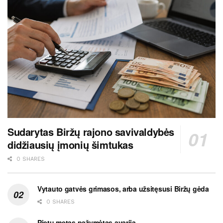
Sudarytas Biržų rajono savivaldybės
didžiausių įmonių šimtukas
0 SHARES
Vytauto gatvės grimasos, arba užsitęsusi Biržų gėda
0 SHARES
Pietų metas pažymėtas avarija