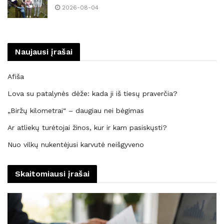
2026-08-04
Naujausi įrašai
Afiša
Lova su patalynės dėže: kada ji iš tiesų praverčia?
„Biržų kilometrai“ – daugiau nei bėgimas
Ar atliekų turėtojai žinos, kur ir kam pasiskųsti?
Nuo vilkų nukentėjusi karvutė neišgyveno
Skaitomiausi įrašai