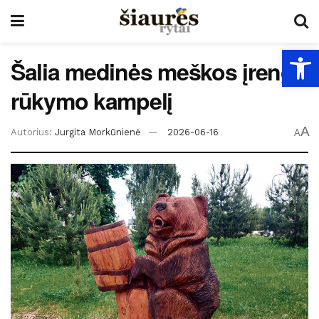
Open
Šalia medinės meškos įrengs
rūkymo kampelį
A
Autorius:
Jurgita Morkūnienė
2026-06-16
A