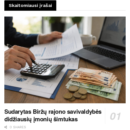
Skaitomiausi įrašai
Sudarytas Biržų rajono savivaldybės
didžiausių įmonių šimtukas
0 SHARES