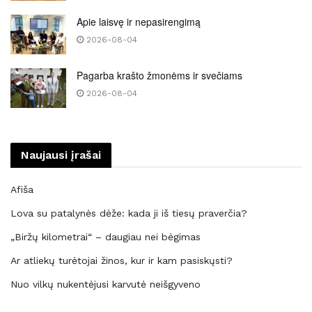
Apie laisvę ir nepasirengimą
2026-08-04
Pagarba krašto žmonėms ir svečiams
2026-08-04
Naujausi įrašai
Afiša
Lova su patalynės dėže: kada ji iš tiesų praverčia?
„Biržų kilometrai“ – daugiau nei bėgimas
Ar atliekų turėtojai žinos, kur ir kam pasiskųsti?
Nuo vilkų nukentėjusi karvutė neišgyveno