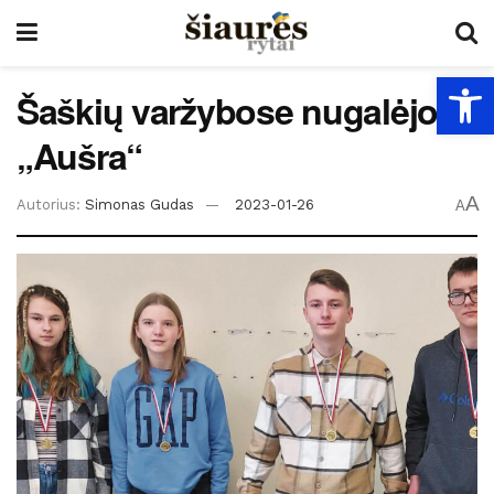
Open
Šaškių varžybose nugalėjo
„Aušra“
A
Autorius:
Simonas Gudas
2023-01-26
A