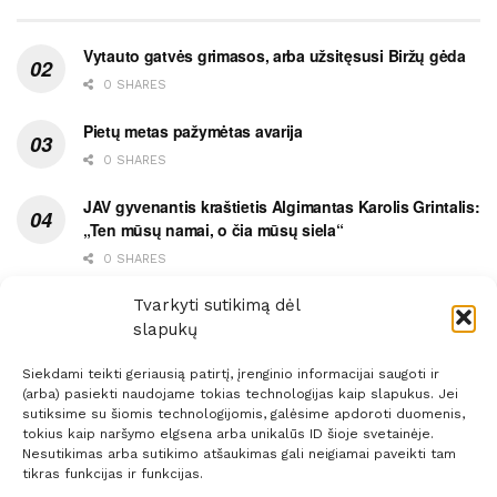
Vytauto gatvės grimasos, arba užsitęsusi Biržų gėda
0 SHARES
Pietų metas pažymėtas avarija
0 SHARES
JAV gyvenantis kraštietis Algimantas Karolis Grintalis:
„Ten mūsų namai, o čia mūsų siela“
0 SHARES
Ypatingas dviejų medikių likimo ryšys
Tvarkyti sutikimą dėl
slapukų
0 SHARES
Siekdami teikti geriausią patirtį, įrenginio informacijai saugoti ir
(arba) pasiekti naudojame tokias technologijas kaip slapukus. Jei
sutiksime su šiomis technologijomis, galėsime apdoroti duomenis,
tokius kaip naršymo elgsena arba unikalūs ID šioje svetainėje.
Nesutikimas arba sutikimo atšaukimas gali neigiamai paveikti tam
Prenumerata
Reklama
Taisyklės
Kontaktai
tikras funkcijas ir funkcijas.