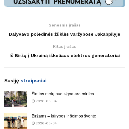
Senesnis įrašas
Dalyvavo poledinės žūklės varžybose Jakabpilyje
Kitas įrašas
Iš Biržų į Ukrainą iškeliaus elektros generatoriai
Susiję
straipsniai
Šimtas metų nuo signataro mirties
2026-08-04
Biržams – kūrybos ir šeimos šventė
2026-08-04