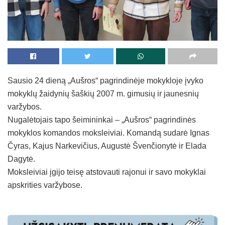
Sausio 24 dieną „Aušros“ pagrindinėje mokykloje įvyko
mokyklų žaidynių šaškių 2007 m. gimusių ir jaunesnių
varžybos.
Nugalėtojais tapo šeimininkai – „Aušros“ pagrindinės
mokyklos komandos moksleiviai. Komandą sudarė Ignas
Čyras, Kajus Narkevičius, Augustė Švenčionytė ir Elada
Dagytė.
Moksleiviai įgijo teisę atstovauti rajonui ir savo mokyklai
apskrities varžybose.