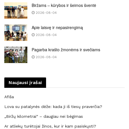
Biržams – kūrybos ir šeimos šventė
2026-08-04
Apie laisvę ir nepasirengimą
2026-08-04
Pagarba krašto žmonėms ir svečiams
2026-08-04
Naujausi įrašai
Afiša
Lova su patalynės dėže: kada ji iš tiesų praverčia?
„Biržų kilometrai“ – daugiau nei bėgimas
Ar atliekų turėtojai žinos, kur ir kam pasiskųsti?