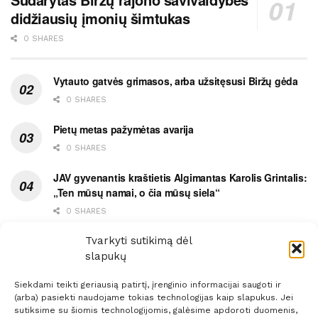
didžiausių įmonių šimtukas
0 SHARES
Vytauto gatvės grimasos, arba užsitęsusi Biržų gėda
0 SHARES
Pietų metas pažymėtas avarija
0 SHARES
JAV gyvenantis kraštietis Algimantas Karolis Grintalis:
„Ten mūsų namai, o čia mūsų siela“
0 SHARES
Ypatingas dviejų medikių likimo ryšys
Tvarkyti sutikimą dėl
slapukų
0 SHARES
Siekdami teikti geriausią patirtį, įrenginio informacijai saugoti ir
(arba) pasiekti naudojame tokias technologijas kaip slapukus. Jei
sutiksime su šiomis technologijomis, galėsime apdoroti duomenis,