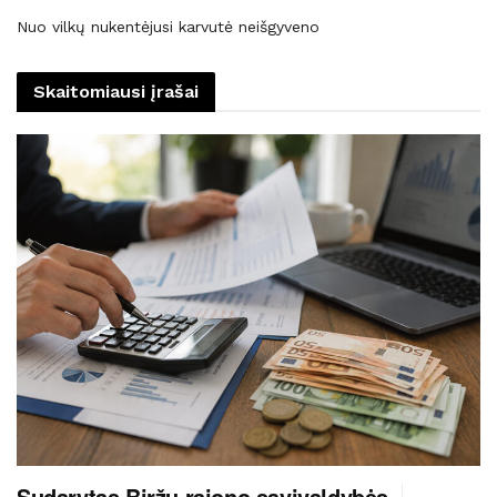
Nuo vilkų nukentėjusi karvutė neišgyveno
Skaitomiausi įrašai
Sudarytas Biržų rajono savivaldybės