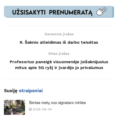
Senesnis įrašas
R. Šaknio atleidimas iš darbo teisėtas
Kitas įrašas
Profesorius paneigė visuomenėje įsišaknijusius
mitus apie 5G ryšį ir įvardijo jo privalumus
Susiję
straipsniai
Šimtas metų nuo signataro mirties
2026-08-04