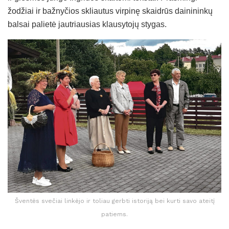
žodžiai ir bažnyčios skliautus virpinę skaidrūs dainininkų
balsai palietė jautriausias klausytojų stygas.
Šventės svečiai linkėjo ir toliau gerbti istoriją bei kurti savo ateitį
patiems.