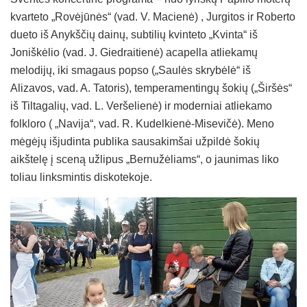
kvarteto „Rovėjūnės“ (vad. V. Macienė) , Jurgitos ir Roberto
dueto iš Anykščių dainų, subtilių kvinteto „Kvinta“ iš
Joniškėlio (vad. J. Giedraitienė) acapella atliekamų
melodijų, iki smagaus popso („Saulės skrybėlė“ iš
Alizavos, vad. A. Tatoris), temperamentingų šokių („Širšės“
iš Tiltagalių, vad. L. Veršelienė) ir moderniai atliekamo
folkloro ( „Navija“, vad. R. Kudelkienė-Misevičė). Meno
mėgėjų išjudinta publika sausakimšai užpildė šokių
aikštelę į sceną užlipus „Bernužėliams“, o jaunimas liko
toliau linksmintis diskotekoje.