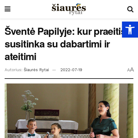
Open
Šventė Papilyje: kur praeitis
susitinka su dabartimi ir
ateitimi
A
Autorius:
Šiaurės Rytai
2022-07-19
A