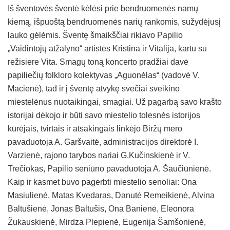
Iš šventovės šventė kėlėsi prie bendruomenės namų
kiemą, išpuoštą bendruomenės narių rankomis, sužydėjusį
lauko gėlėmis. Šventę šmaikščiai rikiavo Papilio
„Vaidintojų atžalyno“ artistės Kristina ir Vitalija, kartu su
režisiere Vita. Smagų toną koncerto pradžiai davė
papiliečių folkloro kolektyvas „Aguonėlas“ (vadovė V.
Macienė), tad ir į šventę atvykę svečiai sveikino
miestelėnus nuotaikingai, smagiai. Už pagarbą savo krašto
istorijai dėkojo ir būti savo miestelio tolesnės istorijos
kūrėjais, tvirtais ir atsakingais linkėjo Biržų mero
pavaduotoja A. Garšvaitė, administracijos direktorė I.
Varzienė, rajono tarybos nariai G.Kučinskienė ir V.
Trečiokas, Papilio seniūno pavaduotoja A. Šaučiūnienė.
Kaip ir kasmet buvo pagerbti miestelio senoliai: Ona
Masiulienė, Matas Kvedaras, Danutė Remeikienė, Alvina
Baltušienė, Jonas Baltušis, Ona Banienė, Eleonora
Žukauskienė, Mirdza Plepienė, Eugenija Šamšonienė,