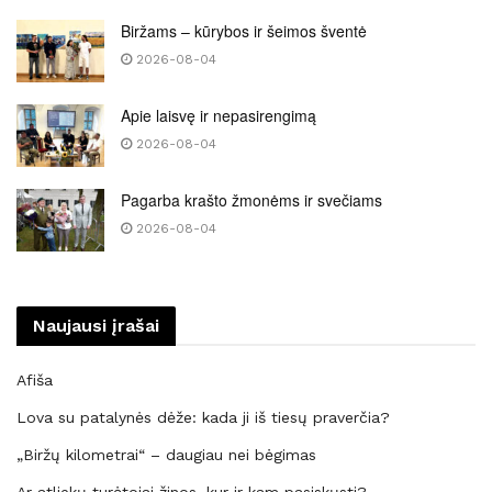
Biržams – kūrybos ir šeimos šventė
2026-08-04
Apie laisvę ir nepasirengimą
2026-08-04
Pagarba krašto žmonėms ir svečiams
2026-08-04
Naujausi įrašai
Afiša
Lova su patalynės dėže: kada ji iš tiesų praverčia?
„Biržų kilometrai“ – daugiau nei bėgimas