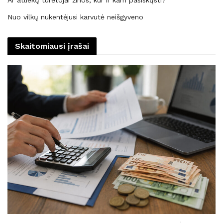
Ar atliekų turėtojai žinos, kur ir kam pasiskųsti?
Nuo vilkų nukentėjusi karvutė neišgyveno
Skaitomiausi įrašai