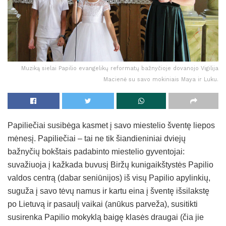
Muziką sielai Papilio evangelikų reformatų bažnyčioje dovanojo Vigilija
Macienė su savo mokiniais Maya ir Luku.
Papiliečiai susibėga kasmet į savo miestelio šventę liepos
mėnesį. Papiliečiai – tai ne tik šiandieniniai dviejų
bažnyčių bokštais padabinto miestelio gyventojai:
suvažiuoja į kažkada buvusį Biržų kunigaikštystės Papilio
valdos centrą (dabar seniūnijos) iš visų Papilio apylinkių,
suguža į savo tėvų namus ir kartu eina į šventę išsilakstę
po Lietuvą ir pasaulį vaikai (anūkus parveža), susitikti
susirenka Papilio mokyklą baigę klasės draugai (čia jie