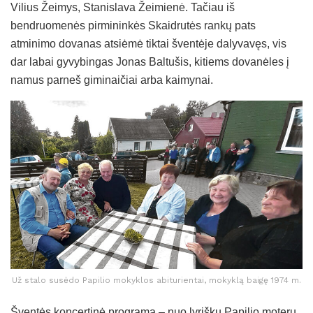
Vilius Žeimys, Stanislava Žeimienė. Tačiau iš
bendruomenės pirmininkės Skaidrutės rankų pats
atminimo dovanas atsiėmė tiktai šventėje dalyvavęs, vis
dar labai gyvybingas Jonas Baltušis, kitiems dovanėles į
namus parneš giminaičiai arba kaimynai.
Už stalo susėdo Papilio mokyklos abiturientai, mokyklą baigę 1974 m.
Šventės koncertinė programa – nuo lyriškų Papilio moterų