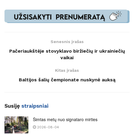
Senesnis įrašas
Pačeriaukštėje stovyklavo biržiečių ir ukrainiečių
vaikai
Kitas įrašas
Baltijos šalių čempionate nuskynė auksą
Susiję
straipsniai
Šimtas metų nuo signataro mirties
2026-08-04