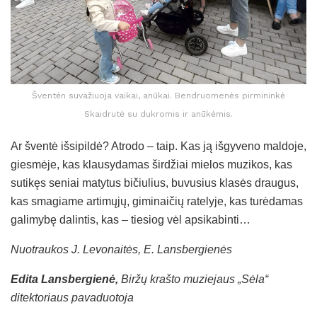
Šventėn suvažiuoja vaikai, anūkai. Bendruomenės pirmininkė
Skaidrutė su dukromis ir anūkėmis.
Ar šventė išsipildė? Atrodo – taip. Kas ją išgyveno maldoje,
giesmėje, kas klausydamas širdžiai mielos muzikos, kas
sutikęs seniai matytus bičiulius, buvusius klasės draugus,
kas smagiame artimųjų, giminaičių ratelyje, kas turėdamas
galimybę dalintis, kas – tiesiog vėl apsikabinti…
Nuotraukos J. Levonaitės, E. Lansbergienės
Edita Lansbergienė,
Biržų krašto muziejaus „Sėla“
ditektoriaus pavaduotoja