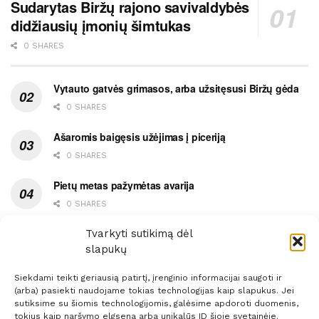
Sudarytas Biržų rajono savivaldybės
didžiausių įmonių šimtukas
0 SHARES
Vytauto gatvės grimasos, arba užsitęsusi Biržų gėda
0 SHARES
Ašaromis baigęsis užėjimas į piceriją
0 SHARES
Pietų metas pažymėtas avarija
0 SHARES
Ypatingas dviejų medikių likimo ryšys
Tvarkyti sutikimą dėl
slapukų
0 SHARES
Siekdami teikti geriausią patirtį, įrenginio informacijai saugoti ir
(arba) pasiekti naudojame tokias technologijas kaip slapukus. Jei
sutiksime su šiomis technologijomis, galėsime apdoroti duomenis,
tokius kaip naršymo elgsena arba unikalūs ID šioje svetainėje.