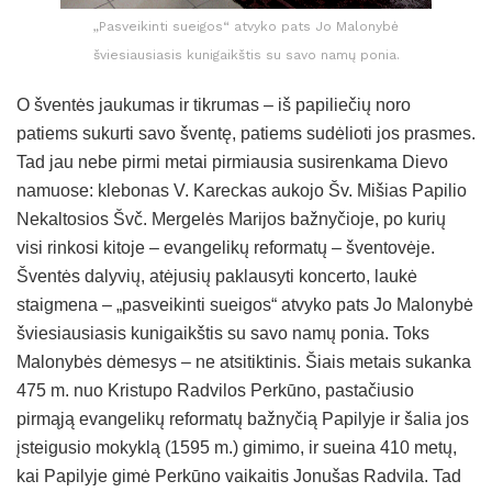
„Pasveikinti sueigos“ atvyko pats Jo Malonybė
šviesiausiasis kunigaikštis su savo namų ponia.
O šventės jaukumas ir tikrumas – iš papiliečių noro
patiems sukurti savo šventę, patiems sudėlioti jos prasmes.
Tad jau nebe pirmi metai pirmiausia susirenkama Dievo
namuose: klebonas V. Kareckas aukojo Šv. Mišias Papilio
Nekaltosios Švč. Mergelės Marijos bažnyčioje, po kurių
visi rinkosi kitoje – evangelikų reformatų – šventovėje.
Šventės dalyvių, atėjusių paklausyti koncerto, laukė
staigmena – „pasveikinti sueigos“ atvyko pats Jo Malonybė
šviesiausiasis kunigaikštis su savo namų ponia. Toks
Malonybės dėmesys – ne atsitiktinis. Šiais metais sukanka
475 m. nuo Kristupo Radvilos Perkūno, pastačiusio
pirmąją evangelikų reformatų bažnyčią Papilyje ir šalia jos
įsteigusio mokyklą (1595 m.) gimimo, ir sueina 410 metų,
kai Papilyje gimė Perkūno vaikaitis Jonušas Radvila. Tad