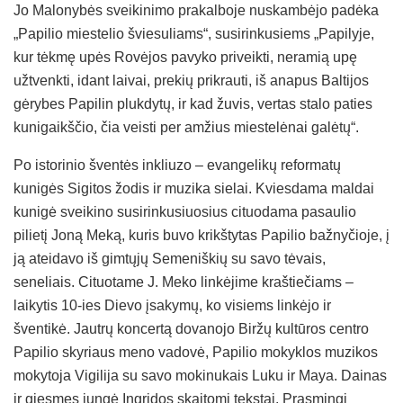
Jo Malonybės sveikinimo prakalboje nuskambėjo padėka
„Papilio miestelio šviesuliams“, susirinkusiems „Papilyje,
kur tėkmę upės Rovėjos pavyko priveikti, neramią upę
užtvenkti, idant laivai, prekių prikrauti, iš anapus Baltijos
gėrybes Papilin plukdytų, ir kad žuvis, vertas stalo paties
kunigaikščio, čia veisti per amžius miestelėnai galėtų“.
Po istorinio šventės inkliuzo – evangelikų reformatų
kunigės Sigitos žodis ir muzika sielai. Kviesdama maldai
kunigė sveikino susirinkusiuosius cituodama pasaulio
pilietį Joną Meką, kuris buvo krikštytas Papilio bažnyčioje, į
ją ateidavo iš gimtųjų Semeniškių su savo tėvais,
seneliais. Cituotame J. Meko linkėjime kraštiečiams –
laikytis 10-ies Dievo įsakymų, ko visiems linkėjo ir
šventikė. Jautrų koncertą dovanojo Biržų kultūros centro
Papilio skyriaus meno vadovė, Papilio mokyklos muzikos
mokytoja Vigilija su savo mokinukais Luku ir Maya. Dainas
ir giesmes jungė Ingridos skaitomi tekstai. Prasmingi