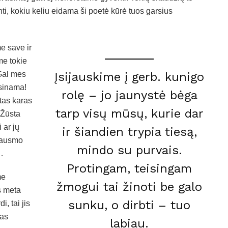
nti, kokiu keliu eidama ši poetė kūrė tuos garsius
e save ir
me tokie
Įsijauskime į gerb. kunigo
 Gal mes
isinama!
rolę – jo jaunystė bėga
tas karas
tarp visų mūsų, kurie dar
 Žūsta
 ar jų
ir šiandien trypia tiesą,
kausmo
mindo su purvais.
o…
Protingam, teisingam
me
žmogui tai žinoti be galo
s meta
sunku, o dirbti – tuo
, tai jis
sas
labiau.