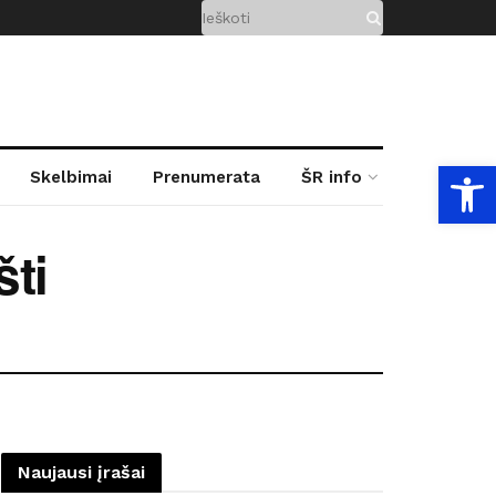
Open
Skelbimai
Prenumerata
ŠR info
šti
Naujausi įrašai