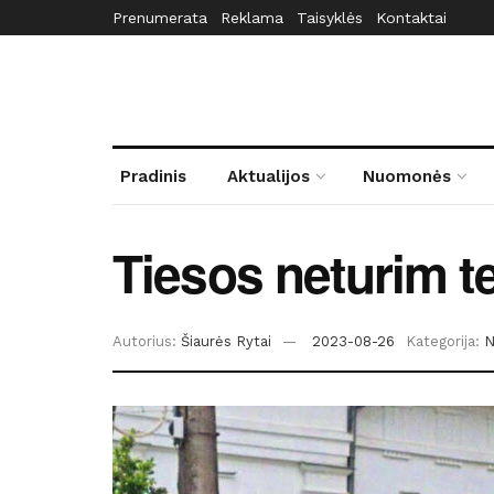
Prenumerata
Reklama
Taisyklės
Kontaktai
Pradinis
Aktualijos
Nuomonės
Tiesos neturim te
Autorius:
Šiaurės Rytai
2023-08-26
Kategorija:
N