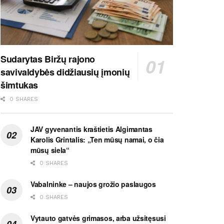
Sudarytas Biržų rajono
savivaldybės didžiausių įmonių
šimtukas
0 SHARES
JAV gyvenantis kraštietis Algimantas
Karolis Grintalis: „Ten mūsų namai, o čia
mūsų siela“
0 SHARES
Vabalninke – naujos grožio paslaugos
0 SHARES
Vytauto gatvės grimasos, arba užsitęsusi