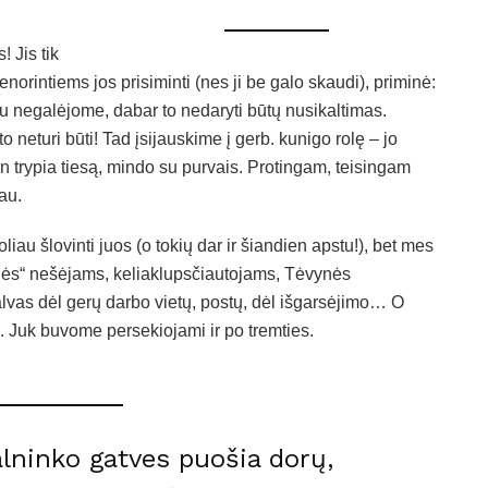
! Jis tik
norintiems jos prisiminti (nes ji be galo skaudi), priminė:
čiu negalėjome, dabar to nedaryti būtų nusikaltimas.
neturi būti! Tad įsijauskime į gerb. kunigo rolę – jo
en trypia tiesą, mindo su purvais. Protingam, teisingam
iau.
oliau šlovinti juos (o tokių dar ir šiandien apstu!), bet mes
aulės“ nešėjams, keliaklupsčiautojams, Tėvynės
vas dėl gerų darbo vietų, postų, dėl išgarsėjimo… O
 Juk buvome persekiojami ir po tremties.
lninko gatves puošia dorų,