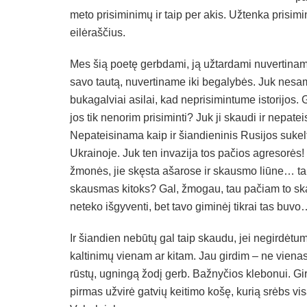
meto prisiminimų ir taip per akis. Užtenka prisimi
eilėraščius.
Mes šią poetę gerbdami, ją užtardami nuvertinam
savo tautą, nuvertiname iki begalybės. Juk nesa
bukagalviai asilai, kad neprisimintume istorijos.
jos tik nenorim prisiminti? Juk ji skaudi ir nepate
Nepateisinama kaip ir šiandieninis Rusijos sukel
Ukrainoje. Juk ten invazija tos pačios agresorės!
žmonės, jie skęsta ašarose ir skausmo liūne… tai
skausmas kitoks? Gal, žmogau, tau pačiam to s
neteko išgyventi, bet tavo giminėj tikrai tas buv
Ir šiandien nebūtų gal taip skaudu, jei negirdėtu
kaltinimų vienam ar kitam. Jau girdim – ne viena
rūstų, ugningą žodį gerb. Bažnyčios klebonui. Girdi
pirmas užvirė gatvių keitimo košę, kurią srėbs vi