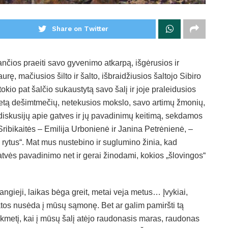
Share on Twitter
čios praeiti savo gyvenimo atkarpą, išgėrusios ir
urę, mačiusios šilto ir šalto, išbraidžiusios šaltojo Sibiro
tokio pat šalčio sukaustytą savo šalį ir joje praleidusios
etą dešimtmečių, netekusios mokslo, savo artimų žmonių,
diskusijų apie gatves ir jų pavadinimų keitimą, sekdamos
ribikaitės – Emilija Urbonienė ir Janina Petrėnienė, –
rytus“. Mat mus nustebino ir suglumino žinia, kad
atvės pavadinimo net ir gerai žinodami, kokios „šlovingos“
angieji, laikas bėga greit, metai veja metus… Įvykiai,
tos nusėda į mūsų sąmonę. Bet ar galim pamiršti tą
ikmetį, kai į mūsų šalį atėjo raudonasis maras, raudonas