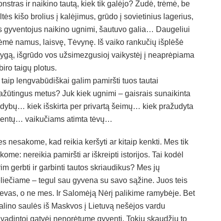
nstras ir naikino tautą, kiek tik galėjo? Žudė, trėmė, be
ltės kišo brolius į kalėjimus, grūdo į sovietinius lagerius,
s gyventojus naikino ugnimi, šautuvo galia… Daugeliui
ėmė namus, laisvę, Tėvynę. Iš vaiko rankučių išplėšė
ygą, išgrūdo vos užsimezgusioj vaikystėj į neaprėpiama
biro taigų plotus.
 taip lengvabūdiškai galim pamiršti tuos tautai
ažūtingus metus? Juk kiek ugnimi – gaisrais sunaikinta
dybų… kiek išskirta per privartą šeimų… kiek pražudyta
lentų… vaikučiams atimta tėvų…
s nesakome, kad reikia keršyti ar kitaip kenkti. Mes tik
kome: nereikia pamiršti ar iškreipti istorijos. Tai kodėl
rim gerbti ir garbinti tautos skriaudikus? Mes jų
liečiame – tegul sau gyvena su savo sąžine. Juos teis
evas, o ne mes. Ir Salomėją Nėrį palikime ramybėje. Bet
alino saulės iš Maskvos į Lietuvą nešėjos vardu
vadintoj gatvėj nenorėtume gyventi. Tokių skaudžių to