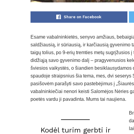
Share on Facebook
Esame vabalninkietės, senyvo amžiaus, bebaigian
saldžiausią, ir sūriausią, ir karčiausią gyvenimo ta
taigų tolius, po 9-erių tremties metų sugrįžusios į 
didžiąją savo gyvenimo dalį – pragyvenusios kel
šviesios vaikystės, o šiandien besiklausydamos 
spaudoje straipsnius šia tema, mes, dvi seserys S
pasišovėm parašyti savo pastebėjimus į „Šiaurės 
vabalninkiečiai nenori keisti Salomėjos Nėries g
poetės vardu ji pavadinta. Mums tai naujiena.
Br
da
Kodėl turim gerbti ir
la