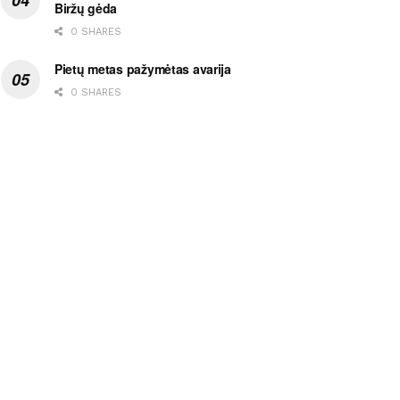
Biržų gėda
0 SHARES
Pietų metas pažymėtas avarija
0 SHARES