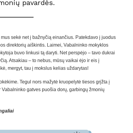
monių pavardės.
aip mus sekė net į bažnyčią einančius. Patekdavo į juodus
s direktorių aiškintis. Laimei, Vabalninko mokyklos
ytoja buvo linkusi tą daryti. Net perspėjo – tavo dukrai
ią. Atsakiau – to nebus, mūsų vaikai ėjo ir eis į
škė, mergyt, tau į mokslus kelias uždarytas!
okėkime. Tegul nors mažytė kruopelytė tiesos grįžta į
ar Vabalninko gatves puošia dorų, garbingų žmonių
galiai