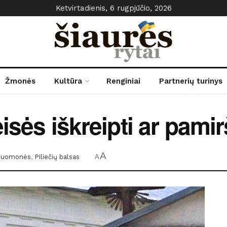
Ketvirtadienis, 6 rugpjūčio, 2026
Žmonės
Kultūra
Renginiai
Partnerių turinys
isės iškreipti ar pamir
A
uomonės
,
Piliečių balsas
A