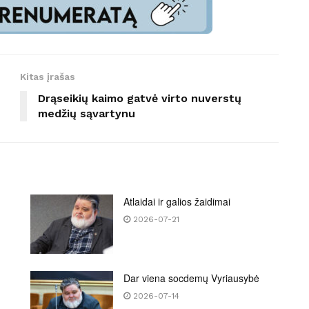
Kitas įrašas
Drąseikių kaimo gatvė virto nuverstų
medžių sąvartynu
Atlaidai ir galios žaidimai
2026-07-21
Dar viena socdemų Vyriausybė
2026-07-14