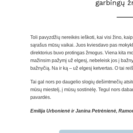
garbingų ž
Toli pavyzdžių nereikės ieškoti, kai visi žino, k
sąrašus mūsų vaikai. Juos kviesdavo pas mokyklo
direktorius buvo protingas žmogus. Viena kita mok
mažinsim pažymį už elgesį, nebeleisk jos į bažnyč
bažnyčią. Na ir ką – už elgesį ketvertas. O tai rei
Tai gal nors po daugelio slogių dešimtmečių atsit
mūsų miestelį, į mūsų sostinėlę. Tegul nors dab
pavardės.
Emilija Urbonienė ir Janina Petrėnienė, Ramon