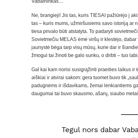
Vabalninkas…
Ne, brangieji! Jis tas, kuris TIESAI pažiūrėjo į akis
tas – kuris mums, užmiršusiems savo istoriją ar ne
tiesa privalo būti atstatyta. To padaryti sovietme
Sovietmečiu MELAS ėmė viršų ir klestėjo, dabar to 
jaunystė bėga tarp visų mūsų, kurie dar ir šiandi
žmogui tai žinoti be galo sunku, o dirbti – tuo lab
Gal kai kam norisi susigrąžinti praeities laikus ir t
aiškiai ir atvirai sakom: gera tuomet buvo tik „s
padugnėms ir išdavikams, žemai lenkiantiems gal
daugumai tai buvo skausmo, ašarų, siaubo metai.
Tegul nors dabar Vaba