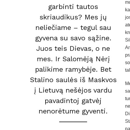
mo
garbinti tautos
ka
skriaudikus? Mes jų
jo
at
neliečiame – tegul sau
kn
gyvena su savo sąžine.
Si
Juos teis Dievas, o ne
Ar
pr
mes. Ir Salomėją Nėrį
so
palikime ramybėje. Bet
ta
Stalino saulės iš Maskvos
Me
į Lietuvą nešėjos vardu
sa
tu
pavadintoj gatvėj
ne
nenorėtume gyventi.
Di
St
pa