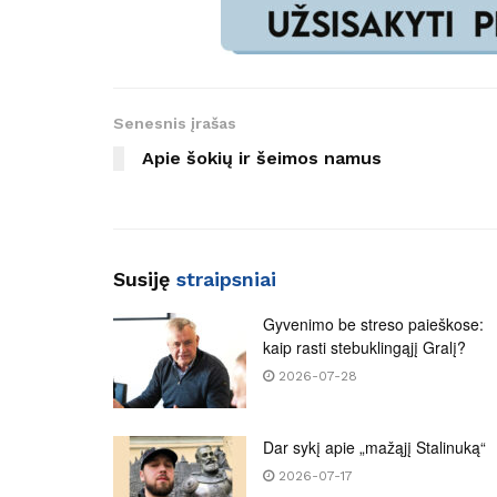
Senesnis įrašas
Apie šokių ir šeimos namus
Susiję
straipsniai
Gyvenimo be streso paieškose:
kaip rasti stebuklingąjį Gralį?
2026-07-28
Dar sykį apie „mažąjį Stalinuką“
2026-07-17