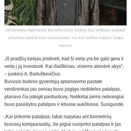
Verslininkas Algimantas Bartuškevičius stebisi, kad didžiulio pastato
viršutiniai aukštai buvo nenaudojami tol, kol visiškai nušiuro, langai
supuvo.
„Iš pradžių turėjau įrodinėti, kad ši vieta yra be galo gera ir
verta į ją investuoti. Kai išaiškinau, visiems atsivėrė akys“,
– juokėsi A. Bartuškevičius.
Buvusio buitinio gyventojų aptarnavimo pastate
verslininkas jau seniau buvo įsigijęs nedideles patalpas,
planavo čia įsteigti parduotuvę. Netikėtai jiems nebrangiai
buvo pasiūlytos patalpos ir kituose aukštuose. Susigundė.
„Kai pirkome patalpas, labai supykau ant tuometinių
buvusių komjaunuolių. Jie pigiai susipirko patalpas ir jas