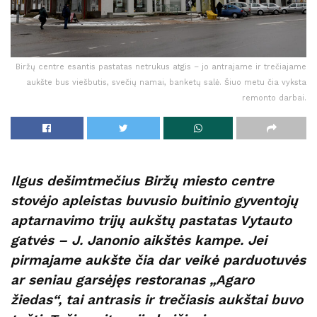
Biržų centre esantis pastatas netrukus atgis – jo antrajame ir trečiajame
aukšte bus viešbutis, svečių namai, banketų salė. Šiuo metu čia vyksta
remonto darbai.
Ilgus dešimtmečius Biržų miesto centre
stovėjo apleistas buvusio buitinio gyventojų
aptarnavimo trijų aukštų pastatas Vytauto
gatvės – J. Janonio aikštės kampe. Jei
pirmajame aukšte čia dar veikė parduotuvės
ar seniau garsėjęs restoranas „Agaro
žiedas“, tai antrasis ir trečiasis aukštai buvo