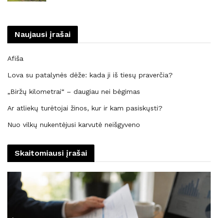
Naujausi įrašai
Afiša
Lova su patalynės dėže: kada ji iš tiesų praverčia?
„Biržų kilometrai“ – daugiau nei bėgimas
Ar atliekų turėtojai žinos, kur ir kam pasiskųsti?
Nuo vilkų nukentėjusi karvutė neišgyveno
Skaitomiausi įrašai