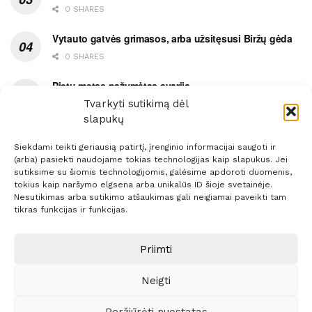
0 SHARES
Vytauto gatvės grimasos, arba užsitęsusi Biržų gėda
0 SHARES
Pietų metas pažymėtas avarija
Tvarkyti sutikimą dėl
0 SHARES
slapukų
Siekdami teikti geriausią patirtį, įrenginio informacijai saugoti ir
(arba) pasiekti naudojame tokias technologijas kaip slapukus. Jei
sutiksime su šiomis technologijomis, galėsime apdoroti duomenis,
tokius kaip naršymo elgsena arba unikalūs ID šioje svetainėje.
Prenumerata
Reklama
Taisyklės
Kontaktai
Nesutikimas arba sutikimo atšaukimas gali neigiamai paveikti tam
tikras funkcijas ir funkcijas.
Sprendimas:
ITBrolis
Priimti
© 2021 Visos teisės saugomos
Siaure.lt
Neigti
Peržiūrėti nuostatas