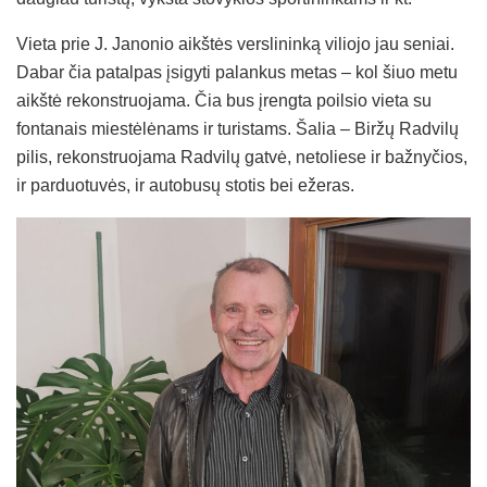
Vieta prie J. Janonio aikštės verslininką viliojo jau seniai.
Dabar čia patalpas įsigyti palankus metas – kol šiuo metu
aikštė rekonstruojama. Čia bus įrengta poilsio vieta su
fontanais miestėlėnams ir turistams. Šalia – Biržų Radvilų
pilis, rekonstruojama Radvilų gatvė, netoliese ir bažnyčios,
ir parduotuvės, ir autobusų stotis bei ežeras.