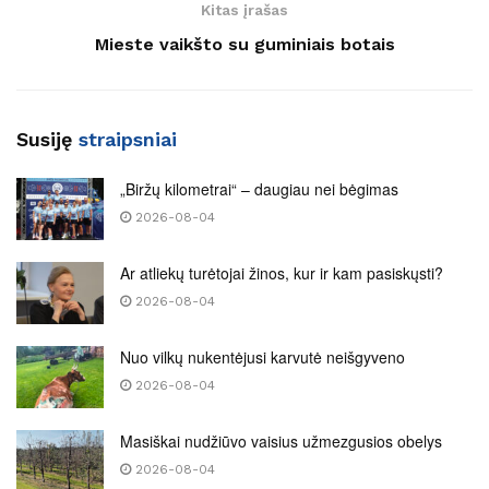
Kitas įrašas
Mieste vaikšto su guminiais botais
Susiję
straipsniai
„Biržų kilometrai“ – daugiau nei bėgimas
2026-08-04
Ar atliekų turėtojai žinos, kur ir kam pasiskųsti?
2026-08-04
Nuo vilkų nukentėjusi karvutė neišgyveno
2026-08-04
Masiškai nudžiūvo vaisius užmezgusios obelys
2026-08-04