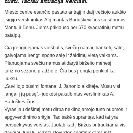
tušti. Tačiau situacija keičiasi.
Miesto centre esančio pastato antrąjį ir dalį trečiojo aukšto
įsigijo verslininkas Algimantas Bartuškevičius su sūnumis
Mantu ir Benu. Jiems priklauso per 670 kvadratinių metrų
patalpų.
Čia įrenginėjamas viešbutis, svečių namai, banketų salė,
galvojama įrengti sporto salę ir žaidimų vietą vaikams.
Planuojama svečių namus atidaryti birželio mėnesį,
turizmo sezono pradžioje. Čia bus įrengta penkiolika
liuksų.
„Suviliojo būsimi fontanai J. Janonio aikštėje. Mūsų visi
langai į jų pusę“,- juokėsi pakalbintas verslininkas A.
Bartuškevičius.
Vyras jau dešimtį metų dirba nekilnojamojo turto nuomos ir
apgyvendinimo srityje. Tad sakė suprantąs, kad tai yra
perspektyvus verslas. Juolab kad į Biržus pritraukiama vis
daugiau turistų, vyksta stovyklos sportininkams ir kt.