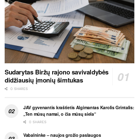
Sudarytas Biržų rajono savivaldybės
didžiausių įmonių šimtukas
0 SHARES
JAV gyvenantis kraštietis Algimantas Karolis Grintalis:
„Ten mūsų namai, o čia mūsų siela“
0 SHARES
Vabalninke – naujos grožio paslaugos