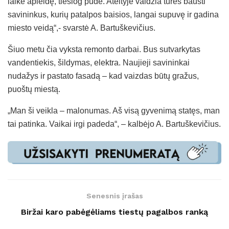
laikė apleidę, tiesiog pūdė. Ateityje valdžia turės bausti
savininkus, kurių patalpos baisios, langai supuvę ir gadina
miesto veidą“,- svarstė A. Bartuškevičius.
Šiuo metu čia vyksta remonto darbai. Bus sutvarkytas
vandentiekis, šildymas, elektra. Naujieji savininkai
nudažys ir pastato fasadą – kad vaizdas būtų gražus,
puoštų miestą.
„Man ši veikla – malonumas. Aš visą gyvenimą statęs, man
tai patinka. Vaikai irgi padeda“, – kalbėjo A. Bartuškevičius.
Senesnis įrašas
Biržai karo pabėgėliams tiestų pagalbos ranką