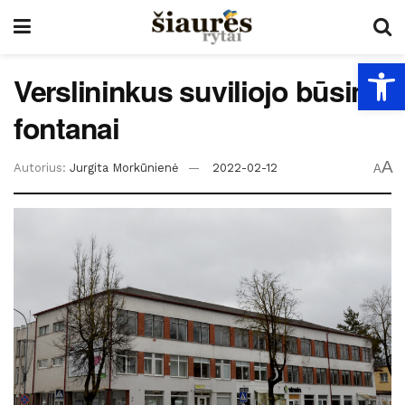
Open
Verslininkus suviliojo būsimi
fontanai
A
Autorius:
Jurgita Morkūnienė
2022-02-12
A