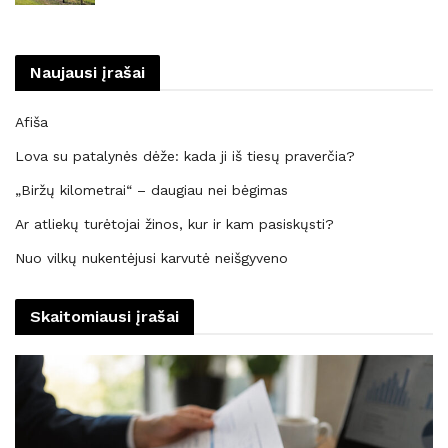
Naujausi įrašai
Afiša
Lova su patalynės dėže: kada ji iš tiesų praverčia?
„Biržų kilometrai“ – daugiau nei bėgimas
Ar atliekų turėtojai žinos, kur ir kam pasiskųsti?
Nuo vilkų nukentėjusi karvutė neišgyveno
Skaitomiausi įrašai