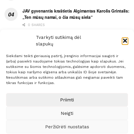
JAV gyvenantis kraštietis Algimantas Karolis Grintalis:
„Ten mūsų namai, o čia mūsų siela“
0 SHARES
Ypatingas dviejų medikių likimo ryšys
Tvarkyti sutikimą dėl
slapukų
0 SHARES
Siekdami teikti geriausią patirtį, įrenginio informacijai saugoti ir
(arba) pasiekti naudojame tokias technologijas kaip slapukus. Jei
sutiksime su šiomis technologijomis, galėsime apdoroti duomenis,
tokius kaip naršymo elgsena arba unikalūs ID šioje svetainėje.
Nesutikimas arba sutikimo atšaukimas gali neigiamai paveikti tam
Prenumerata
Reklama
Taisyklės
Kontaktai
tikras funkcijas ir funkcijas.
Sprendimas:
ITBrolis
Priimti
Neigti
© 2021 Visos teisės saugomos
Siaure.lt
Peržiūrėti nuostatas