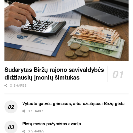
Sudarytas Biržų rajono savivaldybės
didžiausių įmonių šimtukas
0 SHARES
Vytauto gatvės grimasos, arba užsitęsusi Biržų gėda
0 SHARES
Pietų metas pažymėtas avarija
0 SHARES