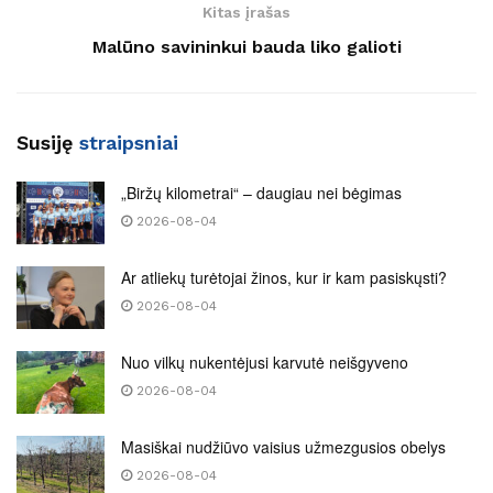
Kitas įrašas
Malūno savininkui bauda liko galioti
Susiję
straipsniai
„Biržų kilometrai“ – daugiau nei bėgimas
2026-08-04
Ar atliekų turėtojai žinos, kur ir kam pasiskųsti?
2026-08-04
Nuo vilkų nukentėjusi karvutė neišgyveno
2026-08-04
Masiškai nudžiūvo vaisius užmezgusios obelys
2026-08-04