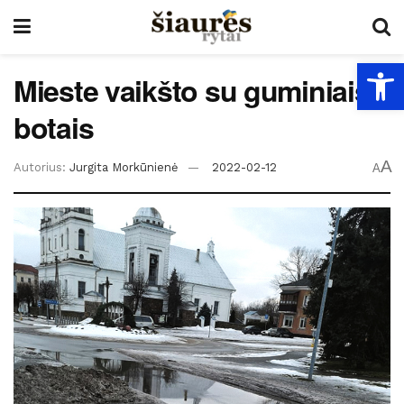
Open
Mieste vaikšto su guminiais
botais
A
Autorius:
Jurgita Morkūnienė
2022-02-12
A