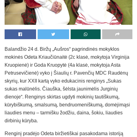
Balandžio 24 d. Biržų „Aušros“ pagrindinės mokyklos
mokinės Odeta Kriaučiūnaitė (2c klasė, mokytoja Virginija
Kruopienė) ir Goda Kruopytė (4a klasė, mokytoja Asta
Petrusevičienė) vyko į Šiaulių r. Pavenčių MDC Raudėnų
skyrių, kur XXII kartą vyko edukacinis renginys „Sukas
sukas malūnėlis. Čiauška, šėlsta jaunimėlis Jurginių
dienoje“. Renginys skirtas ugdyti mokinių tautiškumą,
kūrybiškumą, smalsumą, bendruomeniškumą, domėjimąsi
liaudies menu – tarmišku žodžiu, daina, šokiu, liaudies
dirbinių kūryba.
Renginį pradėjo Odeta biržietiškai pasakodama istoriją