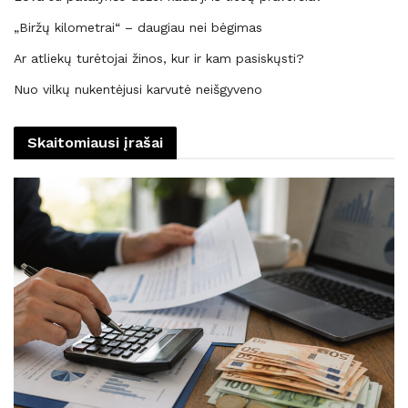
„Biržų kilometrai“ – daugiau nei bėgimas
Ar atliekų turėtojai žinos, kur ir kam pasiskųsti?
Nuo vilkų nukentėjusi karvutė neišgyveno
Skaitomiausi įrašai