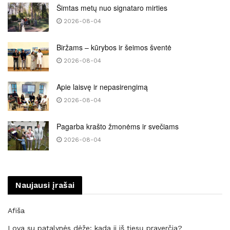
Šimtas metų nuo signataro mirties
2026-08-04
Biržams – kūrybos ir šeimos šventė
2026-08-04
Apie laisvę ir nepasirengimą
2026-08-04
Pagarba krašto žmonėms ir svečiams
2026-08-04
Naujausi įrašai
Afiša
Lova su patalynės dėže: kada ji iš tiesų praverčia?