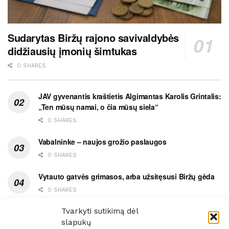
Sudarytas Biržų rajono savivaldybės
didžiausių įmonių šimtukas
0 SHARES
JAV gyvenantis kraštietis Algimantas Karolis Grintalis:
„Ten mūsų namai, o čia mūsų siela“
0 SHARES
Vabalninke – naujos grožio paslaugos
0 SHARES
Vytauto gatvės grimasos, arba užsitęsusi Biržų gėda
0 SHARES
Pietų metas pažymėtas avarija
Tvarkyti sutikimą dėl
slapukų
0 SHARES