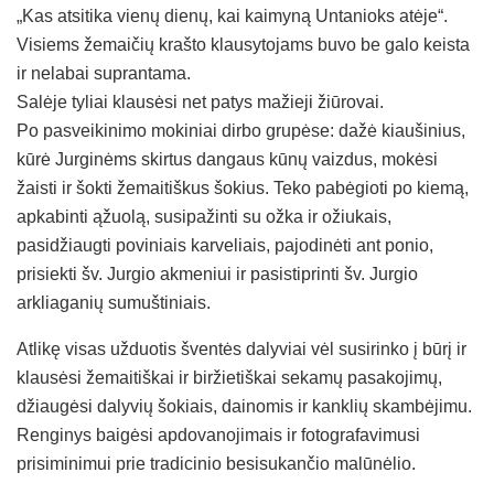
„Kas atsitika vienų dienų, kai kaimyną Untanioks atėje“.
Visiems žemaičių krašto klausytojams buvo be galo keista
ir nelabai suprantama.
Salėje tyliai klausėsi net patys mažieji žiūrovai.
Po pasveikinimo mokiniai dirbo grupėse: dažė kiaušinius,
kūrė Jurginėms skirtus dangaus kūnų vaizdus, mokėsi
žaisti ir šokti žemaitiškus šokius. Teko pabėgioti po kiemą,
apkabinti ąžuolą, susipažinti su ožka ir ožiukais,
pasidžiaugti poviniais karveliais, pajodinėti ant ponio,
prisiekti šv. Jurgio akmeniui ir pasistiprinti šv. Jurgio
arkliaganių sumuštiniais.
Atlikę visas užduotis šventės dalyviai vėl susirinko į būrį ir
klausėsi žemaitiškai ir biržietiškai sekamų pasakojimų,
džiaugėsi dalyvių šokiais, dainomis ir kanklių skambėjimu.
Renginys baigėsi apdovanojimais ir fotografavimusi
prisiminimui prie tradicinio besisukančio malūnėlio.