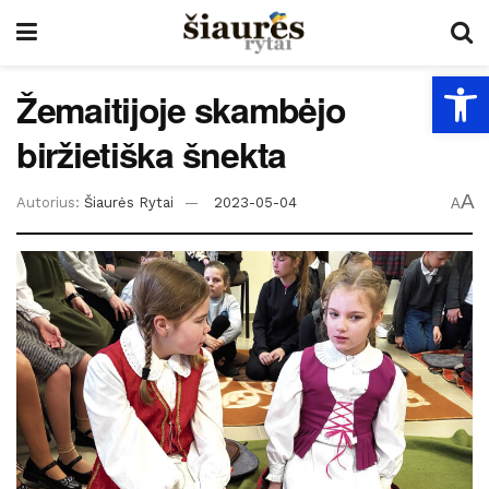
Open
Žemaitijoje skambėjo
biržietiška šnekta
A
Autorius:
Šiaurės Rytai
2023-05-04
A