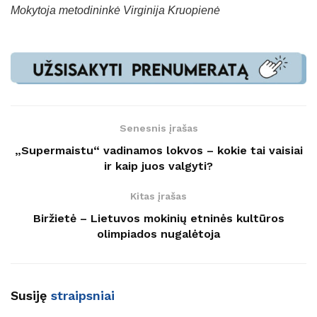
Mokytoja metodininkė Virginija Kruopienė
Senesnis įrašas
„Supermaistu“ vadinamos lokvos – kokie tai vaisiai
ir kaip juos valgyti?
Kitas įrašas
Biržietė – Lietuvos mokinių etninės kultūros
olimpiados nugalėtoja
Susiję
straipsniai