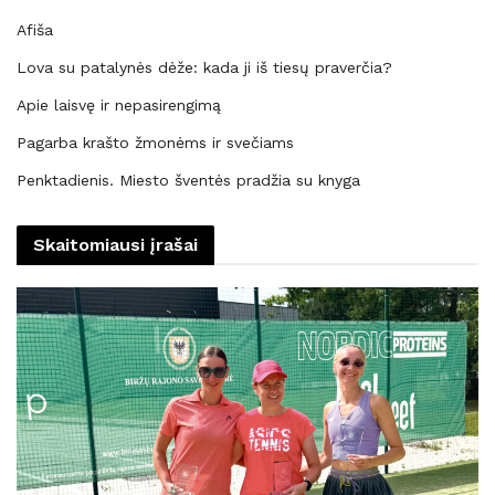
Afiša
Lova su patalynės dėže: kada ji iš tiesų praverčia?
Apie laisvę ir nepasirengimą
Pagarba krašto žmonėms ir svečiams
Penktadienis. Miesto šventės pradžia su knyga
Skaitomiausi įrašai