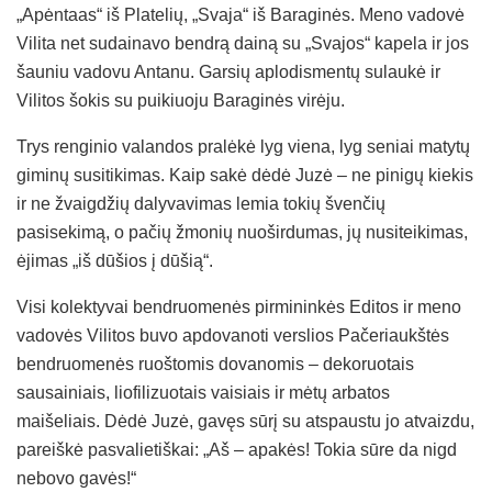
„Apėntaas“ iš Platelių, „Svaja“ iš Baraginės. Meno vadovė
Vilita net sudainavo bendrą dainą su „Svajos“ kapela ir jos
šauniu vadovu Antanu. Garsių aplodismentų sulaukė ir
Vilitos šokis su puikiuoju Baraginės virėju.
Trys renginio valandos pralėkė lyg viena, lyg seniai matytų
giminų susitikimas. Kaip sakė dėdė Juzė – ne pinigų kiekis
ir ne žvaigdžių dalyvavimas lemia tokių švenčių
pasisekimą, o pačių žmonių nuoširdumas, jų nusiteikimas,
ėjimas „iš dūšios į dūšią“.
Visi kolektyvai bendruomenės pirmininkės Editos ir meno
vadovės Vilitos buvo apdovanoti verslios Pačeriaukštės
bendruomenės ruoštomis dovanomis – dekoruotais
sausainiais, liofilizuotais vaisiais ir mėtų arbatos
maišeliais. Dėdė Juzė, gavęs sūrį su atspaustu jo atvaizdu,
pareiškė pasvalietiškai: „Aš – apakės! Tokia sūre da nigd
nebovo gavės!“