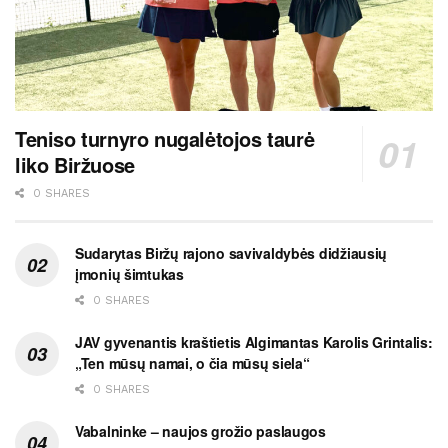
Teniso turnyro nugalėtojos taurė
liko Biržuose
0 SHARES
Sudarytas Biržų rajono savivaldybės didžiausių
įmonių šimtukas
0 SHARES
JAV gyvenantis kraštietis Algimantas Karolis Grintalis:
„Ten mūsų namai, o čia mūsų siela“
0 SHARES
Vabalninke – naujos grožio paslaugos