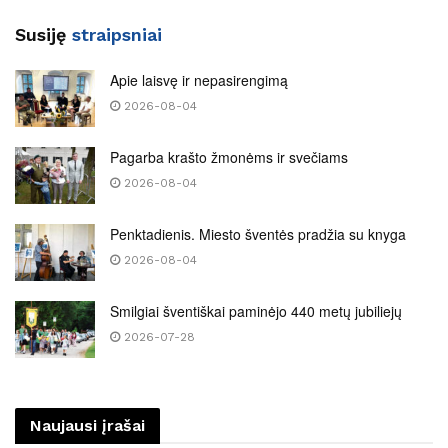
Susiję
straipsniai
Apie laisvę ir nepasirengimą
2026-08-04
Pagarba krašto žmonėms ir svečiams
2026-08-04
Penktadienis. Miesto šventės pradžia su knyga
2026-08-04
Smilgiai šventiškai paminėjo 440 metų jubiliejų
2026-07-28
Naujausi įrašai