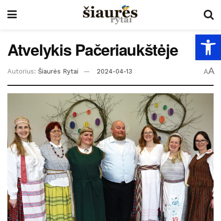
Open
Atvelykis Pačeriaukštėje
A
Autorius:
Šiaurės Rytai
2024-04-13
A