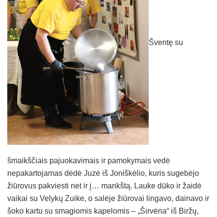
Šventę su
šmaikščiais pajuokavimais ir pamokymais vedė
nepakartojamas dėdė Juzė iš Joniškėlio, kuris sugebėjo
žiūrovus pakviesti net ir į… mankštą. Lauke dūko ir žaidė
vaikai su Velykų Zuike, o salėje žiūrovai lingavo, dainavo ir
šoko kartu su smagiomis kapelomis – „Širvėna“ iš Biržų,