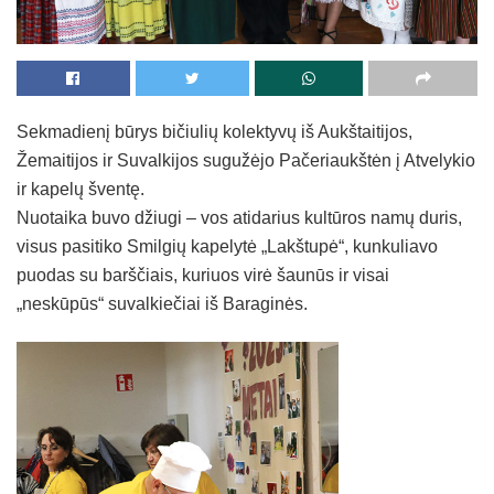
Sekmadienį būrys bičiulių kolektyvų iš Aukštaitijos,
Žemaitijos ir Suvalkijos sugužėjo Pačeriaukštėn į Atvelykio
ir kapelų šventę.
Nuotaika buvo džiugi – vos atidarius kultūros namų duris,
visus pasitiko Smilgių kapelytė „Lakštupė“, kunkuliavo
puodas su barščiais, kuriuos virė šaunūs ir visai
„neskūpūs“ suvalkiečiai iš Baraginės.