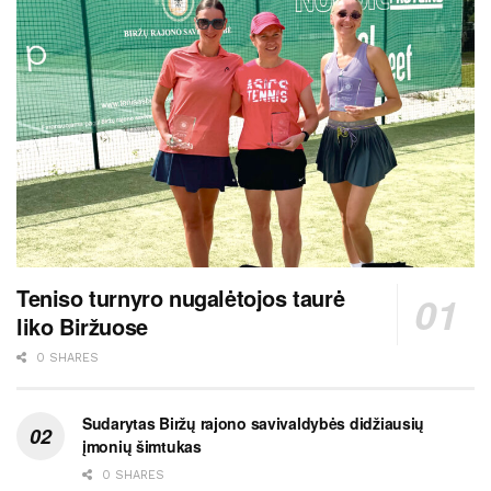
Teniso turnyro nugalėtojos taurė
liko Biržuose
0 SHARES
Sudarytas Biržų rajono savivaldybės didžiausių
įmonių šimtukas
0 SHARES