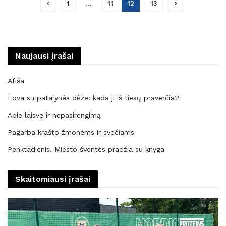
1
…
11
12
13
Naujausi įrašai
Afiša
Lova su patalynės dėže: kada ji iš tiesų praverčia?
Apie laisvę ir nepasirengimą
Pagarba krašto žmonėms ir svečiams
Penktadienis. Miesto šventės pradžia su knyga
Skaitomiausi įrašai