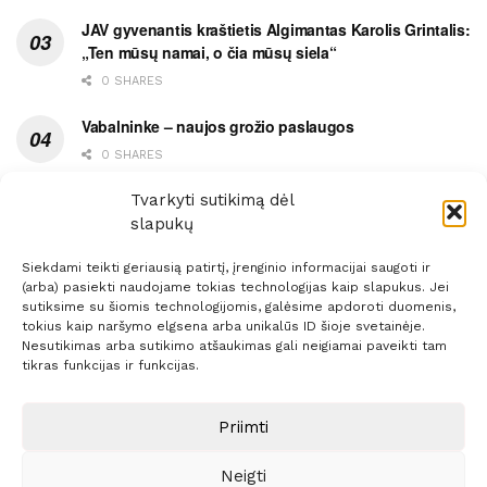
JAV gyvenantis kraštietis Algimantas Karolis Grintalis:
„Ten mūsų namai, o čia mūsų siela“
0 SHARES
Vabalninke – naujos grožio paslaugos
0 SHARES
Vytauto gatvės grimasos, arba užsitęsusi Biržų gėda
Tvarkyti sutikimą dėl
slapukų
0 SHARES
Siekdami teikti geriausią patirtį, įrenginio informacijai saugoti ir
(arba) pasiekti naudojame tokias technologijas kaip slapukus. Jei
sutiksime su šiomis technologijomis, galėsime apdoroti duomenis,
tokius kaip naršymo elgsena arba unikalūs ID šioje svetainėje.
Nesutikimas arba sutikimo atšaukimas gali neigiamai paveikti tam
Prenumerata
Reklama
Taisyklės
Kontaktai
tikras funkcijas ir funkcijas.
Sprendimas:
ITBrolis
Priimti
Neigti