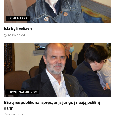
KOMENTARAI
Išlaikyti vėliavą
2022-03-01
BIRŽŲ NAUJIENOS
Biržų respublikonai spręs, ar įsijungs į naują politinį
darinį