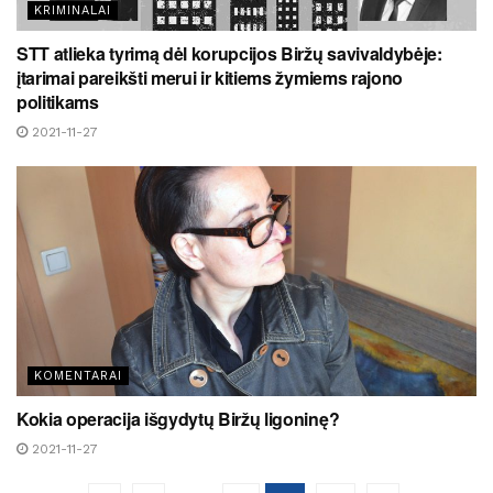
KRIMINALAI
STT atlieka tyrimą dėl korupcijos Biržų savivaldybėje:
įtarimai pareikšti merui ir kitiems žymiems rajono
politikams
2021-11-27
KOMENTARAI
Kokia operacija išgydytų Biržų ligoninę?
2021-11-27