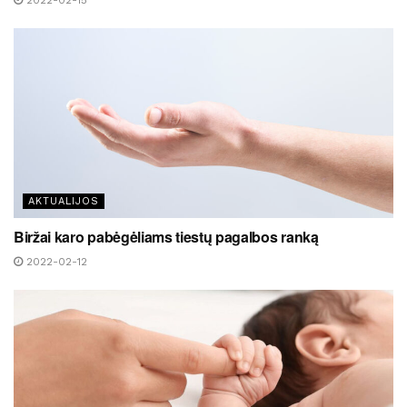
2022-02-15
AKTUALIJOS
Biržai karo pabėgėliams tiestų pagalbos ranką
2022-02-12