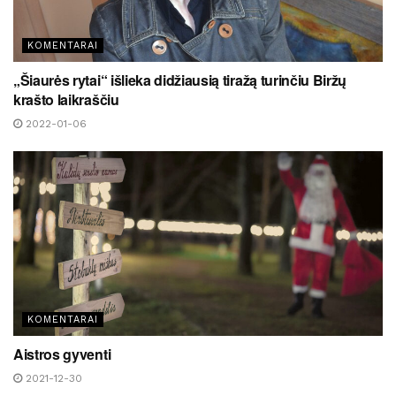
KOMENTARAI
„Šiaurės rytai“ išlieka didžiausią tiražą turinčiu Biržų
krašto laikraščiu
2022-01-06
KOMENTARAI
Aistros gyventi
2021-12-30