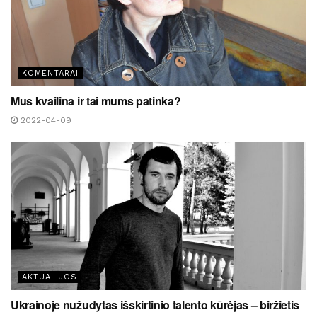
KOMENTARAI
Mus kvailina ir tai mums patinka?
2022-04-09
AKTUALIJOS
Ukrainoje nužudytas išskirtinio talento kūrėjas – biržietis