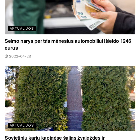
AKTUALIJOS
Seimo narys per tris mėnesius automobiliui išleido 1246
eurus
2022-04-28
AKTUALIJOS
Sovietinių karių kapinėse šalins žvaigždes ir