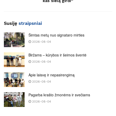
kas sielą girdi“
Susiję
straipsniai
Šimtas metų nuo signataro mirties
2026-08-04
Biržams – kūrybos ir šeimos šventė
2026-08-04
Apie laisvę ir nepasirengimą
2026-08-04
Pagarba krašto žmonėms ir svečiams
2026-08-04