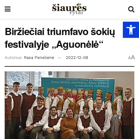
Open
Biržiečiai triumfavo šokių
festivalyje „Aguonėlė“
A
Autorius:
Rasa Penelienė
2022-12-08
A