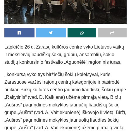
Lapkričio 26 d. Zarasų kultūros centre vyko Lietuvos vaikų
ir moksleivių liaudiškų šokių grupių, ansamblių, šokio
studijų konkursinio festivalio „Aguonėlė“ regioninis turas.
Į konkursą vyko trys biržiečių šokių kolektyvai, kurie
Zarasuose varžėsi rajonų centrų kategorijoje ir pasirodė
puikiai. Biržų kultūros centro jaunimo liaudiškų šokių grupė
„Raitytinis“ (vad. D. Kalkienė) užėmė pirmąją vietą. Biržų
„Aušros“ pagrindinės mokyklos jaunučių liaudiškų šokių
grupė „Aušra“ (vad. A. Vaitiekūnienė) iškovojo II vietą. Biržų
„Aušros“ pagrindinės mokyklos jaunuolių liaudies šokių
grupė „Aušra“ (vad. A. Vaitiekūnienė) užėmė pirmąją vietą.