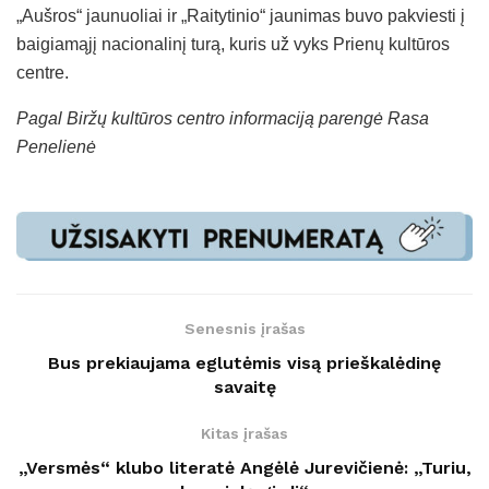
„Aušros“ jaunuoliai ir „Raitytinio“ jaunimas buvo pakviesti į
baigiamąjį nacionalinį turą, kuris už vyks Prienų kultūros
centre.
Pagal Biržų kultūros centro informaciją parengė Rasa
Penelienė
Senesnis įrašas
Bus prekiaujama eglutėmis visą prieškalėdinę
savaitę
Kitas įrašas
„Versmės“ klubo literatė Angėlė Jurevičienė: „Turiu,