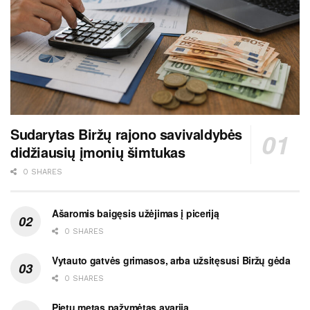
Sudarytas Biržų rajono savivaldybės
didžiausių įmonių šimtukas
0 SHARES
Ašaromis baigęsis užėjimas į piceriją
0 SHARES
Vytauto gatvės grimasos, arba užsitęsusi Biržų gėda
0 SHARES
Pietų metas pažymėtas avarija