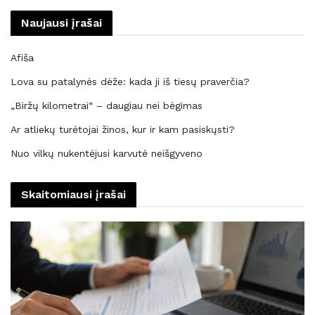
Naujausi įrašai
Afiša
Lova su patalynės dėže: kada ji iš tiesų praverčia?
„Biržų kilometrai“ – daugiau nei bėgimas
Ar atliekų turėtojai žinos, kur ir kam pasiskųsti?
Nuo vilkų nukentėjusi karvutė neišgyveno
Skaitomiausi įrašai