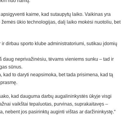
0 km nuo namų.
tų apsigyventi kaime, kad sutaupytų laiko. Vaikinas yra
o žemės ūkio technologijas, dalį laiko mokėsi nuotoliu, bet
ir dirbau sporto klube administratoriumi, sutikau įdomių
š daug neprivažinėsiu, tėvams vieniems sunku – tad ir
ngas sūnus.
, kad to daryti neapsimoka, bet tada prisimena, kad tą
i prasmę.
is sako, kad dauguma darbų augalininkystės ūkyje visgi
ažnai vaikštai tepaluotas, purvinas, suprakaitavęs –
, nebent jos pasirinktų auginti vištas ar daržininkystę.“