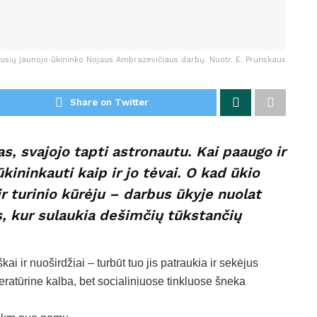
usių jaunojo ūkininko Nojaus Ambrazevičiaus darbų. Nuotr. E. Prunskaus
Share on Twitter
, svajojo tapti astronautu. Kai paaugo ir
ūkininkauti kaip ir jo tėvai. O kad ūkio
ir turinio kūrėju – darbus ūkyje nuolat
lus, kur sulaukia dešimčių tūkstančių
i ir nuoširdžiai – turbūt tuo jis patraukia ir sekėjus
iteratūrine kalba, bet socialiniuose tinkluose šneka