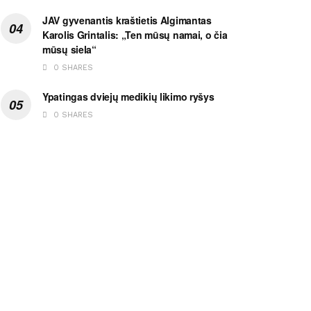
JAV gyvenantis kraštietis Algimantas
Karolis Grintalis: „Ten mūsų namai, o čia
mūsų siela“
0 SHARES
Ypatingas dviejų medikių likimo ryšys
0 SHARES