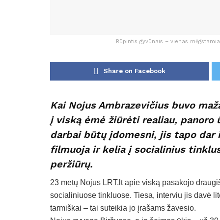
Rūpintis gyvūnais – vienas mėgstamia
Share on Facebook
Kai Nojus Ambrazevičius buvo mažas
į viską ėmė žiūrėti realiau, panoro 
darbai būtų įdomesni, jis tapo dar 
filmuoja ir kelia į socialinius tink
peržiūrų.
23 metų Nojus LRT.lt apie viską pasakojo draugiška
socialiniuose tinkluose. Tiesa, interviu jis davė l
tarmiškai – tai suteikia jo įrašams žavesio.