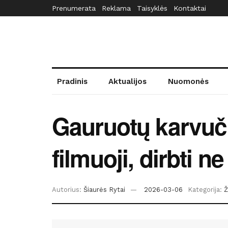
Prenumerata
Reklama
Taisyklės
Kontaktai
Pradinis
Aktualijos
Nuomonės
Gauruotų karvuči
filmuoji, dirbti 
Autorius:
Šiaurės Rytai
2026-03-06
Kategorija: