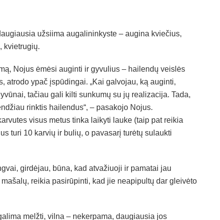
augiausia užsiima augalininkyste – augina kviečius,
 kvietrugių.
mą, Nojus ėmėsi auginti ir gyvulius – hailendų veislės
, atrodo ypač įspūdingai. „Kai galvojau, ką auginti,
yvūnai, tačiau gali kilti sunkumų su jų realizacija. Tada,
endžiau rinktis hailendus“, – pasakojo Nojus.
arvutes visus metus tinka laikyti lauke (taip pat reikia
s turi 10 karvių ir bulių, o pavasarį turėtų sulaukti
gvai, girdėjau, būna, kad atvažiuoji ir pamatai jau
ašalų, reikia pasirūpinti, kad jie neapipultų dar gleivėto
egalima melžti, vilna – nekerpama, daugiausia jos