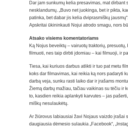
Dar jam sunkumų kelia presavimas, mat dirbant su
nesklandumų. „Buvo net juokinga, bet ir pikta, k
patinka, bet dabar jis kelia dviprasmiškų jausmų
Apskritai ūkininkauti Nojui atrodo smagu, nors b
Atsako visiems komentatoriams
Ką Nojus beveiktų – vairuotų traktorių, presuotų, 
filmuoti, nes taip dirbti įdomiau – kai filmuoji, 
Tiesa, kai kuriuos darbus atlikti ir tuo pat metu f
koks dar filmavimas, kai reikia ką nors padaryti 
darbą veja, sunku rasti laiko dar ir įrašams montu
Žiemą darbų mažiau, tačiau vaikinas su tėčiu ir k
to, kasdien reikia aplankyti karvutes – jas pašert
miškų nesulaukėtų.
Ar žiūrovus labiausiai žavi Nojaus vaizdo įrašai 
daugiausia dėmesio sulaukia „Facebook“, „Instagr