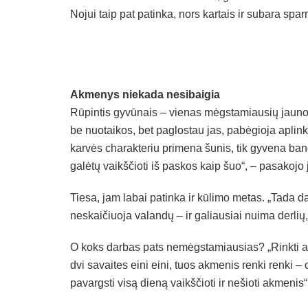
Nojui taip pat patinka, nors kartais ir subara spar
Akmenys niekada nesibaigia
Rūpintis gyvūnais – vienas mėgstamiausių jaunoj
be nuotaikos, bet paglostau jas, pabėgioja aplink
karvės charakteriu primena šunis, tik gyvena bando
galėtų vaikščioti iš paskos kaip šuo“, – pasakojo
Tiesa, jam labai patinka ir kūlimo metas. „Tada da
neskaičiuoja valandų – ir galiausiai nuima derlių
O koks darbas pats nemėgstamiausias? „Rinkti a
dvi savaites eini eini, tuos akmenis renki renki –
pavargsti visą dieną vaikščioti ir nešioti akmenis“