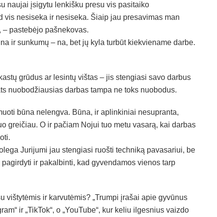
 naujai įsigytu lenkišku presu vis pasitaiko
ad vis nesiseka ir nesiseka. Šiaip jau presavimas man
“, – pastebėjo pašnekovas.
ūna ir sunkumų – na, bet jų kyla turbūt kiekviename darbe.
kastų grūdus ar lesintų vištas – jis stengiasi savo darbus
ir pats nuobodžiausias darbas tampa ne toks nuobodus.
ilmuoti būna nelengva. Būna, ir aplinkiniai nesupranta,
kuo greičiau. O ir pačiam Nojui tuo metu vasarą, kai darbas
oti.
olega Jurijumi jau stengiasi ruošti techniką pavasariui, be
i, pagirdyti ir pakalbinti, kad gyvendamos vienos tarp
su vištytėmis ir karvutėmis? „Trumpi įrašai apie gyvūnus
am“ ir „TikTok“, o „YouTube“, kur keliu ilgesnius vaizdo