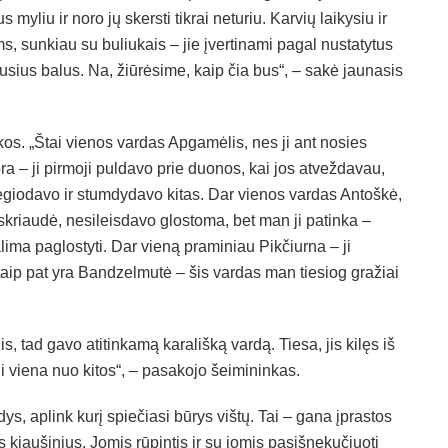
yliu ir noro jų skersti tikrai neturiu. Karvių laikysiu ir
s, sunkiau su buliukais – jie įvertinami pagal nustatytus
iausius balus. Na, žiūrėsime, kaip čia bus“, – sakė jaunasis
škos. „Štai vienos vardas Apgamėlis, nes ji ant nosies
a – ji pirmoji puldavo prie duonos, kai jos atveždavau,
ėgiodavo ir stumdydavo kitas. Dar vienos vardas Antoškė,
ą skriaudė, nesileisdavo glostoma, bet man ji patinka –
lima paglostyti. Dar vieną praminiau Pikčiurna – ji
 taip pat yra Bandzelmutė – šis vardas man tiesiog gražiai
s, tad gavo atitinkamą karališką vardą. Tiesa, jis kilęs iš
oli viena nuo kitos“, – pasakojo šeimininkas.
ys, aplink kurį spiečiasi būrys vištų. Tai – gana įprastos
 kiaušinius. Jomis rūpintis ir su jomis pasišnekučiuoti