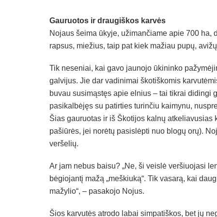
Gauruotos ir draugiškos karvės
Nojaus šeima ūkyje, užimančiame apie 700 ha, d
rapsus, miežius, taip pat kiek mažiau pupų, avižų,
Tik neseniai, kai gavo jaunojo ūkininko pažymėji
galvijus. Jie dar vadinimai škotiškomis karvutėmis
buvau susimąstęs apie elnius – tai tikrai didingi g
pasikalbėjęs su patirties turinčiu kaimynu, nuspr
Šias gauruotas ir iš Škotijos kalnų atkeliavusias k
pašiūrės, jei norėtų pasislėpti nuo blogų orų). Noju
veršelių.
Ar jam nebus baisu? „Ne, ši veislė veršiuojasi len
bėgiojantį mažą „meškiuką“. Tik vasarą, kai daug m
mažylio“, – pasakojo Nojus.
Šios karvutės atrodo labai simpatiškos, bet jų n