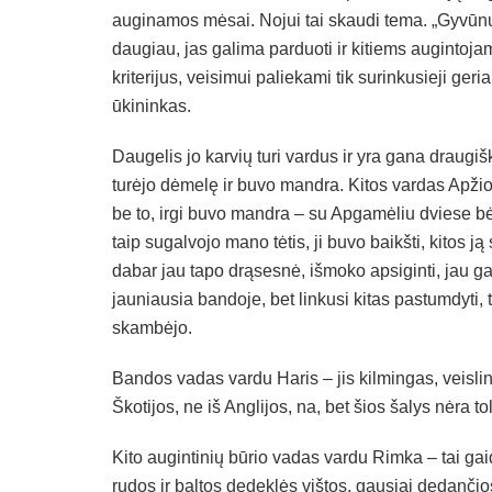
auginamos mėsai. Nojui tai skaudi tema. „Gyvūnus m
daugiau, jas galima parduoti ir kitiems augintojam
kriterijus, veisimui paliekami tik surinkusieji ger
ūkininkas.
Daugelis jo karvių turi vardus ir yra gana draugi
turėjo dėmelę ir buvo mandra. Kitos vardas Apžior
be to, irgi buvo mandra – su Apgamėliu dviese b
taip sugalvojo mano tėtis, ji buvo baikšti, kitos j
dabar jau tapo drąsesnė, išmoko apsiginti, jau ga
jauniausia bandoje, bet linkusi kitas pastumdyti,
skambėjo.
Bandos vadas vardu Haris – jis kilmingas, veislini
Škotijos, ne iš Anglijos, na, bet šios šalys nėra t
Kito augintinių būrio vadas vardu Rimka – tai gaid
rudos ir baltos dedeklės vištos, gausiai dedančios