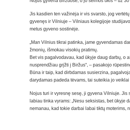
Nojus gyvena Biržuose, o jo šeimos ūkis – už 3
Jis kasdien ten važinėja ir vis svarsto, jog vertė
gyvenęs ir Vilniuje – Vilniaus kolegijoje studijav
metus gyveno sostinėje.
„Man Vilnius tikrai patinka, jame gyvendamas dar 
žmonių, išmokau visokių pratimų.
Bet vis pagalvodavau, kad ūkyje daug darbų, o a
nusprendžiau grįžti į Biržus“, – pasakojo rūpesti
Būna ir taip, kad dirbdamas susierzina, pagalvoja
darydamas padeda tėvams, tai suteikia jo veikla
Nojus turi ir vyresnę sesę, ji gyvena Vilniuje. J
labiau tinka vyrams: „Nesu seksistas, bet ūkyje d
nemanau, kad tokie darbai labai tiktų moterims, na