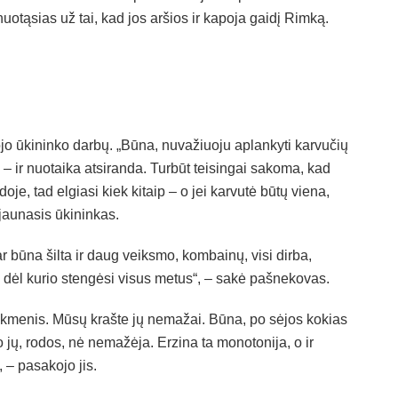
nuotąsias už tai, kad jos aršios ir kapoja gaidį Rimką.
o ūkininko darbų. „Būna, nuvažiuoju aplankyti karvučių
 – ir nuotaika atsiranda. Turbūt teisingai sakoma, kad
je, tad elgiasi kiek kitaip – o jei karvutė būtų viena,
 jaunasis ūkininkas.
r būna šilta ir daug veiksmo, kombainų, visi dirba,
, dėl kurio stengėsi visus metus“, – sakė pašnekovas.
kmenis. Mūsų krašte jų nemažai. Būna, po sėjos kokias
 o jų, rodos, nė nemažėja. Erzina ta monotonija, o ir
, – pasakojo jis.