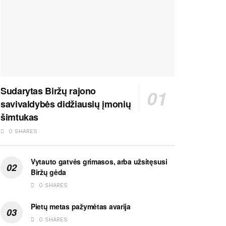
Sudarytas Biržų rajono
savivaldybės didžiausių įmonių
šimtukas
0 SHARES
Vytauto gatvės grimasos, arba užsitęsusi
Biržų gėda
0 SHARES
Pietų metas pažymėtas avarija
0 SHARES