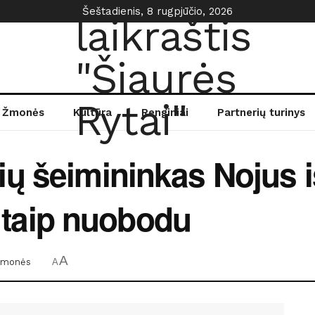
Šeštadienis, 8 rugpjūčio, 2026
Žmonės
Kultūra
Renginiai
Partnerių turinys
ų šeimininkas Nojus iš
ne taip nuobodu
A
Žmonės
A