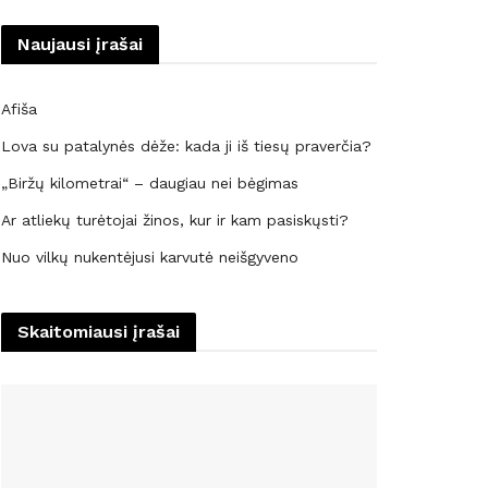
Naujausi įrašai
Afiša
Lova su patalynės dėže: kada ji iš tiesų praverčia?
„Biržų kilometrai“ – daugiau nei bėgimas
Ar atliekų turėtojai žinos, kur ir kam pasiskųsti?
Nuo vilkų nukentėjusi karvutė neišgyveno
Skaitomiausi įrašai