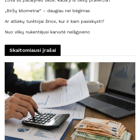
„Biržų kilometrai“ – daugiau nei bėgimas
Ar atliekų turėtojai žinos, kur ir kam pasiskųsti?
Nuo vilkų nukentėjusi karvutė neišgyveno
Skaitomiausi įrašai