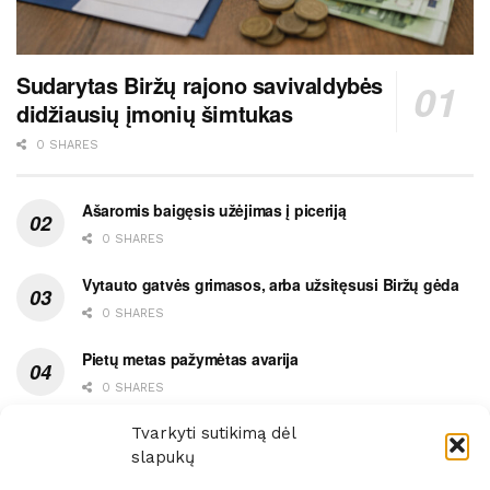
Sudarytas Biržų rajono savivaldybės
didžiausių įmonių šimtukas
0 SHARES
Ašaromis baigęsis užėjimas į piceriją
0 SHARES
Vytauto gatvės grimasos, arba užsitęsusi Biržų gėda
0 SHARES
Pietų metas pažymėtas avarija
0 SHARES
Ypatingas dviejų medikių likimo ryšys
Tvarkyti sutikimą dėl
slapukų
0 SHARES