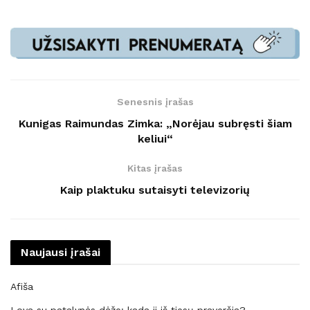
Senesnis įrašas
Kunigas Raimundas Zimka: „Norėjau subręsti šiam
keliui“
Kitas įrašas
Kaip plaktuku sutaisyti televizorių
Naujausi įrašai
Afiša
Lova su patalynės dėže: kada ji iš tiesų praverčia?