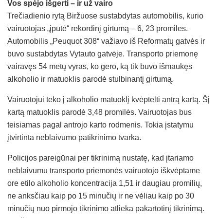
Vos spėjo išgerti – ir už vairo
Trečiadienio rytą Biržuose sustabdytas automobilis, kurio
vairuotojas „įpūtė“ rekordinį girtumą – 6, 23 promiles.
Automobilis „Peuquot 308“ važiavo iš Reformatų gatvės ir
buvo sustabdytas Vytauto gatvėje. Transporto priemonę
vairavęs 54 metų vyras, ko gero, ką tik buvo išmaukęs
alkoholio ir matuoklis parodė stulbinantį girtumą.
Vairuotojui teko į alkoholio matuoklį kvėptelti antrą kartą. Šį
kartą matuoklis parodė 3,48 promilės. Vairuotojas bus
teisiamas pagal antrojo karto rodmenis. Tokia įstatymu
įtvirtinta neblaivumo patikrinimo tvarka.
Policijos pareigūnai per tikrinimą nustatę, kad įtariamo
neblaivumu transporto priemonės vairuotojo iškvėptame
ore etilo alkoholio koncentracija 1,51 ir daugiau promilių,
ne anksčiau kaip po 15 minučių ir ne vėliau kaip po 30
minučių nuo pirmojo tikrinimo atlieka pakartotinį tikrinimą.