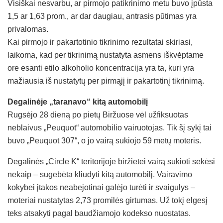
Visiškai nesvarbu, ar pirmojo patikrinimo metu buvo įpūsta
1,5 ar 1,63 prom., ar dar daugiau, antrasis pūtimas yra
privalomas.
Kai pirmojo ir pakartotinio tikrinimo rezultatai skiriasi,
laikoma, kad per tikrinimą nustatyta asmens iškvėptame
ore esanti etilo alkoholio koncentracija yra ta, kuri yra
mažiausia iš nustatytų per pirmąjį ir pakartotinį tikrinimą.
Degalinėje „taranavo“ kitą automobilį
Rugsėjo 28 dieną po pietų Biržuose vėl užfiksuotas
neblaivus „Peuquot“ automobilio vairuotojas. Tik šį sykį tai
buvo „Peuquot 307“, o jo vairą sukiojo 59 metų moteris.
Degalinės „Circle K“ teritorijoje biržietei vairą sukioti sekėsi
nekaip – sugebėta kliudyti kitą automobilį. Vairavimo
kokybei įtakos neabejotinai galėjo turėti ir svaigulys –
moteriai nustatytas 2,73 promilės girtumas. Už tokį elgesį
teks atsakyti pagal baudžiamojo kodekso nuostatas.