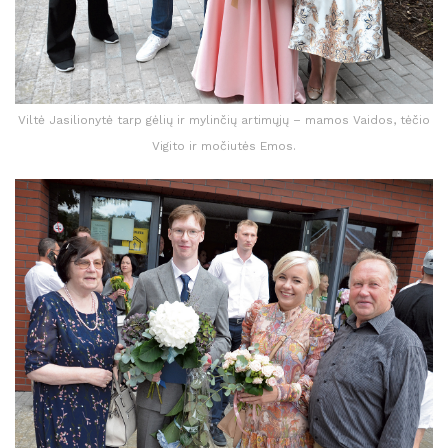
Viltė Jasilionytė tarp gėlių ir mylinčių artimųjų – mamos Vaidos, tėčio
Vigito ir močiutės Emos.