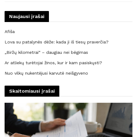
Naujausi įrašai
Afiša
Lova su patalynės dėže: kada ji iš tiesų praverčia?
„Biržų kilometrai“ – daugiau nei bėgimas
Ar atliekų turėtojai žinos, kur ir kam pasiskųsti?
Nuo vilkų nukentėjusi karvutė neišgyveno
Skaitomiausi įrašai