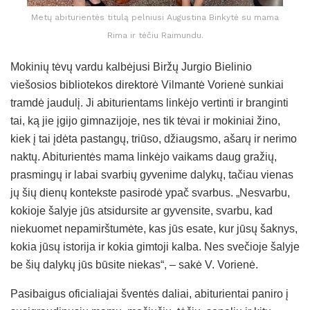
Metų abiturientės titulą pelniusi Augustina Binkytė su mama
Rima ir tėčiu Raimundu.
Mokinių tėvų vardu kalbėjusi Biržų Jurgio Bielinio
viešosios bibliotekos direktorė Vilmantė Vorienė sunkiai
tramdė jaudulį. Ji abiturientams linkėjo vertinti ir branginti
tai, ką jie įgijo gimnazijoje, nes tik tėvai ir mokiniai žino,
kiek į tai įdėta pastangų, triūso, džiaugsmo, ašarų ir nerimo
naktų. Abiturientės mama linkėjo vaikams daug gražių,
prasmingų ir labai svarbių gyvenime dalykų, tačiau vienas
jų šių dienų kontekste pasirodė ypač svarbus. „Nesvarbu,
kokioje šalyje jūs atsidursite ar gyvensite, svarbu, kad
niekuomet nepamirštumėte, kas jūs esate, kur jūsų šaknys,
kokia jūsų istorija ir kokia gimtoji kalba. Nes svečioje šalyje
be šių dalykų jūs būsite niekas“, – sakė V. Vorienė.
Pasibaigus oficialiajai šventės daliai, abiturientai paniro į