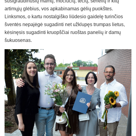
susigraudinusių mamų, močiučių, tėčių, senelių ir kitų
artimųjų glėbius, vos apkabinamas gėlių puokštes.
Linksmos, o kartu nostalgiško liūdesio gaidelę turinčios
šventės nepajėgė sugadinti net užklupęs trumpas lietus,
kėsinęsis sugadinti kruopščiai ruoštas panelių ir damų
šukuosenas.