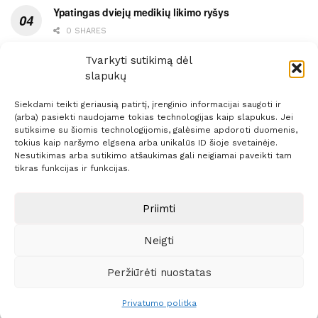
Ypatingas dviejų medikių likimo ryšys
0 SHARES
Ašaromis baigęsis užėjimas į piceriją
Tvarkyti sutikimą dėl
slapukų
0 SHARES
Siekdami teikti geriausią patirtį, įrenginio informacijai saugoti ir
(arba) pasiekti naudojame tokias technologijas kaip slapukus. Jei
sutiksime su šiomis technologijomis, galėsime apdoroti duomenis,
tokius kaip naršymo elgsena arba unikalūs ID šioje svetainėje.
Nesutikimas arba sutikimo atšaukimas gali neigiamai paveikti tam
Prenumerata
Reklama
Taisyklės
Kontaktai
tikras funkcijas ir funkcijas.
Sprendimas:
ITBrolis
Priimti
Neigti
© 2021 Visos teisės saugomos
Siaure.lt
Peržiūrėti nuostatas
Privatumo politka