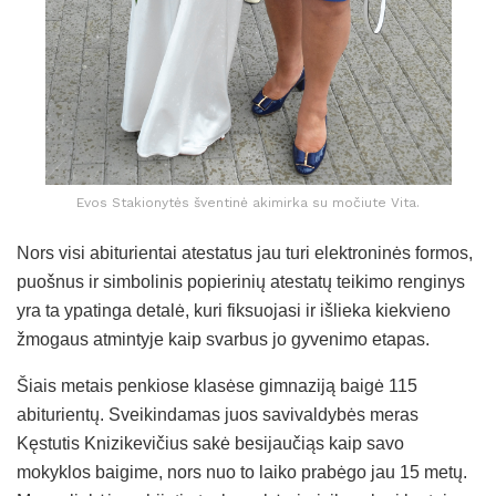
Evos Stakionytės šventinė akimirka su močiute Vita.
Nors visi abiturientai atestatus jau turi elektroninės formos,
puošnus ir simbolinis popierinių atestatų teikimo renginys
yra ta ypatinga detalė, kuri fiksuojasi ir išlieka kiekvieno
žmogaus atmintyje kaip svarbus jo gyvenimo etapas.
Šiais metais penkiose klasėse gimnaziją baigė 115
abiturientų. Sveikindamas juos savivaldybės meras
Kęstutis Knizikevičius sakė besijaučiąs kaip savo
mokyklos baigime, nors nuo to laiko prabėgo jau 15 metų.