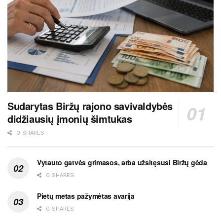
Sudarytas Biržų rajono savivaldybės
didžiausių įmonių šimtukas
0 SHARES
Vytauto gatvės grimasos, arba užsitęsusi Biržų gėda
0 SHARES
Pietų metas pažymėtas avarija
0 SHARES