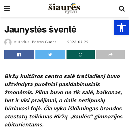
Open
Jaunystės šventė
Autorius:
Petras Gudas
2023-07-22
Biržų kultūros centro salė trečiadienį buvo
užtvindyta puošniai pasidabinusiais
žmonėmis. Pilna buvo ne tik salė, balkonas,
bet ir visi praėjimai, o dalis netilpusių
būriavosi fojė. Čia vyko iškilmingas brandos
atestatų teikimas Biržų „Saulės“ gimnazijos
abiturientams.