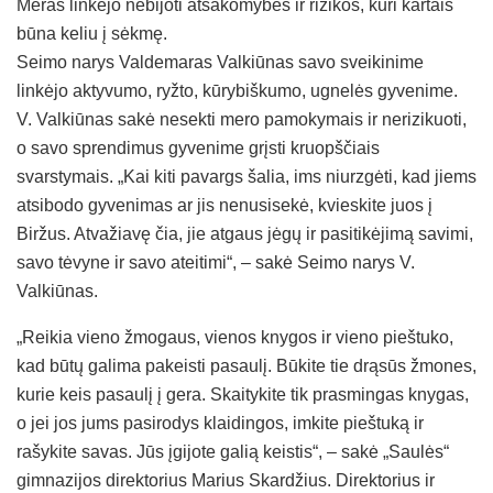
Meras linkėjo nebijoti atsakomybės ir rizikos, kuri kartais
būna keliu į sėkmę.
Seimo narys Valdemaras Valkiūnas savo sveikinime
linkėjo aktyvumo, ryžto, kūrybiškumo, ugnelės gyvenime.
V. Valkiūnas sakė nesekti mero pamokymais ir nerizikuoti,
o savo sprendimus gyvenime grįsti kruopščiais
svarstymais. „Kai kiti pavargs šalia, ims niurzgėti, kad jiems
atsibodo gyvenimas ar jis nenusisekė, kvieskite juos į
Biržus. Atvažiavę čia, jie atgaus jėgų ir pasitikėjimą savimi,
savo tėvyne ir savo ateitimi“, – sakė Seimo narys V.
Valkiūnas.
„Reikia vieno žmogaus, vienos knygos ir vieno pieštuko,
kad būtų galima pakeisti pasaulį. Būkite tie drąsūs žmones,
kurie keis pasaulį į gera. Skaitykite tik prasmingas knygas,
o jei jos jums pasirodys klaidingos, imkite pieštuką ir
rašykite savas. Jūs įgijote galią keistis“, – sakė „Saulės“
gimnazijos direktorius Marius Skardžius. Direktorius ir