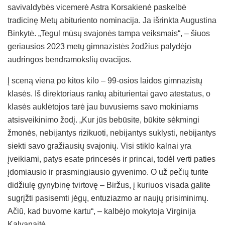
savivaldybės vicemerė Astra Korsakienė paskelbė
tradicinę Metų abituriento nominacija. Ja išrinkta Augustina
Binkytė. „Tegul mūsų svajonės tampa veiksmais“, – šiuos
geriausios 2023 metų gimnazistės žodžius palydėjo
audringos bendramokslių ovacijos.
Į sceną viena po kitos kilo – 99-osios laidos gimnazistų
klasės. Iš direktoriaus rankų abiturientai gavo atestatus, o
klasės auklėtojos tarė jau buvusiems savo mokiniams
atsisveikinimo žodį. „Kur jūs bebūsite, būkite sėkmingi
žmonės, nebijantys rizikuoti, nebijantys suklysti, nebijantys
siekti savo gražiausių svajonių. Visi stiklo kalnai yra
įveikiami, patys esate princesės ir princai, todėl verti paties
įdomiausio ir prasmingiausio gyvenimo. O už pečių turite
didžiulę gynybinę tvirtovę – Biržus, į kuriuos visada galite
sugrįžti pasisemti jėgų, entuziazmo ar naujų prisiminimų.
Ačiū, kad buvome kartu“, – kalbėjo mokytoja Virginija
Kalvanaitė.