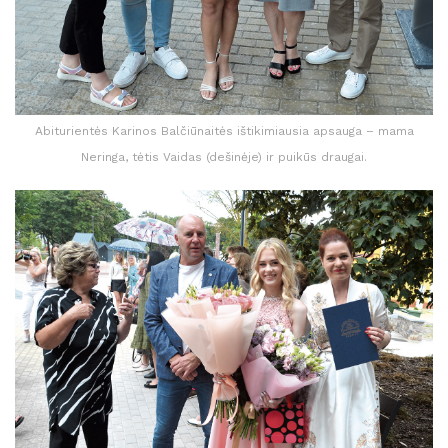
Abiturientės Karinos Balčiūnaitės ištikimiausia apsauga – mama
Neringa, tėtis Vaidas (dešinėje) ir puikūs draugai.