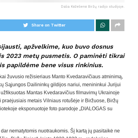
Dalia Kėželienė Biržų radijo studijoje.
Share on Twitter
sijausti, apžvelkime, kuo buvo dosnus
sis 2023 metų pusmetis. O paminėti tikrai
s papildėme bene visus rinkinius.
kai žuvusio režisieriaus Manto Kvedaravičiaus atminimą,
 Sąjungos Dailininkų gildijos nariui, menininkui Jurijui
e užfiksuotas Mantas Kvedaravičius filmavimų Ukrainoje
i praėjusiais metais Vilniaus rotušėje ir Biržuose, Biržų
ibliotekoje eksponuotoje foto parodoje „DIALOGAS su
s, dar nematytomis nuotraukomis. Šį kartą jų pasitaikė ne