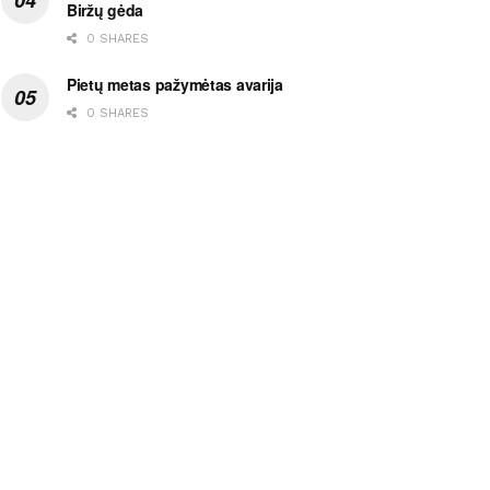
Biržų gėda
0 SHARES
Pietų metas pažymėtas avarija
0 SHARES