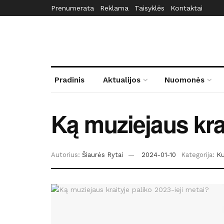
Prenumerata
Reklama
Taisyklės
Kontaktai
Pradinis
Aktualijos
Nuomonės
Ką muziejaus krai
Autorius:
Šiaurės Rytai
2024-01-10
Kategorija:
Ku