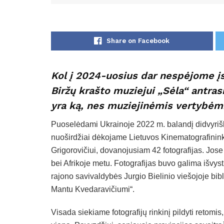
Share on Facebook
Kol į 2024-uosius dar nespėjome į
Biržų krašto muziejui „Sėla“ antra
yra ką, nes muziejinėmis vertybėmi
Puoselėdami Ukrainoje 2022 m. balandį didvyriš
nuoširdžiai dėkojame Lietuvos Kinematografininkų
Grigorovičiui, dovanojusiam 42 fotografijas. Jos
bei Afrikoje metu. Fotografijas buvo galima išvyst
rajono savivaldybės Jurgio Bielinio viešojoje b
Mantu Kvedaravičiumi“.
Visada siekiame fotografijų rinkinį pildyti retomi