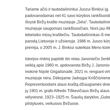
Tariame ačiū ir tautodailininkui Juozui Binkiui (g.
padovanodamas net 41 savo kūrybos rankšluosti
išvysti Biržų krašto muziejuje „Sėla“. Tautodailin
muziejuje saugomais rankšluosčiais. Nors jau 49
tebelaiko mūsų kraštiečiu. Tautodailininkas iš m
parodą Lietuvoje ir užsienyje. 1986 m. Juozo kūry
premija, o 2005 m. J. Binkiui suteiktas Meno kūrė
Istorijos rinkinį papildė itin retas Janoniečio že
veiklą apie 1960 m. apdovanota Biržų J. Janonio 
mokinė Nijolė Grigaliūnaitė. 2021 m. rengiant vir
muziejuje nėra. Dėkojame Jadvygai Kriščiūnienei
Reprezentuodami alaus kraštą džiaugiamės dviem
jų 1901 m. grafo Alfredo Tiškevičiaus Biržų alaus 
vėlyvesnė, 1923–1925 m. Šiaulių daryklos „Gube
pilstytuvės, veikusios Biržuose.