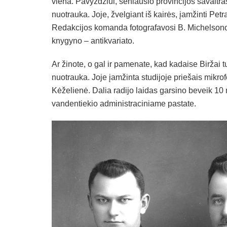
viena. Pavyzdžiui, seniausio provincijos savaitraš
nuotrauka. Joje, žvelgiant iš kairės, įamžinti Pe
Redakcijos komanda fotografavosi B. Michelsono f
knygyno – antikvariato.
Ar žinote, o gal ir pamenate, kad kadaise Biržai t
nuotrauka. Joje įamžinta studijoje priešais mikrofo
Kėželienė. Dalia radijo laidas garsino beveik 10 
vandentiekio administraciniame pastate.