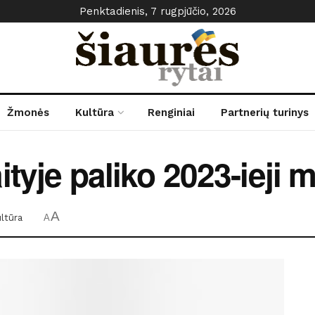
Penktadienis, 7 rugpjūčio, 2026
Žmonės
Kultūra
Renginiai
Partnerių turinys
tyje paliko 2023-ieji 
A
ltūra
A