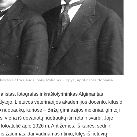
š kairės Petras Audzijonis, Mykolas Plepys, Apolinaras Norvaiša.
listas, fotografas ir kraštotyrininkas Algimantas
ytojo, Lietuvos veterinarijos akademijos docento, kilusio
nuotraukų, kuriose – Biržų gimnazijos mokiniai, gimtoji
 viena iš dovanotų nuotraukų itin reta ir svarbi. Joje
 fotoateljė apie 1926 m. Ant žemės, iš kairės, sėdi ir
žaidimas, dar vadinamas ritiniu, kilęs iš lietuvių