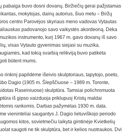
ų pabaiga buvo dosni dovanų. Biržiečių gerai pažįstamas
kantas, mokytojas, dainų autorius, šiuo metu – Biržų
tūros centro Parovėjos skyriaus meno vadovas Vytautas
aliauskas padovanojo savo vaikystės akordeoną. Dėka
 muzikos instrumento, kurį 1967 m. gavo dovanų iš savo
lių, visas Vytauto gyvenimas siejasi su muzika.
ugiamės, kad tokią svarbią relikviją buvo patikėta
goti būtent mums.
 rinkinį papildėme išeivio skulptoriaus, tapytojo, poeto,
ūbo Dagio (1905 m. Šlepščiuose – 1989 m. Toronte,
aidotas Raseiniuose) skulptūra. Tamsiai polichromuota
ptūra iš gipso vaizduoja priklupusį Kristų maldai
ėtomis rankomis. Darbas pažymėtas 1930 m. data.
e vieninteliai saugantys J. Dagio lietuviškojo periodo
saugomos kitos, sovietmečiu laikyta gimtinėje Kvietkelių
lat saugoti ne tik skulptūra, bet ir kelios nuotraukos. Dvi