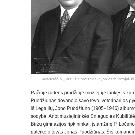
Savaitraščio „Biržų žinios“ redakcijos darbuotojai. I
Pačioje rudens pradžioje muziejuje lankęsis žurna
Puodžiūnas dovanojo savo tėvo, veterinarijos gyd
iš Legailių, Jono Puodžiūno (1905–1946) albumo 
sodyba. Anot muziejininkės Snieguolės Kubiliūtės,
Biržų gimnazijos ripkininkai, įsiamžinę P. Ločerio
pateikėjo tėvas Jonas Puodžiūnas. Šis komandinis 