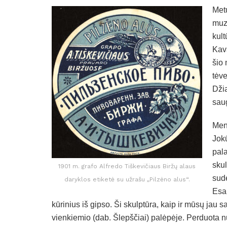
Met
muzi
kul
Kav
šio
tėve
Džia
sau
Meno
Jok
pal
skul
1901 m. grafo Alfredo Tiškevičiaus Biržų alaus
sud
daryklos etiketė su užrašu „Pilzėno alus“.
Esam
kūrinius iš gipso. Ši skulptūra, kaip ir mūsų jau 
vienkiemio (dab. Šlepščiai) palėpėje. Perduota nuo