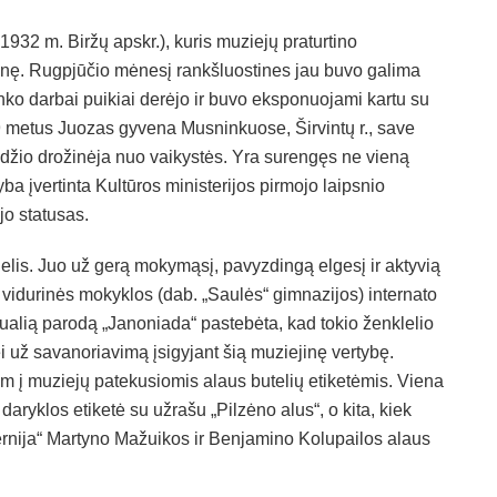
 1932 m. Biržų apskr.), kuris muziejų praturtino
nę. Rugpjūčio mėnesį rankšluostines jau buvo galima
inko darbai puikiai derėjo ir buvo eksponuojami kartu su
 metus Juozas gyvena Musninkuose, Širvintų r., save
edžio drožinėja nuo vaikystės. Yra surengęs ne vieną
ba įvertinta Kultūros ministerijos pirmojo laipsnio
jo statusas.
nklelis. Juo už gerą mokymąsį, pavyzdingą elgesį ir aktyvią
vidurinės mokyklos (dab. „Saulės“ gimnazijos) internato
tualią parodą „Janoniada“ pastebėta, kad tokio ženklelio
 už savanoriavimą įsigyjant šią muziejinę vertybę.
 į muziejų patekusiomis alaus butelių etiketėmis. Viena
daryklos etiketė su užrašu „Pilzėno alus“, o kita, kiek
rnija“ Martyno Mažuikos ir Benjamino Kolupailos alaus