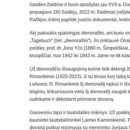
liaudies žaidimo ir buvo aprašytas jau XVII a. D
propagavo 180 žaidėjų. 2022 m. žaidimas įrašyta
Raštijos rinkinį papildė įvairūs dokumentai, leidi
Akį patraukia spalvingas dienoraštis, ant kurio v
„Tagebuch“ (liet. „dienoraštis“). Jis priklausė Onai
politiko, prof. dr. Jono Yčo (1880 m. Šimpeliškiai
kruopščiai, nuo 1942 iki 1943 m. Jame ne tik kasdi
Už dienoraščio išsaugojimą turime būti dėkingi ž
Rimantienei (1920-2023). Ji su tėvais kurį laiką 
Lietuvos. R. Rimantienė šį dienoraštį radusi ir i
teigimu, tinkamiausia vieta šį dienoraštį saugoti 
sutinkame ir dėkodami priimame dovaną.
Gausesniu tapo ir tautodailės rinkinys. Už ypat
kaunietei tautodailininkei Laimei Kaminskienei. 
dovana puikiai rezonuoja su menininko Jurijaus 