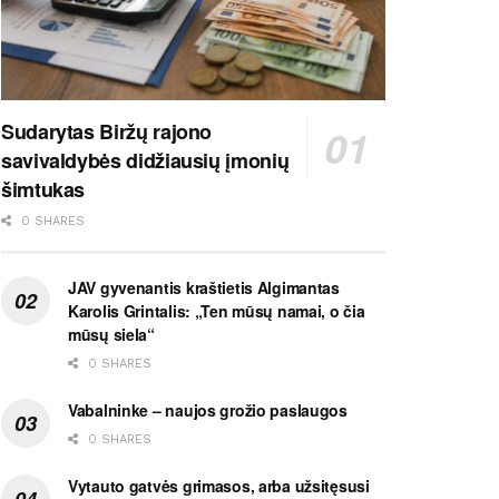
Sudarytas Biržų rajono
savivaldybės didžiausių įmonių
šimtukas
0 SHARES
JAV gyvenantis kraštietis Algimantas
Karolis Grintalis: „Ten mūsų namai, o čia
mūsų siela“
0 SHARES
Vabalninke – naujos grožio paslaugos
0 SHARES
Vytauto gatvės grimasos, arba užsitęsusi