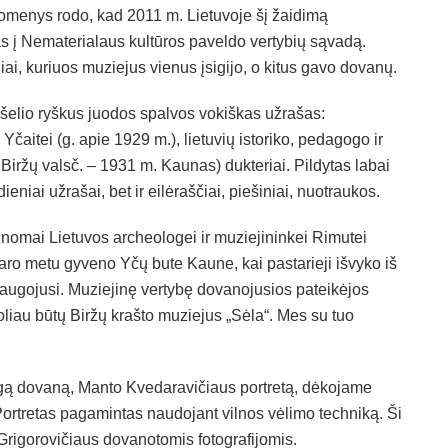
uomenys rodo, kad 2011 m. Lietuvoje šį žaidimą
s į Nematerialaus kultūros paveldo vertybių sąvadą.
niai, kuriuos muziejus vienus įsigijo, o kitus gavo dovanų.
iršelio ryškus juodos spalvos vokiškas užrašas:
 Yčaitei (g. apie 1929 m.), lietuvių istoriko, pedagogo ir
, Biržų valsč. – 1931 m. Kaunas) dukteriai. Pildytas labai
eniai užrašai, bet ir eilėraščiai, piešiniai, nuotraukos.
inomai Lietuvos archeologei ir muziejininkei Rimutei
karo metu gyveno Yčų bute Kaune, kai pastarieji išvyko iš
šsaugojusi. Muziejinę vertybę dovanojusios pateikėjos
toliau būtų Biržų krašto muziejus „Sėla“. Mes su tuo
ingą dovaną, Manto Kvedaravičiaus portretą, dėkojame
Portretas pagamintas naudojant vilnos vėlimo techniką. Ši
Grigorovičiaus dovanotomis fotografijomis.