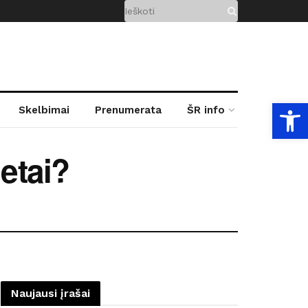
Open
Skelbimai
Prenumerata
ŠR info
metai?
Naujausi įrašai