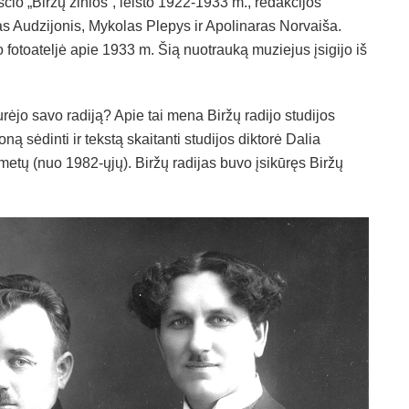
čio „Biržų žinios“, leisto 1922-1933 m., redakcijos
tras Audzijonis, Mykolas Plepys ir Apolinaras Norvaiša.
otoateljė apie 1933 m. Šią nuotrauką muziejus įsigijo iš
urėjo savo radiją? Apie tai mena Biržų radijo studijos
ną sėdinti ir tekstą skaitanti studijos diktorė Dalia
metų (nuo 1982-ųjų). Biržų radijas buvo įsikūręs Biržų