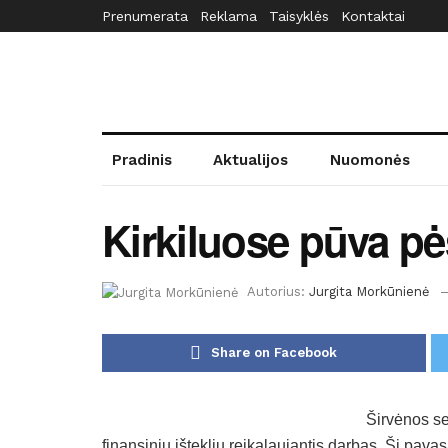
Prenumerata
Reklama
Taisyklės
Kontaktai
Pradinis
Aktualijos
Nuomonės
Kirkiluose pūva pės
Autorius:
Jurgita Morkūnienė
Share on Facebook
Širvėnos se
finansinių išteklių reikalaujantis darbas. Šį pava