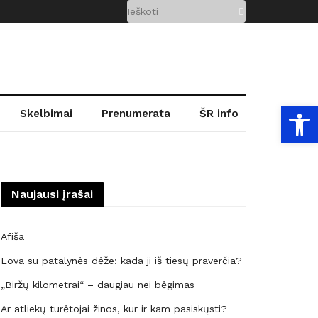
Open
Skelbimai
Prenumerata
ŠR info
Naujausi įrašai
Afiša
Lova su patalynės dėže: kada ji iš tiesų praverčia?
„Biržų kilometrai“ – daugiau nei bėgimas
Ar atliekų turėtojai žinos, kur ir kam pasiskųsti?