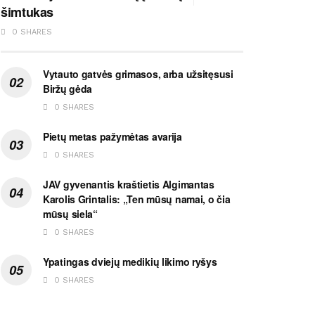
šimtukas
0 SHARES
Vytauto gatvės grimasos, arba užsitęsusi
Biržų gėda
0 SHARES
Pietų metas pažymėtas avarija
0 SHARES
JAV gyvenantis kraštietis Algimantas
Karolis Grintalis: „Ten mūsų namai, o čia
mūsų siela“
0 SHARES
Ypatingas dviejų medikių likimo ryšys
0 SHARES