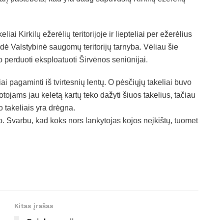
i Kirkilų ežerėlių teritorijoje ir liepteliai per ežerėlius
dė Valstybinė saugomų teritorijų tarnyba. Vėliau šie
o perduoti eksploatuoti Širvėnos seniūnijai.
iai pagaminti iš tvirtesnių lentų. O pėsčiųjų takeliai buvo
ojams jau keletą kartų teko dažyti šiuos takelius, tačiau
 takeliais yra drėgna.
 Svarbu, kad koks nors lankytojas kojos neįkištų, tuomet
Kitas įrašas