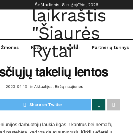
Šeštadienis, 8 rugpjūčio, 2026
Žmonės
Kultūra
Renginiai
Partnerių turinys
čiųjų takelių lentos
2023-04-13
in
Aktualijos
,
Biržų naujienos
Share on Twitter
niūnijos darbuotojų laukia ilgas ir kantrus bei nemažų
sarį pastebėta, kad yra daug supuvusių Kirkilų ežerėlių