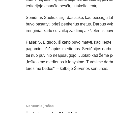
teritorijoje esančio pėsčiųjų takelio lentų.
Seniūnas Saulius Eigirdas sakė, kad pėsčiųjų takelia
buvo pastatyti prieš penkerius metus. Darbus vyk
įrenginiai kartu su vaikų žaidimų aikštelėmis buv
Pasak S. Eigirdo, iš karto buvo matyti, kad lieptel
pagaminti iš šlapios medienos. Seniūnijos darbuot
tai nuo puvinio neapsaugojo. Juolab kad žemė po
„Ieškosime medienos ir lopysime. Turėsime darbo.
turėsime bėdos“, – kalbėjo Širvėnos seniūnas.
Senesnis įrašas