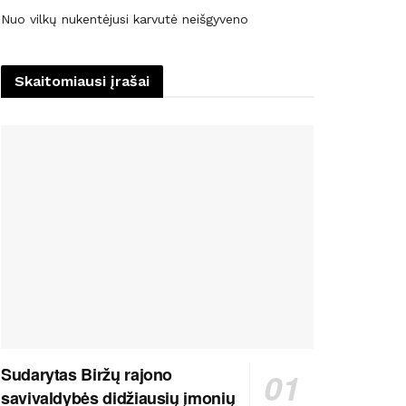
Nuo vilkų nukentėjusi karvutė neišgyveno
Skaitomiausi įrašai
Sudarytas Biržų rajono
savivaldybės didžiausių įmonių