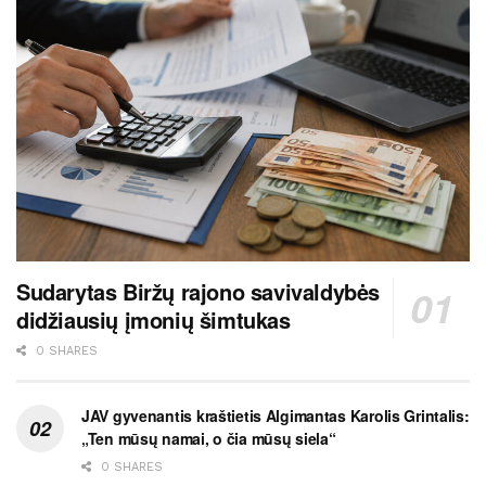
Sudarytas Biržų rajono savivaldybės
didžiausių įmonių šimtukas
0 SHARES
JAV gyvenantis kraštietis Algimantas Karolis Grintalis:
„Ten mūsų namai, o čia mūsų siela“
0 SHARES