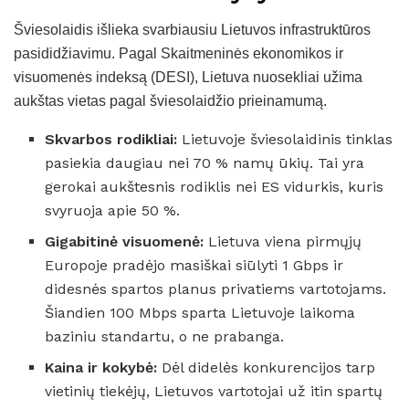
Šviesolaidis išlieka svarbiausiu Lietuvos infrastruktūros
pasididžiavimu. Pagal Skaitmeninės ekonomikos ir
visuomenės indeksą (DESI), Lietuva nuosekliai užima
aukštas vietas pagal šviesolaidžio prieinamumą.
Skvarbos rodikliai:
Lietuvoje šviesolaidinis tinklas
pasiekia daugiau nei 70 % namų ūkių. Tai yra
gerokai aukštesnis rodiklis nei ES vidurkis, kuris
svyruoja apie 50 %.
Gigabitinė visuomenė:
Lietuva viena pirmųjų
Europoje pradėjo masiškai siūlyti 1 Gbps ir
didesnės spartos planus privatiems vartotojams.
Šiandien 100 Mbps sparta Lietuvoje laikoma
baziniu standartu, o ne prabanga.
Kaina ir kokybė:
Dėl didelės konkurencijos tarp
vietinių tiekėjų, Lietuvos vartotojai už itin spartų