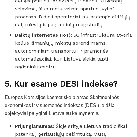
dėl geopolitinių priežasčių ir dažnių aukcionų
vėlavimo, šiuo metu vyksta spartus „vytis“
procesas. Didieji operatoriai jau padengė didžiąją
dalį miestų ir pagrindinių magistralių.
Daiktų internetas (IoT):
5G infrastruktūra atveria
kelius išmaniųjų miestų sprendimams,
autonominiam transportui ir pramonės
automatizacijai, kur Lietuva siekia tapti
regioniniu centru.
5. Kur esame DESI indekse?
Europos Komisijos kasmet skelbiamas Skaitmeninės
ekonomikos ir visuomenės indeksas (DESI) leidžia
objektyviai palyginti Lietuvą su kaimynėmis.
Prijungiamumas:
Šioje srityje Lietuva tradiciškai
patenka į geriausiųjų dešimtuką. Mūsų