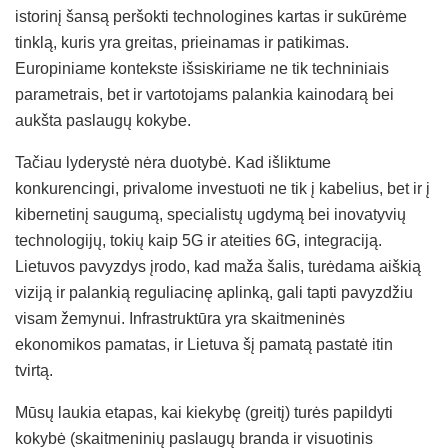
istorinį šansą peršokti technologines kartas ir sukūrėme
tinklą, kuris yra greitas, prieinamas ir patikimas.
Europiniame kontekste išsiskiriame ne tik techniniais
parametrais, bet ir vartotojams palankia kainodarą bei
aukšta paslaugų kokybe.
Tačiau lyderystė nėra duotybė. Kad išliktume
konkurencingi, privalome investuoti ne tik į kabelius, bet ir į
kibernetinį saugumą, specialistų ugdymą bei inovatyvių
technologijų, tokių kaip 5G ir ateities 6G, integraciją.
Lietuvos pavyzdys įrodo, kad maža šalis, turėdama aiškią
viziją ir palankią reguliacinę aplinką, gali tapti pavyzdžiu
visam žemynui. Infrastruktūra yra skaitmeninės
ekonomikos pamatas, ir Lietuva šį pamatą pastatė itin
tvirtą.
Mūsų laukia etapas, kai kiekybę (greitį) turės papildyti
kokybė (skaitmeninių paslaugų branda ir visuotinis