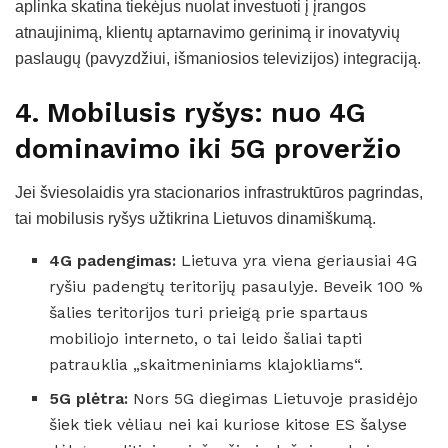
aplinka skatina tiekėjus nuolat investuoti į įrangos
atnaujinimą, klientų aptarnavimo gerinimą ir inovatyvių
paslaugų (pavyzdžiui, išmaniosios televizijos) integraciją.
4. Mobilusis ryšys: nuo 4G
dominavimo iki 5G proveržio
Jei šviesolaidis yra stacionarios infrastruktūros pagrindas,
tai mobilusis ryšys užtikrina Lietuvos dinamiškumą.
4G padengimas:
Lietuva yra viena geriausiai 4G
ryšiu padengtų teritorijų pasaulyje. Beveik 100 %
šalies teritorijos turi prieigą prie spartaus
mobiliojo interneto, o tai leido šaliai tapti
patrauklia „skaitmeniniams klajokliams“.
5G plėtra:
Nors 5G diegimas Lietuvoje prasidėjo
šiek tiek vėliau nei kai kuriose kitose ES šalyse