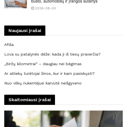
būsto, automobilių ir įrangos sutartys
2026-08-03
Naujausi įrašai
Afiša
Lova su patalynės dėže: kada ji iš tiesų praverčia?
„Biržų kilometrai“ – daugiau nei bėgimas
Ar atliekų turėtojai žinos, kur ir kam pasiskųsti?
Nuo vilkų nukentėjusi karvutė neišgyveno
Skaitomiausi įrašai