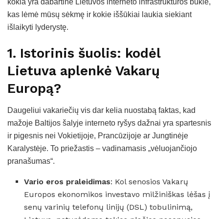
kokia yra dabartinė Lietuvos interneto infrastruktūros būklė,
kas lėmė mūsų sėkmę ir kokie iššūkiai laukia siekiant
išlaikyti lyderystę.
1. Istorinis šuolis: kodėl
Lietuva aplenkė Vakarų
Europą?
Daugeliui vakariečių vis dar kelia nuostabą faktas, kad
mažoje Baltijos šalyje interneto ryšys dažnai yra spartesnis
ir pigesnis nei Vokietijoje, Prancūzijoje ar Jungtinėje
Karalystėje. To priežastis – vadinamasis „vėluojančiojo
pranašumas“.
Vario eros praleidimas
: Kol senosios Vakarų
Europos ekonomikos investavo milžiniškas lėšas į
senų varinių telefonų linijų (DSL) tobulinimą,