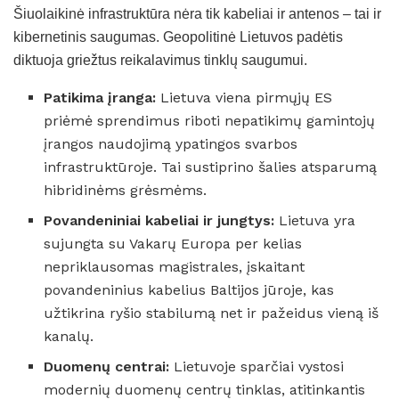
Šiuolaikinė infrastruktūra nėra tik kabeliai ir antenos – tai ir
kibernetinis saugumas. Geopolitinė Lietuvos padėtis
diktuoja griežtus reikalavimus tinklų saugumui.
Patikima įranga:
Lietuva viena pirmųjų ES
priėmė sprendimus riboti nepatikimų gamintojų
įrangos naudojimą ypatingos svarbos
infrastruktūroje. Tai sustiprino šalies atsparumą
hibridinėms grėsmėms.
Povandeniniai kabeliai ir jungtys:
Lietuva yra
sujungta su Vakarų Europa per kelias
nepriklausomas magistrales, įskaitant
povandeninius kabelius Baltijos jūroje, kas
užtikrina ryšio stabilumą net ir pažeidus vieną iš
kanalų.
Duomenų centrai:
Lietuvoje sparčiai vystosi
modernių duomenų centrų tinklas, atitinkantis