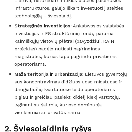
Lietuva, neturėdama tokios plačios pasenusios
infrastruktūros, galėjo iškart investuoti į ateities
technologiją – šviesolaidį.
Strateginės investicijos:
Ankstyvosios valstybės
investicijos ir ES struktūrinių fondų parama
kaimiškųjų vietovių plėtrai (pavyzdžiui, RAIN
projektas) padėjo nutiesti pagrindines
magistrales, kurios tapo pagrindu privatiems
operatoriams.
Maža teritorija ir urbanizacija:
Lietuvos gyventojų
susikoncentravimas didžiuosiuose miestuose ir
daugiabučių kvartaluose leido operatoriams
pigiau ir greičiau pasiekti didelį kiekį vartotojų,
lyginant su šalimis, kuriose dominuoja
vienkiemiai ar privatūs nama
2. Šviesolaidinis ryšys