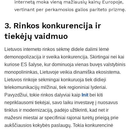
internetą moka vieną mažiausių kainų Europoje,
vertinant per perkamosios galios pariteto prizmę.
3. Rinkos konkurencija ir
tiekėjų vaidmuo
Lietuvos interneto rinkos sėkmę didele dalimi lėmė
demonopolizacija ir sveika konkurencija. Skirtingai nei kai
kuriose ES šalyse, kur dominuoja vienas buvęs valstybinis
monopolininkas, Lietuvoje veikia dinamiška ekosistema.
Lietuvos rinkoje sėkmingai konkuruoja tiek didieji
telekomunikacijų milžinai, tiek regioniniai lyderiai.
Pavyzdžiui, tokie rinkos dalyviai kaip
Init
bei kiti
nepriklausomi tiekėjai, savo laiku investavę į nuosavus
tinklus ir modernizaciją, padėjo užtikrinti, kad net ir
mažesni miestai ar specifiniai rajonai turėtų prieigą prie
aukščiausios kokybės paslaugų. Tokia konkurencinė