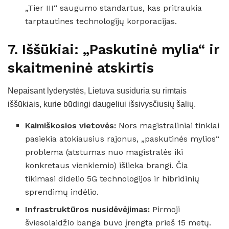
„Tier III“ saugumo standartus, kas pritraukia
tarptautines technologijų korporacijas.
7. Iššūkiai: „Paskutinė mylia“ ir
skaitmeninė atskirtis
Nepaisant lyderystės, Lietuva susiduria su rimtais
iššūkiais, kurie būdingi daugeliui išsivysčiusių šalių.
Kaimiškosios vietovės:
Nors magistraliniai tinklai
pasiekia atokiausius rajonus, „paskutinės mylios“
problema (atstumas nuo magistralės iki
konkretaus vienkiemio) išlieka brangi. Čia
tikimasi didelio 5G technologijos ir hibridinių
sprendimų indėlio.
Infrastruktūros nusidėvėjimas:
Pirmoji
šviesolaidžio banga buvo įrengta prieš 15 metų.