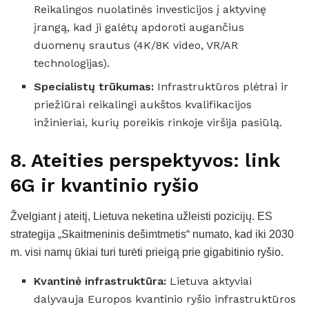
Reikalingos nuolatinės investicijos į aktyvinę
įrangą, kad ji galėtų apdoroti augančius
duomenų srautus (4K/8K video, VR/AR
technologijas).
Specialistų trūkumas:
Infrastruktūros plėtrai ir
priežiūrai reikalingi aukštos kvalifikacijos
inžinieriai, kurių poreikis rinkoje viršija pasiūlą.
8. Ateities perspektyvos: link
6G ir kvantinio ryšio
Žvelgiant į ateitį, Lietuva neketina užleisti pozicijų. ES
strategija „Skaitmeninis dešimtmetis“ numato, kad iki 2030
m. visi namų ūkiai turi turėti prieigą prie gigabitinio ryšio.
Kvantinė infrastruktūra:
Lietuva aktyviai
dalyvauja Europos kvantinio ryšio infrastruktūros