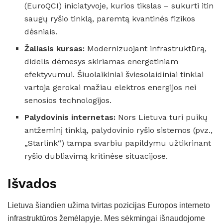
(EuroQCI) iniciatyvoje, kurios tikslas – sukurti itin
saugų ryšio tinklą, paremtą kvantinės fizikos
dėsniais.
Žaliasis kursas:
Modernizuojant infrastruktūrą,
didelis dėmesys skiriamas energetiniam
efektyvumui. Šiuolaikiniai šviesolaidiniai tinklai
vartoja gerokai mažiau elektros energijos nei
senosios technologijos.
Palydovinis internetas:
Nors Lietuva turi puikų
antžeminį tinklą, palydovinio ryšio sistemos (pvz.,
„Starlink“) tampa svarbiu papildymu užtikrinant
ryšio dubliavimą kritinėse situacijose.
Išvados
Lietuva šiandien užima tvirtas pozicijas Europos interneto
infrastruktūros žemėlapyje. Mes sėkmingai išnaudojome