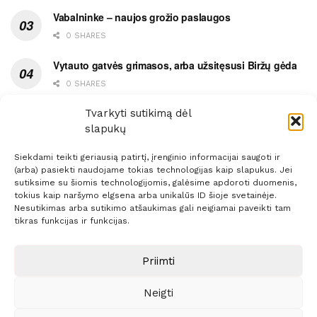
Vabalninke – naujos grožio paslaugos
0 SHARES
Vytauto gatvės grimasos, arba užsitęsusi Biržų gėda
0 SHARES
Pietų metas pažymėtas avarija
Tvarkyti sutikimą dėl
slapukų
0 SHARES
Siekdami teikti geriausią patirtį, įrenginio informacijai saugoti ir
(arba) pasiekti naudojame tokias technologijas kaip slapukus. Jei
sutiksime su šiomis technologijomis, galėsime apdoroti duomenis,
tokius kaip naršymo elgsena arba unikalūs ID šioje svetainėje.
Nesutikimas arba sutikimo atšaukimas gali neigiamai paveikti tam
Prenumerata
Reklama
Taisyklės
Kontaktai
tikras funkcijas ir funkcijas.
Sprendimas:
ITBrolis
Priimti
Neigti
© 2021 Visos teisės saugomos
Siaure.lt