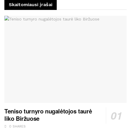
Skaitomiausi įrašai
Teniso turnyro nugalėtojos taurė
liko Biržuose
0 SHARES