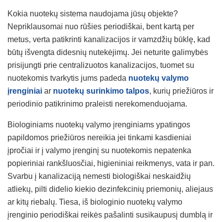
Kokia nuotekų sistema naudojama jūsų objekte?
Nepriklausomai nuo rūšies periodiškai, bent kartą per
metus, verta patikrinti kanalizacijos ir vamzdžių būklę, kad
būtų išvengta didesnių nutekėjimų. Jei neturite galimybės
prisijungti prie centralizuotos kanalizacijos, tuomet su
nuotekomis tvarkytis jums padeda
nuotekų valymo
įrenginiai
ar
nuotekų surinkimo talpos
, kurių priežiūros ir
periodinio patikrinimo praleisti nerekomenduojama.
Biologiniams nuotekų valymo įrenginiams ypatingos
papildomos priežiūros nereikia jei tinkami kasdieniai
įpročiai ir į valymo įrenginį su nuotekomis nepatenka
popieriniai rankšluosčiai, higieniniai reikmenys, vata ir pan.
Svarbu į kanalizaciją nemesti biologiškai neskaidžių
atliekų, pilti didelio kiekio dezinfekcinių priemonių, aliejaus
ar kitų riebalų. Tiesa, iš biologinio nuotekų valymo
įrenginio periodiškai reikės pašalinti susikaupusį dumblą ir