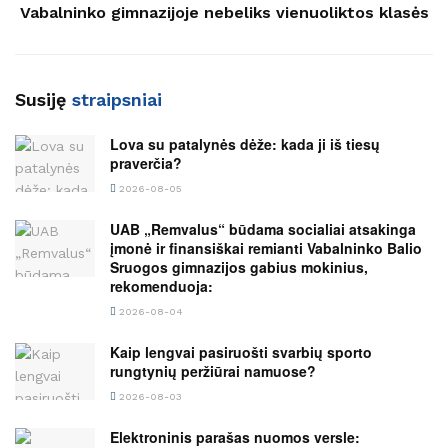
Vabalninko gimnazijoje nebeliks vienuoliktos klasės
Susiję
straipsniai
Lova su patalynės dėže: kada ji iš tiesų
praverčia?
2026-08-05
UAB „Remvalus“ būdama socialiai atsakinga
įmonė ir finansiškai remianti Vabalninko Balio
Sruogos gimnazijos gabius mokinius,
rekomenduoja:
2026-08-04
Kaip lengvai pasiruošti svarbių sporto
rungtynių peržiūrai namuose?
2026-08-03
Elektroninis parašas nuomos versle: