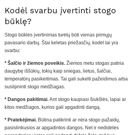
Kodėl svarbu įvertinti stogo
būklę?
Stogo būklės įvertinimas turėtų būti vienas pirmųjų
pavasario darbų. Štai keletas priežasčių, kodėl tai yra
svarbu:
* Šalčio ir žiemos poveikis.
Žiemos metu stogas patiria
daugybę iššūkių, tokių kaip sniegas, lietus, šalčiai,
temperatūrų pasikeitimas. Tai gali sukelti pažeidimus arba
susilpninti stogo medžiagas.
* Dangos pakitimai.
Ant stogo kaupiasi šiukšlės, lapai ar
kitos medžiagos, kurios gali apgadinti dangą.
* Pratekėjimai.
Būtina patikrinti ar nėra stogo pažaidų,
pasislinkusios ar apgadintos dangos. Net ir nedidelės