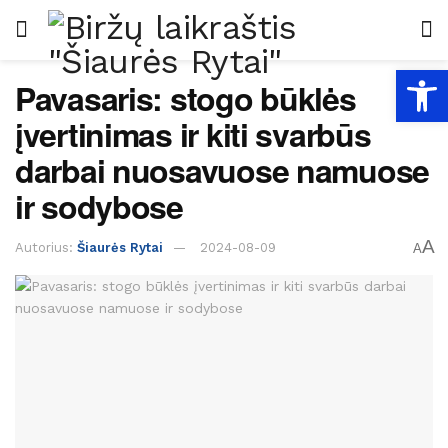
Open
Pavasaris: stogo būklės
įvertinimas ir kiti svarbūs
darbai nuosavuose namuose
ir sodybose
A
Autorius:
Šiaurės Rytai
2024-08-09
A