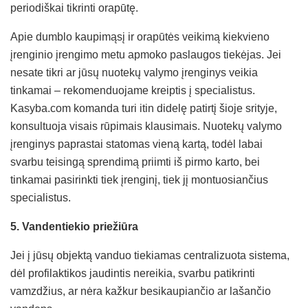
periodiškai tikrinti orapūtę.
Apie dumblo kaupimąsį ir orapūtės veikimą kiekvieno
įrenginio įrengimo metu apmoko paslaugos tiekėjas. Jei
nesate tikri ar jūsų nuotekų valymo įrenginys veikia
tinkamai – rekomenduojame kreiptis į specialistus.
Kasyba.com komanda turi itin didelę patirtį šioje srityje,
konsultuoja visais rūpimais klausimais. Nuotekų valymo
įrenginys paprastai statomas vieną kartą, todėl labai
svarbu teisingą sprendimą priimti iš pirmo karto, bei
tinkamai pasirinkti tiek įrenginį, tiek jį montuosiančius
specialistus.
5. Vandentiekio priežiūra
Jei į jūsų objektą vanduo tiekiamas centralizuota sistema,
dėl profilaktikos jaudintis nereikia, svarbu patikrinti
vamzdžius, ar nėra kažkur besikaupiančio ar lašančio