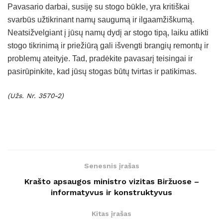
Pavasario darbai, susiję su stogo būkle, yra kritiškai
svarbūs užtikrinant namų saugumą ir ilgaamžiškumą.
Neatsižvelgiant į jūsų namų dydį ar stogo tipą, laiku atlikti
stogo tikrinimą ir priežiūrą gali išvengti brangių remontų ir
problemų ateityje. Tad, pradėkite pavasarį teisingai ir
pasirūpinkite, kad jūsų stogas būtų tvirtas ir patikimas.
(Užs. Nr. 3570-2)
Senesnis įrašas
Krašto apsaugos ministro vizitas Biržuose –
informatyvus ir konstruktyvus
Kitas įrašas