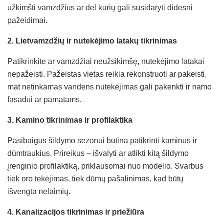
užkimšti vamzdžius ar dėl kurių gali susidaryti didesni
pažeidimai.
2. Lietvamzdžių ir nutekėjimo latakų tikrinimas
Patikrinkite ar vamzdžiai neužsikimšę, nutekėjimo latakai
nepažeisti. Pažeistas vietas reikia rekonstruoti ar pakeisti,
mat netinkamas vandens nutekėjimas gali pakenkti ir namo
fasadui ar pamatams.
3. Kamino tikrinimas ir profilaktika
Pasibaigus šildymo sezonui būtina patikrinti kaminus ir
dūmtraukius. Prireikus – išvalyti ar atlikti kitą šildymo
įrenginio profilaktiką, priklausomai nuo modelio. Svarbus
tiek oro tekėjimas, tiek dūmų pašalinimas, kad būtų
išvengta nelaimių.
4. Kanalizacijos tikrinimas ir priežiūra