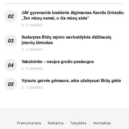
JAV gyvenantis kraštietis Algimantas Karolis Grintalis:
„Ten mūsų namai, o čia mūsų siela“
0 SHARES
Sudarytas Biržų rajono savivaldybės didžiausių
įmonių šimtukas
0 SHARES
Vabalninke – naujos grožio paslaugos
0 SHARES
Vytauto gatvės grimasos, arba užsitęsusi Biržų gėda
0 SHARES
Prenumerata
Reklama
Taisyklės
Kontaktai