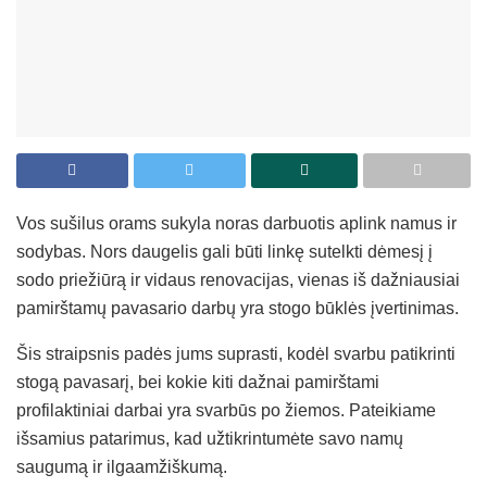
Vos sušilus orams sukyla noras darbuotis aplink namus ir
sodybas. Nors daugelis gali būti linkę sutelkti dėmesį į
sodo priežiūrą ir vidaus renovacijas, vienas iš dažniausiai
pamirštamų pavasario darbų yra stogo būklės įvertinimas.
Šis straipsnis padės jums suprasti, kodėl svarbu patikrinti
stogą pavasarį, bei kokie kiti dažnai pamirštami
profilaktiniai darbai yra svarbūs po žiemos. Pateikiame
išsamius patarimus, kad užtikrintumėte savo namų
saugumą ir ilgaamžiškumą.