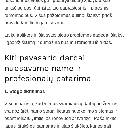
nesandarios vietos gali padaryti didelę žalą, tad kuo
anksčiau pasirūpinsite, tuo paprastesnis ir pigesnis
remontas bus. Visus pažeidimus būtina ištaisyti prieš
prasidedant lietingam sezonui.
Laiku aptiktos ir ištaisytos stogo problemos padeda išlaikyti
ilgaamžiškumą ir sumažina būsimų remontų išlaidas.
Kiti pavasario darbai
nuosavame name ir
profesionalų patarimai
1. Stogo tikrinimas
Visi pripažįsta, kad vienas svarbiausių darbų po žiemos
yra apžiūrėti namo stogą, lietaus nutekėjimo sistemas ir,
esant reikalui, imtis jas renovuoti ar tvarkyti. Pašalinkite
lapus, šiukšles, samanas ir kitas šiukšles, kurios gali