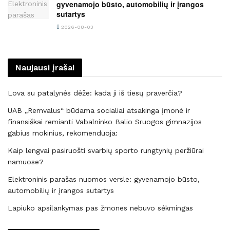
gyvenamojo būsto, automobilių ir įrangos
sutartys
2026-08-03
Naujausi įrašai
Lova su patalynės dėže: kada ji iš tiesų praverčia?
UAB „Remvalus“ būdama socialiai atsakinga įmonė ir
finansiškai remianti Vabalninko Balio Sruogos gimnazijos
gabius mokinius, rekomenduoja:
Kaip lengvai pasiruošti svarbių sporto rungtynių peržiūrai
namuose?
Elektroninis parašas nuomos versle: gyvenamojo būsto,
automobilių ir įrangos sutartys
Lapiuko apsilankymas pas žmones nebuvo sėkmingas