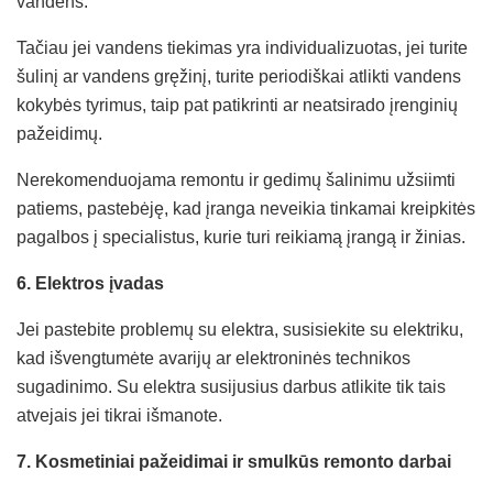
vandens.
Tačiau jei vandens tiekimas yra individualizuotas, jei turite
šulinį ar vandens gręžinį, turite periodiškai atlikti vandens
kokybės tyrimus, taip pat patikrinti ar neatsirado įrenginių
pažeidimų.
Nerekomenduojama remontu ir gedimų šalinimu užsiimti
patiems, pastebėję, kad įranga neveikia tinkamai kreipkitės
pagalbos į specialistus, kurie turi reikiamą įrangą ir žinias.
6. Elektros įvadas
Jei pastebite problemų su elektra, susisiekite su elektriku,
kad išvengtumėte avarijų ar elektroninės technikos
sugadinimo. Su elektra susijusius darbus atlikite tik tais
atvejais jei tikrai išmanote.
7. Kosmetiniai pažeidimai ir smulkūs remonto darbai