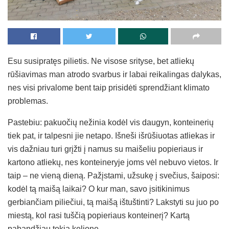
Esu susipratęs pilietis. Ne visose srityse, bet atliekų
rūšiavimas man atrodo svarbus ir labai reikalingas dalykas,
nes visi privalome bent taip prisidėti sprendžiant klimato
problemas.
Pastebiu: pakuočių nežinia kodėl vis daugyn, konteinerių
tiek pat, ir talpesni jie netapo. Išneši išrūšiuotas atliekas ir
vis dažniau turi grįžti į namus su maišeliu popieriaus ir
kartono atliekų, nes konteineryje joms vėl nebuvo vietos. Ir
taip – ne vieną dieną. Pažįstami, užsukę į svečius, šaiposi:
kodėl tą maišą laikai? O kur man, savo įsitikinimus
gerbiančiam piliečiui, tą maišą ištuštinti? Lakstyti su juo po
miestą, kol rasi tuščią popieriaus konteinerį? Kartą
pabandžiau tokią kelionę.