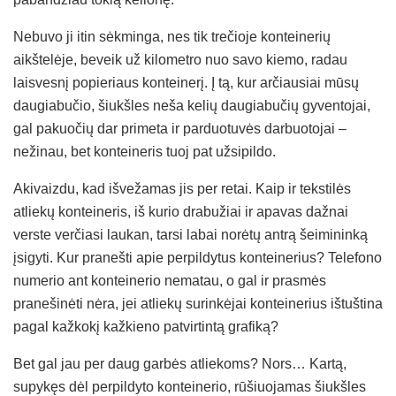
Nebuvo ji itin sėkminga, nes tik trečioje konteinerių
aikštelėje, beveik už kilometro nuo savo kiemo, radau
laisvesnį popieriaus konteinerį. Į tą, kur arčiausiai mūsų
daugiabučio, šiukšles neša kelių daugiabučių gyventojai,
gal pakuočių dar primeta ir parduotuvės darbuotojai –
nežinau, bet konteineris tuoj pat užsipildo.
Akivaizdu, kad išvežamas jis per retai. Kaip ir tekstilės
atliekų konteineris, iš kurio drabužiai ir apavas dažnai
verste verčiasi laukan, tarsi labai norėtų antrą šeimininką
įsigyti. Kur pranešti apie perpildytus konteinerius? Telefono
numerio ant konteinerio nematau, o gal ir prasmės
pranešinėti nėra, jei atliekų surinkėjai konteinerius ištuština
pagal kažkokį kažkieno patvirtintą grafiką?
Bet gal jau per daug garbės atliekoms? Nors… Kartą,
supykęs dėl perpildyto konteinerio, rūšiuojamas šiukšles