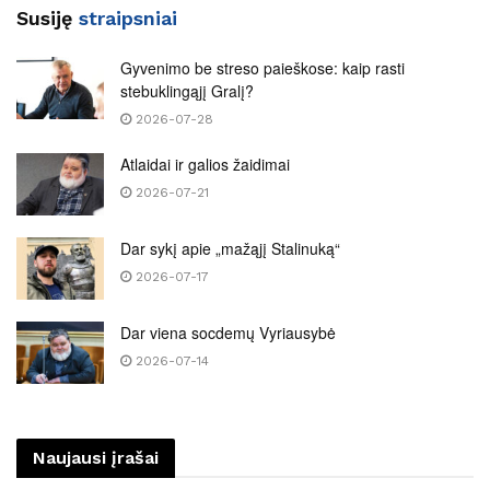
Susiję
straipsniai
Gyvenimo be streso paieškose: kaip rasti
stebuklingąjį Gralį?
2026-07-28
Atlaidai ir galios žaidimai
2026-07-21
Dar sykį apie „mažąjį Stalinuką“
2026-07-17
Dar viena socdemų Vyriausybė
2026-07-14
Naujausi įrašai