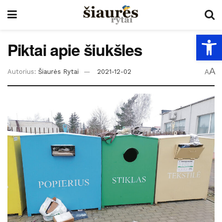
Open
Piktai apie šiukšles
A
Autorius:
Šiaurės Rytai
2021-12-02
A