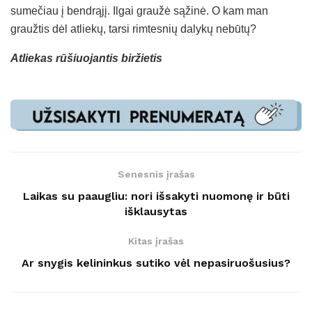
sumečiau į bendrąjį. Ilgai graužė sąžinė. O kam man
graužtis dėl atliekų, tarsi rimtesnių dalykų nebūtų?
Atliekas rūšiuojantis biržietis
Senesnis įrašas
Laikas su paaugliu: nori išsakyti nuomonę ir būti
išklausytas
Kitas įrašas
Ar snygis kelininkus sutiko vėl nepasiruošusius?