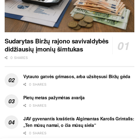
Sudarytas Biržų rajono savivaldybės
didžiausių įmonių šimtukas
0 SHARES
Vytauto gatvės grimasos, arba užsitęsusi Biržų gėda
0 SHARES
Pietų metas pažymėtas avarija
0 SHARES
JAV gyvenantis kraštietis Algimantas Karolis Grintalis:
„Ten mūsų namai, o čia mūsų siela“
0 SHARES