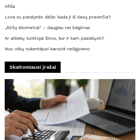
Afiša
Lova su patalynės dėže: kada ji iš tiesų praverčia?
„Biržų kilometrai“ – daugiau nei bėgimas
Ar atliekų turėtojai žinos, kur ir kam pasiskųsti?
Nuo vilkų nukentėjusi karvutė neišgyveno
Skaitomiausi įrašai