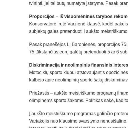
tvirtinti, jei tai būtų numatyta įstatyme. Pasak pr
Proporcijos – iš visuomeninės tarybos rekom
Konservatorė Irutė Varzienė klausė, kodėl pakeist
subjektų galės pretenduoti į aukšto meistriškumo,
Pasak pranešėjos L. Baronienės, proporcijos 75:
75 tūkstančius eurų galėtų pretenduoti 5 ar 6 subje
Diskriminacija ir neolimpinis finansinis intere
Motociklų sporto klubui atstovaujantis opozicinės
kalbėjo apie neolimpinių sporto šakų diskrimina
Priežastis – aukšto meistriškumo programų finan
olimpinėms sporto šakoms. Politikas sakė, kad to
Į aukšto meistriškumo programas galinčio pretend
Variakojis nuo klausimo svarstymo nenusišalino. 