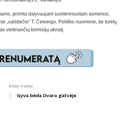
ubams, priimta dalyvaujant suinteresuotam asmeniui,
ė „valstiečio“ T. Četvergo. Politiko nuomone, tai turėtų
kas vertinančių komisijų akiratį.
Kitas įrašas
Gyva bėda Dvaro gatvėje