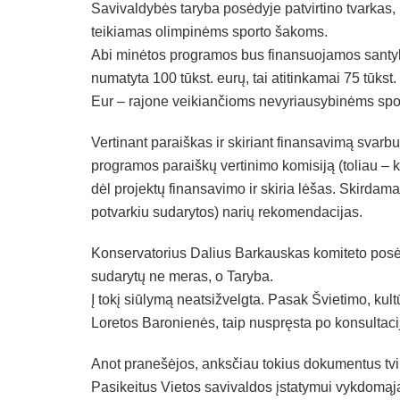
Savivaldybės taryba posėdyje patvirtino tvarkas, i
teikiamas olimpinėms sporto šakoms.
Abi minėtos programos bus finansuojamos santy
numatyta 100 tūkst. eurų, tai atitinkamai 75 tūkst
Eur – rajone veikiančioms nevyriausybinėms spo
Vertinant paraiškas ir skiriant finansavimą svar
programos paraiškų vertinimo komisiją (toliau – k
dėl projektų finansavimo ir skiria lėšas. Skirdam
potvarkiu sudarytos) narių rekomendacijas.
Konservatorius Dalius Barkauskas komiteto posėdy
sudarytų ne meras, o Taryba.
Į tokį siūlymą neatsižvelgta. Pasak Švietimo, kul
Loretos Baronienės, taip nuspręsta po konsultacij
Anot pranešėjos, anksčiau tokius dokumentus tvir
Pasikeitus Vietos savivaldos įstatymui vykdomą