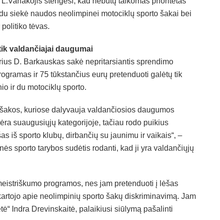
 L.Variakojis stengėsi, kad nebūtų taikomas prioritetas
du siekė naudos neolimpinei motociklų sporto šakai bei
politiko tėvas.
ik valdančiajai daugumai
torius D. Barkauskas sakė nepritarsiantis sprendimo
rogramas ir 75 tūkstančius eurų pretenduoti galėtų tik
io ir du motociklų sporto.
o šakos, kuriose dalyvauja valdančiosios daugumos
nėra suaugusiųjų kategorijoje, tačiau rodo puikius
as iš sporto klubų, dirbančių su jaunimu ir vaikais“, –
ės sporto tarybos sudėtis rodanti, kad ji yra valdančiųjų
 meistriškumo programos, nes jam pretenduoti į lėšas
s kartojo apie neolimpinių sporto šakų diskriminavimą. Jam
tė“ Indra Drevinskaitė, palaikiusi siūlymą pašalinti