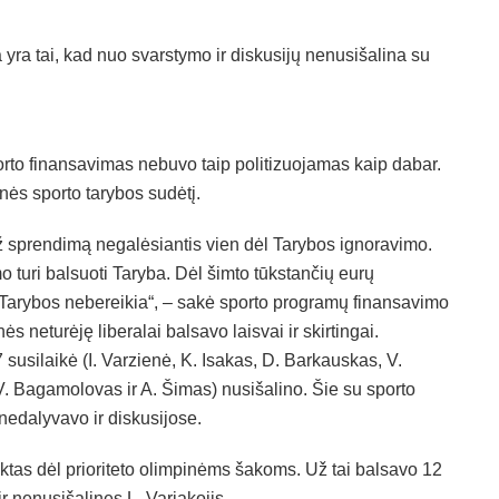
 yra tai, kad nuo svarstymo ir diskusijų nenusišalina su
to finansavimas nebuvo taip politizuojamas kaip dabar.
inės sporto tarybos sudėtį.
 sprendimą negalėsiantis vien dėl Tarybos ignoravimo.
 turi balsuoti Taryba. Dėl šimto tūkstančių eurų
 o Tarybos nebereikia“, – sakė sporto programų finansavimo
 neturėję liberalai balsavo laisvai ir skirtingai.
7 susilaikė (I. Varzienė, K. Isakas, D. Barkauskas, V.
V. Bagamolovas ir A. Šimas) nusišalino. Šie su sporto
 nedalyvavo ir diskusijose.
ktas dėl prioriteto olimpinėms šakoms. Už tai balsavo 12
 ir nenusišalinęs L. Variakojis.