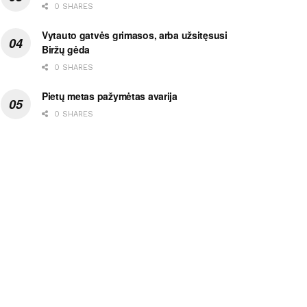
0 SHARES
Vytauto gatvės grimasos, arba užsitęsusi
Biržų gėda
0 SHARES
Pietų metas pažymėtas avarija
0 SHARES