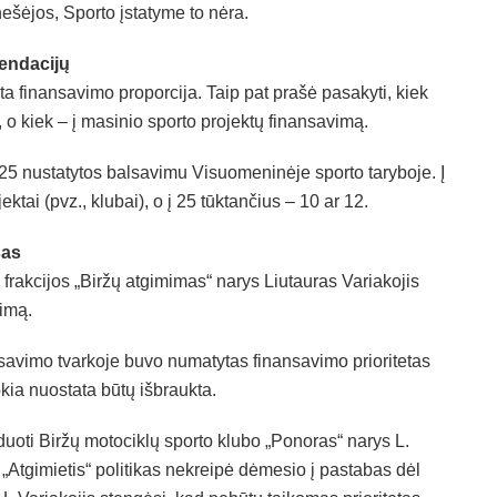
anešėjos, Sporto įstatyme to nėra.
endacijų
a finansavimo proporcija. Taip pat prašė pasakyti, kiek
 o kiek – į masinio sporto projektų finansavimą.
25 nustatytos balsavimu Visuomeninėje sporto taryboje. Į
ktai (pvz., klubai), o į 25 tūktančius – 10 ar 12.
sas
 frakcijos „Biržų atgimimas“ narys Liutauras Variakojis
vimą.
savimo tvarkoje buvo numatytas finansavimo prioritetas
kia nuostata būtų išbraukta.
uoti Biržų motociklų sporto klubo „Ponoras“ narys L.
„Atgimietis“ politikas nekreipė dėmesio į pastabas dėl