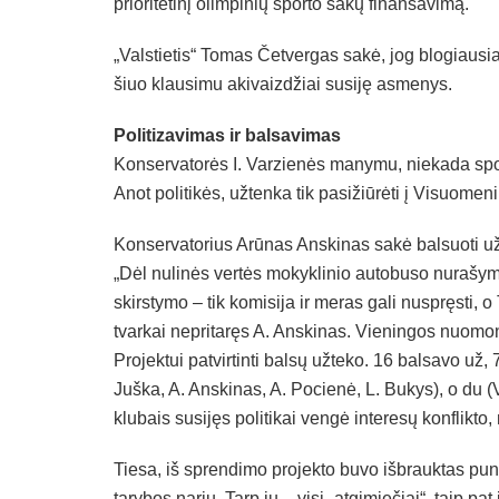
prioritetinį olimpinių sporto šakų finansavimą.
„Valstietis“ Tomas Četvergas sakė, jog blogiausia
šiuo klausimu akivaizdžiai susiję asmenys.
Politizavimas ir balsavimas
Konservatorės I. Varzienės manymu, niekada spor
Anot politikės, užtenka tik pasižiūrėti į Visuomen
Konservatorius Arūnas Anskinas sakė balsuoti už
„Dėl nulinės vertės mokyklinio autobuso nurašymo
skirstymo – tik komisija ir meras gali nuspręsti,
tvarkai nepritaręs A. Anskinas. Vieningos nuomonės
Projektui patvirtinti balsų užteko. 16 balsavo už, 
Juška, A. Anskinas, A. Pocienė, L. Bukys), o du (
klubais susijęs politikai vengė interesų konflikto,
Tiesa, iš sprendimo projekto buvo išbrauktas pun
tarybos narių. Tarp jų – visi „atgimiečiai“, taip pat