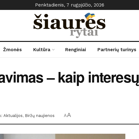
Penktadienis, 7 rugpjūčio, 2026
Žmonės
Kultūra
Renginiai
Partnerių turinys
vimas – kaip interesų
A
a:
Aktualijos
,
Biržų naujienos
A