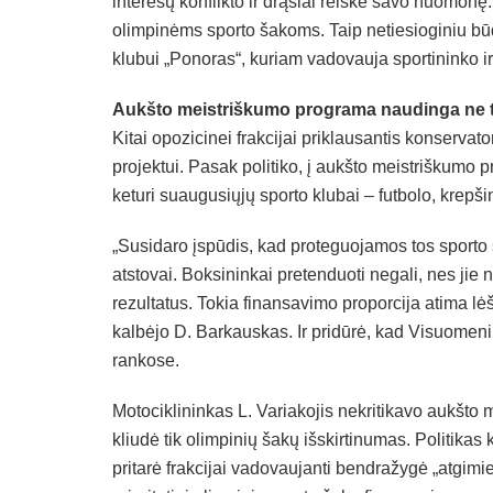
interesų konflikto ir drąsiai reiškė savo nuomonę.
olimpinėms sporto šakoms. Taip netiesioginiu bū
klubui „Ponoras“, kuriam vadovauja sportininko ir 
Aukšto meistriškumo programa naudinga ne t
Kitai opozicinei frakcijai priklausantis konserva
projektui. Pasak politiko, į aukšto meistriškumo p
keturi suaugusiųjų sporto klubai – futbolo, krepšin
„Susidaro įspūdis, kad proteguojamos tos sport
atstovai. Boksininkai pretenduoti negali, nes jie 
rezultatus. Tokia finansavimo proporcija atima lėš
kalbėjo D. Barkauskas. Ir pridūrė, kad Visuomenin
rankose.
Motociklininkas L. Variakojis nekritikavo aukšto
kliudė tik olimpinių šakų išskirtinumas. Politika
pritarė frakcijai vadovaujanti bendražygė „atgimie