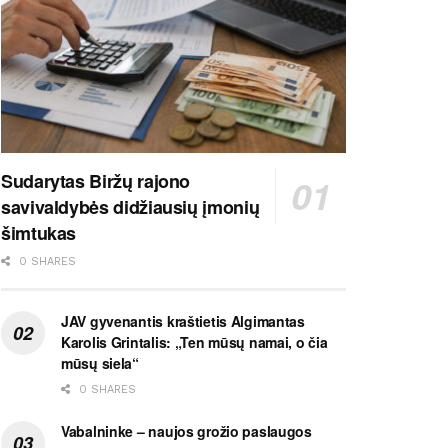
Sudarytas Biržų rajono
savivaldybės didžiausių įmonių
šimtukas
0 SHARES
JAV gyvenantis kraštietis Algimantas
Karolis Grintalis: „Ten mūsų namai, o čia
mūsų siela“
0 SHARES
Vabalninke – naujos grožio paslaugos