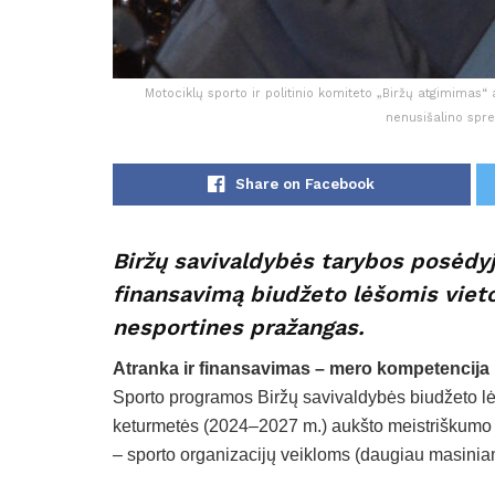
Motociklų sporto ir politinio komiteto „Biržų atgimimas“ 
nenusišalino spre
Share on Facebook
Biržų savivaldybės tarybos posėdy
finansavimą biudžeto lėšomis viet
nesportines pražangas.
Atranka ir finansavimas – mero kompetencija
Sporto programos Biržų savivaldybės biudžeto lė
keturmetės (2024–2027 m.) aukšto meistriškumo s
– sporto organizacijų veikloms (daugiau masiniam