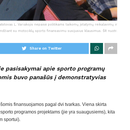
atstovas L. Variakojis nepaisė politikams taikomų įstatymų reikalavimų ir
ndžiant su motociklų sporto finansavimu susijusius klausimus. ŠR nuotr.
Share on Twitter
je pasisakymai apie sporto programų
omis buvo panašūs į demonstratyvias
šomis finansuojamos pagal dvi tvarkas. Viena skirta
porto programos projektams (jie yra suaugusiems), kita
 sportui).