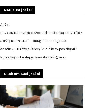
Naujausi įrašai
Afiša
Lova su patalynės dėže: kada ji iš tiesų praverčia?
„Biržų kilometrai“ – daugiau nei bėgimas
Ar atliekų turėtojai žinos, kur ir kam pasiskųsti?
Nuo vilkų nukentėjusi karvutė neišgyveno
Skaitomiausi įrašai