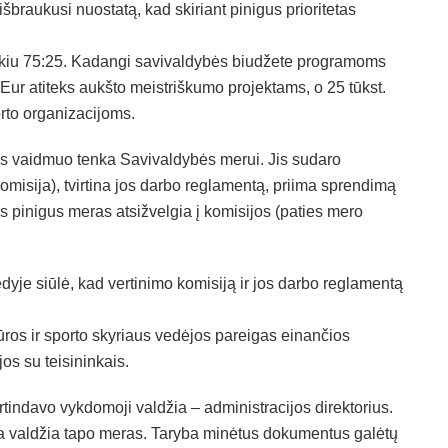
šbraukusi nuostatą, kad skiriant pinigus prioritetas
kiu 75:25. Kadangi savivaldybės biudžete programoms
. Eur atiteks aukšto meistriškumo projektams, o 25 tūkst.
rto organizacijoms.
bus vaidmuo tenka Savivaldybės merui. Jis sudaro
omisija), tvirtina jos darbo reglamentą, priima sprendimą
as pinigus meras atsižvelgia į komisijos (paties mero
je siūlė, kad vertinimo komisiją ir jos darbo reglamentą
tūros ir sporto skyriaus vedėjos pareigas einančios
os su teisininkais.
tindavo vykdomoji valdžia – administracijos direktorius.
ja valdžia tapo meras. Taryba minėtus dokumentus galėtų