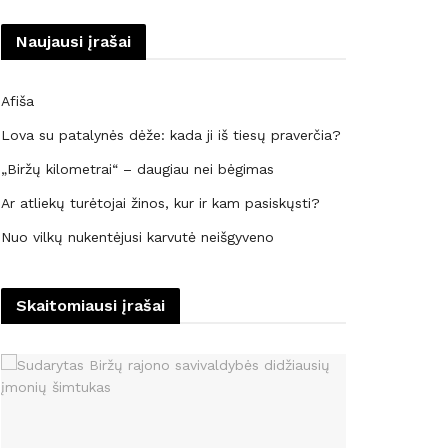
Naujausi įrašai
Afiša
Lova su patalynės dėže: kada ji iš tiesų praverčia?
„Biržų kilometrai“ – daugiau nei bėgimas
Ar atliekų turėtojai žinos, kur ir kam pasiskųsti?
Nuo vilkų nukentėjusi karvutė neišgyveno
Skaitomiausi įrašai