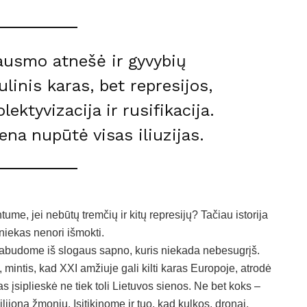
ausmo atnešė ir gyvybių
linis karas, bet represijos,
lektyvizacija ir rusifikacija.
iena nupūtė visas iliuzijas.
me, jei nebūtų tremčių ir kitų represijų? Tačiau istorija
niekas nenori išmokti.
pabudome iš slogaus sapno, kuris niekada nebesugrįš.
ė, mintis, kad XXI amžiuje gali kilti karas Europoje, atrodė
as įsiplieskė ne tiek toli Lietuvos sienos. Ne bet koks –
ijoną žmonių. Įsitikinome ir tuo, kad kulkos, dronai,