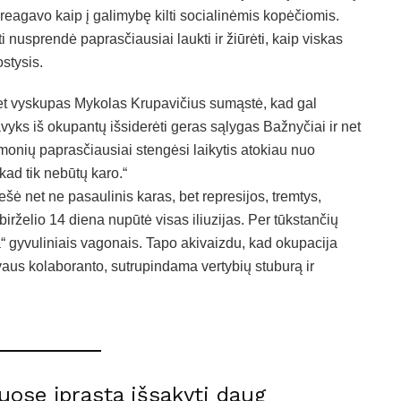
reagavo kaip į galimybę kilti socialinėmis kopėčiomis.
ti nusprendė paprasčiausiai laukti ir žiūrėti, kaip viskas
ostysis.
t vyskupas Mykolas Krupavičius sumąstė, kad gal
vyks iš okupantų išsiderėti geras sąlygas Bažnyčiai ir net
 žmonių paprasčiausiai stengėsi laikytis atokiau nuo
kad tik nebūtų karo.“
ė net ne pasaulinis karas, bet represijos, tremtys,
 birželio 14 diena nupūtė visas iliuzijas. Per tūkstančių
 gyvuliniais vagonais. Tapo akivaizdu, kad okupacija
aus kolaboranto, sutrupindama vertybių stuburą ir
iuose įprasta išsakyti daug