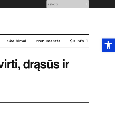
Open
Skelbimai
Prenumerata
ŠR info
irti, drąsūs ir