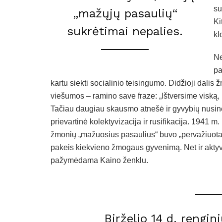
su
„mažųjų pasaulių“
Ki
sukrėtimai nepalies.
kl
Ne
pa
kartu siekti socialinio teisingumo. Didžioji dalis
viešumos – ramino save fraze: „Ištversime viską, 
Tačiau daugiau skausmo atnešė ir gyvybių nusineš
prievartinė kolektyvizacija ir rusifikacija. 1941 m.
žmonių „mažuosius pasaulius“ buvo „pervažiuota“
pakeis kiekvieno žmogaus gyvenimą. Net ir aktyv
pažymėdama Kaino ženklu.
Birželio 14 d. rengin