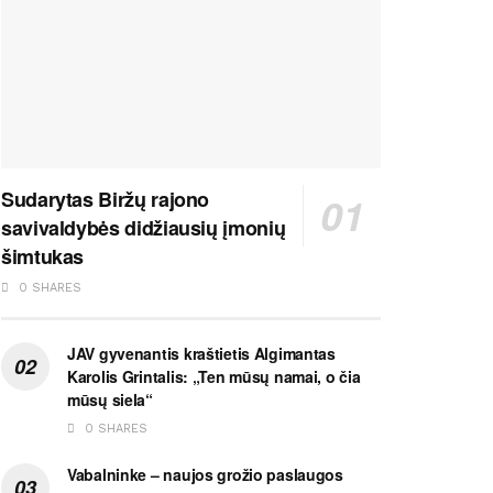
Sudarytas Biržų rajono
savivaldybės didžiausių įmonių
šimtukas
0 SHARES
JAV gyvenantis kraštietis Algimantas
Karolis Grintalis: „Ten mūsų namai, o čia
mūsų siela“
0 SHARES
Vabalninke – naujos grožio paslaugos