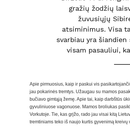
gražių žodžių lais
žuvusiųjų Sibir
atsiminimus. Visa ta
svarbiau yra šiandien s
visam pasauliui, k
Apie pirmuosius, kaip ir paskui vis pasikartojan
jau pokarinės tremtys. Užaugau su mamos pasakoji
bučiavo gimtąją žemę. Apie tai, kaip darbštūs ūki
gyvuliniuose vagonuose. Mamos broliukas pasiklyd
Vorkutoje. Tie, kas grįžo, rado jau visai kitą Li
tremtiniams teko iš naujo kurtis gyvenimą kreivų 