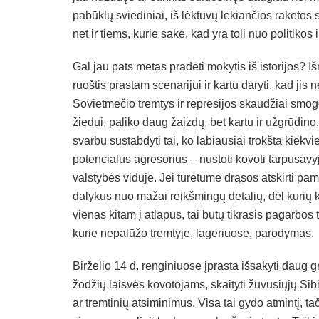
pabūklų sviediniai, iš lėktuvų lekiančios raketos s
net ir tiems, kurie sakė, kad yra toli nuo politiko
Gal jau pats metas pradėti mokytis iš istorijos? I
ruoštis prastam scenarijui ir kartu daryti, kad jis n
Sovietmečio tremtys ir represijos skaudžiai smog
žiedui, paliko daug žaizdų, bet kartu ir užgrūdino.
svarbu sustabdyti tai, ko labiausiai trokšta kiekv
potencialus agresorius – nustoti kovoti tarpusavy
valstybės viduje. Jei turėtume drąsos atskirti pam
dalykus nuo mažai reikšmingų detalių, dėl kuri
vienas kitam į atlapus, tai būtų tikrasis pagarbos 
kurie nepalūžo tremtyje, lageriuose, parodymas.
Birželio 14 d. renginiuose įprasta išsakyti daug g
žodžių laisvės kovotojams, skaityti žuvusiųjų Sib
ar tremtinių atsiminimus. Visa tai gydo atmintį, tač