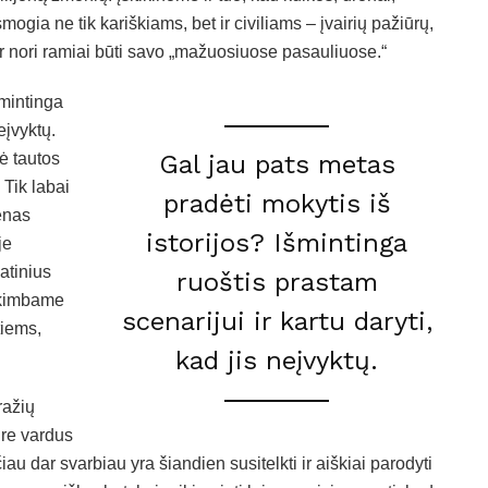
mogia ne tik kariškiams, bet ir civiliams – įvairių pažiūrų,
s ir nori ramiai būti savo „mažuosiuose pasauliuose.“
šmintinga
eįvyktų.
Gal jau pats metas
ė tautos
 Tik labai
pradėti mokytis iš
ienas
istorijos? Išmintinga
je
atinius
ruoštis prastam
ų kimbame
scenarijui ir kartu daryti,
tiems,
kad jis neįvyktų.
ražių
ire vardus
iau dar svarbiau yra šiandien susitelkti ir aiškiai parodyti