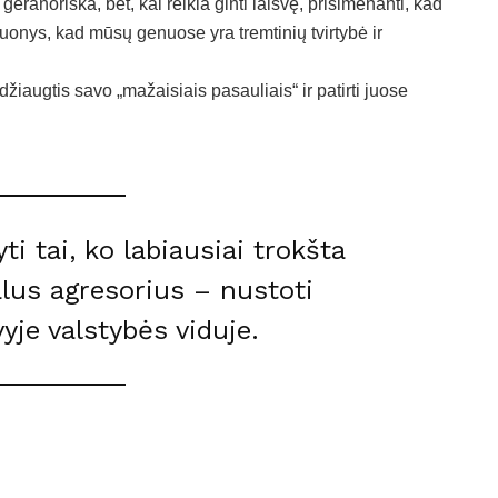
eranoriška, bet, kai reikia ginti laisvę, prisimenanti, kad
onys, kad mūsų genuose yra tremtinių tvirtybė ir
žiaugtis savo „mažaisiais pasauliais“ ir patirti juose
i tai, ko labiausiai trokšta
lus agresorius – nustoti
yje valstybės viduje.