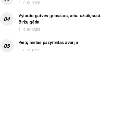
0 SHARES
Vytauto gatvės grimasos, arba užsitęsusi
Biržų gėda
0 SHARES
Pietų metas pažymėtas avarija
0 SHARES