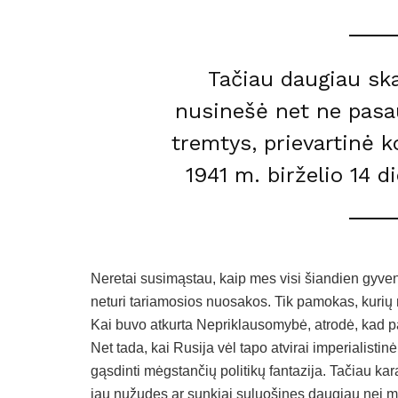
Tačiau daugiau sk
nusinešė net ne pasau
tremtys, prievartinė ko
1941 m. birželio 14 d
Neretai susimąstau, kaip mes visi šiandien gyventu
neturi tariamosios nuosakos. Tik pamokas, kurių 
Kai buvo atkurta Nepriklausomybė, atrodė, kad 
Net tada, kai Rusija vėl tapo atvirai imperialistin
gąsdinti mėgstančių politikų fantazija. Tačiau kar
jau nužudęs ar sunkiai suluošinęs daugiau nei mil