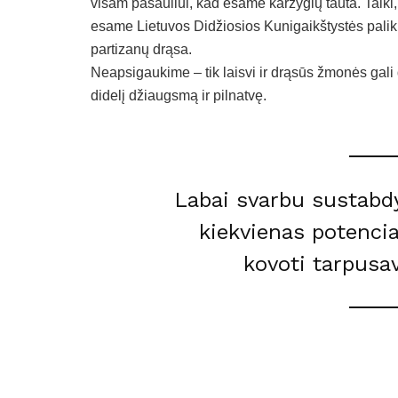
visam pasauliui, kad esame karžygių tauta. Taiki, g
esame Lietuvos Didžiosios Kunigaikštystės paliku
partizanų drąsa.
Neapsigaukime – tik laisvi ir drąsūs žmonės gali d
didelį džiaugsmą ir pilnatvę.
Labai svarbu sustabdyt
kiekvienas potencia
kovoti tarpusav