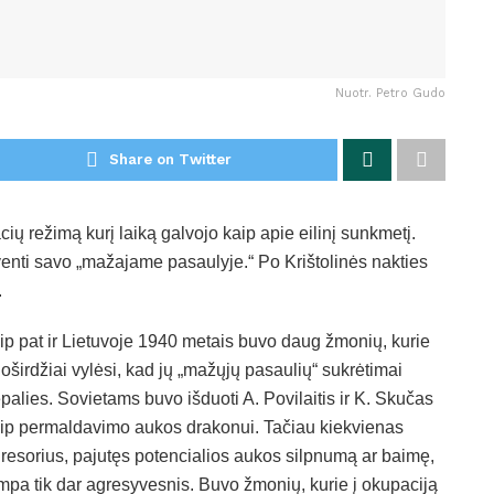
Nuotr. Petro Gudo
Share on Twitter
cių režimą kurį laiką galvojo kaip apie eilinį sunkmetį.
gyventi savo „mažajame pasaulyje.“ Po Krištolinės nakties
.
ip pat ir Lietuvoje 1940 metais buvo daug žmonių, kurie
oširdžiai vylėsi, kad jų „mažųjų pasaulių“ sukrėtimai
palies. Sovietams buvo išduoti A. Povilaitis ir K. Skučas
ip permaldavimo aukos drakonui. Tačiau kiekvienas
resorius, pajutęs potencialios aukos silpnumą ar baimę,
mpa tik dar agresyvesnis. Buvo žmonių, kurie į okupaciją