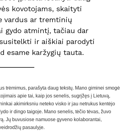
vės kovotojams, skaityti
e vardus ar tremtinių
i gydo atmintį, tačiau dar
usitelkti ir aiškiai parodyti
ad esame karžygių tauta.
čius trėmimus, parašyta daug tekstų. Mano giminei smogė
mais apie tai, kaip jos senelis, sugrįžęs į Lietuvą,
ninkai akimirksniu neteko visko ir jau netrukus kentėjo
o ir dingo taigoje. Mano senelis, tėčio tėvas, žuvo
etuvą. Jų buvusiose namuose gyveno kolaborantai,
veidrodžių pasaulyje.