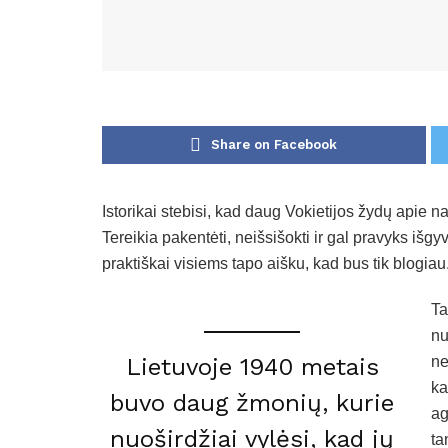
Share on Facebook
Istorikai stebisi, kad daug Vokietijos žydų apie na
Tereikia pakentėti, neišsišokti ir gal pravyks iš
praktiškai visiems tapo aišku, kad bus tik blogiau
Ta
nu
Lietuvoje 1940 metais
ne
ka
buvo daug žmonių, kurie
ag
nuoširdžiai vylėsi, kad jų
ta