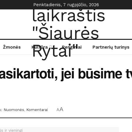
Penktadienis, 7 rugpjūčio, 2026
Žmonės
Kultūra
Renginiai
Partnerių turinys
asikartoti, jei būsime tv
A
a:
Nuomonės
,
Komentarai
A